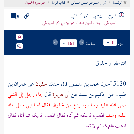
الرئيسية
شرح السيوطي لسنن النسائي
كتاب الزينة
التزعفر والخلوق
تراجم الأعلام
شرح السيوطي لسنن النسائي
السيوطي - جلال الدين عبد الرحمن بن أبي بكر السيوطي
جزء
صفحة
8
151
التزعفر والخلوق
5120 أخبرنا
محمد بن منصور
قال حدثنا
سفيان
عن
عمران بن
ظبيان
عن
حكيم بن سعد
عن
أبي هريرة
قال
جاء رجل إلى النبي
صلى الله عليه وسلم به ردع من خلوق فقال له النبي صلى الله
عليه وسلم
اذهب فانهكه ثم أتاه فقال اذهب فانهكه ثم أتاه فقال
اذهب فانهكه ثم لا تعد