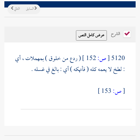
السابق
التالي
الشرح
5120
[
ص:
152 ]
( ردع من خلوق ) بمهملات ، أي
: لطخ لا يعمه كله ( فأنهكه ) أي : بالغ في غسله .
[
ص:
153 ]