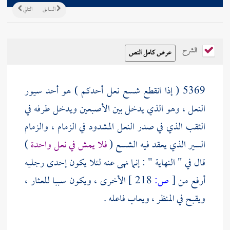
السابق
التالي
الشرح
5369 ( إذا انقطع شسع نعل أحدكم ) هو أحد سيور
النعل ، وهو الذي يدخل بين الأصبعين ويدخل طرفه في
الثقب الذي في صدر النعل المشدود في الزمام ، والزمام
السير الذي يعقد فيه الشسع (
فلا يمش في نعل واحدة
)
قال في " النهاية " : إنما نهى عنه لئلا يكون إحدى رجليه
أرفع من
[
ص:
218 ]
الأخرى ، ويكون سببا للعثار ،
ويقبح في المنظر ، ويعاب فاعله .