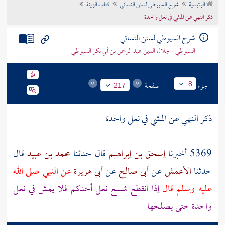
الرئيسية
شرح السيوطي لسنن النسائي
كتاب الزينة
تراجم الأعلام
ذكر النهي عن المشي في نعل واحدة
شرح السيوطي لسنن النسائي
السيوطي - جلال الدين عبد الرحمن بن أبي بكر السيوطي
جزء
صفحة
8
217
ذكر النهي عن المشي في نعل واحدة
5369 أخبرنا
إسحق بن إبراهيم
قال حدثنا
محمد بن عبيد
قال
حدثنا
الأعمش
عن
أبي صالح
عن
أبي هريرة
عن النبي صلى الله
عليه وسلم قال
إذا انقطع شسع نعل أحدكم فلا يمش في نعل
واحدة حتى يصلحها