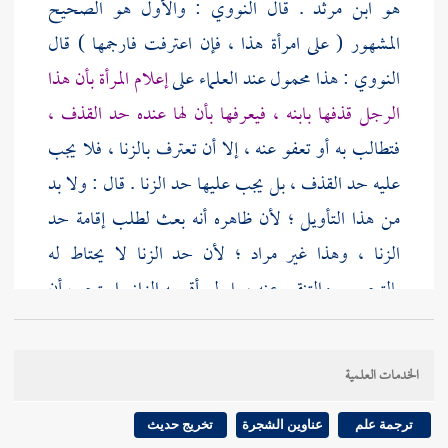
هو
ابن مرثد
. قال
النووي
: والأول هو الصحيح
المشهور ( على امرأة هذا ، فإن اعترفت فارجمها ) قال
النووي
: هذا محمول عند العلماء على
إعلام المرأة بأن هذا
الرجل قذفها بابنه ، فيعرفها بأن لها عنده حد القذف ،
فتطالب به أو تعفو عنه ، إلا أن تعترف بالزنا ، فلا يجب
عليه حد القذف ، بل يجب عليها حد الزنا . قال : ولا بد
من هذا التأويل ؛ لأن ظاهره أنه بعث لطلب إقامة حد
الزنا ، وهذا غير مراد ؛ لأن حد الزنا لا يحتاط له
بالتحسس والتنقير عنه ، بل لو أقر به الزاني استحب أن
يلقن
[
ص:
243 ]
الرجوع فحينئذ يتعين التأويل الذي
ذكرناه .
الخدمات العلمية
ترجمة علم
عناوين الشجرة
تخريج حديث