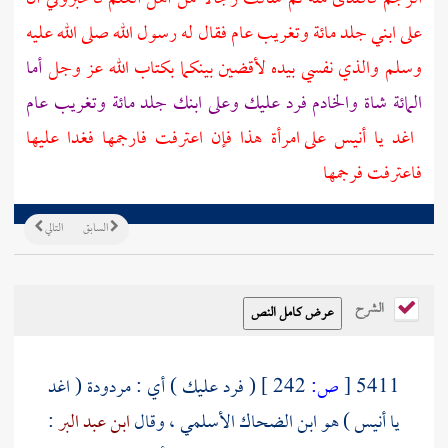
على ابني جلد مائة وتغريب عام فقال له رسول الله صلى الله عليه
وسلم والذي نفسي بيده لأقضين بينكما بكتاب الله عز وجل
أما
المائة شاة والخادم فرد عليك وعلى ابنك جلد مائة وتغريب عام
اغد يا
أنيس
على امرأة هذا فإن اعترفت فارجمها فغدا عليها
فاعترفت فرجمها
السابق
التالي
الشرح
5411
[
ص:
242 ]
( فرد عليك ) أي : مردودة ( اغد
يا
أنيس
) هو ابن الضحاك الأسلمي ، وقال
ابن عبد البر
: