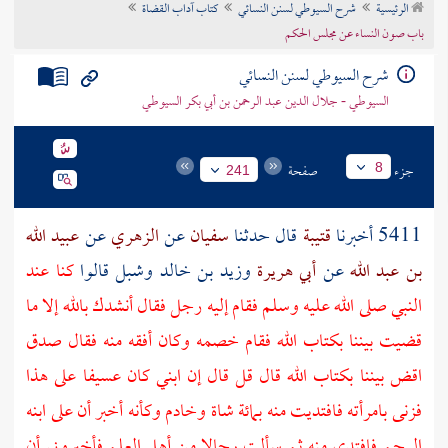
الرئيسية
شرح السيوطي لسنن النسائي
كتاب آداب القضاة
تراجم الأعلام
باب صون النساء عن مجلس الحكم
شرح السيوطي لسنن النسائي
السيوطي - جلال الدين عبد الرحمن بن أبي بكر السيوطي
جزء
صفحة
8
241
5411 أخبرنا
قتيبة
قال حدثنا
سفيان
عن
الزهري
عن
عبيد الله
بن عبد الله
عن
أبي هريرة
وزيد بن خالد
وشبل
قالوا
كنا عند
النبي صلى الله عليه وسلم فقام إليه رجل فقال أنشدك بالله إلا ما
قضيت بيننا بكتاب الله فقام خصمه وكان أفقه منه فقال صدق
اقض بيننا بكتاب الله قال قل قال إن ابني كان عسيفا على هذا
فزنى بامرأته فافتديت منه بمائة شاة وخادم وكأنه أخبر أن على ابنه
الرجم فافتدى منه ثم سألت رجالا من أهل العلم فأخبروني أن