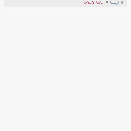
الرئيسية
المكتبة الإسلامية
تراجم الأعلام