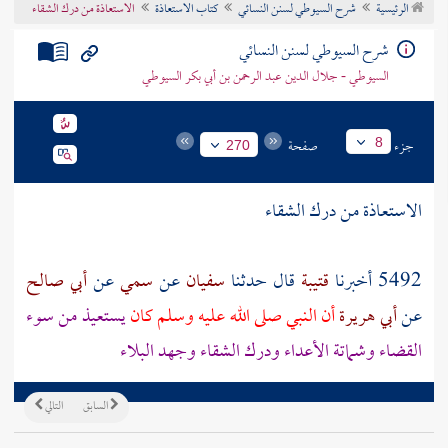
الرئيسية
شرح السيوطي لسنن النسائي
كتاب الاستعاذة
الاستعاذة من درك الشقاء
تراجم الأعلام
شرح السيوطي لسنن النسائي
السيوطي - جلال الدين عبد الرحمن بن أبي بكر السيوطي
جزء
صفحة
8
270
الاستعاذة من درك الشقاء
5492 أخبرنا
قتيبة
قال حدثنا
سفيان
عن
سمي
عن
أبي صالح
عن
أبي هريرة
أن النبي صلى الله عليه وسلم كان
يستعيذ من سوء
القضاء وشماتة الأعداء ودرك الشقاء وجهد البلاء
السابق
التالي