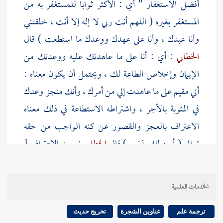
أفضل الاستغفار " أي : الأكثر ثوابا للمستغفر به من
المستغفر بغيره ( اللهم أنت ربي لا إله إلا أنت ، خلقتني
وأنا عبدك ، وأنا على عهدك ووعدك ما استطعت ) قال
الخطابي
: أي : أنا على ما عاهدتك عليه ووعدتك من
الإيمان وإخلاص الطاعة لك ، ويحتمل أن يكون معناه :
أني مقيم على ما عاهدت إلي من أمرك ، وأنك منجز وعدك
في المثوبة بالأجر ، واشتراطه الاستطاعة في ذلك معناه
الاعتراف بالعجز والقصور عن كنه الواجب من حقه
تعالى ( أبوء لك بذنبي ) قال
الخطابي
: يريد الاعتراف
[
ص:
280 ]
به ، ويقال : باء فلان بذنبه إذا احتمله كرها
لا يستطيع دفعه عن نفسه ( فإن قالها حين يصبح موقنا بها
الخدمات العلمية
فمات دخل الجنة ) قال
الكرماني
: فإن قلت : المؤمن -
وإن لم يقلها - يدخل الجنة . قلت : المراد أنه يدخلها ابتداء
ترجمة علم
عناوين الشجرة
تخريج حديث