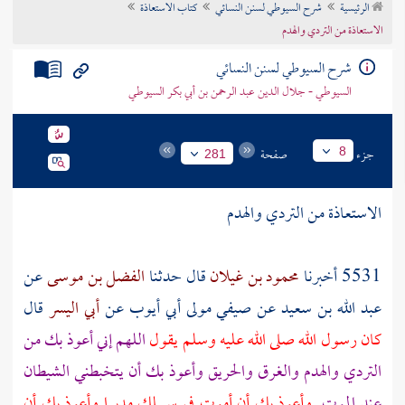
الرئيسية
شرح السيوطي لسنن النسائي
كتاب الاستعاذة
تراجم الأعلام
الاستعاذة من التردي والهدم
شرح السيوطي لسنن النسائي
السيوطي - جلال الدين عبد الرحمن بن أبي بكر السيوطي
جزء
صفحة
8
281
الاستعاذة من التردي والهدم
5531 أخبرنا
محمود بن غيلان
قال حدثنا
الفضل بن موسى
عن
عبد الله بن سعيد
عن
صيفي
مولى
أبي أيوب
عن
أبي اليسر
قال
كان رسول الله صلى الله عليه وسلم يقول
اللهم إني أعوذ بك من
التردي والهدم والغرق والحريق وأعوذ بك أن يتخبطني الشيطان
عند الموت
وأعوذ بك أن أموت في سبيلك مدبرا وأعوذ بك أن