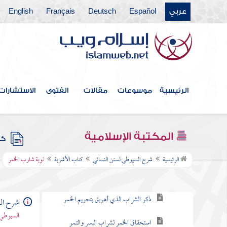
عربي
Español
Deutsch
Français
English
كتاب القسامة
كتاب قطع السارق
كتاب الإيمان وشرائعه
كتاب الزينة
الرئيسية
موسوعات
مقالات
الفتوى
الاستشارات
كتاب آداب القضاة
كتاب الاستعاذة
المكتبة الإسلامية
كتب
كتاب الأشربة
الرئيسية
شرح السيوطي لسنن النسائي
كتاب الأشربة
توبة شارب الخمر
باب تحريم الخمر
ذكر الشراب الذي أهريق بتحريم الخمر
شرح الس
السيوطي 
استحقاق الخمر لشراب البسر والتمر