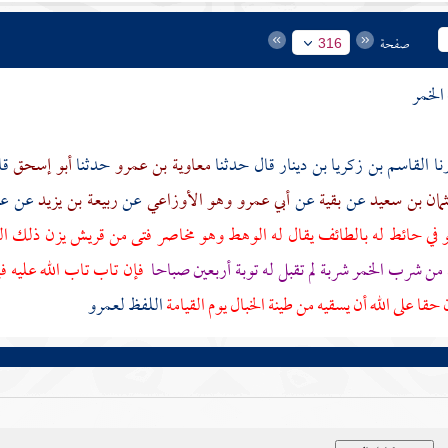
صفحة
316
الخمر
القاسم بن زكريا بن دينار
قال حدثنا
معاوية بن عمرو
حدثنا
أبو إسحق
قا
مان بن سعيد
عن
بقية
عن
أبي عمرو وهو الأوزاعي
عن
ربيعة بن يزيد
عن
عب
 في حائط له
بالطائف
يقال له
الوهط
وهو مخاصر فتى من
قريش
يزن ذلك ال
من شرب الخمر شربة لم تقبل له توبة أربعين صباحا
فإن تاب تاب الله عليه فإ
حقا على الله أن يسقيه من طينة الخبال يوم القيامة
اللفظ
لعمرو