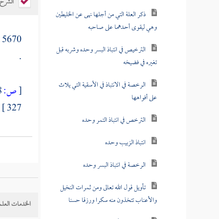
الشرح
ذكر العلة التي من أجلها نهى عن الخليطين
وهي ليقوى أحدهما على صاحبه
[
5670
الترخيص في انتباذ البسر وحده وشربه قبل
.
تغيره في فضيخه
الرخصة في الانتباذ في الأسقية التي يلاث
[
ص:
318 ]
على أفواهها
327 ]
الترخص في انتباذ التمر وحده
انتباذ الزبيب وحده
الرخصة في انتباذ البسر وحده
تأويل قول الله تعالى ومن ثمرات النخيل
والأعناب تتخذون منه سكرا ورزقا حسنا
الخدمات العلم