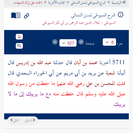
الرئيسية
شرح السيوطي لسنن النسائي
كتاب الأشربة
الحث على ترك الشبهات
تراجم الأعلام
شرح السيوطي لسنن النسائي
السيوطي - جلال الدين عبد الرحمن بن أبي بكر السيوطي
جزء
صفحة
8
327
5711 أخبرنا
محمد بن أبان
قال حدثنا
عبد الله بن إدريس
قال
أنبأنا
شعبة
عن
بريد بن أبي مريم
عن
أبي الحوراء السعدي
قال
قلت
للحسن بن علي
رضي الله عنهما ما حفظت من رسول الله
صلى الله عليه وسلم قال حفظت منه
دع ما يريبك إلى ما لا
يريبك
السابق
التالي