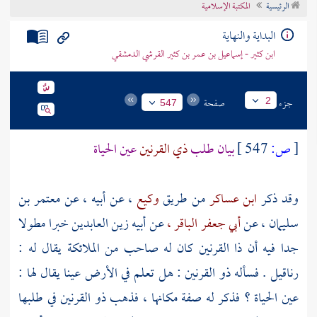
الرئيسية
المكتبة الإسلامية
تراجم الأعلام
البداية والنهاية
ابن كثير - إسماعيل بن عمر بن كثير القرشي الدمشقي
جزء
صفحة
2
547
[
ص:
547 ]
بيان طلب
ذي القرنين
عين الحياة
وقد ذكر
ابن عساكر
من طريق
وكيع
، عن أبيه ، عن
معتمر بن
سليمان
، عن
أبي جعفر الباقر ،
عن أبيه
زين العابدين
خبرا مطولا
جدا فيه أن
ذا القرنين
كان له صاحب من الملائكة يقال له :
رناقيل
. فسأله
ذو القرنين
: هل تعلم في الأرض عينا يقال لها :
عين الحياة ؟ فذكر له صفة مكانها ، فذهب
ذو القرنين
في طلبها