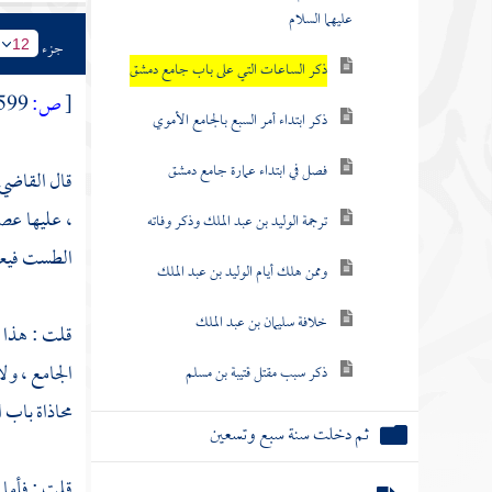
عليهما السلام
جزء
12
ذكر الساعات التي على باب جامع دمشق
[
ص:
599 ]
ذكر ابتداء أمر السبع بالجامع الأموي
فصل في ابتداء عمارة جامع دمشق
قال القاضي
، عليها عص
ترجمة الوليد بن عبد الملك وذكر وفاته
الطست فيعلم
وممن هلك أيام الوليد بن عبد الملك
خلافة سليمان بن عبد الملك
قلت : هذا ي
الجامع ، ول
ذكر سبب مقتل قتيبة بن مسلم
محاذاة باب ا
ثم دخلت سنة سبع وتسعين
قلت : فأما 