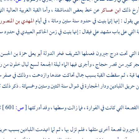
 أرخ ذلك
ابن عساكر
عن خط بعض الدماشقة ، وأما القبة الغربية العالية التي
بي
يقول : إنها إنما بنيت في حدود سنة ستين ومائة ، في أيام
المهدي بن المنصور
ة التي على باب
مشهد علي
فيقال : إنها بنيت في زمن
الحاكم العبيدي
في حدود سنة
ة التي تحت درج
جيرون
فعملها
الشريف فخر الدولة أبو يعلى حمزة بن الحسن
ر كبير من قصر
حجاج ،
وأجرى فيها الماء ليلة الجمعة لسبع ليال خلون من 
ا قبة ، ثم سقطت القبة بسبب جمال تحاكت عندها وازدحمت ، وذلك في صفر س
ن حريق اللبادين ودار الحجارة في شوال سنة اثنتين وستين وخمسمائة . ذكر ذلك 
القصعة التي كانت في الفوارة ، فما زالت وسطها ، وقد أدركتها
[
ص:
601 ]
ك
ة
جيرون
قصعة أخرى مثلها ، فلم تزل بها ، ثم لما انهدمت اللبادين بسبب حري