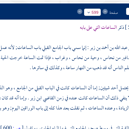
صفحة
599
ذكر
الساعات التي على بابه
عبد الله بن أحمد بن زبر
: إنما سمي باب الجامع القبلي باب الساعات; لأنه عمل
افير من نحاس ، وحية من نحاس ، وغراب ، فإذا تمت الساعة خرجت الحي
 الناس أنه قد ذهب من النهار ساعة ، وكذلك في سائرها .
حتمل أحد شيئين; إما أن الساعات كانت في الباب القبلي من الجامع ، وهو الذ
ا ينفي ذلك أن الساعات كانت عنده في زمن القاضي
ابن زبر
. وإما أنه قد كان
لزيادة ، وعنده الساعات ، ثم نقلت بعد هذا كله إلى باب الوراقين اليوم; وهو ب
القبة التي في وسط صحن الجامع التي فيها الماء الجاري ، وتقول
[
ص:
600 ]