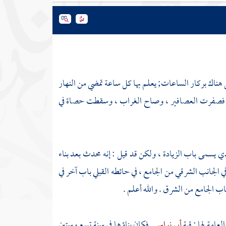
 هناك بركار الساعات; يعلم بها كل ساعة تمضي من النهار
ة فصفرت العصافير ، وصاح الغراب ، وسقطت حصاة في
ي يسمى باب الزيادة ، ولكن قد قيل : إنه محدث بعد بناء
 في الجانب الشرقي من الجامع ، في حائطه القبلي باب آخر في
اب الجامع من الشرق . والله أعلم .
العامة لها : قبة
أبي نواس
. فكان بناؤها في سنة تسع وستين