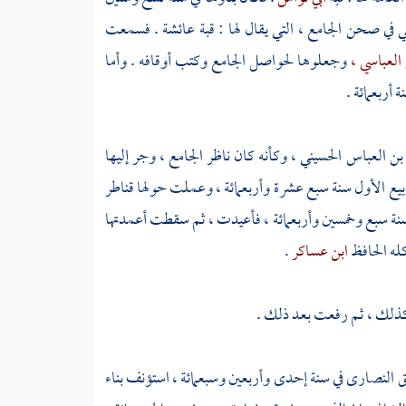
 في صحن الجامع ، التي يقال لها : قبة
عائشة
. فسمعت
 العباسي ،
وجعلوها لحواصل الجامع وكتب أوقافه . وأما
 أربعمائة .
 بن العباس الحسيني ،
وكأنه كان ناظر الجامع ، وجر إليها
ربيع الأول سنة سبع عشرة وأربعمائة ، وعملت حولها قناطر
نة سبع وخمسين وأربعمائة ، فأعيدت ، ثم سقطت أعمدتها
كله الحافظ
ابن عساكر
.
ذلك ، ثم رفعت بعد ذلك .
ق
النصارى
في سنة إحدى وأربعين وسبعمائة ، استؤنف بناء