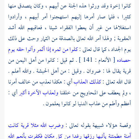
كانوا إخوة وقد ورثوا هذه الجنة عن أبيهم ، وكان يتصدق منها
كثيرا ، فلما صار أمرها إليهم استهجنوا أمر أبيهم ، وأرادوا
استغلالها من غير أن يعطوا الفقراء شيئا ، فعاقبهم الله أشد
العقوبة ; ولهذا أمر الله تعالى بالصدقة من الثمار وحث على ذلك
يوم الجداد ، كما قال تعالى :
كلوا من ثمره إذا أثمر وآتوا حقه يوم
حصاده
[ الأنعام : 141 ] . ثم قيل : كانوا من
أهل
اليمن
من
قرية يقال لها :
ضروان .
وقيل : من
أهل
الحبشة
. والله أعلم .
قال الله تعالى :
كذلك العذاب
أي : هكذا نعذب من خالف أمرنا
، ولم يعطف على المحاويج من خلقنا
ولعذاب الآخرة أكبر
أي :
أعظم وأطم من عذاب الدنيا لو كانوا يعلمون .
وقصة هؤلاء شبيهة بقوله تعالى :
وضرب الله مثلا قرية كانت
آمنة مطمئنة يأتيها رزقها رغدا من كل مكان فكفرت بأنعم الله