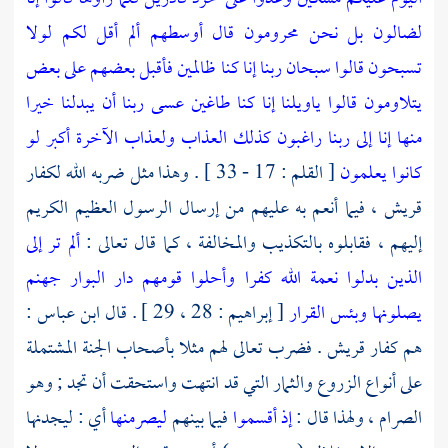
لضالون بل نحن محرومون قال أوسطهم ألم أقل لكم لولا
تسبحون قالوا سبحان ربنا إنا كنا ظالمين فأقبل بعضهم على بعض
يتلاومون قالوا ياويلنا إنا كنا طاغين عسى ربنا أن يبدلنا خيرا
منها إنا إلى ربنا راغبون كذلك العذاب ولعذاب الآخرة أكبر لو
كانوا يعلمون
[ القلم : 17 - 33 ] . وهذا مثل ضربه الله لكفار
قريش ،
فيما أنعم به عليهم من إرسال الرسول العظيم الكريم
إليهم ، فقابلوه بالتكذيب والمخالفة ، كما قال تعالى :
ألم تر إلى
الذين بدلوا نعمة الله كفرا وأحلوا قومهم دار البوار جهنم
يصلونها وبئس القرار
[ إبراهيم : 28 ، 29 ] . قال
ابن عباس
:
هم كفار
قريش
. فضرب تعالى لهم مثلا بأصحاب الجنة المشتملة
على أنواع الزروع والثمار التي قد انتهت واستحقت أن تجد ; وهو
الصرام ، ولهذا قال :
إذ أقسموا
فيما بينهم
ليصرمنها
أي : ليجدنها