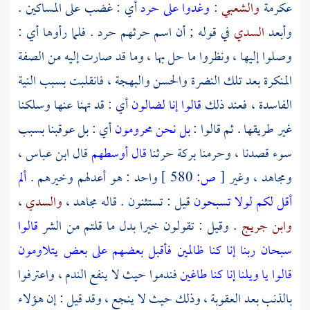
عكرمة
والشعبي
:
وغدوا على حرد
أي : غضب على المساكين .
وأبعد
السدي
في قوله ; أن اسم حرثهم حرد . فلما رأوها أي :
وصلوا إليها ، ونظروا ما حل بها ، وما قد صارت إليه من الصفة
المنكرة بعد تلك النضرة والحسن والبهجة ، فانقلبت بسبب النية
الفاسدة ، فعند ذلك
قالوا إنا لضالون
أي : قد تهنا عنها وسلكنا
غير طريقها . ثم قالوا :
بل نحن محرومون
أي : بل عوقبنا بسبب
سوء قصدنا ، وحرمنا بركة حرثنا
قال أوسطهم
قال
ابن عباس
،
ومجاهد ،
وغير
[
ص:
580 ]
واحد : هو أعدلهم وخيرهم .
ألم
أقل لكم لولا تسبحون
قيل : تستثنون . قاله
مجاهد
،
والسدي
،
وابن جريج
. وقيل : تقولون خيرا بدل ما قلتم من الشر
قالوا
سبحان ربنا إنا كنا ظالمين فأقبل بعضهم على بعض يتلاومون
قالوا يا ويلنا إنا كنا طاغين
فندموا حيث لا ينفع الندم ، واعترفوا
بالذنب بعد العقوبة ، وذلك حيث لا ينجع ، وقد قيل : إن هؤلاء