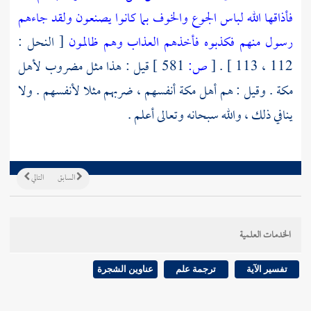
فأذاقها الله لباس الجوع والخوف بما كانوا يصنعون ولقد جاءهم
رسول منهم فكذبوه فأخذهم العذاب وهم ظالمون
[ النحل :
112 ، 113 ] .
[
ص:
581 ]
قيل : هذا مثل مضروب
لأهل
مكة
. وقيل : هم
أهل
مكة
أنفسهم ، ضربهم مثلا لأنفسهم . ولا
ينافي ذلك ، والله سبحانه وتعالى أعلم .
السابق
التالي
الخدمات العلمية
تفسير الآية
ترجمة علم
عناوين الشجرة