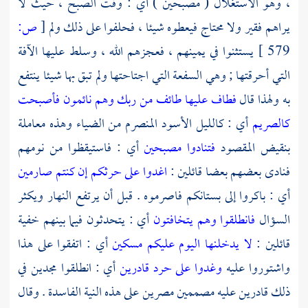
، وهو الاستغلال ( مصبحين ) أي : وقت الصبح ، حيث لا
يراهم فقير ولا محتاج فيعطوه شيئا ، فحلفوا على ذلك ولم
[
ص:
579 ]
يستثنوا في يمينهم ، فعجزهم الله ، وسلط عليها الآفة
التي أحرقتها ; وهي السفعة التي اجتاحتها ولم تبق بها شيئا ينتفع
به ولهذا قال
فطاف عليها طائف من ربك وهم نائمون فأصبحت
كالصريم
أي : كالليل الأسود المنصرم من الضياء وهذه معاملة
بنقيض المقصود
فتنادوا مصبحين
أي : فاستيقظوا من نومهم
فنادى بعضهم بعضا قائلين :
اغدوا على حرثكم إن كنتم صارمين
أي : باكروا إلى بستانكم فاصرموه . قبل أن يرتفع النهار ويكثر
السؤال
فانطلقوا وهم يتخافتون
أي : يتحدثون فيما بينهم خفية
قائلين :
لا يدخلنها اليوم عليكم مسكين
أي : اتفقوا على هذا
واشتوروا عليه
وغدوا على حرد قادرين
أي : انطلقوا مجدين في
ذلك قادرين عليه مصممين مصرين على هذه النية الفاسدة . وقال