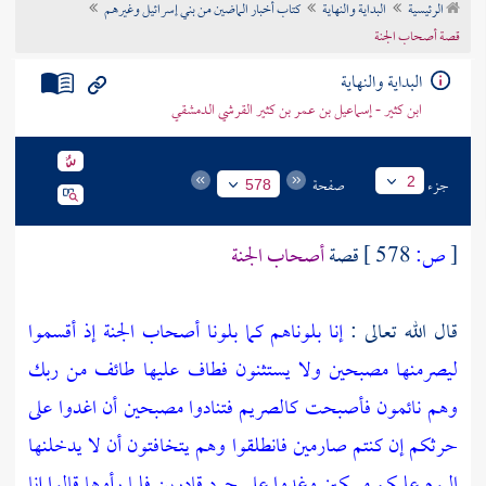
الرئيسية
البداية والنهاية
كتاب أخبار الماضين من بني إسرائيل وغيرهم
تراجم الأعلام
قصة أصحاب الجنة
البداية والنهاية
ابن كثير - إسماعيل بن عمر بن كثير القرشي الدمشقي
جزء
صفحة
2
578
[
ص:
578 ]
قصة
أصحاب الجنة
قال الله تعالى :
إنا بلوناهم كما بلونا أصحاب الجنة إذ أقسموا
ليصرمنها مصبحين ولا يستثنون فطاف عليها طائف من ربك
وهم نائمون فأصبحت كالصريم فتنادوا مصبحين أن اغدوا على
حرثكم إن كنتم صارمين فانطلقوا وهم يتخافتون أن لا يدخلنها
اليوم عليكم مسكين وغدوا على حرد قادرين فلما رأوها قالوا إنا