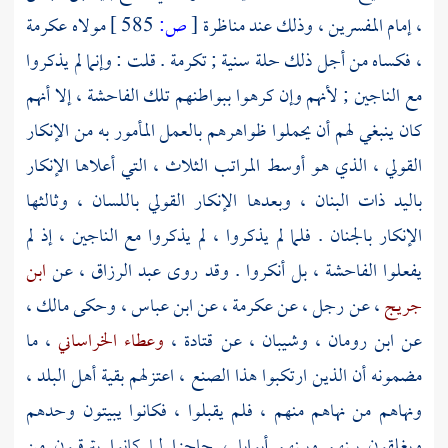
، إمام المفسرين ، وذلك عند مناظرة
[
ص:
585 ]
مولاه
عكرمة
،
فكساه من أجل ذلك حلة سنية ; تكرمة . قلت : وإنما لم يذكروا
مع الناجين ; لأنهم وإن كرهوا ببواطنهم تلك الفاحشة ، إلا أنهم
كان ينبغي لهم أن يحملوا ظواهرهم بالعمل المأمور به من الإنكار
القولي ، الذي هو أوسط المراتب الثلاث ، التي أعلاها الإنكار
باليد ذات البنان ، وبعدها الإنكار القولي باللسان ، وثالثها
الإنكار بالجنان . فلما لم يذكروا ، لم يذكروا مع الناجين ، إذ لم
يفعلوا الفاحشة ، بل أنكروا . وقد روى
عبد الرزاق
، عن
ابن
جريج
، عن رجل ، عن
عكرمة
، عن
ابن عباس ،
وحكى
مالك
،
عن
ابن رومان
،
وشيبان
، عن
قتادة
،
وعطاء الخراساني
، ما
مضمونه أن الذين ارتكبوا هذا الصنع ، اعتزلهم بقية أهل البلد ،
ونهاهم من نهاهم منهم ، فلم يقبلوا ، فكانوا يبيتون وحدهم
ويغلقون بينهم وبينهم أبوابا ، حاجزا لما كانوا يترقبون من