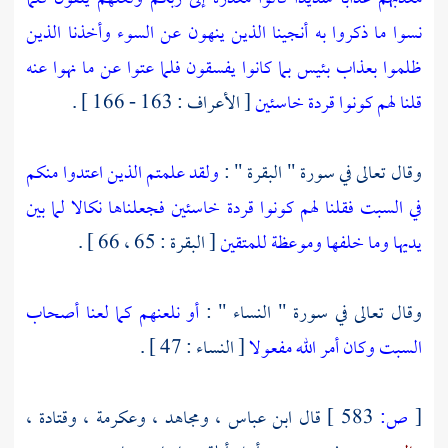
نسوا ما ذكروا به أنجينا الذين ينهون عن السوء وأخذنا الذين
ظلموا بعذاب بئيس بما كانوا يفسقون فلما عتوا عن ما نهوا عنه
قلنا لهم كونوا قردة خاسئين
[ الأعراف : 163 - 166 ] .
وقال تعالى في سورة " البقرة " :
ولقد علمتم الذين اعتدوا منكم
في السبت فقلنا لهم كونوا قردة خاسئين فجعلناها نكالا لما بين
يديها وما خلفها وموعظة للمتقين
[ البقرة : 65 ، 66 ] .
وقال تعالى في سورة " النساء " :
أو نلعنهم كما لعنا أصحاب
السبت وكان أمر الله مفعولا
[ النساء : 47 ] .
[
ص:
583 ]
قال
ابن عباس
،
ومجاهد
،
وعكرمة
،
وقتادة
،