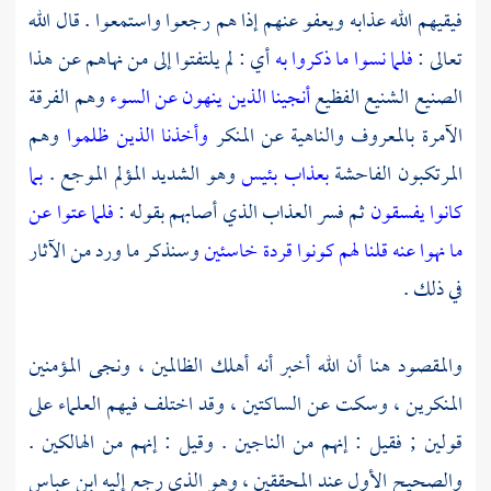
فيقيهم الله عذابه ويعفو عنهم إذا هم رجعوا واستمعوا . قال الله
تعالى :
فلما نسوا ما ذكروا به
أي : لم يلتفتوا إلى من نهاهم عن هذا
الصنيع الشنيع الفظيع
أنجينا الذين ينهون عن السوء
وهم الفرقة
الآمرة بالمعروف والناهية عن المنكر
وأخذنا الذين ظلموا
وهم
المرتكبون الفاحشة
بعذاب بئيس
وهو الشديد المؤلم الموجع .
بما
كانوا يفسقون
ثم فسر العذاب الذي أصابهم بقوله :
فلما عتوا عن
ما نهوا عنه قلنا لهم كونوا قردة خاسئين
وسنذكر ما ورد من الآثار
في ذلك .
والمقصود هنا أن الله أخبر أنه أهلك الظالمين ، ونجى المؤمنين
المنكرين ، وسكت عن الساكتين ، وقد اختلف فيهم العلماء على
قولين ; فقيل : إنهم من الناجين . وقيل : إنهم من الهالكين .
والصحيح الأول عند المحققين ، وهو الذي رجع إليه
ابن عباس