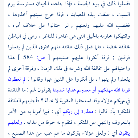
ففعلوا ذلك في يوم الجمعة ، فإذا جاءت الحيتان مسترسلة يوم
السبت ، علقت بهذه المصايد ، فإذا خرج سبتهم أخذوها ،
فغضب الله عليهم ولعنهم ; لما احتالوا على خلاف أمره ،
وانتهكوا محارمه بالحيل التي هي ظاهرة للناظر ، وهي في الباطن
مخالفة محضة ، فلما فعل ذلك طائفة منهم افترق الذين لم يفعلوا
فرقتين ; فرقة أنكروا عليهم صنيعهم
[
ص:
584 ]
هذا
واحتيالهم على مخالفة الله وشرعه في ذلك الزمان ، وفرقة أخرى لم
يفعلوا ولم ينهوا ، بل أنكروا على الذين نهوا وقالوا :
لم تعظون
قوما الله مهلكهم أو معذبهم عذابا شديدا
يقولون لهم : ما الفائدة
في نهيكم هؤلاء وقد استحقوا العقوبة لا محالة ؟ فأجابتهم الطائفة
المنكرة بأن قالوا :
معذرة إلى ربكم
أي : فيما أمرنا به من الأمر
بالمعروف والنهي عن المنكر ، فنقوم به خوفا من عذابه .
ولعلهم
يتقون
أي : ولعل هؤلاء يتركون ما هم عليه من هذا الصنيع ،