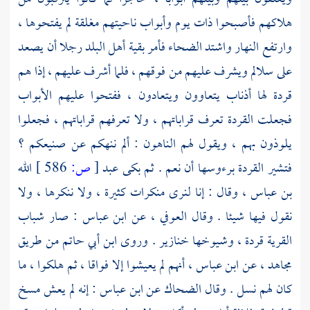
هلاكهم فأصبحوا ذات يوم وأبواب ناحيتهم مغلقة لم يفتحوها ،
وارتفع النهار واشتد الضحاء فأمر بقية أهل البلد رجلا أن يصعد
على سلالم ويشرف عليهم من فوقهم ، فلما أشرف عليهم ، إذا هم
قردة لها أذناب يتعاوون ويتعادون ، ففتحوا عليهم الأبواب
فجعلت القردة تعرف قراباتهم ، ولا تعرفهم قراباتهم ، فجعلوا
يلوذون بهم ، ويقول لهم الناهون : ألم ننهكم عن صنيعكم ؟
فتشير القردة برءوسها أن نعم . ثم بكى
عبد
[
ص:
586 ]
الله
بن عباس
، وقال : إنا لنرى منكرات كثيرة ، ولا ننكرها ، ولا
نقول فيها شيئا . وقال
العوفي
، عن
ابن عباس
: صار شباب
القرية قردة ، وشيوخها خنازير . وروى
ابن أبي حاتم
من طريق
مجاهد
، عن
ابن عباس
، أنهم لم يعيشوا إلا فواقا ، ثم هلكوا ، ما
كان لهم نسل . وقال
الضحاك
عن
ابن عباس
: إنه لم يعش مسخ