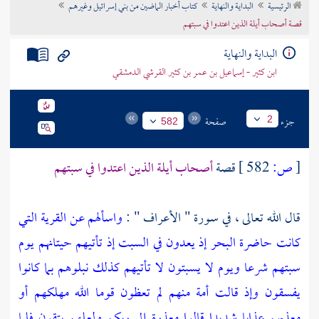
الرئيسية
البداية والنهاية
كتاب أخبار الماضين من بني إسرائيل وغيرهم
تراجم الأعلام
قصة أصحاب أيلة الذين اعتدوا في سبتهم
البداية والنهاية
ابن كثير - إسماعيل بن عمر بن كثير القرشي الدمشقي
جزء
صفحة
2
582
[
ص:
582 ]
قصة
أصحاب أيلة الذين اعتدوا في سبتهم
قال الله تعالى ، في سورة " الأعراف " :
واسألهم عن القرية التي
كانت حاضرة البحر إذ يعدون في السبت إذ تأتيهم حيتانهم يوم
سبتهم شرعا ويوم لا يسبتون لا تأتيهم كذلك نبلوهم بما كانوا
يفسقون وإذ قالت أمة منهم لم تعظون قوما الله مهلكهم أو
معذبهم عذابا شديدا قالوا معذرة إلى ربكم ولعلهم يتقون فلما