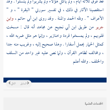
قط فوق ثلاثة أيام ، ولم يأكل هؤلاء ولم يشربوا ولم ينسلوا . وقد
استقصينا الآثار في ذلك ، في تفسير سورتي " البقرة " ، و "
الأعراف " . ولله الحمد والمنة . وقد روى
ابن أبي حاتم
،
وابن
جرير
من طريق
ابن أبي نجيح
عن
مجاهد
أنه قال : مسخت
قلوبهم ، ولم يمسخوا قردة وخنازير ، وإنما هو مثل ضربه الله ،
كمثل الحمار يحمل أسفارا . وهذا صحيح إليه ، وغريب منه جدا
، ومخالف لظاهر القرآن ، ولما نص عليه غير واحد من السلف
والخلف . والله أعلم
السابق
التالي
الخدمات العلمية