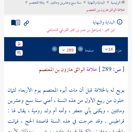
الرئيسية
البداية والنهاية
سنة سبع وعشرين ومائتين
وفاة المعتصم
تراجم الأعلام
خلافة الواثق هارون بن المعتصم
البداية والنهاية
ابن كثير - إسماعيل بن عمر بن كثير القرشي الدمشقي
جزء
صفحة
14
289
[
ص:
289 ]
خلافة
الواثق هارون بن المعتصم
بويع له بالخلافة قبل أن مات أبوه
المعتصم
يوم الأربعاء لثمان
خلون من ربيع الأول من هذه السنة ، أعني سنة سبع وعشرين
ومائتين ، ويكنى
بأبي جعفر ،
وأمه أم ولد رومية ، يقال لها :
قراطيس
. وقد خرجت في هذه السنة قاصدة الحج ، فماتت
بالحيرة ،
ودفنت
بالكوفة
في دار
داود بن عيسى ،
وذلك لأربع