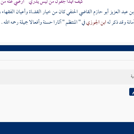
كيف تهدا جفون من ليس يدري أرضي عنه من عل
بن عبد العزيز أبو حازم
القاضي الحنفي كان من خيار القضاة وأعيان الفقهاء ومن
مانة وقد ذكر له
ابن الجوزي
في " المنتظم " آثارا حسنة وأفعالا جميلة رحمه الله .
ية