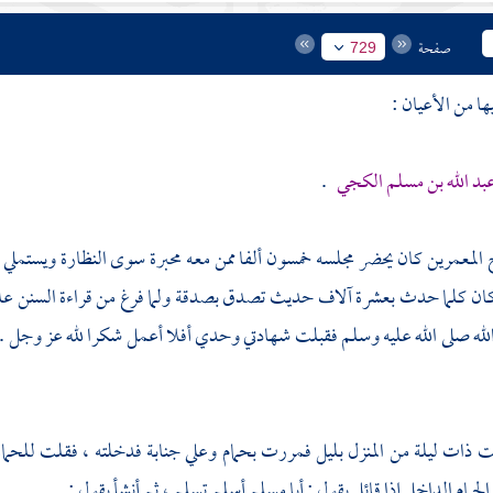
صفحة
729
ها من الأعيان :
عبد الله بن مسلم الكجي
.
 المعمرين كان يحضر مجلسه خمسون ألفا ممن معه محبرة سوى النظارة ويستم
ان كلما حدث بعشرة آلاف حديث تصدق بصدقة ولما فرغ من قراءة السنن عليه
لله صلى الله عليه وسلم فقبلت شهادتي وحدي أفلا أعمل شكرا لله عز وجل 
 ذات ليلة من المنزل بليل فمررت بحمام وعلي جنابة فدخلته ، فقلت للحمام
حمام الداخل إذا قائل يقول :
أبا مسلم
أسلم تسلم ، ثم أنشأ يقول :