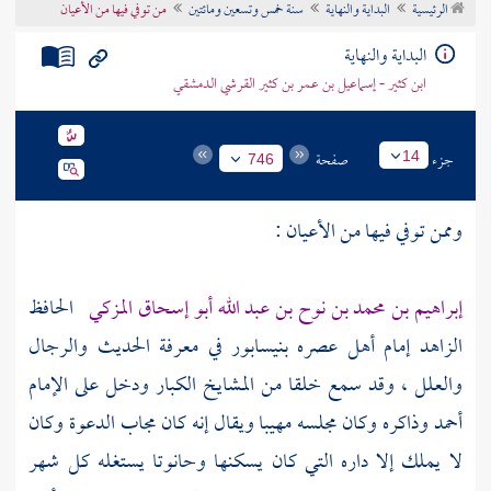
الرئيسية
البداية والنهاية
سنة خمس وتسعين ومائتين
من توفي فيها من الأعيان
تراجم الأعلام
البداية والنهاية
ابن كثير - إسماعيل بن عمر بن كثير القرشي الدمشقي
جزء
صفحة
14
746
وممن توفي فيها من الأعيان :
إبراهيم بن محمد بن نوح بن عبد الله أبو إسحاق المزكي
الحافظ
الزاهد إمام أهل عصره
بنيسابور
في معرفة الحديث والرجال
والعلل ، وقد سمع خلقا من المشايخ الكبار ودخل على الإمام
أحمد
وذاكره وكان مجلسه مهيبا ويقال إنه كان مجاب الدعوة وكان
لا يملك إلا داره التي كان يسكنها وحانوتا يستغله كل شهر