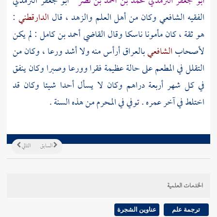
أبو جعفر الترمذي محمد بن أحمد بن نصر
أبو جعفر الترمذي
الفقيه الشافعي وكان من أهل العلم والزهد ، قال
الدارقطني
:
هو ثقة ، كان مأمونا ناسكا وقال القاضي
أحمد بن كامل
: لم يكن
لأصحاب
الشافعي
بالعراق
أرأس منه ولا أشد ورعا ، وكان من
التقلل في المطعم على حالة عظيمة فقرا وورعا وصبرا وكان ينفق
في كل شهر أربعة دراهم وكان لا يسأل أحدا شيئا وكان قد
اختلط في آخر عمره . توفي في المحرم من هذه السنة .
السابق
التالي
الخدمات العلمية
ترجمة علم
عناوين الشجرة