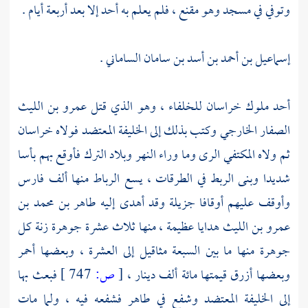
وتوفي في مسجد وهو مقنع ، فلم يعلم به أحد إلا بعد أربعة أيام .
إسماعيل بن أحمد بن أسد بن سامان الساماني
.
أحد ملوك
خراسان
للخلفاء ، وهو الذي قتل
عمرو بن الليث
الصفار
الخارجي وكتب بذلك إلى الخليفة
المعتضد
فولاه
خراسان
ثم ولاه
المكتفي
الرى
وما وراء النهر
وبلاد الترك فأوقع بهم بأسا
شديدا وبنى الربط في الطرقات ، يسع الرباط منها ألف فارس
وأوقف عليهم أوقافا جزيلة وقد أهدى إليه
طاهر بن محمد بن
عمرو بن الليث
هدايا عظيمة ، منها ثلاث عشرة جوهرة زنة كل
جوهرة منها ما بين السبعة مثاقيل إلى العشرة ، وبعضها أحمر
وبعضها أزرق قيمتها مائة ألف دينار ،
[
ص:
747 ]
فبعث بها
إلى الخليفة
المعتضد
وشفع في
طاهر
فشفعه فيه ، ولما مات