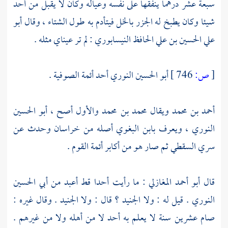
سبعة عشر درهما ينفقها على نفسه وعياله وكان لا يقبل من أحد
شيئا وكان يطبخ له الجزر بالخل فيتأدم به طول الشتاء ، وقال
أبو
علي الحسين بن علي الحافظ النيسابوري
: لم تر عيناي مثله .
[
ص:
746 ]
أبو الحسين النوري
أحد أئمة الصوفية .
أحمد بن محمد ويقال محمد بن محمد
والأول أصح ، أبو الحسين
النوري ، ويعر‌ف بابن البغوي أصله من
خراسان
وحدث عن
سري السقطي
ثم صار هو من أكابر أئمة القوم .
قال
أبو أحمد المغازلي
: ما رأيت أحدا قط أعبد من
أبي الحسين
النوري
. قيل له : ولا
الجنيد ؟
قال : ولا
الجنيد
. وقال غيره :
صام عشرين سنة لا يعلم به أحد لا من أهله ولا من غيرهم .