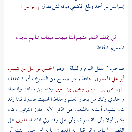
إسماعيل بن أحمد
وبلغ
المكتفي
موته تمثل بقول
أبي نواس
:
لن يخلف الدهر مثلهم أبدا هيهات هيهات شأنهم عجب
المعمري
الحافظ .
صاحب " عمل اليوم والليلة " وهو
الحسن بن علي بن شبيب
أبو علي المعمري
الحافظ رحل وسمع من الشيوخ وأدرك خلقا ،
منهم
علي بن المديني
ويحيى بن معين
وعنه
ابن صاعد
والنجاد
والخلدي
وكان من بحور العلم وحفاظ الحديث صدوقا ثبتا وقد
كان يشبك أسنانه بالذهب من الكبر لأنه جاوز الثمانين وكان
يكنى أولا بأبي القاسم ثم بأبي علي وقد ولي القضاء
للبرتي
على
القصر وأعمالها وإنما قيل له
المعمري
بأمه
أم الحسن بنت أبي