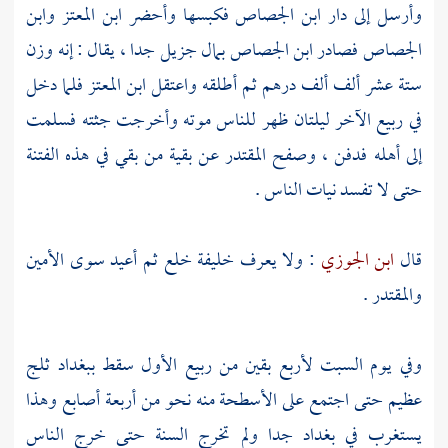
وأرسل إلى دار
ابن الجصاص
فكبسها وأحضر
ابن المعتز
وابن
الجصاص
فصادر
ابن الجصاص
بمال جزيل جدا ، يقال : إنه وزن
ستة عشر ألف ألف درهم ثم أطلقه واعتقل
ابن المعتز
فلما دخل
في ربيع الآخر ليلتان ظهر للناس موته وأخرجت جثته فسلمت
إلى أهله فدفن ، وصفح
المقتدر
عن بقية من بقي في هذه الفتنة
حتى لا تفسد نيات الناس .
قال
ابن الجوزي
: ولا يعرف خليفة خلع ثم أعيد سوى
الأمين
والمقتدر
.
وفي يوم السبت لأربع بقين من ربيع الأول سقط ببغداد ثلج
عظيم حتى اجتمع على الأسطحة منه نحو من أربعة أصابع وهذا
يستغرب في
بغداد
جدا ولم تخرج السنة حتى خرج الناس