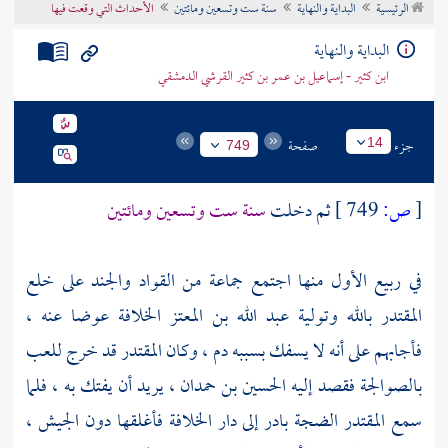
الرئيسية
البداية والنهاية
سنة ست وتسعين ومائتين
الأحداث التي وقعت فيها
تراجم الأعلام
البداية والنهاية
ابن كثير - إسماعيل بن عمر بن كثير القرشي الدمشقي
جزء
صفحة
14
749
[
ص:
749 ]
ثم دخلت
سنة ست وتسعين ومائتين
في ربيع الأول منها اجتمع جماعة من القواد والجند على خلع
المقتدر بالله
وتولية
عبد الله بن المعتز
الخلافة عوضا عنه ،
فأجابهم على أنه لا يسفك بسببه دم ، وكان
المقتدر
قد خرج للعب
بالصوالجة فقصد إليه
الحسين بن حمدان ،
يريد أن يفتك به ، فلما
سمع
المقتدر
الضجة بادر إلى دار الخلافة فأغلقها دون الجيش ،