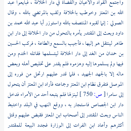
واجتمع القواد والأعيان والقضاة في دار الخلافة ، فبايعوا
عبد
الله بن المعتز
وخوطب بالخلافة ولقب
بالمرتضي بالله ،
وقال
الصولي
: إنما لقبوه
المنتصف بالله
واستوزر
أبا عبد الله محمد بن
داود
وبعث إلى
المقتدر
يأمره بالتحول من دار الخلافة إلى دار
ابن
طاهر
لينتقل هو إليها ، فأجيب بالسمع والطاعة ، فركب
الحسين
بن حمدان
من الغد إلى دار الخلافة ليتسلمها فقاتله الخدم ومن
فيها ولم يسلموها إليه وهزموه فلم يقدر على تخليص أهله وبعض
ماله إلا بالجهد الجهيد ، فلما قدر عليهم ارتحل من فوره إلى
الموصل
فتفرق نظام
ابن المعتز
وجماعته فأراد
ابن المعتز
أن يتحول
إلى
سامرا
[
ص:
750 ]
لينزلها فلم يتبعه أحد من الأمراء فدخل
دار
ابن الجصاص
فاستجار به ، ووقع النهب في البلد واختبط
الناس وبعث
المقتدر
إلى أصحاب
ابن المعتز
فقبض عليهم وقتل
أكثرهم وأعاد
ابن الفرات
إلى الوزارة فجدد البيعة
للمقتدر