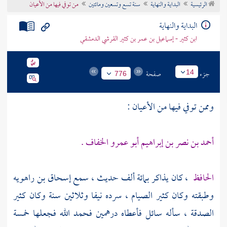
الرئيسية
البداية والنهاية
سنة تسع وتسعين ومائتين
من توفي فيها من الأعيان
تراجم الأعلام
البداية والنهاية
ابن كثير - إسماعيل بن عمر بن كثير القرشي الدمشقي
جزء
صفحة
14
776
وممن توفي فيها من الأعيان :
أحمد بن نصر بن إبراهيم أبو عمرو الخفاف .
الحافظ
،
كان يذاكر بمائة ألف حديث ، سمع
إسحاق بن راهويه
وطبقته وكان كثير الصيام ، سرده نيفا وثلاثين سنة وكان كثير
الصدقة ، سأله سائل فأعطاه درهمين فحمد الله فجعلها خمسة