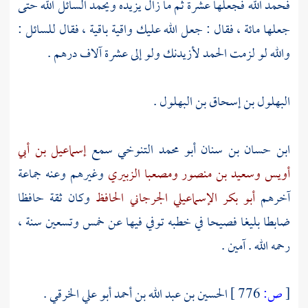
فحمد الله فجعلها عشرة ثم ما زال يزيده ويحمد السائل الله حتى
جعلها مائة ، فقال : جعل الله عليك واقية باقية ، فقال للسائل :
والله لو لزمت الحمد لأزيدنك ولو إلى عشرة آلاف درهم .
البهلول بن إسحاق بن البهلول .
ابن حسان بن سنان أبو محمد التنوخي
سمع
إسماعيل بن أبي
أويس
وسعيد بن منصور
ومصعبا الزبيري
وغيرهم وعنه جماعة
آخرهم
أبو بكر الإسماعيلي الجرجاني الحافظ
وكان ثقة حافظا
ضابطا بليغا فصيحا في خطبه توفي فيها عن خمس وتسعين سنة ،
رحمه الله . آمين .
[
ص:
776 ]
الحسين بن عبد الله بن أحمد أبو علي الخرقي
.