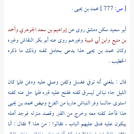
[
ص:
777 ]
محمد بن يحيى .
أبو سعيد
سكن
دمشق
روى عن
إبراهيم بن سعد الجوهري
وأحمد
بن منيع
وابن أبي شيبة
وغيرهم روى عنه
أبو بكر النقاش
وغيره
وكان
محمد بن يحيى
هذا يدعى بحامل كفنه وذلك ما ذكره
الخطيب .
قال : بلغني أنه توفي فغسل وكفن وصلي عليه ودفن فلما كان
الليل جاء نباش ليسرق كفنه ففتح عليه قبره فلما حل عنه كفنه
استوى جالسا وفر النباش هاربا من الفزع ونهض
محمد بن يحيى
هذا فأخذ كفنه معه وخرج من القبر وقصد منزله فوجد أهله
يبكون عليه فدق عليهم الباب ، فقالوا : من هذا ؟ فقال : أنا