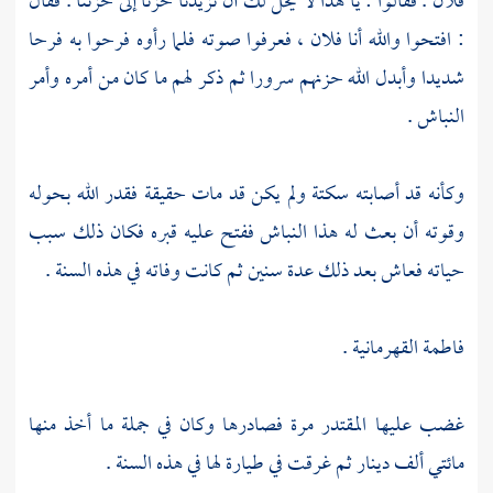
فلان . فقالوا : يا هذا لا يحل لك أن تزيدنا حزنا إلى حزننا . فقال
: افتحوا والله أنا فلان ، فعرفوا صوته فلما رأوه فرحوا به فرحا
شديدا وأبدل الله حزنهم سرورا ثم ذكر لهم ما كان من أمره وأمر
النباش .
وكأنه قد أصابته سكتة ولم يكن قد مات حقيقة فقدر الله بحوله
وقوته أن بعث له هذا النباش ففتح عليه قبره فكان ذلك سبب
حياته فعاش بعد ذلك عدة سنين ثم كانت وفاته في هذه السنة .
فاطمة القهرمانية
.
غضب عليها
المقتدر
مرة فصادرها وكان في جملة ما أخذ منها
مائتي ألف دينار ثم غرقت في طيارة لها في هذه السنة .