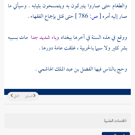
والطغام حتى صاروا يتبركون به ويتمسحون بثيابه . وسيأتي ما
صار إليه أمره
[
ص:
786 ]
حتى قتل بإجماع الفقهاء .
ووقع في هذه السنة في آخرها
ببغداد
وباء شديد جدا
مات بسببه
بشر كثير ولا سيما بالحربية ، غلقت عامة دورها .
وحج بالناس فيها
الفضل بن عبد الملك الهاشمي
.
السابق
التالي
الخدمات العلمية