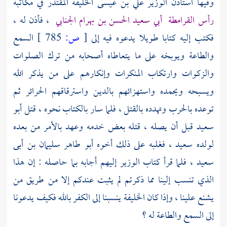
وفيها استأذن
الوزير علي بن عيسى
الخليفة
المقتدر
في مكاتبة
رأس القرامطة
أبي سعيد الحسن بن بهرام الجنابي
،
فأذن له ،
فكتب إليه كتابا طويلا يدعوه فيه إلى
[
ص:
785 ]
السمع
والطاعة ويوبخه على ما يتعاطاه أصحابه من ترك الصلوات
والزكوات وارتكاب المنكرات وإنكارهم على من يذكر الله
ويسبحه ويحمده واستهزائهم بالدين واسترقاقهم الحرائر ثم
توعده بالحرب وتهدده بالقتل ، فلما سار بالكتاب نحوه ، قتل
أبو
سعيد
قبل أن يصله ، قتله بعض خدمه وعهد بالأمر من بعده
لولده سعيد ، فغلبه على ذلك أخوه
أبو طاهر سليمان بن أبى
سعيد ،
فلما قرأ كتاب الوزير إليهم أجابه بما حاصله : إن هذا
الذي تنسب إلينا مما ذكرتم لم يثبت عندكم إلا من طريق من
يشنع علينا ، وإذا كان الخليفة ينسبنا إلى الكفر بالله فكيف يدعونا
إلى السمع والطاعة له ؟