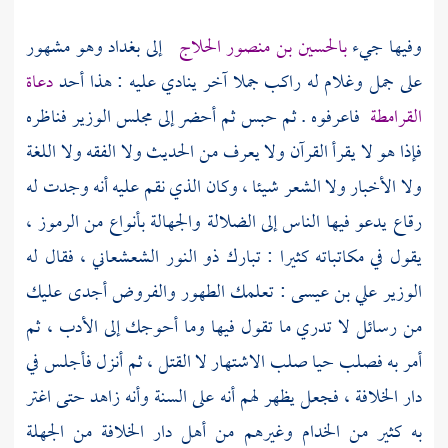
وفيها جيء
بالحسين بن منصور الحلاج
إلى
بغداد
وهو مشهور
على جمل وغلام له راكب جملا آخر ينادي عليه : هذا أحد
دعاة
القرامطة
فاعرفوه . ثم حبس ثم أحضر إلى مجلس الوزير فناظره
فإذا هو لا يقرأ القرآن ولا يعرف من الحديث ولا الفقه ولا اللغة
ولا الأخبار ولا الشعر شيئا ، وكان الذي نقم عليه أنه وجدت له
رقاع يدعو فيها الناس إلى الضلالة والجهالة بأنواع من الرموز ،
يقول في مكاتباته كثيرا :
تبارك ذو النور الشعشعاني ،
فقال له
الوزير علي بن عيسى
: تعلمك الطهور والفروض أجدى عليك
من رسائل لا تدري ما تقول فيها وما أحوجك إلى الأدب ، ثم
أمر به فصلب حيا صلب الاشتهار لا القتل ، ثم أنزل فأجلس في
دار الخلافة ، فجعل يظهر لهم أنه على السنة وأنه زاهد حتى اغتر
به كثير من الخدام وغيرهم من أهل دار الخلافة من الجهلة