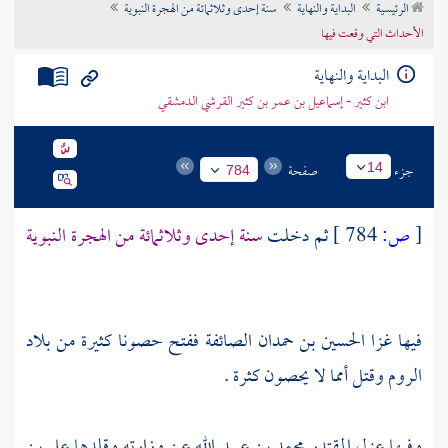
الرئيسية
البداية والنهاية
سنة إحدى وثلاثمائة من الهجرة النبوية
تراجم الأعلام
الأحداث التي وقعت فيها
البداية والنهاية
ابن كثير - إسماعيل بن عمر بن كثير القرشي الدمشقي
جزء
صفحة
14
784
[
ص:
784 ]
ثم دخلت
سنة إحدى وثلاثمائة من الهجرة النبوية
فيها غزا
الحسين بن حمدان
الصائفة ففتح حصونا كثيرة من بلاد
الروم وقتل أمما لا يحصون كثرة .
وفيها عزل
المقتدر
محمد بن عبيد الله
عن وزارته وقلدها
علي بن