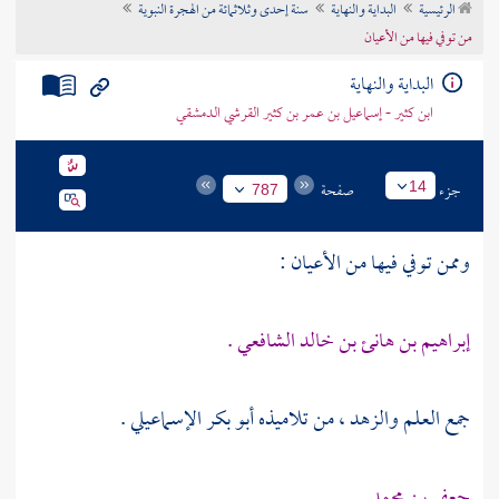
الرئيسية
البداية والنهاية
سنة إحدى وثلاثمائة من الهجرة النبوية
تراجم الأعلام
من توفي فيها من الأعيان
البداية والنهاية
ابن كثير - إسماعيل بن عمر بن كثير القرشي الدمشقي
جزء
صفحة
14
787
وممن توفي فيها من الأعيان :
إبراهيم بن هانئ بن خالد الشافعي .
جمع العلم والزهد ، من تلاميذه
أبو بكر الإسماعيلي
.
جعفر بن محمد .