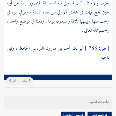
يعرف
بالأحنف
كان قد ولي قضاء مدينة
المنصور
نيابة عن أبيه
حين فلج فمات في جمادى الأولى من هذه السنة ، وتوفي أبوه في
رجب منها ، بينهما ثلاثة وسبعون يوما ، ودفنا في موضع واحد ،
رحمهم الله تعالى .
[
ص:
788 ]
أبو بكر أحمد بن هارون البردعي الحافظ ،
وابن
ناجية
.
السابق
التالي
الخدمات العلمية
ترجمة علم
عناوين الشجرة