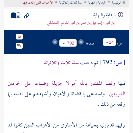
الرئيسية
البداية والنهاية
سنة ثلاث وثلاثمائة
الأحداث التي وقعت فيها
تراجم الأعلام
البداية والنهاية
ابن كثير - إسماعيل بن عمر بن كثير القرشي الدمشقي
جزء
صفحة
14
792
[
ص:
792 ]
ثم دخلت
سنة ثلاث وثلاثمائة
فيها
وقف
المقتدر بالله
أموالا جزيلة وضياعا على الحرمين
الشريفين
واستدعى بالقضاة والأعيان وأشهدهم على نفسه بما
وقفه من ذلك .
وفيها قدم إليه بجماعة من الأسارى من الأعراب الذين كانوا قد