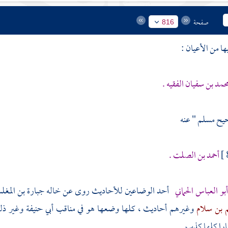
صفحة
816
ها من الأعيان :
حمد بن سفيان الفقيه .
حيح
مسلم
" عنه
أحمد بن الصلت .
بو العباس الحماني
أحد الوضاعين للأحاديث روى عن خاله
جبارة بن المغ
م بن سلام
وغيرهم أحاديث ، كلها وضعها هو في مناقب
أبي حنيفة
وغير ذ
ارا كلها كذب .