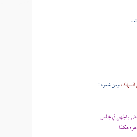
 .
 السماك ،
ومن شعره :
حضر بالجهل في مجلس
هره هكذا