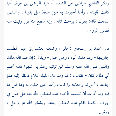
وذكر
القاضي عياض
عن
الشفاء أم عبد الرحمن بن عوف
أنها
كانت قابلته ، وأنها أخبرت به حين سقط على يديها ، واستهل
سمعت قائلا يقول : يرحمك الله . وإنه سطع منه نور رئيت منه
قصور الروم .
قال
محمد بن إسحاق
: فلما ، وضعته بعثت إلى
عبد المطلب
جاريتها - وقد هلك أبوه ، وهي حبلى - ويقال : إن
عبد الله
هلك
والنبي صلى الله عليه وسلم ابن ثمانية وعشرين شهرا فالله أعلم
أي ذلك كان - فقالت : قد ولد لك الليلة غلام فانظر إليه فلما
جاءها ، أخبرته وحدثته بما كانت رأت حين حملت به وما قيل لها
فيه وما أمرت أن تسميه فأخذه
عبد المطلب
فأدخله على هبل في
جوف الكعبة
فقام
عبد المطلب
يدعو ويشكر الله عز وجل ،
ويقول :