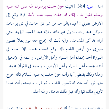
أنها
[
ص:
384 ]
أتيت
حين حملت برسول الله صلى الله عليه
وسلم فقيل لها : إنك قد حملت بسيد هذه الأمة
فإذا وقع إلى
الأرض فقولي : أعيذه بالواحد من شر كل حاسد في كل بر عامد
، وكل عبد رائد ، نزول غير ذائد ، فإنه عبد الحميد الماجد حتى
أراه قد أتى المشاهد . وآية ذلك أنه يخرج معه نور يملأ قصور
بصرى
من أرض
الشام
فإذا وقع فسميه
محمدا
فإن اسمه في
التوراة
أحمد
يحمده أهل السماء وأهل الأرض ، واسمه في الإنجيل
أحمد
يحمده أهل السماء وأهل الأرض ، واسمه في القرآن
محمد
.
وهذا وذاك يقتضي أنها رأت حين حملت به عليه السلام كأنه خرج
منها نور أضاءت له قصور
الشام
، ثم لما ، وضعته رأت عيانا
تأويل ذلك كما رأته قبل ذلك هاهنا . والله أعلم .
وقال
محمد بن سعد
: أنبأنا
محمد بن عمر هو الواقدي
حدثنا
محمد