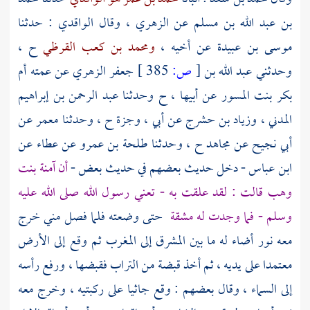
بن عبد الله بن مسلم
عن
الزهري ،
وقال
الواقدي
: حدثنا
موسى بن عبيدة
عن أخيه ،
ومحمد بن كعب القرظي
ح ،
وحدثني
عبد الله بن
[
ص:
385 ]
جعفر الزهري
عن عمته
أم
بكر بنت المسور
عن أبيها ، ح وحدثنا
عبد الرحمن بن إبراهيم
المدني ،
وزياد بن حشرج
عن
أبي ، وجزة
ح ، وحدثنا
معمر
عن
أبي نجيح
عن
مجاهد
ح ، وحدثنا
طلحة بن عمرو
عن
عطاء
عن
ابن عباس
- دخل حديث بعضهم في حديث بعض -
أن
آمنة بنت
وهب
قالت : لقد علقت به - تعني رسول الله صلى الله عليه
وسلم - فما وجدت له مشقة
حتى وضعته فلما فصل مني خرج
معه نور أضاء له ما بين المشرق إلى المغرب ثم وقع إلى الأرض
معتمدا على يديه ، ثم أخذ قبضة من التراب فقبضها ، ورفع رأسه
إلى السماء ، وقال بعضهم : وقع جاثيا على ركبتيه ، وخرج معه