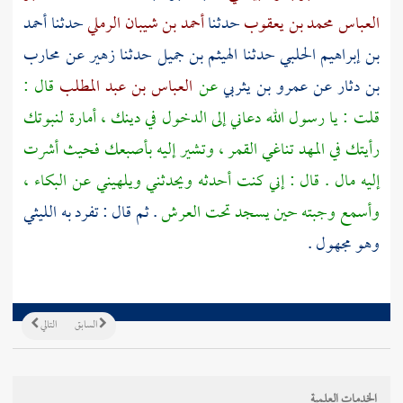
العباس محمد بن يعقوب
حدثنا
أحمد بن شيبان الرملي
حدثنا
أحمد
بن إبراهيم الحلبي
حدثنا
الهيثم بن جميل
حدثنا
زهير عن محارب
بن دثار
عن
عمرو بن يثربي
عن
العباس بن عبد المطلب
قال :
قلت : يا رسول الله دعاني إلى الدخول في دينك ، أمارة لنبوتك
رأيتك في المهد تناغي القمر ، وتشير إليه بأصبعك فحيث أشرت
إليه مال . قال : إني كنت أحدثه ويحدثني ويلهيني عن البكاء ،
وأسمع وجبته حين يسجد تحت العرش
. ثم قال : تفرد به
الليثي
وهو مجهول .
السابق
التالي
الخدمات العلمية