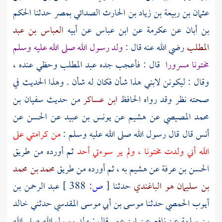
عثمان بن ربيعة بن زياد بن الحارث الصدائي
بمصر
حدثنا
الحكم
بن أبان
عن
عكرمة
عن
ابن عباس
عن أبيه
العباس بن عبد
المطلب
رضي الله عنه قال :
ولد رسول الله صلى الله عليه وسلم
مختونا مسرورا
قال : فأعجب جده
عبد المطلب
وحظي عنده ،
وقال : ليكونن لابني هذا شأن فكان له شأن . وهذا الحديث في
صحته نظر وقد رواه الحافظ
ابن عساكر
من حديث
سفيان بن
محمد المصيصي
عن
هشيم
عن
يونس بن عبيد
عن
الحسن
عن
أنس
قال قال رسول الله صلى الله عليه وسلم :
من كرامتي على
الله أني ولدت مختونا ، ولم ير سوءتي أحد
ثم أورده من طريق
الحسن بن عرفة
عن
هشيم
به ، ثم أورده من طريق
محمد بن محمد
بن سليمان هو الباغندي
حدثنا
[
ص:
388 ]
عبد الرحمن بن
أيوب الحمصي
حدثنا
موسى بن أبي موسى المقدسي
حدثني
خالد
بن سلمة
عن
نافع
عن
ابن عمر
قال : ولد رسول الله صلى الله