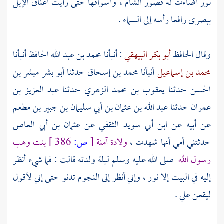
نور أضاءت له قصور
الشام ،
وأسواقها حتى رأيت أعناق الإبل
ببصرى
رافعا رأسه إلى السماء .
وقال الحافظ
أبو بكر البيهقي
: أنبأنا
محمد بن عبد الله
الحافظ أنبأنا
محمد بن إسماعيل
أنبأنا
محمد بن إسحاق
حدثنا
أبو بشر مبشر بن
الحسن
حدثنا
يعقوب بن محمد الزهري
حدثنا
عبد العزيز بن
عمران
حدثنا
عبد الله بن عثمان بن أبي سليمان بن جبير بن مطعم
عن أبيه عن
ابن أبي سويد الثقفي
عن
عثمان بن أبي العاص
حدثتني أمي أنها شهدت ،
ولادة
آمنة
[
ص:
386 ]
بنت وهب
رسول الله
صلى الله عليه وسلم ليلة ولدته قالت : فما شيء أنظر
إليه في البيت إلا نور ، وإني أنظر إلى النجوم تدنو حتى إني لأقول
ليقعن علي .