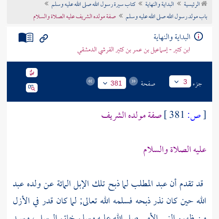
الرئيسية
البداية والنهاية
كتاب سيرة رسول الله صلى الله عليه وسلم
تراجم الأعلام
باب مولد رسول الله صلى الله عليه وسلم
صفة مولده الشريف عليه الصلاة والسلام
البداية والنهاية
ابن كثير - إسماعيل بن عمر بن كثير القرشي الدمشقي
جزء
صفحة
3
381
[
ص:
381 ]
صفة مولده الشريف
عليه الصلاة والسلام
قد تقدم أن
عبد المطلب
لما ذبح تلك الإبل المائة عن ولده
عبد
الله
حين كان نذر ذبحه فسلمه الله تعالى; لما كان قدر في الأزل
من ظهور النبي الأمي صلى الله عليه وسلم خاتم الرسل ، وسيد