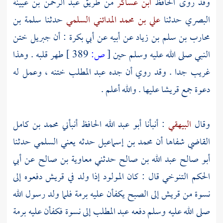
وقد روى الحافظ
ابن عساكر
من طريق
عبد الرحمن بن عيينة
البصري
حدثنا
علي بن محمد المدائني السلمي
حدثنا
سلمة بن
محارب بن سلم بن زياد
عن أبيه عن
أبي بكرة
: أن
جبريل
ختن
النبي صلى الله عليه وسلم حين
[
ص:
389 ]
طهر قلبه . وهذا
غريب جدا . وقد روي أن جده
عبد المطلب
ختنه ، وعمل له
دعوة جمع
قريشا
عليها . والله أعلم .
وقال
البيهقي
: أنبأنا
أبو عبد الله الحافظ
أنبأني
محمد بن كامل
القاضي
شفاها أن
محمد بن إسماعيل حدثه يعني السلمي
حدثنا
أبو صالح عبد الله بن صالح
حدثني
معاوية بن صالح
عن
أبي
الحكم التنوخي
قال : كان المولود إذا ولد في
قريش
دفعوه إلى
نسوة من
قريش
إلى الصبح يكفأن عليه برمة فلما ولد رسول الله
صلى الله عليه وسلم دفعه
عبد المطلب
إلى نسوة فكفأن عليه برمة