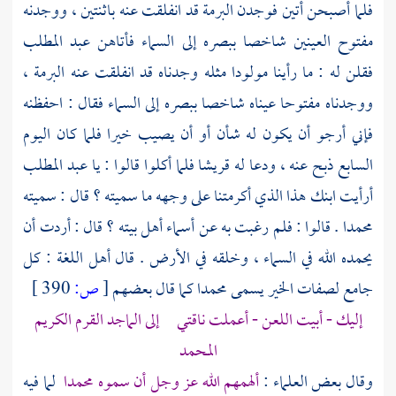
فلما أصبحن أتين فوجدن البرمة قد انفلقت عنه باثنتين ، ووجدنه
مفتوح العينين شاخصا ببصره إلى السماء فأتاهن
عبد المطلب
فقلن له : ما رأينا مولودا مثله وجدناه قد انفلقت عنه البرمة ،
ووجدناه مفتوحا عيناه شاخصا ببصره إلى السماء فقال : احفظنه
فإني أرجو أن يكون له شأن أو أن يصيب خيرا فلما كان اليوم
السابع ذبح عنه ، ودعا له
قريشا
فلما أكلوا قالوا : يا
عبد المطلب
أرأيت ابنك هذا الذي أكرمتنا على وجهه ما سميته ؟ قال : سميته
محمدا
. قالوا : فلم رغبت به عن أسماء أهل بيته ؟ قال : أردت أن
يحمده الله في السماء ، وخلقه في الأرض . قال أهل اللغة : كل
جامع لصفات الخير يسمى
محمدا
كما قال بعضهم
[
ص:
390 ]
إليك - أبيت اللعن - أعملت ناقتي إلى الماجد القرم الكريم
المحمد
وقال بعض العلماء :
ألهمهم الله عز وجل أن سموه
محمدا
لما فيه