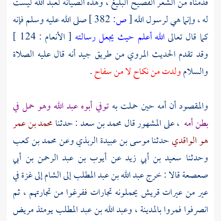
قدمناه من الشعر الفصيح البليغ ، وهذه الصيانة
لعبد الله
ليست
له ، وإنما هي لرسول الله
[
ص:
382 ]
صلى الله عليه وسلم فإنه
كما قال تعالى
الله أعلم حيث يجعل رسالته
[ الأنعام : 124 ]
وقد تقدم الحديث المروي من طريق جيد أنه قال عليه الصلاة
والسلام
ولدت من نكاح لا من سفاح
.
والمقصود أن أمه حين حملت به
توفي أبوه
عبد الله
وهو حمل في
بطن أمه
، على المشهور قال
محمد بن سعد
: حدثنا
محمد بن عمر
هو الواقدي
حدثنا
موسى بن عبيدة الربذي
وعن
محمد بن كعب
وحدثنا
سعيد بن أبي زيد
عن
أيوب بن عبد الرحمن بن أبي
صعصعة
قالا : خرج
عبد الله بن عبد المطلب
إلى
الشام
إلى
غزة
في
عير من عيرات
قريش
يحملونه تجارات ففرغوا من تجارتهم ، ثم
انصرفوا فمروا
بالمدينة ،
وعبد الله بن عبد المطلب
يومئذ مريض