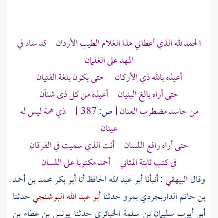
الحمد لله الذي أعطاني هذا الغلام الطيب الأردان قد ساد في
المهد على الغلمان
أعيذه بالله ذي الأركان حتى يكون بلغة الفتيان
حتى أراه بالغ البنيان أعيذه من كل ذي شنآن
من حاسد مضطرب العنان
[
ص:
387 ]
ذي همة ليس له
عينان
حتى أراه رافع اللسان أنت الذي سميت في الفرقان
في كتب ثابتة المثاني
أحمد
مكتوبا على اللسان
وقال
البيهقي
: أنبأنا
أبو عبد الله الحافظ
أنا
أبو بكر محمد بن أحمد
بن حاتم الداربجردي
بمرو
حدثنا
أبو عبد الله البوشنجي
حدثنا
أبو أيوب سليمان بن سلمة الخبائري
حدثنا
يونس بن عطاء بن