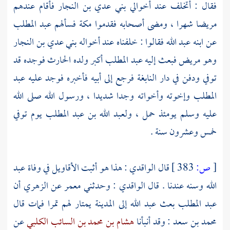
فقال : أتخلف عند أخوالي
بني عدي بن النجار
فأقام عندهم
مريضا شهرا ، ومضى أصحابه فقدموا
مكة
فسألهم
عبد المطلب
عن ابنه
عبد الله
فقالوا : خلفناه عند أخواله
بني عدي بن النجار
وهو مريض فبعث إليه
عبد المطلب
أكبر ولده
الحارث
فوجده قد
توفي ودفن في دار
النابغة
فرجع إلى أبيه فأخبره فوجد عليه
عبد
المطلب
وإخوته وأخواته وجدا شديدا ، ورسول الله صلى الله
عليه وسلم يومئذ حمل ،
ولعبد الله بن عبد المطلب
يوم توفي
خمس وعشرون سنة .
[
ص:
383 ]
قال
الواقدي
: هذا هو أثبت الأقاويل في وفاة
عبد
الله
وسنه عندنا . قال
الواقدي
: وحدثني
معمر
عن
الزهري
أن
عبد المطلب
بعث
عبد الله
إلى
المدينة
يمتار لهم تمرا فمات قال
محمد بن سعد
: وقد أنبأنا
هشام بن محمد بن السائب الكلبي
عن