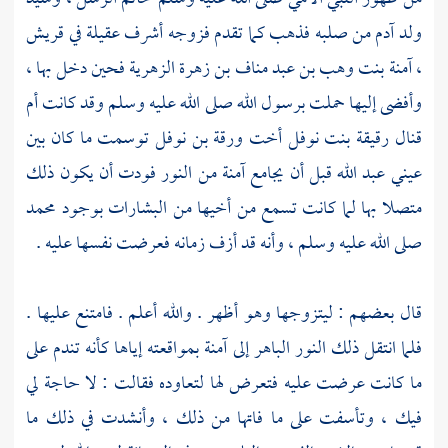
ولد آدم من صلبه فذهب كما تقدم فزوجه أشرف عقيلة في
قريش
،
آمنة بنت وهب بن عبد مناف بن زهرة الزهرية
فحين دخل بها ،
وأفضى إليها حملت برسول الله صلى الله عليه وسلم وقد كانت
أم
قنال رقيقة بنت نوفل أخت ورقة بن نوفل
توسمت ما كان بين
عيني
عبد الله
قبل أن يجامع
آمنة
من النور فودت أن يكون ذلك
متصلا بها لما كانت تسمع من أخيها من البشارات بوجود
محمد
صلى الله عليه وسلم ، وأنه قد أزف زمانه فعرضت نفسها عليه .
قال بعضهم : ليتزوجها وهو أظهر . والله أعلم . فامتنع عليها .
فلما انتقل ذلك النور الباهر إلى
آمنة
بمواقعته إياها كأنه تندم على
ما كانت عرضت عليه فتعرض لها لتعاوده فقالت : لا حاجة لي
فيك ، وتأسفت على ما فاتها من ذلك ، وأنشدت في ذلك ما