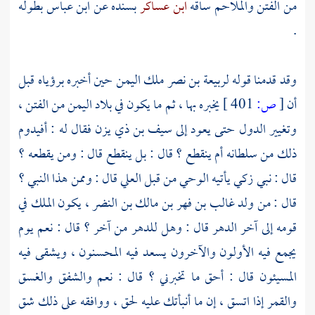
من الفتن والملاحم ساقه
ابن عساكر
بسنده عن ابن عباس بطوله
.
وقد قدمنا قوله
لربيعة بن نصر
ملك
اليمن
حين أخبره برؤياه قبل
أن
[
ص:
401 ]
يخبره بها ، ثم ما يكون في بلاد
اليمن
من الفتن ،
وتغيير الدول حتى يعود إلى
سيف بن ذي يزن
فقال له : أفيدوم
ذلك من سلطانه أم ينقطع ؟ قال : بل ينقطع قال : ومن يقطعه ؟
قال : نبي زكي يأتيه الوحي من قبل العلي قال : وممن هذا النبي ؟
قال : من ولد
غالب بن فهر بن مالك بن النضر ،
يكون الملك في
قومه إلى آخر الدهر قال : وهل للدهر من آخر ؟ قال : نعم يوم
يجمع فيه الأولون والآخرون يسعد فيه المحسنون ، ويشقى فيه
المسيئون قال : أحق ما تخبرني ؟ قال : نعم والشفق والغسق
والقمر إذا اتسق ، إن ما أنبأتك عليه لحق ، ووافقه على ذلك شق