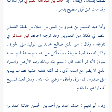
نصف إنسان ، ويقال : إن
خالد بن عبد الله القسري
من سلالته
وقد مات شق قبل
سطيح
بدهر .
وأما
عبد المسيح بن عمرو بن قيس بن حيان بن بقيلة الغساني
النصراني
فكان من المعمرين وقد ترجمه الحافظ
ابن عساكر
في
تاريخه ، وقال : هو الذي صالح
خالد بن الوليد
على
الحيرة
،
وذكر له معه قصة طويلة ، وأنه أكل من يده سم ساعة فلم يصبه
سوء; لأنه لما أخذه قال : بسم الله وبالله رب الأرض والسماء
الذي لا يضر مع اسمه أذى ، ثم أكله فعلته غشية فضرب بيديه
على صدره ، ثم عرق وأفاق - رضي الله عنه ، وذكر
لعبد المسيح
أشعارا غير ما تقدم .
وقال
أبو نعيم
: حدثنا
محمد بن أحمد بن الحسن
حدثنا
محمد بن