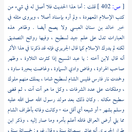
[
ص:
402 ]
قلت : أما هذا الحديث فلا أصل له في شيء من
كتب الإسلام المعهودة ، ولم أره بإسناد أصلا ، ويروى مثله في
خبر
خالد بن سنان العبسي
ولا يصح أيضا . وظاهر هذه
العبارات تدل على علم جيد
لسطيح ،
وفيها روائح التصديق
لكنه لم يدرك الإسلام كما قال
الجريري
فإنه قد ذكرنا في هذا الأثر
أنه قال لابن أخته : يا
عبد المسيح
إذا كثرت التلاوة ، وظهر
صاحب الهراوة ، وفاض وادي السماوة ، وغاضت بحيرة ساوة ،
وخمدت نار
فارس
فليس
الشام
لسطيح
شاما ، يملك منهم ملوك
، وملكات على عدد الشرفات ، وكل ما هو آت آت ، ثم قضى
سطيح
مكانه . وكان ذلك بعد مولد رسول الله صلى الله عليه
وسلم بشهر - أو شيعه أي أقل منه - وكانت وفاته بأطراف
الشام
مما يلي
أرض العراق
فالله أعلم بأمره وما صار إليه ، وذكر
ابن
طرار الجريري
أنه عاش سبعمائة سنة ، وقال غيره : خمسمائة سنة ،