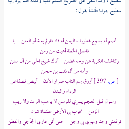
سطيح ،
وقد أشفى على الضريح فسلم عليه وكلمه فلم يرد إليه
سطيح
جوابا فأنشأ يقول :
أصم أم يسمع غطريف اليمن أم فاد فازلم به شأو العنن يا
فاصل الخطة أعيت من ومن
وكاشف الكربة عن وجه غضن أتاك شيخ الحي من آل سنن
وأمه من آل ذئب بن حجن
[
ص:
397 ]
أزرق بهم الناب صرار الأذن أبيض فضفاض
الرداء والبدن
رسول قيل العجم يسري للوسن لا يرهب الرعد ولا ريب
الزمن تجوب بي الأرض علنداة شزن
ترفعني وجنا وتهوي بي وجن حتى أتى عاري الجآجي والقطن