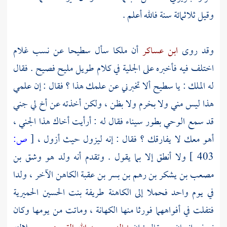
وقيل ثلاثمائة سنة فالله أعلم .
وقد روى
ابن عساكر
أن ملكا سأل
سطيحا
عن نسب غلام
اختلف فيه فأخبره على الجلية في كلام طويل مليح فصيح . فقال
له الملك : يا
سطيح
ألا تخبرني عن علمك هذا ؟ فقال : إن علمي
هذا ليس مني ولا بخرم ولا بظن ، ولكن أخذته عن أخ لي جني
قد سمع الوحي
بطور سيناء
فقال له : أرأيت أخاك هذا الجني ،
أهو معك لا يفارقك ؟ فقال : إنه ليزول حيث أزول ،
[
ص:
403 ]
ولا أنطق إلا بما يقول . وتقدم أنه ولد هو
وشق بن
مصعب بن يشكر بن رهم بن بسر بن عقبة الكاهن الآخر ،
ولدا
في يوم واحد فحملا إلى الكاهنة
طريفة بنت الحسين الحميرية
فتفلت في أفواههما فورثا منها الكهانة ، وماتت من يومها وكان