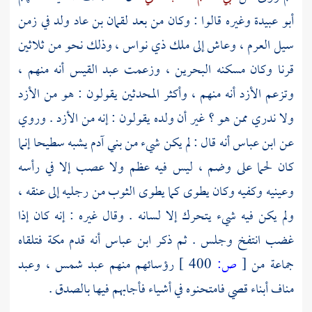
أبو عبيدة
وغيره قالوا : وكان من بعد
لقمان بن عاد
ولد في زمن
سيل العرم ، وعاش إلى ملك
ذي نواس ،
وذلك نحو من ثلاثين
قرنا وكان مسكنه
البحرين
، وزعمت
عبد القيس
أنه منهم ،
وتزعم
الأزد
أنه منهم ، وأكثر المحدثين يقولون : هو من
الأزد
ولا ندري ممن هو ؟ غير أن ولده يقولون : إنه من
الأزد
. وروي
عن
ابن عباس
أنه قال : لم يكن شيء من بني
آدم
يشبه
سطيحا
إنما
كان لحما على وضم ، ليس فيه عظم ولا عصب إلا في رأسه
وعينيه وكفيه وكان يطوى كما يطوى الثوب من رجليه إلى عنقه ،
ولم يكن فيه شيء يتحرك إلا لسانه . وقال غيره : إنه كان إذا
غضب انتفخ وجلس . ثم ذكر
ابن عباس
أنه قدم
مكة
فتلقاه
جماعة من
[
ص:
400 ]
رؤسائهم منهم
عبد شمس ،
وعبد
مناف
أبناء
قصي
فامتحنوه في أشياء فأجابهم فيها بالصدق .