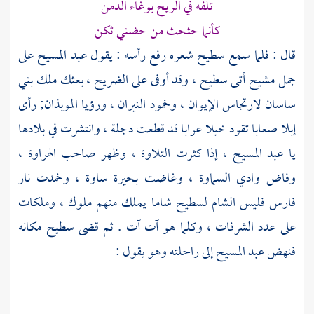
تلفه في الريح بوغاء الدمن
كأنما حثحث من حضني ثكن
قال : فلما سمع
سطيح
شعره رفع رأسه : يقول
عبد المسيح
على
جمل مشيح أتى
سطيح ،
وقد أوفى على الضريح ، بعثك ملك
بني
ساسان
لارتجاس الإيوان ، وخمود النيران ، ورؤيا
الموبذان;
رأى
إبلا صعابا تقود خيلا عرابا قد قطعت دجلة ، وانتشرت في بلادها
يا
عبد المسيح
، إذا كثرت التلاوة ، وظهر صاحب الهراوة ،
وفاض وادي السماوة ، وغاضت بحيرة ساوة ، وخمدت نار
فارس
فليس
الشام
لسطيح
شاما يملك منهم ملوك ، وملكات
على عدد الشرفات ، وكلما هو آت آت . ثم قضى
سطيح
مكانه
فنهض
عبد المسيح
إلى راحلته وهو يقول :