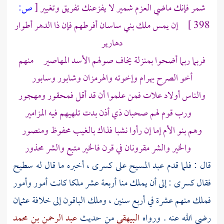
شمر فإنك ماضي العزم شمير لا يفزعنك تفريق وتغيير
[
ص:
398 ]
إن يمس ملك بني ساسان أفرطهم فإن ذا الدهر أطوار
دهارير
فربما ربما أضحوا بمنزلة يخاف صولهم الأسد المهاصير منهم
أخو الصرح بهرام وإخوته والهرمزان وشابور وسابور
والناس أولاد علات فمن علموا أن قد أقل فمحقور ومهجور
ورب قوم لهم صحبان ذي أذن بدت تلهيهم فيه المزامير
وهم بنو الأم إما إن رأوا نشبا فذاك بالغيب محفوظ ومنصور
والخير والشر مقرونان في قرن فالخير متبع والشر محذور
قال : فلما قدم
عبد المسيح
على
كسرى ،
أخبره ما قال له
سطيح
فقال
كسرى
: إلى أن يملك منا أربعة عشر ملكا كانت أمور وأمور
فملك منهم عشرة في أربع سنين ، وملك الباقون إلى خلافة
عثمان
رضي الله عنه . ورواه
البيهقي
من حديث
عبد الرحمن بن محمد