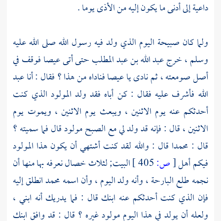
داعية إلى أدنى ما يكون إليه من الأذى يوما .
ولما كان صبيحة اليوم الذي ولد فيه رسول الله صلى الله عليه
وسلم ، خرج
عبد الله بن عبد المطلب
حتى أتى
عيصا
فوقف في
أصل صومعته ، ثم نادى يا
عيصا
فناداه من هذا ؟ فقال : أنا
عبد
الله
فأشرف عليه فقال : كن أباه فقد ولد المولود الذي كنت
أحدثكم عنه يوم الاثنين ، ويبعث يوم الاثنين ، ويموت يوم
الاثنين ، قال : فإنه قد ولد لي مع الصبح مولود قال فما سميته ؟
قال :
محمدا
قال : والله لقد كنت أشتهي أن يكون هذا المولود
فيكم أهل
[
ص:
405 ]
البيت; لثلاث خصال نعرفه بها منها أن
نجمه طلع البارحة ، وأنه ولد اليوم ، وأن اسمه
محمد
انطلق إليه
فإن الذي كنت أحدثكم عنه ابنك قال : فما يدريك أنه ابني ،
ولعله أن يولد في هذا اليوم مولود غيره ؟ قال : قد وافق ابنك