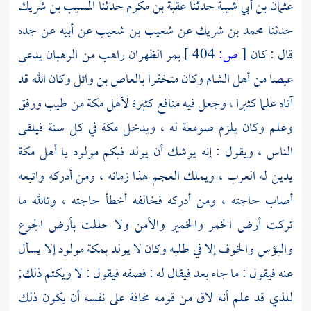
عثمان بن أبي شيبة
حدثنا
عقبة بن مكرم
حدثنا
المسيب بن شريك
حدثنا
محمد بن شريك
عن
شعيب بن شعيب
عن أبيه عن جده
قال : كان
[
ص:
404 ]
بمر الظهران
راهب من الرهبان يدعى
عيصا
من أهل
الشام
وكان متخفرا
بالعاص بن وائل
وكان الله قد
آتاه علما كثيرا ، وجعل فيه منافع كثيرة لأهل
مكة
من طيب ورفق
وعلم وكان يلزم صومعة له ، ويدخل
مكة
في كل سنة فيلقى
الناس ، ويقول : إنه يوشك أن يولد فيكم مولود يا أهل
مكة
يدين له العرب ، ويملك العجم هذا زمانه ، ومن أدركه واتبعه
أصاب حاجته ، ومن أدركه فخالفه أخطأ حاجته ، وتالله ما
تركت أرض الخمر والخمير والأمن ولا حللت بأرض الجوع
والبؤس والخوف إلا في طلبه وكان لا يولد
بمكة
مولود إلا يسأل
عنه فيقول : ما جاء بعد فيقال له : فصفه فيقول : لا ويكتم ذلك;
للذي قد علم أنه لاق من قومه مخافة على نفسه أن يكون ذلك