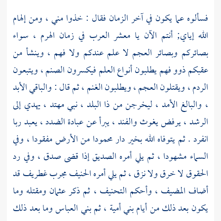
فسألوه عما يكون في آخر الزمان فقال : خذوا مني ، ومن إلهام
الله إياي; أنتم الآن يا معشر العرب في زمان الهرم ، سواء
بصائركم وبصائر العجم لا علم عندكم ولا فهم ، وينشأ من
عقبكم ذوو فهم يطلبون أنواع العلم فيكسرون الصنم ، ويتبعون
الردم ، ويقتلون العجم ، ويطلبون الغنم ، ثم قال : والباقي الأبد
، والبالغ الأمد ، ليخرجن من ذا البلد ، نبي مهتد ، يهدي إلى
الرشد ، يرفض يغوث والفند ، يبرأ عن عبادة الضدد ، يعبد ربا
انفرد . ثم يتوفاه الله بخير دار محمودا من الأرض مفقودا ، وفي
السماء مشهودا ، ثم يلي أمره الصديق إذا قضى صدق ، وفي رد
الحقوق لا خرق ولا نزق ، ثم يلي أمره الحنيف مجرب غطريف قد
أضاف المضيف ، وأحكم التحنيف ، ثم ذكر
عثمان
ومقتله وما
يكون بعد ذلك من أيام
بني أمية ،
ثم
بني العباس
وما بعد ذلك