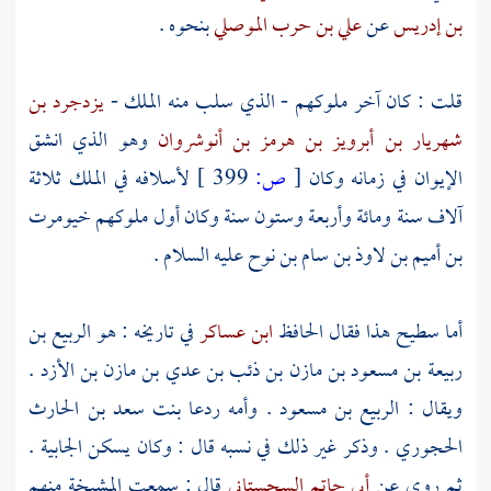
بن إدريس
عن
علي بن حرب الموصلي
بنحوه .
قلت : كان آخر ملوكهم - الذي سلب منه الملك -
يزدجرد بن
شهريار بن أبرويز بن هرمز بن أنوشروان
وهو الذي انشق
الإيوان في زمانه وكان
[
ص:
399 ]
لأسلافه في الملك ثلاثة
آلاف سنة ومائة وأربعة وستون سنة وكان أول ملوكهم
خيومرت
بن أميم بن لاوذ بن سام بن نوح عليه السلام .
أما
سطيح
هذا فقال الحافظ
ابن عساكر
في تاريخه : هو
الربيع بن
ربيعة بن مسعود بن مازن بن ذئب بن عدي بن مازن بن الأزد
.
ويقال :
الربيع بن مسعود .
وأمه
ردعا بنت سعد بن الحارث
الحجوري
. وذكر غير ذلك في نسبه قال : وكان يسكن
الجابية
.
ثم روى عن
أبي حاتم السجستاني
قال : سمعت المشيخة منهم