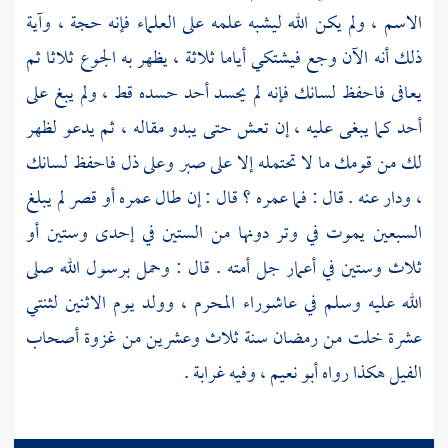
الاسم ، ولم يكن الله ليشبه علمه على العلماء فإنه حجة ، وآية
ذلك أنه الآن وجع فيشتكي أياما ثلاثة ، يظهر به الجوع ثلاثا ثم
يعافى فاحفظ لسانك فإنه لم يحسد أحد حسده قط ، ولم يبغ على
أحد كما يبغى عليه ، إن تعش حتى يبدو مقاله ، ثم يدعو لظهر
لك من قومك ما لا تحتمله إلا على صبر وعلى ذل فاحفظ لسانك
، ودار عنه . قال : فما عمره ؟ قال : إن طال عمره أو قصر لم يبلغ
السبعين يموت في وتر دونها من الستين في إحدى وستين أو
ثلاث وستين في أعمار جل أمته . قال : وحمل برسول الله صلى
الله عليه وسلم في عاشوراء المحرم ، وولد يوم الاثنين لثنتي
عشرة خلت من رمضان سنة ثلاث وعشرين من غزوة أصحاب
الفيل هكذا رواه
أبو نعيم ،
وفيه غرابة .