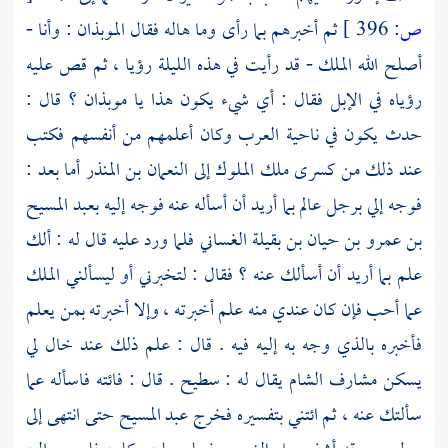
ص:
396 ]
ثم أخبرهم بما رأى وما هاله فقال
الموبذان
: وأنا -
أصلح الله الملك - قد رأيت في هذه الليلة رؤيا ، ثم قص عليه
رؤياه في الإبل فقال : أي شيء يكون هذا يا
موبذان ؟
قال :
حدث يكون في ناحية العرب وكان أعلمهم من أنفسهم فكتب
عند ذلك من
كسرى
ملك الملوك إلى
النعمان بن المنذر
أما بعد :
فوجه إلي برجل عالم بما أريد أن أسأله عنه فوجه إليه
بعبد المسيح
بن عمرو بن حيان بن بقيلة الغساني
فلما ورد عليه قال له : ألك
علم بما أريد أن أسألك عنه ؟ فقال : لتخبرني أو ليسألني الملك
عما أحب فإن كان عندي منه علم أخبرته ، وإلا أخبرته بمن يعلم
فأخبره بالذي وجه به إليه فيه . قال : علم ذلك عند خال لي
يسكن مشارف
الشام
يقال له :
سطيح
. قال : فائته فاسأله عما
سألتك عنه ، ثم ائتني بتفسيره فخرج
عبد المسيح
حتى انتهى إلى