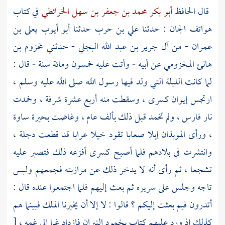
قال الحافظ
أبو بكر محمد بن جعفر بن سهل الخرائطي
في كتاب
هواتف الجان : حدثنا
علي بن حرب
حدثنا
أبو أيوب يعلى بن
عمران - من آل جرير بن عبد الله البجلي -
حدثني
مخزوم بن
هانئ المخزومي
عن أبيه - وأتت عليه خمسون ومائة سنة - قال :
لما كانت الليلة التي ولد فيها رسول الله صلى الله عليه وسلم ،
ارتجس إيوان
كسرى ،
وسقطت منه أربع عشرة شرفة ، وخمدت
نار
فارس ،
ولم تخمد قبل ذلك بألف عام ، وغاضت بحيرة ساوة
، ورأى الموبذان إبلا صعابا تقود خيلا عرابا قد قطعت
دجلة ،
وانتشرت في بلادهم فلما أصبح
كسرى
أفزعه ذلك فتصبر عليه
تشجعا ، ثم رأى أنه لا يدخر ذلك عن مرازبته فجمعهم ولبس
تاجه وجلس على سريره ثم بعث إليهم فلما اجتمعوا عنده قال :
أتدرون فيم بعثت إليكم ؟ قالوا : لا إلا أن يخبرنا الملك فبينما هم
كذلك إذ ورد عليهم كتاب بخمود النيران فازداد غما إلى غمه ،
[