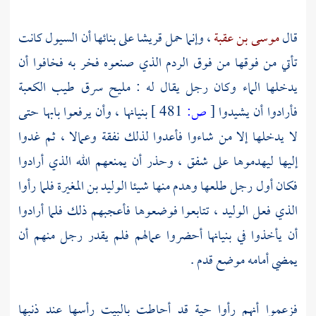
قال
موسى بن عقبة
، وإنما حمل
قريشا
على بنائها أن السيول كانت
تأتي من فوقها من فوق الردم الذي صنعوه فخر به فخافوا أن
يدخلها الماء وكان رجل يقال له :
مليح
سرق طيب
الكعبة
فأرادوا أن يشيدوا
[
ص:
481 ]
بنيانها ، وأن يرفعوا بابها حتى
لا يدخلها إلا من شاءوا فأعدوا لذلك نفقة وعمالا ، ثم غدوا
إليها ليهدموها على شفق ، وحذر أن يمنعهم الله الذي أرادوا
فكان أول رجل طلعها وهدم منها شيئا
الوليد بن المغيرة
فلما رأوا
الذي فعل
الوليد ،
تتابعوا فوضعوها فأعجبهم ذلك فلما أرادوا
أن يأخذوا في بنيانها أحضروا عمالهم فلم يقدر رجل منهم أن
يمضي أمامه موضع قدم .
فزعموا أنهم رأوا حية قد أحاطت
بالبيت
رأسها عند ذنبها