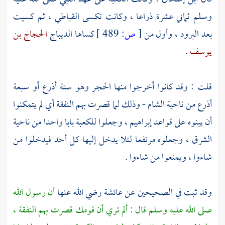
وسلم ثماني عشرة ذراعا ، وكانت تكسى القباطي ، ثم كسيت
بعد البرود ، وأول من
[
ص:
489 ]
كساها الديباج
الحجاج بن
يوسف
.
قلت : وقد كانوا أخرجوا منها الحجر وهو ستة أذرع أو سبعة
أذرع من ناحية
الشام
- وذلك لما قصرت بهم النفقة أي لم يتمكنوا
أن يبنوه على قواعد
إبراهيم ،
وجعلوا
للكعبة
بابا واحدا من ناحية
الشرق ، وجعلوه مرتفعا لئلا يدخل إليها كل أحد فيدخلوا من
شاءوا ، ويمنعوا من شاءوا .
وقد ثبت في الصحيحين عن
عائشة
رضي الله عنها
أن رسول الله
صلى الله عليه وسلم قال : ألم تري أن قومك قصرت بهم النفقة ،