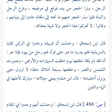
الرجل ، ونزا الحجر من يده فوقع في موضعه ، وفزع الرجل
والبناة فلما ستر الحجر عنهم ما تحته إلى مكانه عادوا إلى بنيانهم ،
وقالوا : لا تحركوا هذا الحجر ولا شيئا بحذائه .
قال
ابن إسحاق
: وحدثت أن
قريشا
وجدوا في الركن كتابا
بالسريانية فلم يدروا ما هو حتى قرأه لهم رجل من يهود فإذا هو :
أنا الله ذو بكة خلقتها يوم خلقت السماوات والأرض ، وصورت
الشمس والقمر ، وحففتها بسبعة أملاك حنفاء لا تزول حتى
يزول أخشباها - قال
ابن هشام
يعني جبلاها - مبارك لأهلها في
الماء واللبن .
[
ص:
486 ]
قال
ابن إسحاق
: وحدثت أنهم وجدوا في المقام