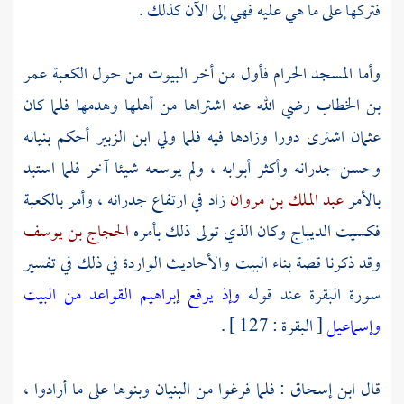
فتركها على ما هي عليه فهي إلى الآن كذلك .
وأما
المسجد الحرام
فأول من أخر البيوت من حول
الكعبة
عمر
بن الخطاب
رضي الله عنه اشتراها من أهلها وهدمها فلما كان
عثمان
اشترى دورا وزادها فيه فلما ولي
ابن الزبير
أحكم بنيانه
وحسن جدرانه وأكثر أبوابه ، ولم يوسعه شيئا آخر فلما استبد
بالأمر
عبد الملك بن مروان
زاد في ارتفاع جدرانه ، وأمر
بالكعبة
فكسيت الديباج وكان الذي تولى ذلك بأمره
الحجاج بن يوسف
وقد ذكرنا قصة بناء
البيت
والأحاديث الواردة في ذلك في تفسير
سورة البقرة عند قوله
وإذ يرفع إبراهيم القواعد من البيت
وإسماعيل
[ البقرة : 127 ] .
قال
ابن إسحاق
: فلما فرغوا من البنيان وبنوها على ما أرادوا ،