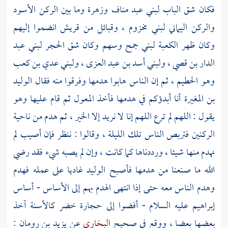
فكان شق الباب
لبني عبد مناف
وزهرة
وما بين الركن الأسود
والركن اليماني
لبني مخزوم ،
وقبائل من
قريش
انضموا إليهم
وكان ظهر
الكعبة
لبني جمح
وسهم وكان شق الحجر
لبني عبد
الدار بن قصي ،
ولبني أسد بن عبد العزى ،
ولبني عدي بن كعب
وهو الحطيم ، ثم إن الناس هابوا هدمها وفرقوا منه فقال
الوليد
بن المغيرة
أنا أبدؤكم في هدمها فأخذ المعول ثم قام عليها وهو
يقول : اللهم لم ترع اللهم إنا لا نريد إلا الخير ، ثم هدم من ناحية
الركنين فتربص الناس تلك الليلة ، وقالوا : ننظر فإن أصيب لم
نهدم منها شيئا ، ورددناها كما كانت ، وإن لم يصبه شيء فقد رضي
الله ما صنعنا من هدمها فأصبح
الوليد
غاديا على عمله فهدم
وهدم الناس معه حتى إذا انتهى الهدم بهم إلى الأساس - أساس
إبراهيم
عليه السلام - أفضوا إلى حجارة خضر كالأسنة آخذ
بعضها بعضا ، ووقع في صحيح
البخاري
عن
يزيد بن رومان
: