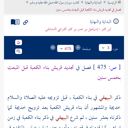
الرئيسية
البداية والنهاية
كتاب سيرة رسول الله صلى الله عليه وسلم
تراجم الأعلام
فصل في تجديد قريش بناء الكعبة قبل المبعث بخمس سنين
البداية والنهاية
ابن كثير - إسماعيل بن عمر بن كثير القرشي الدمشقي
جزء
صفحة
3
475
[
ص:
475 ]
فصل في
تجديد
قريش
بناء
الكعبة
قبل المبعث
بخمس سنين
ذكر
البيهقي
في بناء
الكعبة ،
قبل تزويجه عليه الصلاة والسلام
خديجة
والمشهور أن بناء
قريش
الكعبة
بعد تزويج
خديجة
كما
ذكرناه بعشر سنين ، ثم شرع
البيهقي
في ذكر بناء
الكعبة
في زمن
إبراهيم
كما قدمناه في قصته ، وأورد حديث
ابن عباس
المتقدم في