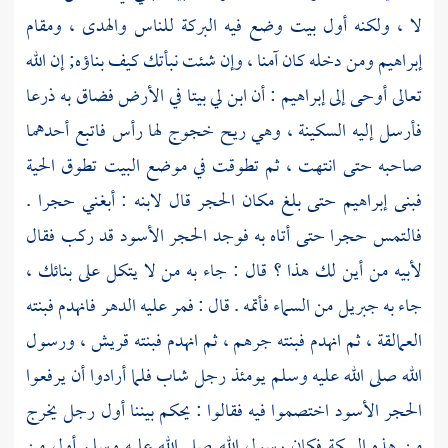
لا ، ولكنه أول بيت وضع فيه البركة للناس والهدى ،
ومقام
إبراهيم
ومن دخله كان آمنا ، وإن شئت نبأتك كيف بناؤه; إن الله
تعالى أوحى إلى
إبراهيم
: أن ابن لي بيتا في الأرض فضاق به ذرعا
فأرسل إليه السكينة ، وهي ريح خجوج لها رأس فاتبع أحدهما
صاحبه حتى انتهت ، ثم تطوقت في موضع
البيت
تطوق الحية
فبنى
إبراهيم
حتى بلغ مكان الحجر قال لابنه : أبغني حجرا .
فالتمس حجرا حتى أتاه به فوجد الحجر الأسود قد ركب فقال
لأبيه من أين لك هذا ؟ قال : جاء به من لا يتكل على بنائك ،
جاء به
جبريل
من السماء فأتمه . قال : فمر عليه الدهر فانهدم فبنته
العمالقة ، ثم انهدم فبنته
جرهم ،
ثم انهدم فبنته
قريش ،
ورسول
الله صلى الله عليه وسلم يومئذ رجل شاب فلما أرادوا أن يرفعوا
الحجر الأسود اختصموا فيه فقالوا : يحكم بيننا أول رجل يخرج
من هذه السكة فكان رسول الله صلى الله عليه وسلم أول من