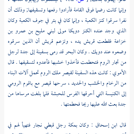
وإنما كانت رضما فوق القامة فأرادوا رفعها وتسقيفها; وذلك أن
نفرا سرقوا كنز
الكعبة ،
وإنما كان في بئر في جوف
الكعبة
وكان
الذي وجد عنده الكنز
دويكا مولى لبني مليح بن عمرو بن
خزاعة
فقطعت
قريش
يده ، وتزعم
قريش
أن الذين سرقوه
وضعوه عند
دويك
. وكان البحر قد رمى بسفينة إلى
جدة
لرجل
من تجار
الروم
فتحطمت فأخذوا خشبها فأعدوه لتسقيفها . قال
الأموي
: كانت هذه السفينة
لقيصر
ملك
الروم
تحمل آلات البناء
من الرخام والخشب والحديد ، سرحها
قيصر
مع
باقوم الرومي
إلى الكنيسة التي أحرقها الفرس
للحبشة
فلما بلغت مرساها من
جدة
بعث الله عليها ريحا فحطمتها .
قال
ابن إسحاق
: وكان
بمكة
رجل قبطي نجار فتهيأ لهم في