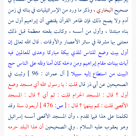
صحيح
البخاري ،
وذكر ما ورد من الإسرائيليات في بنائه في زمن
آدم
ولا يصح ذلك فإن ظاهر القرآن يقتضي أن
إبراهيم
أول من
بناه مبتدئا ، وأول من أسسه ، وكانت بقعته معظمة قبل ذلك
معتنى بها مشرفة في سائر الأعصار والأوقات . قال الله تعالى
إن
أول بيت وضع للناس للذي ببكة مباركا وهدى للعالمين فيه
آيات بينات مقام إبراهيم ومن دخله كان آمنا ولله على الناس حج
البيت من استطاع إليه سبيلا
[ آل عمران : 96 ] وثبت في
الصحيحين عن
أبي ذر
قال
قلت : يا رسول الله أي مسجد وضع
أول ؟ قال :
المسجد الحرام
قلت : ثم أي ؟ قال :
المسجد
الأقصى
قلت : كم بينهما ؟ قال :
[
ص:
476 ]
أربعون سنة
وقد
تكلمنا على هذا فيما تقدم ، وأن
المسجد الأقصى
أسسه
إسرائيل
وهو
يعقوب
عليه السلام . وفي الصحيحين
أن هذا البلد حرمه