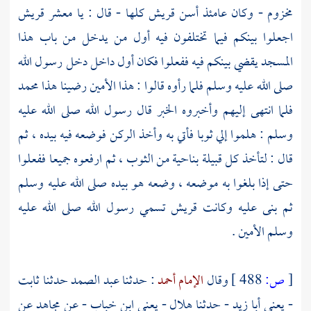
مخزوم
- وكان عامئذ أسن
قريش
كلها - قال : يا معشر
قريش
اجعلوا بينكم فيما تختلفون فيه أول من يدخل من باب هذا
المسجد يقضي بينكم فيه ففعلوا فكان أول داخل دخل رسول الله
صلى الله عليه وسلم فلما رأوه قالوا : هذا الأمين رضينا هذا
محمد
فلما انتهى إليهم وأخبروه الخبر قال رسول الله صلى الله عليه
وسلم : هلموا إلي ثوبا فأتي به وأخذ الركن فوضعه فيه بيده ، ثم
قال : لتأخذ كل قبيلة بناحية من الثوب ، ثم ارفعوه جميعا ففعلوا
حتى إذا بلغوا به موضعه ، وضعه هو بيده صلى الله عليه وسلم
ثم بنى عليه وكانت
قريش
تسمي رسول الله صلى الله عليه
وسلم الأمين .
[
ص:
488 ]
وقال
الإمام أحمد
: حدثنا
عبد الصمد
حدثنا
ثابت
- يعني أبا زيد
- حدثنا
هلال - يعني ابن خباب
- عن
مجاهد
عن