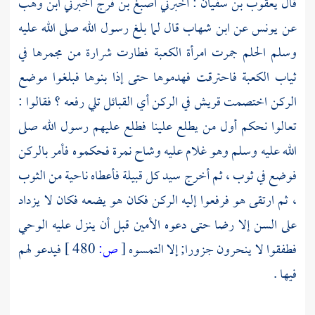
قال
يعقوب بن سفيان
: أخبرني
أصبغ بن فرج
أخبرني
ابن وهب
عن
يونس
عن
ابن شهاب
قال لما بلغ رسول الله صلى الله عليه
وسلم الحلم جمرت امرأة
الكعبة
فطارت شرارة من مجمرها في
ثياب
الكعبة
فاحترقت فهدموها حتى إذا بنوها فبلغوا موضع
الركن اختصمت
قريش
في الركن أي القبائل تلي رفعه ؟ فقالوا :
تعالوا نحكم أول من يطلع علينا فطلع عليهم رسول الله صلى
الله عليه وسلم وهو غلام عليه وشاح نمرة فحكموه فأمر بالركن
فوضع في ثوب ، ثم أخرج سيد كل قبيلة فأعطاه ناحية من الثوب
، ثم ارتقى هو فرفعوا إليه الركن فكان هو يضعه فكان لا يزداد
على السن إلا رضا حتى دعوه الأمين قبل أن ينزل عليه الوحي
فطفقوا لا ينحرون جزورا; إلا التمسوه
[
ص:
480 ]
فيدعو لهم
فيها .