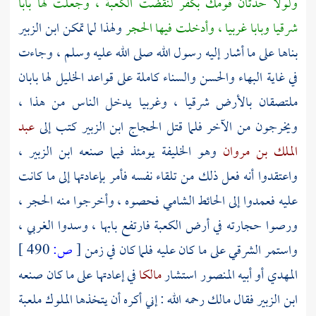
ولولا حدثان قومك بكفر لنقضت
الكعبة ،
وجعلت لها بابا
شرقيا وبابا غربيا ، وأدخلت فيها الحجر
ولهذا لما تمكن
ابن الزبير
بناها على ما أشار إليه رسول الله صلى الله عليه وسلم ، وجاءت
في غاية البهاء والحسن والسناء كاملة على قواعد
الخليل
لها بابان
ملتصقان بالأرض شرقيا ، وغربيا يدخل الناس من هذا ،
ويخرجون من الآخر فلما قتل
الحجاج ابن الزبير
كتب إلى
عبد
الملك بن مروان
وهو الخليفة يومئذ فيما صنعه
ابن الزبير ،
واعتقدوا أنه فعل ذلك من تلقاء نفسه فأمر بإعادتها إلى ما كانت
عليه فعمدوا إلى الحائط الشامي فحصوه ، وأخرجوا منه الحجر ،
ورصوا حجارته في أرض
الكعبة
فارتفع بابها ، وسدوا الغربي ،
واستمر الشرقي على ما كان عليه فلما كان في زمن
[
ص:
490 ]
المهدي
أو أبيه
المنصور
استشار
مالكا
في إعادتها على ما كان صنعه
ابن الزبير
فقال
مالك
رحمه الله : إني أكره أن يتخذها الملوك ملعبة