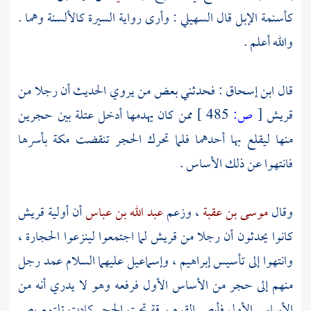
كأسنمة الإبل قال
السهيلي
: وأرى رواية السيرة كالألسنة وهما .
والله أعلم .
قال
ابن إسحاق
: فحدثني بعض من يروي الحديث أن رجلا من
قريش
[
ص:
485 ]
ممن كان يهدمها أدخل عتلة بين حجرين
منها ليقلع بها أحدهما فلما تحرك الحجر تنقضت
مكة
بأسرها
فانتهوا عن ذلك الأساس .
وقال
موسى بن عقبة
، وزعم
عبد الله بن عباس
أن أولية
قريش
كانوا يحدثون أن رجلا من
قريش
لما اجتمعوا لينزعوا الحجارة ،
وانتهوا إلى تأسيس
إبراهيم ،
وإسماعيل
عليهما السلام عمد رجل
منهم إلى حجر من الأساس الأول فرفعه وهو لا يدري أنه من
الأساس الأول فأبصر القوم برقة تحت الحجر كادت تلتمع بصر