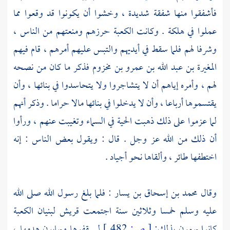
فأشفقوا منها شفقة شديدة ، وخشوا أن يكونوا قد وقعوا مما
عملوا في هلكة . وكانت
الكعبة
حرزهم ومنعتهم من الناس ،
وشرفا لهم فلما سقط في أيديهم والتبس عليهم أمرهم ، قام فيهم
المغيرة بن عبد الله بن عمرو بن مخزوم
فذكر ما كان من نصحه
لهم ، وأمره إياهم أن لا يتشاجروا ولا يتحاسدوا في بنائها ، وأن
يقتسموها أرباعا ، وأن لا يدخلوا في بنائها مالا حراما . وذكر أنهم
لما عزموا على ذلك ذهبت الحية في السماء وتغيبت عنهم ، ورأوا
أن ذلك من الله عز وجل . قال : ويقول بعض الناس : إنه
اختطفها طائر ، وألقاها نحو أجياد .
وقال
محمد بن إسحاق بن يسار
: فلما بلغ رسول الله صلى الله
عليه وسلم خمسا وثلاثين سنة اجتمعت
قريش
لبنيان
الكعبة
كانوا يهمون بذلك;
[
ص:
482 ]
ليسقفوها ويهابون هدمها ،