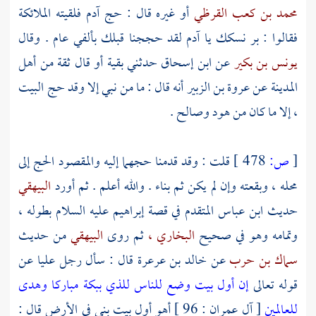
محمد بن كعب القرظي
أو غيره قال : حج
آدم
فلقيته الملائكة
فقالوا : بر نسكك يا
آدم
لقد حججنا قبلك بألفي عام . وقال
يونس بن بكير
عن
ابن إسحاق
حدثني
بقية
أو قال ثقة من
أهل
المدينة
عن
عروة بن الزبير
أنه قال : ما من نبي إلا وقد حج
البيت
،
إلا ما كان من
هود
وصالح
.
[
ص:
478 ]
قلت : وقد قدمنا حجهما إليه والمقصود الحج إلى
محله ، وبقعته وإن لم يكن ثم بناء . والله أعلم . ثم أورد
البيهقي
حديث
ابن عباس
المتقدم في قصة
إبراهيم
عليه السلام بطوله ،
وتمامه وهو في صحيح
البخاري ،
ثم روى
البيهقي
من حديث
سماك بن حرب
عن
خالد بن عرعرة
قال : سأل رجل
عليا
عن
قوله تعالى
إن أول بيت وضع للناس للذي ببكة مباركا وهدى
للعالمين
[ آل عمران : 96 ] أهو أول بيت بني في الأرض قال :