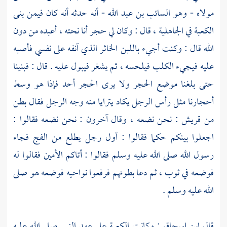
مولاه - وهو
السائب بن عبد الله
- أنه حدثه أنه كان فيمن بنى
الكعبة
في الجاهلية ، قال : وكان لي حجر أنا نحته ، أعبده من دون
الله قال : وكنت أجيء باللبن الخاثر الذي آنفه على نفسي فأصبه
عليه فيجيء الكلب فيلحسه ، ثم يشغر فيبول عليه . قال : فبنينا
حتى بلغنا موضع الحجر ولا يرى الحجر أحد فإذا هو وسط
أحجارنا مثل رأس الرجل يكاد يترايا منه وجه الرجل فقال بطن
من
قريش
: نحن نضعه ، وقال آخرون : نحن نضعه فقالوا :
اجعلوا بينكم حكما فقالوا : أول رجل يطلع من الفج فجاء
رسول الله صلى الله عليه وسلم فقالوا : أتاكم الأمين فقالوا له
فوضعه في ثوب ، ثم دعا بطونهم فرفعوا نواحيه فوضعه هو صلى
الله عليه وسلم .
قال
ابن إسحاق
: وكانت
الكعبة
على عهد النبي صلى الله عليه