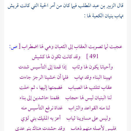
قال
الزبير بن عبد المطلب
فيما كان من أمر الحية التي كانت
قريش
تهاب بنيان
الكعبة
لها :
عجبت لما تصوبت العقاب إلى الثعبان وهي لها اضطراب
[
ص:
491 ]
وقد كانت تكون لها كشيش
وأحيانا يكون لها وثاب إذا قمنا إلى التأسيس شدت
تهيبنا البناء وقد نهاب فلما أن خشينا الرجز جاءت
عقاب تتلئب لها انصباب فضمتها إليها ، ثم خلت
لنا البنيان ليس لها حجاب فقمنا حاشدين إلى بناء
لنا منه القواعد والتراب غداة نرفع التأسيس منه
وليس على مساوينا ثياب أعز به المليك
بني لؤي
فليس لأصله منهم ذهاب وقد حشدت هناك
بنو عدي