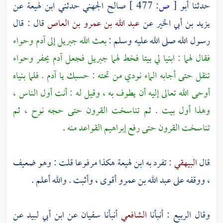
حدثنا
أبو
[
ص:
477 ]
صالح الجهني
حدثني
ابن لهيعة
عن
يزيد بن أبي الخير
عن
عبد الله بن عمرو بن العاص
قال : قال
رسول الله صلى الله عليه وسلم :
بعث الله
جبريل
إلى
آدم
وحواء
فقال لهما : ابنيا لي بيتا فخط لهما
جبريل
فجعل
آدم
يحفر
وحواء
تنقل حتى أجابه الماء نودي من تحته : حسبك يا
آدم
. فلما بنياه
أوحى الله تعالى إليه أن يطوف به ، وقيل له : أنت أول الناس ،
وهذا أول
بيت
. ثم تناسخت القرون حتى حجه
نوح ،
ثم
تناسخت القرون حتى رفع
إبراهيم
القواعد منه
.
قال
البيهقي
: تفرد به
ابن لهيعة
هكذا مرفوعا قلت : وهو ضعيف
، ووقفه على
عبد الله بن عمرو
أقوى ، وأثبت . والله أعلم .
وقال
الربيع
: أنبأنا
الشافعي
أنبأنا
سفيان
عن
ابن أبي لبيد
عن