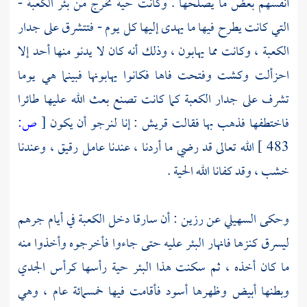
أنفسهم بعض ما يصلحها . وكانت حية تخرج من بئر
الكعبة
-
التي كانت يطرح فيها ما يهدى إليها كل يوم - فتتشرق على جدار
الكعبة ،
وكانت مما يهابون ، وذلك أنه كان لا يدنو منها أحد إلا
احزألت وكشت وفتحت فاها فكانوا يهابونها فبينما هي يوما
تشرف على جدار
الكعبة
كما كانت تصنع بعث الله عليها طائرا
فاختطفها فذهب بها فقالت
قريش
: إنا لنرجو أن يكون
[
ص:
483 ]
الله تعالى قد رضي ما أردنا ، عندنا عامل رقيق ، وعندنا
خشب ، وقد كفانا الله الحية .
وحكى
السهيلي
عن
رزين
: أن سارقا دخل
الكعبة
في أيام
جرهم
ليسرق كنزها فانهار البئر عليه حتى جاءوا فأخرجوه وأخذوا منه
ما كان أخذه ، ثم سكنت هذا البئر حية رأسها كرأس الجدي
وبطنها أبيض وظهرها أسود فأقامت فيها خمسمائة عام ، وهي