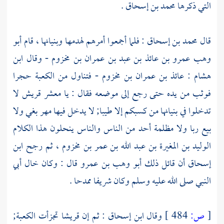
التي ذكرها
محمد بن إسحاق
.
قال
محمد بن إسحاق
: فلما أجمعوا أمرهم لهدمها وبنيانها ، قام
أبو
وهب عمرو بن عائذ بن عبد بن عمران بن مخزوم
- وقال
ابن
هشام
:
عائذ بن عمران بن مخزوم
- فتناول من
الكعبة
حجرا
فوثب من يده حتى رجع إلى موضعه فقال : يا معشر
قريش
لا
تدخلوا في بنيانها من كسبكم إلا طيبا; لا يدخل فيها مهر بغي ولا
بيع ربا ولا مظلمة أحد من الناس والناس ينحلون هذا الكلام
الوليد بن المغيرة
بن عبد الله بن عمر بن مخزوم ،
ثم رجح
ابن
إسحاق
أن قائل ذلك
أبو وهب بن عمرو
قال : وكان خال أبي
النبي صلى الله عليه وسلم وكان شريفا ممدحا .
[
ص:
484 ]
وقال
ابن إسحاق
: ثم إن
قريشا
تجزأت
الكعبة;