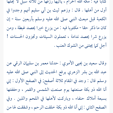
كتابا فيه :
مكة
الله الحرام ، يأتيها رزقها من ثلاثة سبل لا يحلها
أول من أهلها . قال : وزعم
ليث بن أبي سليم
أنهم وجدوا في
الكعبة
قبل مبعث النبي صلى الله عليه وسلم بأربعين سنة - إن
كان ما ذكر حقا - مكتوبا فيه : من يزرع خيرا يحصد غبطة ، ومن
يزرع شرا يحصد ندامة ، تعملون السيئات وتجزون الحسنات !
أجل كما يجتنى من الشوك العنب .
وقال
سعيد بن يحيى الأموي
: حدثنا
معمر بن سليمان الرقي
عن
عبد الله بن بشر الزهري
يرفع الحديث إلى النبي صلى الله عليه
وسلم قال : وجد في المقام ثلاثة أصفح; في الصفح الأول : إني
أنا الله ذو بكة صنعتها يوم صنعت الشمس والقمر ، وحففتها
بسبعة أملاك حنفاء ، وباركت لأهلها في اللحم واللبن . وفي
الصفح الثاني : إني أنا الله ذو بكة خلقت الرحم ، وشققت لها من