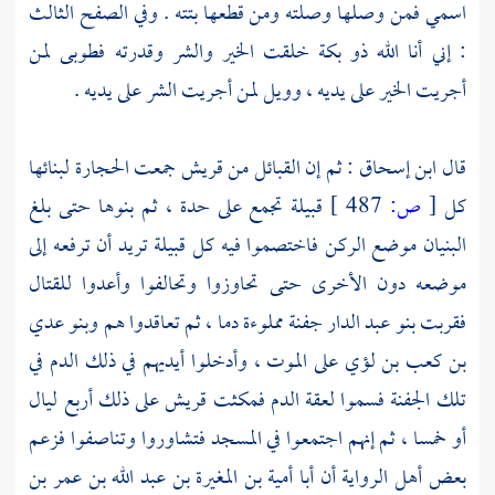
اسمي فمن وصلها وصلته ومن قطعها بتته . وفي الصفح الثالث
: إني أنا الله ذو بكة خلقت الخير والشر وقدرته فطوبى لمن
أجريت الخير على يديه ، وويل لمن أجريت الشر على يديه .
قال
ابن إسحاق
: ثم إن القبائل من
قريش
جمعت الحجارة لبنائها
كل
[
ص:
487 ]
قبيلة تجمع على حدة ، ثم بنوها حتى بلغ
البنيان موضع الركن فاختصموا فيه كل قبيلة تريد أن ترفعه إلى
موضعه دون الأخرى حتى تحاوزوا وتحالفوا وأعدوا للقتال
فقربت
بنو عبد الدار
جفنة مملوءة دما ، ثم تعاقدوا هم
وبنو عدي
بن كعب بن لؤي
على الموت ، وأدخلوا أيديهم في ذلك الدم في
تلك الجفنة فسموا لعقة الدم فمكثت
قريش
على ذلك أربع ليال
أو خمسا ، ثم إنهم اجتمعوا في المسجد فتشاوروا وتناصفوا فزعم
بعض أهل الرواية أن
أبا أمية بن المغيرة بن عبد الله بن عمر بن