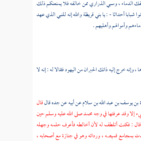
سفك الدماء ، وسبي الذراري ممن خالفه فلا يمنعنكم ذلك
وا شبابا أحداثا - : يا
بني قريظة
والله إنه للنبي الذي عهد
 دماءهم وأموالهم وأهليهم .
ا ، وإنه خرج إليه ذانك الحبران من
اليهود
فقالا له : إنه لا
ة بن يوسف بن عبد الله بن سلام
عن أبيه عن جده قال
قال
 إلا وقد عرفتها في وجه
محمد
صلى الله عليه وسلم حين
ا قال : فكنت أتلطف له لأن أخالطه فأعرف حلمه وجهله
أخذت بمجامع قميصه ، وردائه وهو في جنازة مع أصحابه ،