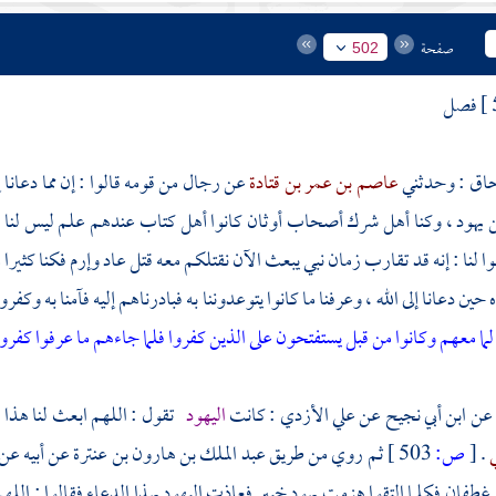
صفحة
502
فصل
حاق
: وحدثني
عاصم بن عمر بن قتادة
عن رجال من قومه قالوا : إن مما دعانا إل
هود ، وكنا أهل شرك أصحاب أوثان كانوا أهل كتاب عندهم علم ليس لنا ، وك
ا لنا : إنه قد تقارب زمان نبي يبعث الآن نقتلكم معه قتل
عاد
وإرم
فكنا كثيرا
حين دعانا إلى الله ، وعرفنا ما كانوا يتوعدوننا به فبادرناهم إليه فآمنا به وكفر
ما معهم وكانوا من قبل يستفتحون على الذين كفروا فلما جاءهم ما عرفوا كفروا ب
عن
ابن أبي نجيح
عن
علي الأزدي
: كانت
اليهود
تقول : اللهم ابعث لنا هذا 
ي
.
[
ص:
503 ]
ثم روي من طريق
عبد الملك بن هارون بن عنترة
عن أبيه ع
غطفان
فكلما التقوا هزمت يهود
خيبر
فعاذت
اليهود
بهذا الدعاء فقالوا : الل