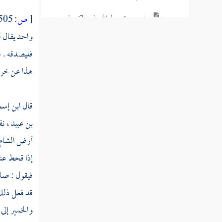
[
ص:
505 ]
باب هجرة رسول الله بنفسه الكريمة من
مكة إلى المدينة ومعه أبو بكر الصديق
واحد يقال ل
فليصدقه . ف
فصل في دخوله عليه السلام المدينة وأين
استقر منزله بها
هذا عن خروج
فيما نالت المدينة من شرف بعد الهجرة النبوية
قال
ابن إس
ذكر ما وقع في السنة الأولى من الهجرة النبوية
بن عبيد ،
نف
من الحوادث والوقائع العظيمة
أرض
الشام
السنة الثانية من الهجرة
إذا قحط عنا 
فيقول : صاع
سنة ثلاث من الهجرة
قد فعل ذلك 
سنة أربع من الهجرة النبوية
والخمير إلى
سنة خمس من الهجرة النبوية