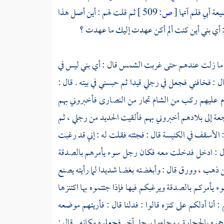
ة أبي فلم آتها
[
ص:
509 ]
ثم قلت لهم : أين أصل هذا
: أي بني أين كنت ألم أكن عهدت إليك ما عهدت ؟
له ما زلت عندهم حتى غربت الشمس قال : أي بني ليس في
ال : فخافني فجعل في رجلي قيدا ثم حبسني في بيته . قال :
دم عليهم ركب من
الشام
تجار من
النصارى
فأخبروني بهم
رجعة إلى بلادهم أخبروني بهم فألقيت الحديد من رجلي ، ثم
: الأسقف في الكنيسة قال : فجئته فقلت له : إني قد رغبت
ال : ادخل فدخلت معه فكان رجل سوء يأمرهم بالصدقة
 من ذهب ، وورق قال : وأبغضته بغضا شديدا لما رأيته يصنع
 يأمركم بالصدقة ويرغبكم فيها فإذا جئتموه بها اكتنزها
: أنا أدلكم على كنزه قالوا : فدلنا قال : فأريتهم موضعه
رجموه بالحجارة ، وجاءوا برجل آخر فجعلوه مكانه . قال :