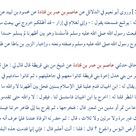
وروى
أبو نعيم
في الدلائل عن
عاصم بن عمر بن قتادة
عن
محمود بن لبيد
عن
ه :
يوشع
فسمعته يقول : - وإني لغلام في إزار - قد أظلكم خروج نبي يبعث 
بعث رسول الله صلى الله عليه وسلم فأسلمنا وهو بين أظهرنا لم يسلم حسدا 
 رسول الله صلى الله عليه وسلم وصفته ونعته ، وإخبار
الزبير بن باطا
عن ظهو
حاق
حدثني
عاصم بن عمر بن قتادة
عن شيخ من
بني قريظة
قال قال لي : هل
ر من
بني هدل
إخوة
بني قريظة
كانوا معهم في جاهليتهم ، ثم كانوا سادتهم في 
يقال له :
ابن الهيبان
قدم علينا قبل الإسلام بسنين فحل بين أظهرنا لا والله ما
المطر قلنا له : اخرج يا
ابن الهيبان
فاستسق لنا . فيقول : لا والله حتى تقدم
ا من تمر أو مدين من شعير قال : فنخرجها ، ثم يخرج بنا إلى ظاهر حرتنا فيس
غير مرة ولا مرتين ولا ثلاث ، قال : ثم حضرته الوفاة عندنا فلما عرف أنه 
 أرض البؤس والجوع ؟ قال : قلنا : أنت أعلم قال : فإني إنما قدمت هذه الب