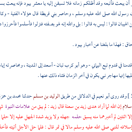
ن يبعث فأتبعه وقد أظلكم زمانه فلا تسبقن إليه يا معشر يهود فإنه يبعث ب
ث رسول الله صلى الله عليه وسلم ، وحاصر
بني قريظة
قال هؤلاء الفتية - وكان
ن الهيبان
قالوا : ليس به قالوا : بلى والله إنه لهو بصفته فنزلوا فأسلموا فأحرزوا
حاق
: فهذا ما بلغنا عن أخبار يهود .
دمنا في قدوم
تبع اليماني - وهو أبو كرب تبان - أسعد
إلى
المدينة
، ومحاصرته إياه
ا إنها مهاجر نبي يكون في آخر الزمان فثناه ذلك عنها .
وقد روى
أبو نعيم
في الدلائل من طريق
الوليد بن مسلم
حدثنا
محمد بن حمز
 سلام
إن الله لما أراد هدى
زيد بن سعنة
قال
زيد
: لم يبق من
علامات النبوة
شيء
ا اثنتين لم أخبرهما منه يسبق
حلمه
جهله ولا يزيد شدة الجهل عليه إلا حلم
لافه للنبي صلى الله عليه وسلم مالا في تمر قال : فلما حل الأجل أتيته ف