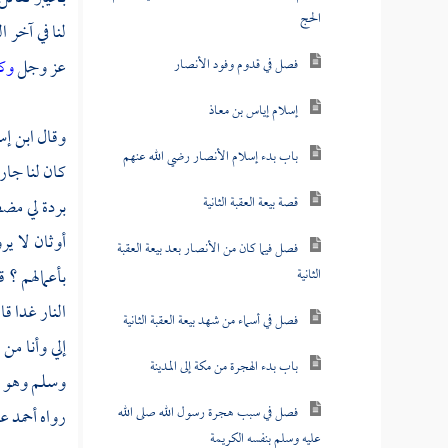
الحج
لنا في آخر ا
عز وجل
وكا
فصل في قدوم وفود الأنصار
إسلام إياس بن معاذ
وقال
ابن إ
باب بدء إسلام الأنصار رضي الله عنهم
كان لنا جار
قصة بيعة العقبة الثانية
بردة لي مضط
أوثان لا ير
فصل فيما كان من الأنصار بعد بيعة العقبة
بأعمالهم ؟ 
الثانية
النار غدا قا
فصل في أسماء من شهد بيعة العقبة الثانية
إلي وأنا من
باب بدء الهجرة من مكة إلى المدينة
وسلم وهو حي
فصل في سبب هجرة رسول الله صلى الله
رواه
أحمد
ع
عليه وسلم بنفسه الكريمة