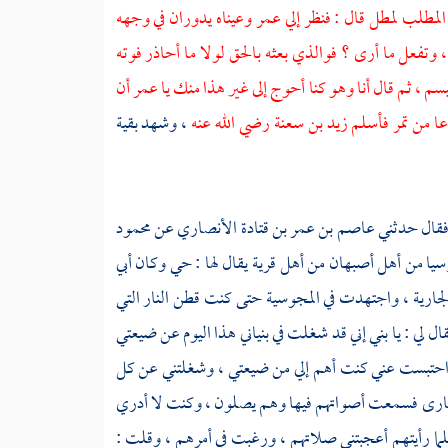
 المطلب
لمطل قال : فنظر إلي
عمر
وعيناه يدوران في وجهه
، وتفعل ما أرى ؟ فوالذي بعثه بالحق لولا ما أحاذر فوته
م ، ثم قال أنا وهو كنا أحوج إلى غير هذا منك يا
عمر
أن
ا من تمر فأسلم
زيد بن سعنة
رضي الله عنه
، وشهد بقية
قال حدثني
عاصم بن عمر بن قتادة الأنصاري
عن
محمود
رسيا من
أهل
أصبهان
من أهل قرية يقال لها :
حي
وكان
أبي
الجارية ، واجتهدت في المجوسية حتى كنت قطن النار التي
ل لي : يا بني إني قد شغلت في بنياني هذا اليوم عن ضيعتي
 إن احتبست عني كنت أهم إلي من ضيعتي ، وشغلتني عن كل
ارى
فسمعت أصواتهم فيها وهم يصلون ، وكنت لا أدري
لما رأيتهم أعجبتني صلاتهم ، ورغبت في أمرهم ، وقلت :