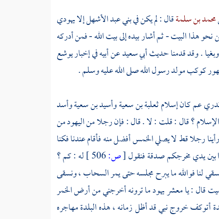
محمد بن سلمة
قال : لم يكن في
بني عبد الأشهل
إلا يهودي
من نحو هذا
البيت
- ثم أشار بيده إلى
بيت الله
- فمن أدركه
وبغيا . وقد قدمنا حديث
أبي سعيد
عن أبيه في إخبار
يوشع
ر كوكب مولد رسول الله صلى الله عليه وسلم .
 تدري عم كان إسلام
ثعلبة بن سعية
وأسيد بن سعية
وأسد
الإسلام ؟ قال : قلت : لا . قال : فإن رجلا من
اليهود
من
 رأينا رجلا قط لا يصلي الخمس أفضل منه فأقام عندنا فكنا
وا بين يدي مخرجكم صدقة فنقول
[
ص:
506 ]
له : كم ؟
تسقي لنا فوالله ما يبرح مجلسه حتى يمر السحاب ، ونسقى
ميت قال : يا معشر يهود ما ترونه أخرجني من أرض الخمر
لدة أتوكف خروج نبي قد أظل زمانه ، هذه البلدة مهاجره