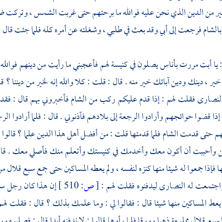
ير من الدين الذي نحن عليه فوالله ما برحتهم حتى غربت الشمس ، وتركت ضيع
بالشام
فرجعت إلى أبي وقد بعث في طلبي ، وشغلته عن أمره كله فلما جئت قال 
 يا أبت مررت بأناس يصلون في كنيسة لهم فأعجبني ما رأيت من دينهم فوال
ير ، دينك ودين آبائك خير منه . قال : قلت : كلا والله إنه لخير من ديننا ؟ ق
لنصارى
فقلت لهم : إذا قدم عليكم ركب من
الشام
فأخبروني بهم قال : فق
إذا قضوا حوائجهم وأرادوا الرجعة إلى بلادهم فآذنوني . قال : فلما أرادوا ال
م حتى قدمت
الشام
فلما قدمتها قلت : من أفضل أهل هذا الدين علما ؟ قالوا 
ين وأحببت أن أكون معك وأخدمك في كنيستك وأتعلم منك فأصلي معك . ق
ا فإذا جمعوا له شيئا منها كنزه لنفسه ، ولم يعطه المساكين حتى جمع سبع قلال
اجتمعت له
النصارى
ليدفنوه فقلت لهم :
[
ص:
510 ]
إن هذا كان رجل سوء
 يعط المساكين منها شيئا قال : فقالوا لي : وما علمك بذلك ؟ قال : فقلت لهم 
بع قلال مملوءة ذهبا وورقا فلما رأوها قالوا : لا ندفنه أبدا قال : فصلبوه و