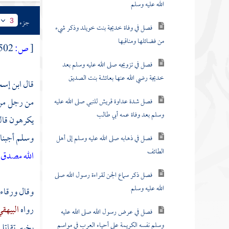
الله عليه وسلم
جزء
3
فصل في وفاة خديجة بنت خويلد وذكر شيء
من فضائلها ومناقبها
[
ص:
502 ]
فصل في تزويجه صلى الله عليه وسلم بعد
خديجة رضي الله عنها بعائشة بنت الصديق
قال
ابن إس
من رجل من ي
فصل شدة عداوة قريش للنبي صلى الله عليه
وسلم بعد وفاة عمه أبي طالب
يكرهون قالو
وسلم أجبناه 
فصل في ذهابه صلى الله عليه وسلم إلى أهل
الطائف
الله مصدق ل
فصل ذكر سماع الجن لقراءة رسول الله صلى
الله عليه وسلم
وقال
ورقاء
رواه
البيهق
فصل في عرض رسول الله صلى الله عليه
وسلم نفسه الكريمة على أحياء العرب في مواسم
بخيبر
تقاتل