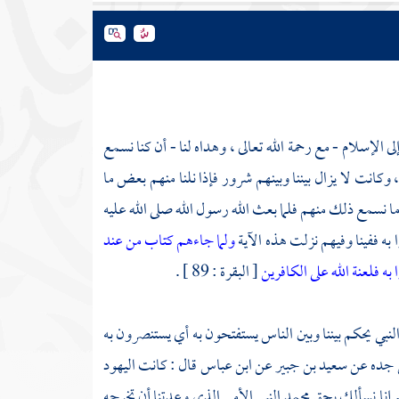
ى الإسلام - مع رحمة الله تعالى ، وهداه لنا - أن كنا نسمع
انت لا يزال بيننا وبينهم شرور فإذا نلنا منهم بعض ما
 ما نسمع ذلك منهم فلما بعث الله رسول الله صلى الله عليه
وا به ففينا وفيهم نزلت هذه الآية
ولما جاءهم كتاب من عند
ه فلعنة الله على الكافرين
[ البقرة : 89 ] .
النبي يحكم بيننا وبين الناس يستفتحون به أي يستنصرون به
ن جده عن
سعيد بن جبير
عن
ابن عباس
قال : كانت
اليهود
هم إنا نسألك بحق
محمد
النبي الأمي الذي وعدتنا أن تخرجه