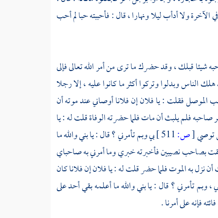
الآخرة ولا أدأب ليلا ونهارا ، قال : فأحببته حبا لم أحب
به شيئا قبلك ، وقد حضرك ما ترى من أمر الله تعالى فإلى
 هلك الناس وبدلوا وتركوا أكثر ما كانوا عليه ، إلا رجلا
احب
الموصل
فقلت : يا فلان إن فلانا أوصاني عند موته أن
 صاحبه فلم يلبث أن مات فلما حضرته الوفاة قلت له : يا
من توصي
[
ص:
511 ]
بي وبم تأمرني ؟ قال : يا بني والله ما
 لحقت بصاحب نصيبين فأخبرته خبري وما أمرني به صاحباي
 نزل به الموت فلما حضر قلت له : يا فلان إن فلانا كان
 وبم تأمرني ؟ قال : يا بني والله ما أعلمه بقي أحد على
ئته فإنه على أمرنا .