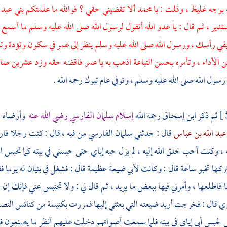
 بوجه غليظ ، وقلت : يا
محمد
ألا تقضيني حقي ؟ فوالله ما علمتكم
بني عبد
تدير ، ثم قال : يا عدو الله أتقول لرسول الله صلى الله عليه وسلم ما أسمع 
 رأسك ، ورسول الله صلى الله عليه وسلم ينظر إلى
عمر
في سكون وتؤدة وتبس
 الأداء ، وتأمره بحسن التباعة اذهب به يا
عمر
فاقضه حقه وزد عشرين صاع
رسول الله صلى الله عليه وسلم ، وتوفي عام
تبوك
رحمه الله .
ثم ذكر
ابن إسحاق
رحمه الله
إسلام
سلمان الفارسي
رضي الله عنه
وأرضاه ف
عبد الله بن عباس
قال : حدثني
سلمان الفارسي
من فيه ، قال : كنت رجلا فا
ه ، وكنت أحب خلق الله إليه ، لم يزل حبه إياي حتى حبسني في بيته كما تحبس 
تركها تخبو ساعة قال : وكانت لأبي ضيعة عظيمة قال : فشغل في بنيان له يوما فقا
 فاطلعها ، وأمرني فيها ببعض ما يريد ، ثم قال لي : ولا تحتبس عني فإنك
ي قال : فخرجت أريد ضيعته التي بعثني إليها فمررت بكنيسة من كنائس
النص
س لحبس أبي إياي في بيته فلما سمعت أصواتهم دخلت عليهم أنظر ما يصنعون ف