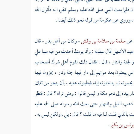
ن
فلما بعث النبي صلى الله عليه وسلم كفروا به فأنزل الله
، وروي عن
عكرمة
من قوله نحو ذلك أيضا .
عن
سلمة بن سلامة بن وقش
- وكان من
أهل
بدر
- قال
عبد الأشهل
قال
سلمة
: وأنا يومئذ أحدث من فيه سنا علي
والجنة والنار ، قال : فقال ذلك لقوم أهل شرك أصحاب
اس يبعثون بعد موتهم إلى دار فيها جنة ونار ، يجزون فيها
يحمونه ثم يدخلونه إياه فيطينونه عليه ، بأن ينجو من تلك
ار بيده إلى نحو
مكة
واليمن
قالوا : ومتى تراه ؟ قال : فنظر
ا ذهب الليل والنهار حتى بعث الله رسوله صلى الله عليه
ت بالذي قلت لنا فيه ما قلت ؟ قال : بلى ، ولكن ليس به .
ونس بن بكير
.