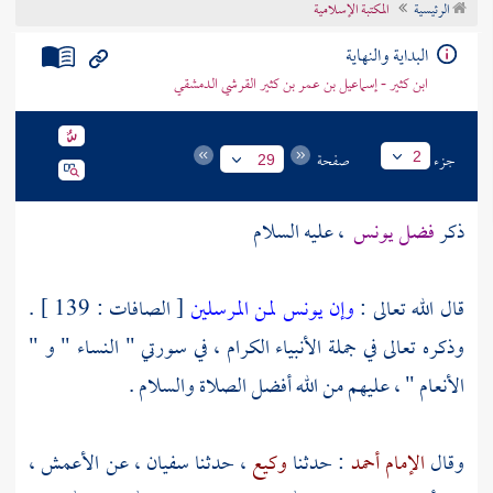
الرئيسية
المكتبة الإسلامية
تراجم الأعلام
البداية والنهاية
ابن كثير - إسماعيل بن عمر بن كثير القرشي الدمشقي
جزء
صفحة
2
29
ذكر
فضل
يونس
، عليه السلام
قال الله تعالى :
وإن يونس لمن المرسلين
[ الصافات : 139 ] .
وذكره تعالى في جملة الأنبياء الكرام ، في سورتي " النساء " و "
الأنعام " ، عليهم من الله أفضل الصلاة والسلام .
وقال
الإمام أحمد
: حدثنا
وكيع
، حدثنا
سفيان
، عن
الأعمش
،