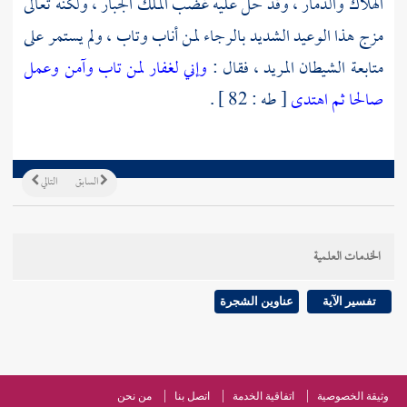
الهلاك والدمار ، وقد حل عليه غضب الملك الجبار ، ولكنه تعالى
مزج هذا الوعيد الشديد بالرجاء لمن أناب وتاب ، ولم يستمر على
متابعة الشيطان المريد ، فقال :
وإني لغفار لمن تاب وآمن وعمل
صالحا ثم اهتدى
[ طه : 82 ] .
السابق
التالي
الخدمات العلمية
تفسير الآية
عناوين الشجرة
وثيقة الخصوصية
اتفاقية الخدمة
اتصل بنا
من نحن