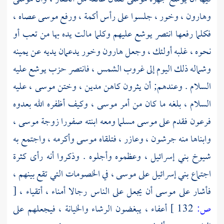
وهارون
،
وخور
، جلسوا على رأس أكمة ، ورفع
موسى
عصاه ،
فكلما رفعها انتصر
يوشع
عليهم وكلما مالت يده بها من تعب أو
نحوه ، غلبه أولئك ، وجعل
هارون
وخور
يدعمان يديه عن يمينه
وشماله ذلك اليوم إلى غروب الشمس ، فانتصر حزب
يوشع
عليه
السلام . وعندهم; أن
يثرون
كاهن
مدين
، وختن
موسى
، عليه
السلام ، بلغه ما كان من أمر
موسى ،
وكيف أظفره الله بعدوه
فرعون
فقدم على
موسى
مسلما ومعه ابنته
صفورا
زوجة
موسى ،
وابناها منه
جرشون
،
وعازر ،
فتلقاه
موسى
وأكرمه ، واجتمع به
شيوخ
بني إسرائيل
، وعظموه وأجلوه . وذكروا أنه رأى كثرة
اجتماع
بني إسرائيل
على
موسى ،
في الخصومات التي تقع بينهم ،
فأشار على
موسى
أن يجعل على الناس رجالا أمناء ، أتقياء ،
[
ص:
132 ]
أعفاء ، يبغضون الرشاء والخيانة ، فيجعلهم على