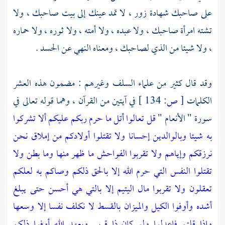
على صاحبك شهادة زور ، لا تمد عينك إلى بيت صاحبك ، ولا
تشته امرأة صاحبك ، ولا عبده ، ولا أمته ، ولا ثوره ، ولا حماره
، ولا شيئا من الذي لصاحبك ، ومعناه النهي عن الحسد .
وقد قال كثير من علماء السلف وغيرهم : مضمون هذه العشر
الكلمات
[
ص:
134 ]
في آيتين من القرآن ، وهما قوله تعالى في
سورة " الأنعام "
قل تعالوا أتل ما حرم ربكم عليكم ألا تشركوا
به شيئا وبالوالدين إحسانا ولا تقتلوا أولادكم من إملاق نحن
نرزقكم وإياهم ولا تقربوا الفواحش ما ظهر منها وما بطن ولا
تقتلوا النفس التي حرم الله إلا بالحق ذلكم وصاكم به لعلكم
تعقلون
ولا تقربوا مال اليتيم إلا بالتي هي أحسن حتى يبلغ
أشده وأوفوا الكيل والميزان بالقسط لا نكلف نفسا إلا وسعها
وإذا قلتم فاعدلوا ولو كان ذا قربى وبعهد الله أوفوا ذلكم