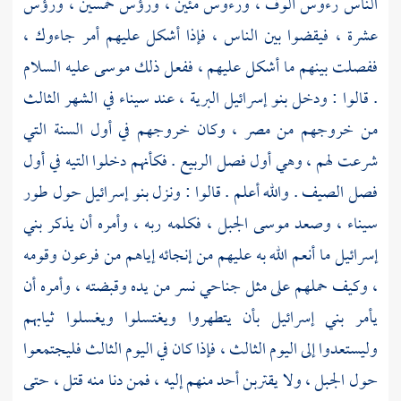
الناس رءوس ألوف ، ورءوس مئين ، ورؤس خمسين ، ورؤس
عشرة ، فيقضوا بين الناس ، فإذا أشكل عليهم أمر جاءوك ،
ففصلت بينهم ما أشكل عليهم ، ففعل ذلك
موسى
عليه السلام
. قالوا : ودخل
بنو إسرائيل
البرية ، عند
سيناء
في الشهر الثالث
من خروجهم من
مصر ،
وكان خروجهم في أول السنة التي
شرعت لهم ، وهي أول فصل الربيع . فكأنهم دخلوا التيه في أول
فصل الصيف . والله أعلم . قالوا : ونزل
بنو إسرائيل
حول
طور
سيناء ،
وصعد
موسى
الجبل ، فكلمه ربه ، وأمره أن يذكر
بني
إسرائيل
ما أنعم الله به عليهم من إنجائه إياهم من
فرعون
وقومه
، وكيف حملهم على مثل جناحي نسر من يده وقبضته ، وأمره أن
يأمر
بني إسرائيل
بأن يتطهروا ويغتسلوا ويغسلوا ثيابهم
وليستعدوا إلى اليوم الثالث ، فإذا كان في اليوم الثالث فليجتمعوا
حول الجبل ، ولا يقتربن أحد منهم إليه ، فمن دنا منه قتل ، حتى