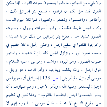
ولا شيء من البهائم ، ما داموا يسمعون صوت القرن ، فإذا سكن
القرن فقد حل لكم أن ترتقوه ، فسمع
بنو إسرائيل
ذلك ،
وأطاعوا ، واغتسلوا ، وتنظفوا ، وتطيبوا ، فلما كان اليوم الثالث
ركب الجبل غمامة عظيمة ، وفيها أصوات وبروق ، وصوت
الصور شديد جدا ، ففزع
بنو إسرائيل
من ذلك فزعا شديدا ،
وخرجوا فقاموا في سفح الجبل ، وغشي الجبل دخان عظيم في
وسطه عمود نور ، وتزلزل الجبل كله زلزلة شديدة ، واستمر
صوت الصور ، وهو البوق ، واشتد ،
وموسى
، عليه السلام ،
فوق الجبل ، والله يكلمه ويناجيه ، وأمر الرب ، عز وجل ،
موسى
أن ينزل ، فيأمر
بني
[
ص:
133 ]
إسرائيل
أن يقتربوا من
الجبل; ليسمعوا وصية الله ، ويأمر الأحبار ، وهم علماؤهم ، أن
يدنوا فيصعدوا الجبل; ليتقدموا بالقرب - وهذا نص في كتابهم
على وقوع النسخ لا محالة - فقال
موسى
: يا رب إنهم لا