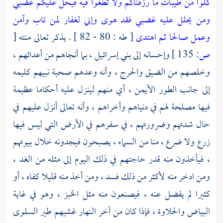
كلوا من طيبات ما رزقناكم ولا تطغوا فيه فيحل عليكم غضبي
ومن يحلل عليه غضبي فقد هوى
وإني لغفار لمن تاب وآمن
وعمل صالحا ثم اهتدى
[ طه : 80 - 82 ] . يذكر تعالى منته
[
ص:
135 ]
وإحسانه إلى
بني إسرائيل ،
بما أنجاهم من أعدائهم ،
وخلصهم من الضيق والحرج ، وأنه وعدهم صحبة نبيهم كليمه
إلى جانب
الطور
الأيمن ، أي منهم لينزل عليه أحكاما عظيمة
فيها مصلحة لهم في دنياهم وأخراهم ، وأنه تعالى أنزل عليهم في
حال شدتهم وضرورتهم ، في سفرهم في الأرض التي ليس فيها
زرع ولا ضرع ، منا من السماء ، يصبحون فيجدونه خلال بيوتهم
، فيأخذون منه قدر حاجتهم في ذلك اليوم إلى مثله من الغد ،
ومن ادخر منه لأكثر من ذلك فسد ، ومن أخذ منه قليلا كفاه ، أو
كثيرا لم يفضل عنه ، فيصنعون منه مثل الخبز ، وهو في غاية
البياض والحلاوة ، فإذا كان من آخر النهار غشيهم طير السلوى