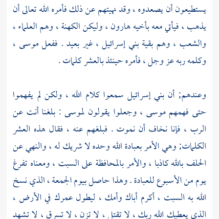
يستطيعون أن يصعدوه ، وقد نهيتهم عن ذلك فأمره الله تعالى أن
يذهب ، فيأتي معه بأخيه
هارون
، وليكن الكهنة ، وهم العلماء ،
والشعب ، وهم بقية
بني إسرائيل ،
غير بعيد . ففعل
موسى
،
وكلمه ربه عز وجل ، فأمره حينئذ بالعشر كلمات .
وعندهم; أن
بني إسرائيل
سمعوا كلام الله ، ولكن لم يفهموا
حتى فهمهم
موسى ،
وجعلوا يقولون
لموسى
: بلغنا أنت عن
الرب ، فإنا نخاف أن نموت . فبلغهم عنه ، فقال هذه العشر
الكلمات; وهي الأمر بعبادة الله وحده لا شريك له ، والنهي عن
الحلف بالله كاذبا ، والأمر بالمحافظة على السبت ، ومعناه تفرغ
يوم من الأسبوع للعبادة . وهذا حاصل بيوم الجمعة ، الذي نسخ
الله به السبت ، أكرم أباك وأمك ، ليطول عمرك في الأرض ،
الذي يعطيك الله ربك ، لا تقتل ، لا تزن ، لا تسرق ، لا تشهد