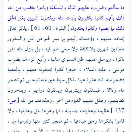
ما سألتم وضربت عليهم الذلة والمسكنة وباءوا بغضب من الله
ذلك بأنهم كانوا يكفرون بآيات الله ويقتلون النبيين بغير الحق
ذلك بما عصوا وكانوا يعتدون
[ البقرة : 60 ، 61 ] . يذكر تعالى
إنعامه عليهم ، وإحسانه إليهم بما يسر لهم من المن والسلوى
طعامين شهيين بلا كلفة ولا سعي لهم فيه ، بل ينزل الله المن
باكرا ، ويرسل عليهم طير السلوى عشيا ، وأنبع الماء لهم بضرب
موسى
، عليه السلام ، حجرا كانوا يحملونه معهم ، بالعصا
فتفجر منه اثنتا عشرة عينا ، لكل سبط عين منه تنبجس ثم تنفجر
ماء زلالا ، فيستقون ويشربون ويسقون دوابهم ، ويدخرون
كفايتهم . وظلل عليهم الغمام من الحر . وهذه نعم من الله
[
ص:
137 ]
عظيمة وعطيات جسيمة ، فما رعوها حق رعايتها ، ولا
قاموا بشكرها وحق عبادتها ، ثم ضجر كثير منها وتبرموا بها ،
وسألوا أن يستبدلوا منها ببدلها ، مما تنبت الأرض من بقلها ،