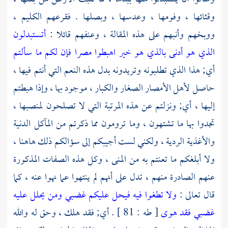
وقثائها ، وفومها ، وعدسها ، وبصلها . فقرعهم الكليم ،
ووبخهم وأنبهم على هذه المقالة ، وعنفهم قائلا :
أتستبدلون
الذي هو أدنى بالذي هو خير اهبطوا مصرا فإن لكم ما سألتم
أي; هذا الذي تطلبونه وتريدونه بدل هذه النعم التي أنتم فيها ،
حاصل لأهل الأمصار الصغار والكبار ، موجود بها ، وإذا هبطتم
إليها ، أي; ونزلتم عن هذه المرتبة التي لا تصلحون لمنصبها ،
تجدوا بها ما تشتهون ، وما ترومون مما ذكرتم من المآكل الدنية
والأغذية الردية ، ولكني لست أجيبكم إلى سؤالكم ذلك هاهنا ،
ولا أبلغكم ما تعنتم به من المنى ، وكل هذه الصفات المذكورة
عنهم الصادرة منهم ، تدل على أنهم لم ينتهوا عما نهوا عنه ، كما
قال تعالى :
ولا تطغوا فيه فيحل عليكم غضبي ومن يحلل عليه
غضبي فقد هوى
[ طه : 81 ] . أي; فقد هلك ، وحق له والله