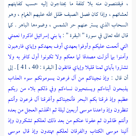
، فيقتنصون منه بلا كلفة ما يحتاجون إليه حسب كفايتهم
لعشائهم ، وإذا كان فصل الصيف ظلل الله عليهم الغمام ، وهو
السحاب الذي يستر عنهم حر الشمس ، وضوءها الباهر . كما
قال الله تعالى في سورة " البقرة " :
يا بني إسرائيل اذكروا نعمتي
التي أنعمت عليكم وأوفوا بعهدي أوف بعهدكم وإياي فارهبون
وآمنوا بما أنزلت مصدقا لما معكم ولا تكونوا أول كافر به ولا
تشتروا بآياتي ثمنا قليلا وإياي فاتقون
[ البقرة : 40 ، 41 ] . إلى
أن قال :
وإذ نجيناكم من آل فرعون يسومونكم سوء العذاب
يذبحون أبناءكم ويستحيون نساءكم وفي ذلكم بلاء من ربكم
عظيم
وإذ فرقنا بكم البحر فأنجيناكم وأغرقنا آل فرعون وأنتم
تنظرون
وإذ واعدنا موسى أربعين ليلة ثم اتخذتم العجل من بعده
وأنتم ظالمون
ثم عفونا عنكم من بعد ذلك لعلكم تشكرون
وإذ
آتينا موسى الكتاب والفرقان لعلكم تهتدون
وإذ قال موسى