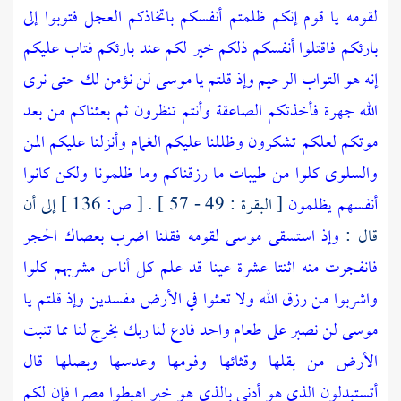
لقومه يا قوم إنكم ظلمتم أنفسكم باتخاذكم العجل فتوبوا إلى
بارئكم فاقتلوا أنفسكم ذلكم خير لكم عند بارئكم فتاب عليكم
إنه هو التواب الرحيم
وإذ قلتم يا موسى لن نؤمن لك حتى نرى
الله جهرة فأخذتكم الصاعقة وأنتم تنظرون
ثم بعثناكم من بعد
موتكم لعلكم تشكرون
وظللنا عليكم الغمام وأنزلنا عليكم المن
والسلوى كلوا من طيبات ما رزقناكم وما ظلمونا ولكن كانوا
أنفسهم يظلمون
[ البقرة : 49 - 57 ] .
[
ص:
136 ]
إلى أن
قال :
وإذ استسقى موسى لقومه فقلنا اضرب بعصاك الحجر
فانفجرت منه اثنتا عشرة عينا قد علم كل أناس مشربهم كلوا
واشربوا من رزق الله ولا تعثوا في الأرض مفسدين
وإذ قلتم يا
موسى لن نصبر على طعام واحد فادع لنا ربك يخرج لنا مما تنبت
الأرض من بقلها وقثائها وفومها وعدسها وبصلها قال
أتستبدلون الذي هو أدنى بالذي هو خير اهبطوا مصرا فإن لكم