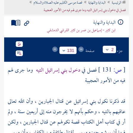
الرئيسية
البداية والنهاية
قصة موسى الكليم عليه الصلاة والسلام
تراجم الأعلام
فصل في دخول بني إسرائيل التيه وما جرى لهم فيه من الأمور العجيبة
البداية والنهاية
ابن كثير - إسماعيل بن عمر بن كثير القرشي الدمشقي
جزء
صفحة
2
131
[
ص:
131 ]
فصل في
دخول
بني إسرائيل
التيه
وما جرى لهم
فيه من الأمور العجيبة
قد ذكرنا نكول
بني إسرائيل
عن قتال الجبارين ، وأن الله تعالى
عاقبهم بالتيه ، وحكم بأنهم لا يخرجون منه إلى أربعين سنة ، ولم
أر في كتاب
أهل الكتاب
قصة نكولهم عن قتال الجبارين ، ولكن
فيها أن
يوشع
جهزه
موسى
لقتال طائفة من الكفار ، وأن
موسى