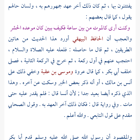
يفتتنون بها ، ثم كان ذلك آخر عهد جمهورهم به ، ولسان حالهم
يقول ، كما قال بعضهم :
وكنت أرى كالموت من بين ساعة فكيف ببين كان موعده الحشر
والعجب أن
الحافظ البيهقي
أورد هذا الحديث من هاتين
الطريقين ، ثم قال ما حاصله : فلعله عليه الصلاة والسلام ،
احتجب عنهم في أول ركعة ، ثم خرج في الركعة الثانية ، فصلى
خلف
أبي بكر ،
كما قال
عروة
وموسى بن عقبة
وخفي ذلك على
أنس بن مالك ،
أو أنه ذكر بعض الخبر وسكت عن آخره . وهذا
الذي ذكره أيضا بعيد جدا ; لأن
أنسا
قال : فلم يقدر عليه حتى
مات . وفي رواية قال : فكان ذلك آخر العهد به . وقول الصحابي
مقدم على قول التابعي . والله أعلم .
والمقصود أن رسول الله صلى الله عليه وسلم قدم
أبا بكر