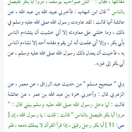
مقالتها ، فقال : " أنتن صواحب
يوسف ،
مروا
أبا بكر
فليصل
بالناس "
قال
ابن شهاب
: فأخبرني
عبيد الله بن عبد الله ،
عن
عائشة
أنها قالت : لقد عاودت رسول الله صلى الله عليه وسلم في
ذلك ، وما حملني على معاودته إلا أني خشيت أن يتشاءم الناس
بأبي بكر ،
وإلا أني علمت أنه لن يقوم مقامه أحد إلا تشاءم الناس
به ، فأحببت أن يعدل ذلك رسول الله صلى الله عليه وسلم ، عن
أبي بكر
إلى غيره .
وفي " صحيح
مسلم
" من حديث
عبد الرزاق ،
عن
معمر ،
عن
الزهري
قال : وأخبرني
حمزة بن عبد الله بن عمر ،
عن
عائشة
قالت :
لما دخل رسول الله صلى الله عليه وسلم بيتي قال : "
مروا
أبا بكر
فليصل بالناس " قالت : قلت : يا رسول الله ، إن
[
ص:
51 ]
أبا بكر
رجل رقيق ، إذا قرأ القرآن لا يملك دمعه ، فلو