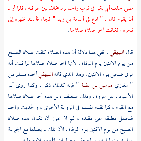
صلى خلف
أبي بكر
في ثوب واحد برد مخالفا بين طرفيه ، فلما أراد
أن يقوم قال : " ادع لي
أسامة بن زيد
" فجاء فأسند ظهره إلى
نحره ، فكانت آخر صلاة صلاها
.
قال
البيهقي
: ففي هذا دلالة أن هذه الصلاة كانت صلاة الصبح
من يوم الاثنين يوم الوفاة ; لأنها آخر صلاة صلاها لما ثبت أنه
توفي ضحى يوم الاثنين . وهذا الذي قاله
البيهقي
أخذه مسلما من
" مغازي
موسى بن عقبة
" فإنه كذلك ذكر . وكذا روى
أبو
الأسود ،
عن
عروة ،
وذلك ضعيف ، بل هذه آخر صلاة صلاها
مع القوم ، كما تقدم تقييده في الرواية الأخرى ، والحديث واحد
فيحمل مطلقه على مقيده ، ثم لا يجوز أن تكون هذه صلاة
الصبح من يوم الاثنين يوم الوفاة ، لأن تلك لم يصلها مع الجماعة
، بل في بيته لما به من الضعف ، صلوات الله وسلامه عليه .