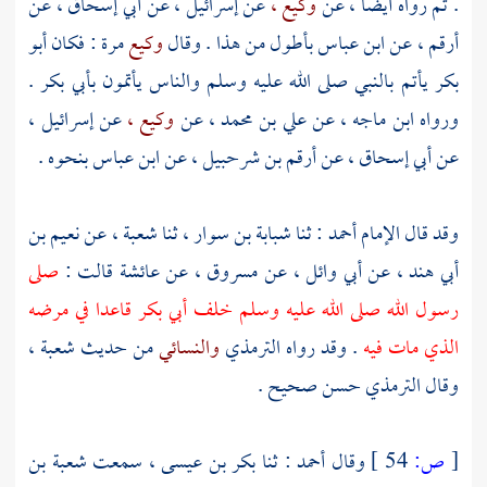
. ثم رواه أيضا ، عن
وكيع ،
عن
إسرائيل ،
عن
أبي إسحاق ،
عن
أرقم ،
عن
ابن عباس
بأطول من هذا . وقال
وكيع
مرة : فكان
أبو
بكر
يأتم بالنبي صلى الله عليه وسلم والناس يأتمون
بأبي بكر
.
ورواه
ابن ماجه ،
عن
علي بن محمد ،
عن
وكيع ،
عن
إسرائيل ،
عن
أبي إسحاق ،
عن
أرقم بن شرحبيل ،
عن
ابن عباس
بنحوه .
وقد قال الإمام
أحمد
: ثنا
شبابة بن سوار ،
ثنا
شعبة ،
عن
نعيم بن
أبي هند ،
عن
أبي وائل ،
عن
مسروق ،
عن
عائشة
قالت :
صلى
رسول الله صلى الله عليه وسلم خلف
أبي بكر
قاعدا في مرضه
الذي مات فيه
. وقد رواه
الترمذي
والنسائي
من حديث
شعبة ،
وقال
الترمذي
حسن صحيح .
[
ص:
54 ]
وقال
أحمد
: ثنا
بكر بن عيسى ،
سمعت
شعبة بن