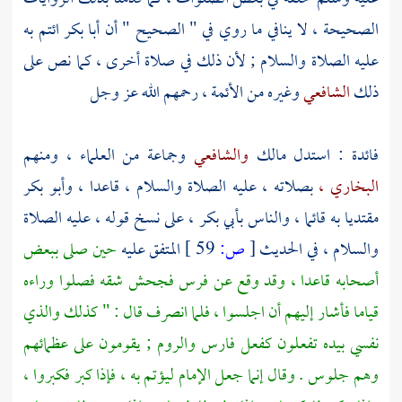
الصحيحة ، لا ينافي ما روي في " الصحيح " أن
أبا بكر
ائتم به
عليه الصلاة والسلام ; لأن ذلك في صلاة أخرى ، كما نص على
ذلك
الشافعي
وغيره من الأئمة ، رحمهم الله عز وجل
فائدة : استدل
مالك
والشافعي
وجماعة من العلماء ، ومنهم
البخاري ،
بصلاته ، عليه الصلاة والسلام ، قاعدا ،
وأبو بكر
مقتديا به قائما ، والناس
بأبي بكر ،
على نسخ قوله ، عليه الصلاة
والسلام ، في الحديث
[
ص:
59 ]
المتفق عليه
حين صلى ببعض
أصحابه قاعدا ، وقد وقع عن فرس فجحش شقه فصلوا وراءه
قياما فأشار إليهم أن اجلسوا ، فلما انصرف قال : " كذلك والذي
نفسي بيده تفعلون كفعل
فارس
والروم ;
يقومون على عظمائهم
وهم جلوس . وقال إنما جعل الإمام ليؤتم به ، فإذا كبر فكبروا ،