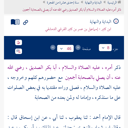
الرئيسية
البداية والنهاية
سنة إحدى عشرة من الهجرة
تراجم الأعلام
ذكر أمره عليه الصلاة والسلام أبا بكر الصديق رضي الله عنه أن يصلي بالصحابة أجمعين
البداية والنهاية
ابن كثير - إسماعيل بن عمر بن كثير القرشي الدمشقي
جزء
صفحة
8
46
ذكر
أمره ، عليه الصلاة والسلام ،
أبا بكر الصديق ،
رضي الله
عنه ، أن يصلي بالصحابة أجمعين
مع حضورهم كلهم وخروجه ،
عليه الصلاة والسلام ، فصلى وراءه مقتديا به في بعض الصلوات
على ما سنذكره ، وإماما له ولمن بعده من الصحابة
قال الإمام
أحمد
: ثنا
يعقوب ،
ثنا أبي ، عن
ابن إسحاق
قال :
وقال
ابن شهاب
الزهري
: حدثني
عبد الملك بن أبي بكر بن عبد