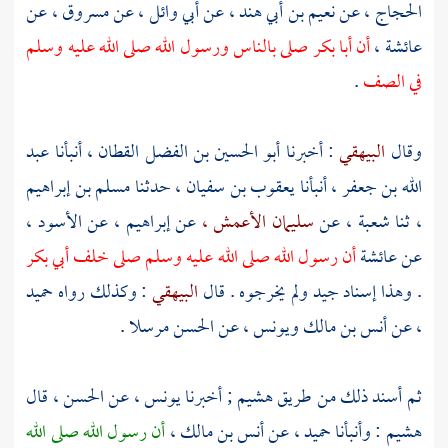
الحجاج ،
عن
نعيم بن أبي هند ،
عن
أبي وائل ،
عن
مسروق ،
عن
عائشة ،
أن
أبا بكر
صلى بالناس ورسول الله صلى الله عليه وسلم
في الصف
.
وقال
البيهقي
: أخبرنا
أبو الحسين بن الفضل القطان ،
أنبأنا
عبد
الله بن جعفر ،
أنبأنا
يعقوب بن سفيان ،
حدثنا
مسلم بن إبراهيم
،
ثنا
شعبة ،
عن
سليمان الأعمش ،
عن
إبراهيم ،
عن
الأسود ،
عن
عائشة
أن رسول الله صلى الله عليه وسلم صلى خلف
أبي بكر
. وهذا إسناد جيد ولم يخرجوه . قال
البيهقي
: وكذلك رواه
حميد
،
عن
أنس بن مالك
ويونس ،
عن
الحسن
مرسلا .
ثم أسند ذلك من طريق
هشيم ;
أخبرنا
يونس ،
عن
الحسن ،
قال
هشيم
: وأنبأنا
حميد ،
عن
أنس بن مالك ،
أن رسول الله صلى الله