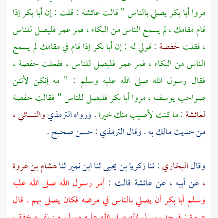
مروا
أبا بكر
يصلي بالناس " قالت
عائشة
: قلت : إن
أبا بكر
إذا
قام مقامك ، لم يسمع الناس من البكاء ، فمر
عمر
فليصل للناس
، فقلت
لحفصة
: قولي له : إن
أبا بكر
إذا قام في مقامك لم يسمع
الناس من البكاء ، فمر
عمر
فليصل للناس ، ففعلت
حفصة ،
فقال رسول الله صلى الله عليه وسلم : " مه إنكن لأنتن
صواحب
يوسف ،
مروا
أبا بكر
فليصل للناس " فقالت
حفصة
لعائشة
: ما كنت لأصيب منك خيرا
. ورواه
الترمذي
والنسائي ،
من حديث
مالك
به . وقال
الترمذي
: حسن صحيح .
وقال
البخاري
: ثنا
زكريا بن يحيى
ثنا
ابن نمير
ثنا
هشام بن عروة
،
عن أبيه ، عن
عائشة
قالت :
أمر رسول الله صلى الله عليه
وسلم
أبا بكر
أن يصلي بالناس في مرضه فكان يصلي بهم . قال
عروة
: فوجد رسول الله صلى الله عليه وسلم من نفسه خفة ،