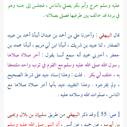
عليه وسلم خرج
وأبو بكر
يصلي بالناس ، فجلس إلى جنبه وهو
في بردة قد خالف بين طرفيها فصلى بصلاته
.
قال
البيهقي
: وأخبرنا
علي بن أحمد بن عبدان
أنبأنا
أحمد بن عبيد
الصفار ،
ثنا
عبيد بن شريك ،
أنبأنا
ابن أبي مريم ،
أنبأنا
محمد بن
جعفر ،
أخبرني
حميد
أنه سمع
أنسا
يقول :
آخر صلاة صلاها
رسول الله صلى الله عليه وسلم مع القوم في ثوب واحد ملتحفا
به ، خلف
أبي بكر
. قلت : وهذا إسناد جيد على شرط الصحيح
، ولم يخرجوه . وهذا التقييد جيد بأنها آخر صلاة صلاها مع
الناس ، صلوات الله وسلامه عليه .
[
ص:
55 ]
وقد ذكر
البيهقي
من طريق
سليمان بن بلال
ويحيى
بن أيوب ،
عن
حميد ،
عن
أنس ،
أن النبي صلى الله عليه وسلم