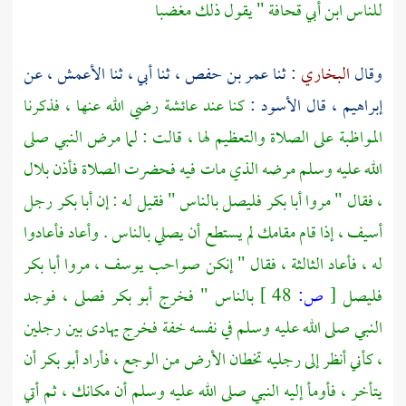
للناس
ابن أبي قحافة
" يقول ذلك مغضبا
وقال
البخاري
: ثنا
عمر بن حفص ،
ثنا أبي ، ثنا
الأعمش ،
عن
إبراهيم ،
قال
الأسود
:
كنا عند
عائشة
رضي الله عنها ، فذكرنا
المواظبة على الصلاة والتعظيم لها ، قالت : لما مرض النبي صلى
الله عليه وسلم مرضه الذي مات فيه فحضرت الصلاة فأذن
بلال
،
فقال " مروا
أبا بكر
فليصل بالناس " فقيل له : إن
أبا بكر
رجل
أسيف ، إذا قام مقامك لم يستطع أن يصلي بالناس . وأعاد فأعادوا
له ، فأعاد الثالثة ، فقال " إنكن صواحب
يوسف ،
مروا
أبا بكر
فليصل
[
ص:
48 ]
بالناس " فخرج
أبو بكر
فصلى ، فوجد
النبي صلى الله عليه وسلم في نفسه خفة فخرج يهادى بين رجلين
، كأني أنظر إلى رجليه تخطان الأرض من الوجع ، فأراد
أبو بكر
أن
يتأخر ، فأومأ إليه النبي صلى الله عليه وسلم أن مكانك ، ثم أتي