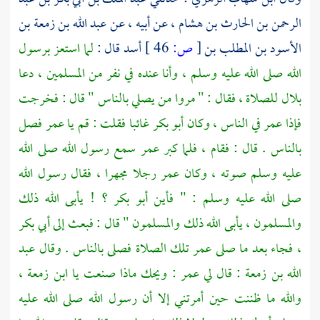
الرحمن بن الحارث بن هشام
، عن أبيه ، عن
عبد الله بن زمعة بن
الأسود بن المطلب بن
[
ص:
46 ]
أسد
قال :
لما استعز برسول
الله صلى الله عليه وسلم ، وأنا عنده في نفر من المسلمين ، دعا
بلال
للصلاة ، فقال : " مروا من يصلي بالناس " قال : فخرجت
فإذا
عمر
في الناس ، وكان
أبو بكر
غائبا فقلت : قم يا
عمر
فصل
بالناس . قال : فقام ، فلما كبر
عمر
سمع رسول الله صلى الله
عليه وسلم صوته ، وكان
عمر
رجلا مجهرا ، فقال رسول الله
صلى الله عليه وسلم : " فأين
أبو بكر ؟
! يأبى الله ذلك
والمسلمون ، يأبى الله ذلك والمسلمون " قال : فبعث إلى
أبي بكر
،
فجاء بعد ما صلى
عمر
تلك الصلاة فصلى بالناس . وقال
عبد
الله بن زمعة
: قال لي
عمر
: ويحك ماذا صنعت
يا ابن زمعة ،
والله ما ظننت حين أمرتني إلا أن رسول الله صلى الله عليه