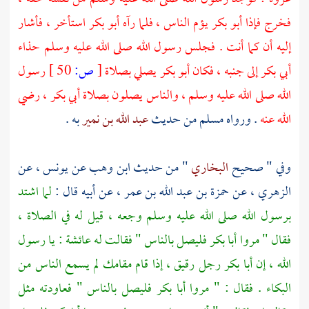
فخرج فإذا
أبو بكر
يؤم الناس ، فلما رآه
أبو بكر
استأخر ، فأشار
إليه أن كما أنت . فجلس رسول الله صلى الله عليه وسلم حذاء
أبي بكر
إلى جنبه ، فكان
أبو بكر
يصلي بصلاة
[
ص:
50 ]
رسول
الله صلى الله عليه وسلم ، والناس يصلون بصلاة
أبي بكر ،
رضي
الله عنه
. ورواه
مسلم
من حديث
عبد الله بن نمير
به .
وفي " صحيح
البخاري
" من حديث
ابن وهب
عن
يونس ،
عن
الزهري ،
عن
حمزة بن عبد الله بن عمر ،
عن أبيه قال :
لما اشتد
برسول الله صلى الله عليه وسلم وجعه ، قيل له في الصلاة ،
فقال " مروا
أبا بكر
فليصل بالناس " فقالت له
عائشة
: يا رسول
الله ، إن
أبا بكر
رجل رقيق ، إذا قام مقامك لم يسمع الناس من
البكاء . فقال : " مروا
أبا بكر
فليصل بالناس " فعاودته مثل