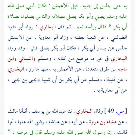
به حتى جلس إلى جنبه . قيل
للأعمش
: فكان النبي صلى الله
عليه وسلم يصلي
وأبو بكر
يصلي بصلاته والناس يصلون بصلاة
أبي بكر ؟
فقال برأسه نعم
. ثم قال
البخاري
: رواه أبو
داود
الطيالسي ،
عن
شعبة
بعضه ، وزاد
أبو معاوية ،
عن
الأعمش
جلس عن يسار
أبي بكر ،
فكان
أبو بكر
يصلي قائما . وقد رواه
البخاري
في غير ما موضع من كتابه ،
ومسلم
والنسائي
وابن
ماجه
من طرق متعددة ، عن
الأعمش
به ، منها ما رواه
البخاري
،
عن
قتيبة ،
ومسلم
عن
أبي بكر بن أبي شيبة
ويحيى بن يحيى ،
عن
أبي معاوية
به .
[
ص:
49 ]
وقال
البخاري
: ثنا
عبد الله بن يوسف ،
أنبأنا
مالك
،
عن
هشام بن عروة ،
عن أبيه ، عن
عائشة ،
رضي الله عنها ، أنها
قالت :
إن رسول الله صلى الله عليه وسلم قال في مرضه : "