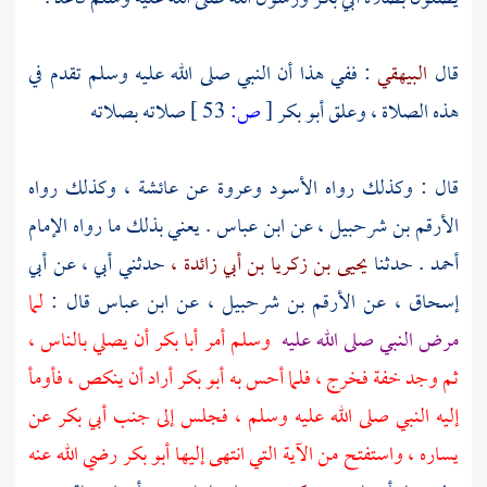
قال
البيهقي
: ففي هذا أن النبي صلى الله عليه وسلم تقدم في
هذه الصلاة ، وعلق
أبو بكر
[
ص:
53 ]
صلاته بصلاته
قال : وكذلك رواه
الأسود
وعروة
عن
عائشة ،
وكذلك رواه
الأرقم بن شرحبيل ،
عن
ابن عباس
. يعني بذلك ما رواه الإمام
أحمد
. حدثنا
يحيى بن زكريا بن أبي زائدة ،
حدثني أبي ، عن
أبي
إسحاق ،
عن
الأرقم بن شرحبيل ،
عن
ابن عباس
قال :
لما
مرض النبي صلى الله عليه
وسلم أمر
أبا بكر
أن يصلي بالناس ،
ثم وجد خفة فخرج ، فلما أحس به
أبو بكر
أراد أن ينكص ، فأومأ
إليه النبي صلى الله عليه وسلم ، فجلس إلى جنب
أبي بكر
عن
يساره ، واستفتح من الآية التي انتهى إليها
أبو بكر
رضي الله عنه