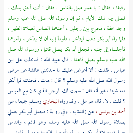
رقيقا ، فقال : يا
عمر
صل بالناس . فقال : أنت أحق بذلك .
فصلى بهم تلك الأيام ، ثم إن رسول الله صلى الله عليه وسلم
وجد خفة ، فخرج بين رجلين ، أحدهما
العباس
لصلاة الظهر ،
فلما رآه
أبو بكر
ذهب ليتأخر ، فأومأ إليه أن لا يتأخر ، وأمرهما
فأجلساه إلى جنبه ، فجعل
أبو بكر
يصلي قائما ، ورسول الله صلى
الله عليه وسلم يصلي قاعدا
. قال
عبيد الله
: فدخلت على
ابن
عباس ،
فقلت : ألا أعرض عليك ما حدثتني
عائشة
عن مرض
رسول الله صلى الله عليه وسلم ؟ قال : هات . فحدثته فما أنكر
منه شيئا ، غير أنه قال : سمت لك الرجل الذي كان مع
العباس
؟
قلت : لا . قال هو
علي
. وقد رواه
البخاري
ومسلم
جميعا ، عن
أحمد بن يونس ،
عن
زائدة
به . وفي رواية : فجعل
أبو بكر
يصلي
بصلاة رسول الله صلى الله عليه وسلم وهو قائم ، والناس
يصلون بصلاة
أبي بكر
ورسول الله صلى الله عليه وسلم قاعد .