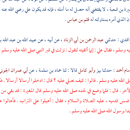
يرة بن شعبة ،
لا يقتضي أنه حصل له ما أمله ، فإنه قد يكون
علي
رضي الله عنه ، 
ن الذي أمره بمناولته له
قثم بن عباس
.
اقدي
: حدثني
عبد الرحمن بن أبي الزناد ،
عن أبيه ، عن
عبيد الله بن عبد الله 
يه وسلم ، فقال
علي
: إنما ألقيته لتقول : نزلت في قبر النبي صلى الله عليه وسلم 
مام أحمد
: حدثنا
بهز
وأبو كامل
قالا : ثنا
حماد بن سلمة ،
عن
أبي عمران الجوني
لى الله عليه وسلم . قالوا : كيف نصلي عليه ؟ قال : ادخلوا أرسالا أرسالا .
آخر . قال : فلما وضع في لحده صلى الله عليه وسلم قال
المغيرة
: قد بقي من 
مس قدميه ، عليه الصلاة والسلام ، فقال : أهيلوا علي التراب . فأهالوا 
 برسول الله صلى الله عليه وسلم
.