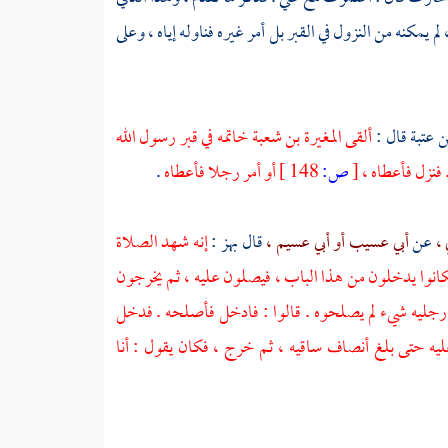
لم يمكنه من النزول في القبر بل أمر غيره فناوله إياه ، وعلى
بن عتبة
قال :
ألقى
المغيرة بن شعبة
خاتمه في قبر رسول الله
. فنزل فأعطاه ،
[
ص:
148 ]
أو أمر رجلا فأعطاه
.
 ،
عن
أبي عسيب أو أبي عسيم ،
قال
بهز
:
إنه شهد الصلاة
 فكانوا يدخلون من هذا الباب ، فيصلون عليه ، ثم يخرجون
رجليه شيء لم يصلحوه . قالوا : فادخل فأصلحه . فدخل
عليه حتى بلغ أنصاف ساقيه ، ثم خرج ، فكان يقول : أنا