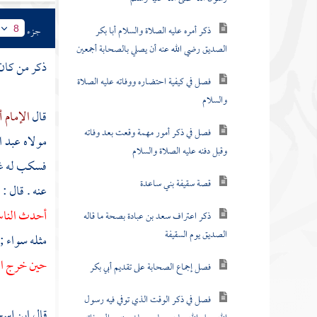
ذكر أمره عليه الصلاة والسلام أبا بكر
جزء
8
الصديق رضي الله عنه أن يصلي بالصحابة أجمعين
ذكر من كان
فصل في كيفية احتضاره ووفاته عليه الصلاة
والسلام
قال
الإمام 
فصل في ذكر أمور مهمة وقعت بعد وفاته
مولاه
عبد ا
وقبل دفنه عليه الصلاة والسلام
فسكب له غس
قصة سقيفة بني ساعدة
عنه . قال :
أحدث الناس
ذكر اعتراف سعد بن عبادة بصحة ما قاله
الصديق يوم السقيفة
مثله سواء ; 
حين خرج الق
فصل إجماع الصحابة على تقديم أبي بكر
فصل في ذكر الوقت الذي توفي فيه رسول
قال
ابن إس