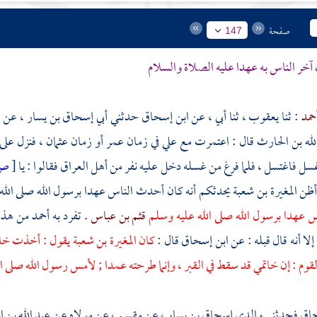
صفحة
147
آخر الناس به عهدا عليه الصلاة والسلام
أحمد
: ثنا
يعقوب ،
ثنا أبي ، عن
ابن إسحاق
حدثني
أبي إسحاق بن يسار ،
عن
م
لله بن الحارث
قال : اعتمرت مع
علي
في زمان
عمر
أو زمان
عثمان ،
فنزل على
ل فاغتسل ، فلما فرغ من غسله دخل عليه نفر من
أهل العراق
فقالوا : يا
[
ص
 أظن
المغيرة بن شعبة
يحدثكم أنه كان أحدث الناس عهدا برسول الله صلى الله 
 عهدا برسول الله صلى الله عليه وسلم
قثم بن عباس
. تفرد به
أحمد
من هذا 
إلا أنه قال قبله : عن
ابن إسحاق
قال :
كان
المغيرة بن شعبة
يقول : أخذت خاتم
وم : إن خاتمي قد سقط في القبر ، وإنما طرحته عمدا ; لأمس رسول الله صلى ا
حاق
فحدثني والدي
إسحاق بن يسار ،
عن
مقسم ،
عن مولاه عن
عبد الله بن 