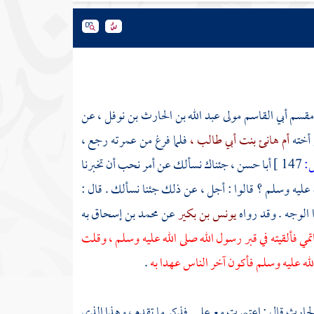
قسم أبي القاسم مولى عبد الله بن الحارث بن نوفل ،
عن
 أخته
أم هانئ بنت أبي طالب ،
فلما فرغ من عمرته رجع ،
:
147 ]
أبا حسن ،
جئناك نسألك عن أمر نحب أن تخبرنا
عليه وسلم ؟ قالوا : أجل ، عن ذلك جئنا نسألك . قال :
الوجه . وقد رواه
يونس بن بكير
عن
محمد بن إسحاق
به
ي فألقيته في قبر رسول الله صلى الله عليه وسلم ، وقلت
لله عليه وسلم فأكون آخر الناس عهدا به
.
الحارث
قال : اعتمرت مع
علي
. فذكر ما تقدم ، وهذا الذي