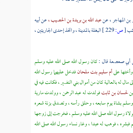
 بن المهاجر ،
عن
عبد الله بن بريدة بن الحصيب ،
عن أبيه
ركب
[
ص:
229 ]
البغلة
بالمدينة ،
واتخذ إحدى الجاريتين ،
بن أبي صعصعة
قال :
كان رسول الله صلى الله عليه وسلم
 وأختها على
أم سليم بنت ملحان
فدخل عليهما رسول الله
لى مال له
بالعالية
كان من أموال
بني النضير ،
فكانت فيه في
ن
لحسان بن ثابت
فولدت له
عبد الرحمن ،
وولدت
مارية
 وسلم بشاة يوم سابعه ، وحلق رأسه ، وتصدق بزنة شعره
اة رسول الله صلى الله عليه وسلم ،
فخرجت إلى زوجها
م فبشره ، فوهب له عبدا ، وغار نساء رسول الله صلى الله