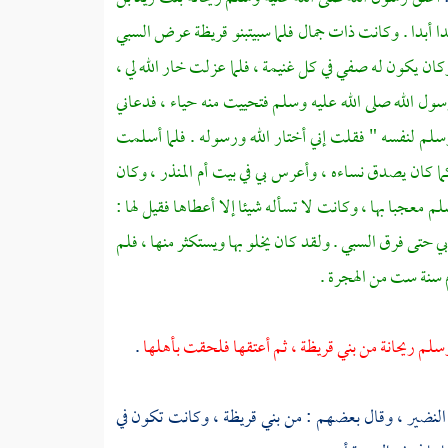
 أبدا . وكانت ذات جمال فلما سبيت
بنو قريظة
عرض السبي
ان يكون له صفي في كل غنيمة ، فلما عزلت خار الله لي ،
ول الله صلى الله عليه وسلم فتحييت منه حياء ، فدعاني
سلم لنفسه " فقلت إني أختار الله ورسوله . فلما أسلمت
كما كان يصدق نساءه ، وأعرس بي في بيت
أم المنذر ،
وكان
معجبا بها ، وكانت لا تسأله شيئا إلا أعطاها فقيل لها :
ي حتى فرق السبي . ولقد كان يخلو بها ويستكثر منها ، فلم
م سنة ست من الهجرة .
وسلم
ريحانة
من
بني قريظة ،
ثم أعتقها فلحقت بأهلها
.
النضير ،
وقال بعضهم : من
بني قريظة ،
وكانت تكون في