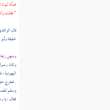
ضأنة لبونا 
فصل فيمن ذكر من أمنائه صلى الله عليه
" فقلت وأنا
وسلم
باب ما يذكر من آثار النبي صلى الله
قال
الواقد
عليه وسلم التي كان يختص بها في حياته
خليفة
وأبو 
فصل إيراد ما بقي علينا من متعلقات
السيرة الشريفة
ومنهن
ريحان
الحوادث الواقعة في الزمان ووفيات
وكان رسول 
المشاهير والأعيان سنة إحدى عشرة من
الهجرة
اليهودية ، 
. فخرج حتى
سنة ثنتي عشرة من الهجرة النبوية
وسلم لنفسه 
سنة ثلاث عشرة من الهجرة
فقال : يا ر
سنة أربع عشرة من الهجرة