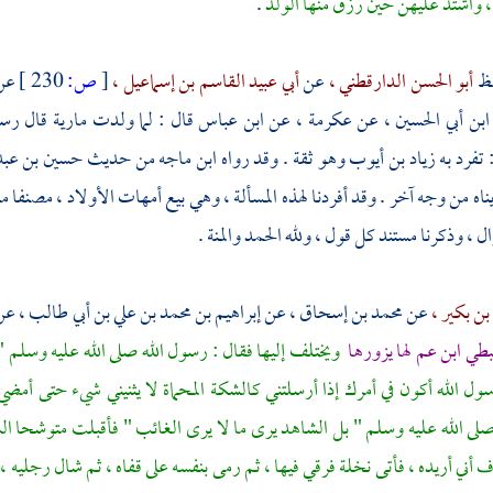
 واشتد عليهن حين رزق منها الولد
.
فظ
أبو الحسن الدارقطني ،
عن
أبي عبيد القاسم بن إسماعيل ،
[
ص:
230 ]
عن
ابن أبي الحسين ،
عن
عكرمة ،
عن
ابن عباس
قال : لما ولدت
مارية
قال رسو
 تفرد به
زياد بن أيوب
وهو ثقة . وقد رواه
ابن ماجه
من حديث
حسين بن عبد 
ناه من وجه آخر . وقد أفردنا لهذه المسألة ، وهي بيع أمهات الأولاد ، مصنفا م
قوال ، وذكرنا مستند كل قول ، ولله الحمد والمنة .
ن بكير ،
عن
محمد بن إسحاق ،
عن
إبراهيم بن محمد بن علي بن أبي طالب ،
عن 
بطي ابن عم لها يزورها
ويختلف إليها فقال : رسول الله صلى الله عليه وسلم 
ول الله أكون في أمرك إذا أرسلتني كالشكة المحماة لا يثنيني شيء حتى أمضي 
لى الله عليه وسلم " بل الشاهد يرى ما لا يرى الغائب " فأقبلت متوشحا 
ف أني أريده ، فأتى نخلة فرقي فيها ، ثم رمى بنفسه على قفاه ، ثم شال رجليه ، 