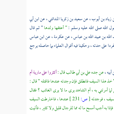
زياد بن أيوب ،
عن
سعيد بن زكريا المدائني ،
عن
ابن أبي
ل الله صلى الله عليه وسلم :
" أعتقها ولدها
" ثم قال
الله بن عبيد الله بن عباس ،
عن
عكرمة ،
عن
ابن عباس
فردا على حدته ، وحكينا فيه أقوال العلماء بما حاصله يرجع
أبيه ،
عن جده
علي بن أبي طالب
قال :
أكثروا على
مارية
أم
" خذ هذا السيف فانطلق فإن وجدته عندها فاقتله " قال :
لما أمرتني به ، أم الشاهد يرى ما لا يرى الغائب ؟ فقال
السيف ، فوجدته
[
ص:
231 ]
عندها ، فاخترطت السيف
فإذا به أجب أمسح ما له مما للرجال قليل ولا كثير ، فأتيت