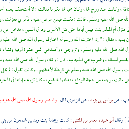
افة ،
وكانت عند زوج لها ، وكان محبا لها مكرما فقالت : لا أستخلف بعده أحدا
له صلى الله عليه وسلم . قالت : فكنت فيمن عرض عليه ، فأمر بي فعزلت ، وك
ى منزل
أم المنذر بنت قيس
أياما حتى قتل الأسرى وفرق السبي ، فدخل علي رس
 يديه ، فقال : " إن اخترت الله ورسوله اختارك رسول الله صلى الله عليه و
 الله صلى الله عليه وسلم ، وتزوجني ، وأصدقني اثنتي عشرة أوقية ونشا ، 
 يقسم لنسائه ، وضرب علي الحجاب . قال : وكان رسول الله صلى الله عليه وسلم 
ت رسول الله صلى الله عليه وسلم
بني قريظة
لأعتقهم . وكانت تقول : لم يخل ب
تى ماتت مرجعه من حجة الوداع ، فدفنها
بالبقيع ،
وكان تزويجه إياها في المحر
هب ،
عن
يونس بن يزيد ،
عن
الزهري
قال :
واستسر رسول الله صلى الله عليه 
وقال
أبو عبيدة معمر بن المثنى
: كانت
ريحانة بنت زيد بن شمعون
من
بني 