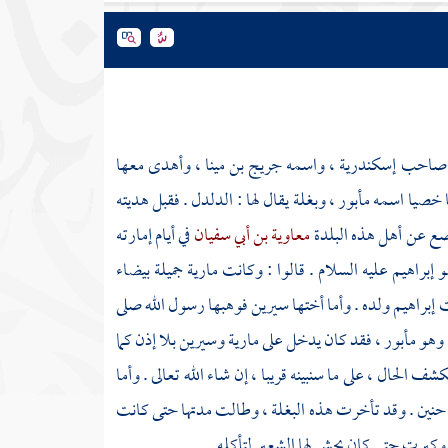
ه صاحب
إسكندرية ،
واسمه
جريج بن مينا ،
وأهدى معها
 خصيا اسمه
مأبور ،
وبغلة يقال لها : الدلدل . فقبل هديته
ع عن أهل هذه البلدة
معاوية بن أبي سفيان
في أيام إمارته
هو
إبراهيم
عليه السلام . قالوا : وكانت
مارية
جميلة بيضاء
ت
إبراهيم
ولده . وأما أختها
سيرين
فوهبها رسول الله صلى
، وهو
مأبور ،
فقد كان يدخل على
مارية
وسيرين
بلا إذن كما
لحال ، على ما سنبينه قريبا ، إن شاء الله تعالى . وأما
حنين
. وقد تأخرت هذه البغلة ، وطالت مدتها حتى كانت
وكبرت حتى كان يجش لها الشعير لتأكله .