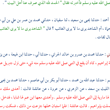
لى الله عليه وسلم فأخبرته فقال " الحمد لله الذي صرف عنا أهل البيت
" .
أحمد
: حدثنا
يحيى بن سعيد ،
ثنا
سفيان ،
حدثني
محمد بن عمر بن علي بن أبي 
ماة ، أم الشاهد يرى ما لا يرى الغائب ؟ قال
" الشاهد يرى ما لا يرى الغائب
ل ثقات .
ني
: حدثنا
محمد بن عمرو بن خالد الحراني ،
حدثنا أبي ، حدثنا
ابن لهيعة ،
عن
يز
ة
إبراهيم ،
كاد أن يقع في النبي صلى الله عليه وسلم منه شيء حتى نزل
جبريل
عل
يم
: حدثنا
عبد الله بن محمد ،
حدثنا
أبو بكر بن أبي عاصم ،
حدثنا
محمد بن يحيى 
الليث بن سعد ،
عن
الزهري ،
عن
عروة ،
عن
عائشة
قالت :
أهدى ملك من
لها
مارية
إلى النبي صلى الله عليه وسلم . وأهدى معها ابن عم لها شابا ، فدخ
حملت
بإبراهيم
. قالت
عائشة
: فلما استبان حملها جزعت من ذلك ، فسكت رسول 