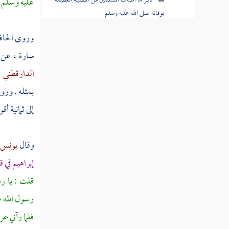
ذكر ما أصاب المسلمين من المصيبة العظيمة
عليه وسلم ،
بوفاته صلى الله عليه وسلم
وروى الحا
ذكر ما ورد من التعزية به عليه الصلاة
والسلام
سارة ،
عن
الدارقطني
:
فصل فيما روي من معرفة أهل الكتاب بيوم
وفاته ، عليه الصلاة والسلام
بمثله . وروي
إلى ثمانية أ
فصل في أمور وقعت بعد وفاته صلى الله
عليه وسلم
وقال
يونس ب
فصل فيما قيل في رثائه صلى الله عليه وسلم
إبراهيم
في ق
باب بيان أن النبي صلى الله عليه وسلم
قلت : يا رس
لم يترك شيئا يورث عنه
رسول الله ص
باب ذكر زوجاته صلوات الله وسلامه عليه
فلما رآني عر
ورضي عنهن وأولاده عليهم السلام