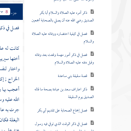
ذكر أمره عليه الصلاة والسلام أبا بكر
جزء
8
الصديق رضي الله عنه أن يصلي بالصحابة أجمعين
فصل في ذك
فصل في كيفية احتضاره ووفاته عليه الصلاة
والسلام
كانت له علي
فصل في ذكر أمور مهمة وقعت بعد وفاته
أختها
سيري
وقبل دفنه عليه الصلاة والسلام
واختار لنف
قصة سقيفة بني ساعدة
الخراج ; إك
أعجب بها رس
ذكر اعتراف سعد بن عبادة بصحة ما قاله
الصديق يوم السقيفة
الله عليه و
جرت به عاد
فصل إجماع الصحابة على تقديم أبي بكر
البغلة فكان 
فصل في ذكر الوقت الذي توفي فيه رسول
عند
علي بن 