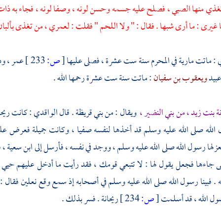
تغذي منها الصبي ، فصلح عليه جسمه وحسن لونه ، وصفا لونه ، فجاء به ذات ي
 غيرى : ما أرى شبها . فقال : " ولا اللحم " فقلت : لعمري ، من تغذى بألب
ي
: ماتت
مارية
في المحرم سنة ست عشرة ، فصلى عليها
[
ص:
233 ]
عمر ، ود
عبيد
ويعقوب بن سفيان
: ماتت سنة ست عشرة رحمها الله .
ة بنت زيد ،
من
بني النضير ،
ويقال : من
بني قريظة
. قال
الواقدي
: كانت
ريحا
الله صلى الله عليه وسلم قد أخذها لنفسه صفيا ، وكانت جميلة فعرض عليه
فعزلها رسول الله صلى الله عليه وسلم ، ووجد في نفسه ، فأرسل إلى
ابن سعية ،
ف
 جاءها فجعل يقول لها : لا تتبعي قومك ، فقد رأيت ما أدخل عليهم حيي
. فبينا رسول الله صلى الله عليه وسلم في أصحابه إذ سمع وقع نعلين فقال :
سول الله ، قد أسلمت
[
ص:
234 ]
ريحانة
. فسر بذلك .