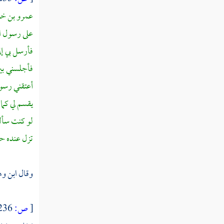
ثم استهلت سنة أربع وعشرين
عمرو بن خن
ثم دخلت سنة خمس وعشرين
على رسول ال
فأرسل بي إل
ثم دخلت سنة ست وعشرين
فأجلسني بين
ثم دخلت سنة سبع وعشرين
أعتقني رسول
يقسم لي كما
ثم دخلت سنة ثمان وعشرين
لو كنت سأل
تزل عنده ح
ثم دخلت سنة تسع وعشرين
وقال
ابن و
سنة ثلاثين من الهجرة النبوية
ثم دخلت سنة إحدى وثلاثين
[
ص:
236 ]
ثم دخلت سنة ثنتين وثلاثين