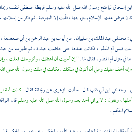
بن إسحاق
لما فتح رسول الله صلى الله عليه وسلم
قريظة
اصطفى لنفسه
ريحان
كان عرض عليها الإسلام ويتزوجها ، فأبت إلا اليهودية . ثم ذكر من إسلامها ما
ي
: فحدثني
عبد الملك بن سليمان ،
عن
أيوب بن عبد الرحمن بن أبي صعصعة ،
نت قيس أم المنذر ،
فكانت عندها حتى حاضت حيضة ، ثم طهرت من حيض
ا في منزل
أم المنذر ،
فقال لها :
" إن أحببت أن أعتقك ، وأتزوجك فعلت ، وإن 
ه إنه أخف عليك وعلي أن أكون في ملكك . فكانت في ملك رسول الله صلى الل
ي
: وحدثني
ابن أبي ذئب
قال : سألت
الزهري
عن
ريحانة
فقال :
كانت أمة لرس
لها ، وتقول : لا يراني أحد بعد رسول الله صلى الله عليه وسلم
قال
الواق
لام الحكم .
وقال
الواقدي
: ثنا
عاصم بن عبد الله بن الحكم ،
عن
عمر بن الحكم
قال 