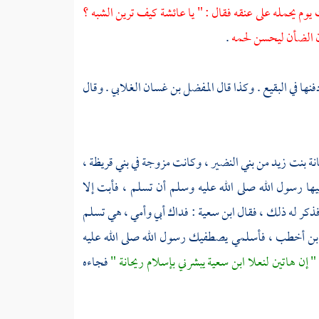
وم يحمله على عنقه فقال : " يا
عائشة
كيف ترين الشبه ؟
ان الضأن ليحسن لحمه
.
فنها في
البقيع
. وكذا قال
المفضل بن غسان الغلابي
. وقال
نة بنت زيد
من
بني النضير ،
وكانت مزوجة في
بني قريظة ،
ا رسول الله صلى الله عليه وسلم أن تسلم ، فأبت إلا
ذكر له ذلك ، فقال
ابن سعية
: فداك أبي وأمي ، هي تسلم
 بن أخطب ، فأسلمي يصطفيك رسول الله صلى الله عليه
" إن هاتين لنعلا
ابن سعية
يبشرني بإسلام
ريحانة
"
فجاءه