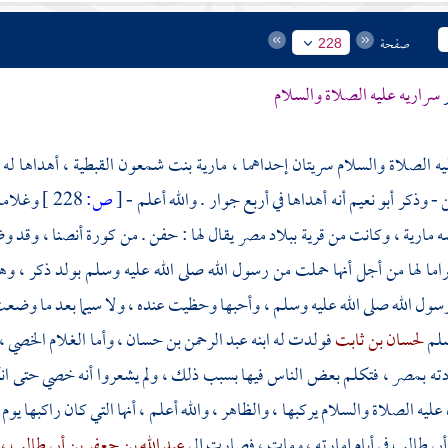
صفحة
228
ر
سراريه عليه الصلاة والسلام
ه الصلاة والسلام سريتان إحداهما ،
مارية بنت شمعون القبطية ،
أهداها ل
ن
- وذكر
أبو نعيم
أنه أهداها في أربع جوار . والله أعلم -
[
ص:
228 ]
وغلاما
سه
مارية ،
وكانت من قرية ببلاد
مصر
يقال لها :
حفن
. من
كورة أنصنا ،
وقد وض
راما لها من أجل أنها حملت من رسول الله صلى الله عليه وسلم بولد ذكر ، و
ول الله صلى الله عليه وسلم ، وأحبها وحظيت عنده ، ولا سيما بعد ما وضع
سلم
لحسان بن ثابت
فولدت له ابنه
عبد الرحمن بن حسان ،
وأما الغلام الخصي 
ته
بمصر ،
فتكلم بعض الناس فيها بسبب ذلك ، ولم يشعروا أنه خصي حتى انكشف ا
عليه الصلاة والسلام يركبها ، والظاهر ، والله أعلم ، أنها التي كان راكبها يوم
أبي طالب
في أيام إمارته ، ومات ، فصارت إلى
عبد الله بن جعفر بن أبي طالب ،