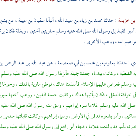
 بن خزيمة
: حدثنا
محمد بن زياد بن عبيد الله ،
أنبأنا
سفيان بن عيينة ،
عن
بشير
أمير القبط إلى رسول الله صلى الله عليه وسلم جاريتين أختين ، وبغلة فكان ي
براهيم
ابنه ، ووهب الأخرى .
دي
: حدثنا
يعقوب بن محمد بن أبي صعصعة ،
عن
عبد الله بن عبد الرحمن 
ية
القبطية ، وكانت بيضاء جعدة جميلة فأنزلها رسول الله صلى الله عليه وسلم
يه وسلم فعرض عليهما الإسلام فأسلمتا هناك ، فوطئ
مارية
بالملك ، وحولها إ
 خرافة النخل ، فكان يأتيها هناك ، وكانت حسنة الدين ، ووهب أختها
سيري
صلى الله عليه وسلم غلاما سماه
إبراهيم ،
وعق عنه رسول الله صلى الله عليه
ساكين ، وأمر بشعره فدفن في الأرض ، وسماه
إبراهيم ،
وكانت قابلتها
سلمى مول
برته بأنها قد ولدت غلاما ، فجاء
أبو رافع
إلى رسول الله صلى الله عليه وسل