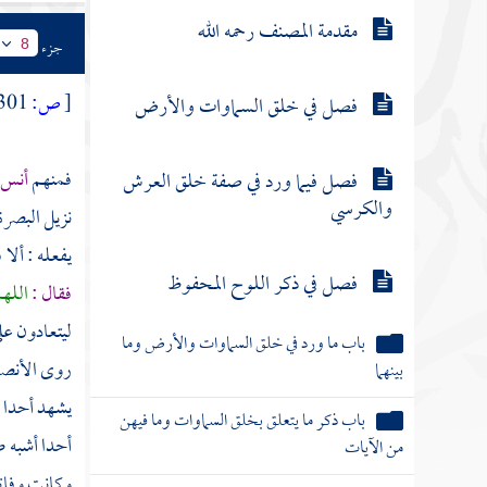
مقدمة المصنف رحمه الله
جزء
8
[
ص:
301 ]
فصل في خلق السماوات والأرض
فمنهم
أنس 
فصل فيما ورد في صفة خلق العرش
والكرسي
نزيل
البصرة
يفعله : ألا 
فصل في ذكر اللوح المحفوظ
فقال :
اللهم
ليتعادون عل
باب ما ورد في خلق السماوات والأرض وما
روى الأنصا
بينهما
يشهد أحدا 
باب ذكر ما يتعلق بخلق السماوات وما فيهن
أحدا أشبه ص
من الآيات
وكانت وفات