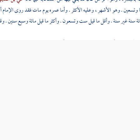
ا وتسعين . وهو الأشهر ، وعليه الأكثر . وأما عمره يوم مات فقد روى الإمام
أ
ة سنة غير سنة . وأقل ما قيل ست وتسعون . وأكثر ما قيل مائة وسبع سنين . وقي
الله عنهم
الأسلع بن شريك بن عوف الأعرجي
. قال
محمد بن سعد
: كان 
ده ،
عن
الأسلع
قال : كنت أخدم النبي صلى الله عليه وسلم ، وأرحل له ، فقا
يا رسول الله . قال : فسكت ساعة ، وأتاه
جبريل
بآية الصعيد . قال : فتمسحت 
الله صلى الله عليه وسلم يديه إلى الأرض ثم نفضهما ،
ثم مسح بهما وجهه ،
 اليسرى ، وباليسرى على اليمنى ، ظاهرهما وباطنهما . قال
الربيع
: وأراني أبي كم
ل
الربيع
: فحدثت بهذا الحديث
عوف بن أبي جميلة
فقال : هكذا والله رأيت
ا
 من حديث
الربيع بن بدر
هذا ، قال
البغوي :
ولا أعلمه روى غيره . قال
ابن
دلجي
، عن أبيه ، عن
الأسلع بن شريك
.