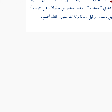
حمد
في " مسنده " : حدثنا
معتمر بن سليمان
، عن
حميد
، أن
ل : ست . وقيل : مائة وثلاث سنين . فالله أعلم .
اسمه
ميمون بن سنباذ
، قال
الربيع بن بدر الأعرجي
، عن
ل ذات ليلة : يا
أسلع
، قم فارحل قال : أصابتني جنابة
[
وصليت ، فلما انتهيت إلى الماء قال : يا
أسلع
قم فاغتسل
 ثم ضرب يديه الأرض ، ثم نفضهما فمسح بهما ذراعيه ;
ا أراه أبوه كما أراه الأسلع كما أراه رسول الله صلى الله عليه
لحسن
يصنع . رواه
ابن منده
والبغوي
في كتابيهما " معجم
 عساكر
: وقد روى - يعني هذا الحديث -
الهيثم بن رزيق