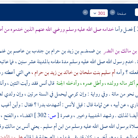
صفحة
301
فصل وأما
خدامه صلى الله عليه وسلم ورضي الله عنهم الذين خدموه من أص
بن مالك بن النضر
بن ضمضم بن زيد بن حرام بن جندب بن عاصم بن غنم بن
. خدم رسول الله صلى الله عليه وسلم مدة مقامه
بالمدينة
عشر سنين ، فما عاتبه 
فعلته ؟ وأمه
أم سليم بنت ملحان بن خالد بن زيد بن حرام ،
هي التي أعطته رسو
 أكثر ماله وولده ، وأطل عمره ، وأدخله الجنة
قال
أنس
فقد رأيت اثنتين ، وأنا
ى نحو من مائة . وفي رواية : وإن كرمي ليحمل في السنة مرتين ، وإن ولدي ل
ري ، عن أبيه ، عن
ثمامة
قال : قيل
لأنس
: أشهدت بدرا ؟ فقال : وأين أغيب عن
أيضا لذلك . وشهد
الحديبية
وخيبر ،
وعمرة
[
ص:
302 ]
القضاء ، والفتح ،
لاة برسول الله صلى الله عليه وسلم من ابن أم سليم . يعني
أنس بن مالك
وق
ه
بالبصرة ،
وهو آخر من كان قد بقي فيها من الصحابة فيما قاله
علي بن المدي