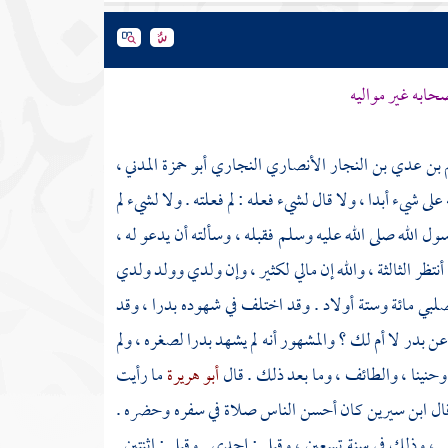
حابه غير مواليه
 عدي بن النجار الأنصاري النجاري أبو حمزة المدني
،
على شيء أبدا ، ولا قال لشيء فعله : لم فعلته . ولا لشيء لم
ل الله صلى الله عليه وسلم فقبله ، وسألته أن يدعو له ،
 أنتظر الثالثة ، والله إن مالي لكثير ، وإن ولدي وولد ولدي
صلبي مائة وستة أولاد . وقد اختلف في شهوده بدرا ، وقد
 بدر لا أم لك ؟ والمشهور أنه لم يشهد بدرا لصغره ، ولم
وحنينا ،
والطائف ،
وما بعد ذلك . قال
أبو هريرة
ما رأيت
ال
ابن سيرين
كان أحسن الناس صلاة في سفره وحضره .
ني
، وذلك في سنة تسعين ، وقيل : إحدى . وقيل : اثنتين .