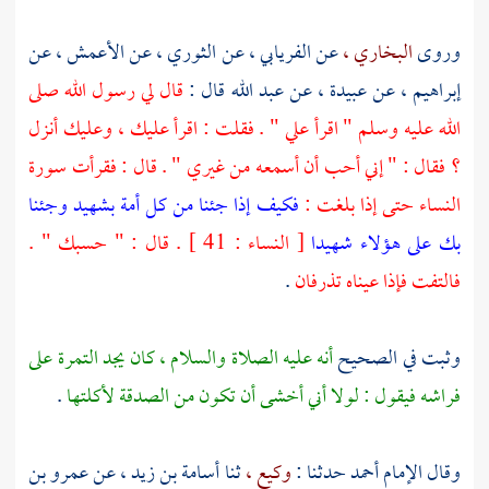
وروى
البخاري ،
عن
الفريابي ،
عن
الثوري ،
عن
الأعمش ،
عن
إبراهيم ،
عن
عبيدة ،
عن
عبد الله
قال :
قال لي رسول الله صلى
الله عليه وسلم " اقرأ علي " . فقلت : اقرأ عليك ، وعليك أنزل
؟ فقال : " إني أحب أن أسمعه من غيري " . قال : فقرأت سورة
النساء حتى إذا بلغت :
فكيف إذا جئنا من كل أمة بشهيد وجئنا
بك على هؤلاء شهيدا
[ النساء : 41 ] . قال : " حسبك " .
فالتفت فإذا عيناه تذرفان
.
وثبت في الصحيح
أنه عليه الصلاة والسلام ، كان يجد التمرة على
فراشه فيقول : لولا أني أخشى أن تكون من الصدقة لأكلتها
.
وقال الإمام
أحمد
حدثنا :
وكيع ،
ثنا
أسامة بن زيد ،
عن
عمرو بن