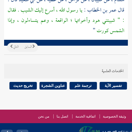
هشام ،
عن
شيبان ،
عن
فراس ،
عن
عطية ،
عن
أبي سعيد
قال :
قال
عمر بن الخطاب
:
يا رسول الله ، أسرع إليك الشيب . فقال
: " شيبتني هود وأخواتها ؛ الواقعة ، وعم يتساءلون ، وإذا
الشمس كورت
"
السابق
التالي
الخدمات العلمية
تفسير الآية
ترجمة علم
عناوين الشجرة
تخريج حديث
وثيقة الخصوصية
اتفاقية الخدمة
اتصل بنا
من نحن