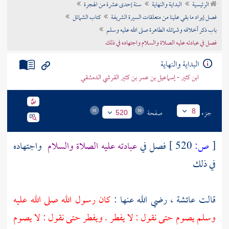
الرئيسية
البداية والنهاية
سنة إحدى عشرة من الهجرة
تراجم الأعلام
فصل إيراد ما بقي علينا من متعلقات السيرة الشريفة
كتاب الشمائل
باب ذكر أخلاقه وشمائله الطاهرة صلى الله عليه وسلم
فصل في عبادته عليه الصلاة والسلام واجتهاده في ذلك
البداية والنهاية
ابن كثير - إسماعيل بن عمر بن كثير القرشي الدمشقي
جزء
صفحة
8
520
[
ص:
520 ]
فصل في
عبادته عليه الصلاة والسلام
واجتهاده
في ذلك
قالت
عائشة ،
رضي الله عنها :
كان رسول الله صلى الله عليه
وسلم يصوم حتى نقول : لا يفطر . ويفطر حتى نقول : لا يصوم