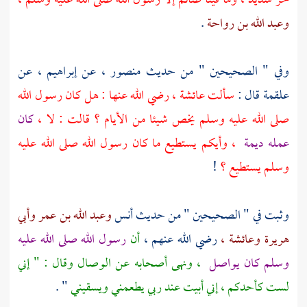
حر شديد ، وما فينا صائم إلا رسول الله صلى الله عليه وسلم ،
وعبد الله بن رواحة
.
وفي " الصحيحين " من حديث
منصور ،
عن
إبراهيم ،
عن
علقمة
قال :
سألت
عائشة ،
رضي الله عنها : هل كان رسول الله
صلى الله عليه وسلم يخص شيئا من الأيام ؟ قالت : لا ،
كان
عمله ديمة
، وأيكم يستطيع ما كان رسول الله صلى الله عليه
وسلم يستطيع ؟
!
وثبت في " الصحيحين " من حديث
أنس
وعبد الله بن عمر
وأبي
هريرة
وعائشة ،
رضي الله عنهم ،
أن
رسول الله صلى الله عليه
وسلم كان يواصل
، ونهى أصحابه عن الوصال وقال : " إني
لست كأحدكم ، إني أبيت عند ربي يطعمني ويسقيني
" .