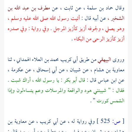
وقال
حماد بن سلمة ،
عن
ثابت ،
عن
مطرف بن عبد الله بن
الشخير ،
عن أبيه قال :
أتيت رسول الله صلى الله عليه وسلم ،
وهو يصلي ، ولجوفه أزيز كأزيز المرجل . وفي رواية : وفي صدره
أزيز كأزيز الرحى من البكاء
.
وروى
البيهقي
من طريق
أبي كريب محمد بن العلاء الهمداني ،
ثنا
معاوية بن هشام ،
عن
شيبان ،
عن
أبي إسحاق ،
عن
عكرمة ،
عن
ابن عباس
قال :
قال أبو بكر : يا رسول الله ، أراك شبت .
فقال : " شيبتني هود والواقعة والمرسلات وعم يتساءلون وإذا
الشمس كورت
" .
[
ص:
525 ]
وفي رواية له ، عن
أبي كريب ،
عن
معاوية بن