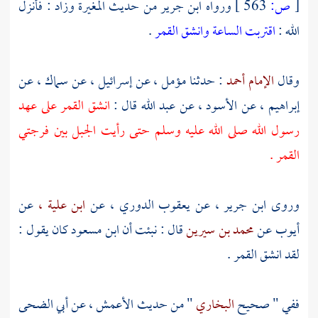
[
ص:
563 ]
ورواه
ابن جرير
من حديث
المغيرة
وزاد : فأنزل
الله :
اقتربت الساعة وانشق القمر
.
وقال
الإمام أحمد
: حدثنا
مؤمل ،
عن
إسرائيل ،
عن
سماك ،
عن
إبراهيم ،
عن
الأسود ،
عن
عبد الله
قال :
انشق القمر على عهد
رسول الله صلى الله عليه وسلم حتى رأيت الجبل بين فرجتي
القمر .
وروى
ابن جرير ،
عن
يعقوب الدوري ،
عن
ابن علية ،
عن
أيوب
عن
محمد بن سيرين
قال : نبئت أن
ابن مسعود
كان يقول :
لقد انشق القمر .
ففي " صحيح
البخاري
" من حديث
الأعمش ،
عن
أبي الضحى