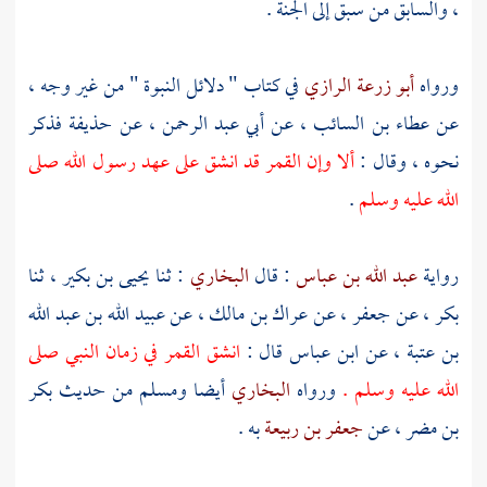
، والسابق من سبق إلى الجنة .
ورواه
أبو زرعة الرازي
في كتاب " دلائل النبوة " من غير وجه ،
عن
عطاء بن السائب ،
عن
أبي عبد الرحمن ،
عن
حذيفة
فذكر
نحوه ، وقال :
ألا وإن القمر قد انشق على عهد رسول الله صلى
الله عليه وسلم
.
رواية
عبد الله بن عباس
: قال
البخاري
: ثنا
يحيى بن بكير ،
ثنا
بكر ،
عن
جعفر ،
عن
عراك بن مالك ،
عن
عبيد الله بن عبد الله
بن عتبة ،
عن
ابن عباس
قال :
انشق القمر في زمان النبي صلى
الله عليه وسلم .
ورواه
البخاري
أيضا
ومسلم
من حديث
بكر
بن مضر ،
عن
جعفر بن ربيعة
به .