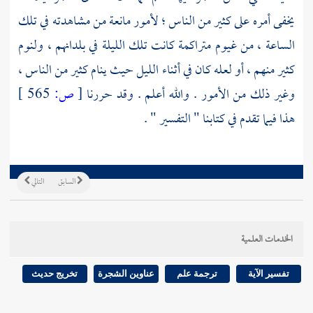
يخفى أمره على كثير من الناس ؛ لأمور مانعة من مشاهدته في تلك
الساعة ، من غيوم متراكمة كانت تلك الليلة في بلدانهم ، ولنوم
كثير منهم ، أو لعله كان في أثناء الليل حيث ينام كثير من الناس ،
وغير ذلك من الأمور . والله أعلم . وقد حررنا
[
ص:
565 ]
هذا فيما تقدم في كتابنا " التفسير " .
السابق
التالي
الخدمات العلمية
تفسير الآية
ترجمة علم
عناوين الشجرة
تخريج حديث