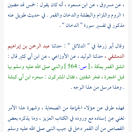
،
عن
مسروق ،
عن
ابن مسعود ،
أنه كان يقول : خمس قد مضين
؛ الروم واللزام والبطشة والدخان والقمر . في حديث طويل عنه
مذكور في تفسير سورة " الدخان " .
وقال
أبو زرعة
في " الدلائل " : حدثنا
عبد الرحمن بن إبراهيم
الدمشقي ،
حدثنا
الوليد ،
عن
الأوزاعي ،
عن
ابن أبي كثير
قال :
انشق القمر
بمكة ،
[
ص:
564 ]
والنبي صلى الله عليه وسلم بها
قبل الهجرة ، فخر شقتين ، فقال المشركون : سحره ابن أبي كبشة
. وهذا مرسل من هذا الوجه .
فهذه طرق عن هؤلاء الجماعة من الصحابة ، وشهرة هذا الأمر
تغني عن إسناده مع وروده في الكتاب العزيز ، وما يذكره بعض
القصاص من أن القمر دخل في جيب النبي صلى الله عليه وسلم