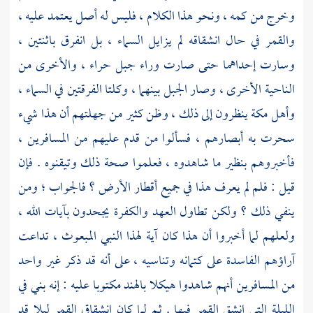
وخرج من كمه ، ونحو هذا الكلام ، فليس له أصل يعتمد عليه ،
والقمر في حال انشقاقه لم يزايل السماء ، بل انفرق باثنتين ،
وسارت إحداهما حتى صارت وراء
جبل حراء ،
والأخرى من
الناحية الأخرى ، وصار الجبل بينهما ، وكلتا الفرقتين في السماء ،
وأهل
مكة
ينظرون إلى ذلك ، وظن كثير من جهلتهم أن هذا شيء
سحرت به أبصارهم ، فسألوا من قدم عليهم من المسافرين ،
فأخبروهم بنظير ما شاهدوه ، فعلموا صحة ذلك وتيقنوه . فإن
قيل : فلم لم يعرف هذا في جميع أقطار الأرض ؟ فالجواب ؛ ومن
ينفي ذلك ؟ ولكن تطاول العهد والكفرة يجحدون بآيات الله ،
ولعلهم لما أخبروا أن هذا كان آية لهذا النبي المبعوث ، تداعت
آراؤهم الفاسدة على كتمانه وتناسيه ، على أنه قد ذكر غير واحد
من المسافرين أنهم شاهدوا هيكلا
بالهند
مكتوبا عليه : إنه بني في
الليلة التي انشق القمر فيها . ثم لما كان انشقاق القمر ليلا قد