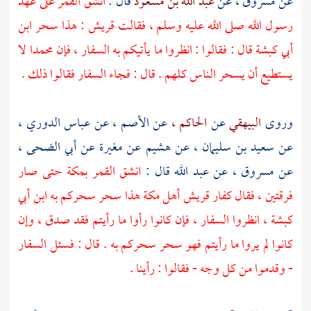
عن
مسروق ،
عن
عبد الله بن مسعود
قال :
انشق القمر على عهد
رسول الله صلى الله عليه وسلم ، فقالت
قريش
: هذا سحر ابن
أبي كبشة قال : فقالوا : انظروا ما يأتيكم به السفار ، فإن
محمدا
لا
يستطيع أن يسحر الناس كلهم . قال : فجاء السفار فقالوا ذلك .
وروى
البيهقي
عن
الحاكم ،
عن
الأصم ،
عن
عباس الدوري ،
عن
سعيد بن سليمان ،
عن
هشيم
عن
مغيرة
عن
أبي الضحى ،
عن
مسروق ،
عن
عبد الله
قال :
انشق القمر
بمكة
حتى صار
فرقتين ، فقال كفار
قريش
أهل
مكة
هذا سحر سحركم به ابن أبي
كبشة ، انظروا السفار ، فإن كانوا رأوا ما رأيتم فقد صدق ، وإن
كانوا لم يروا ما رأيتم فهو سحر سحركم به . قال : فسئل السفار
- وقدموا من كل وجه - فقالوا : رأينا .