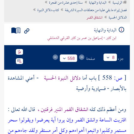
الرئيسية
البداية والنهاية
سنة إحدى عشرة من الهجرة
تراجم الأعلام
فصل إيراد ما بقي علينا من متعلقات السيرة الشريفة
كتاب دلائل النبوة
الدلائل الحسية
انشقاق القمر
البداية والنهاية
ابن كثير - إسماعيل بن عمر بن كثير القرشي الدمشقي
جزء
صفحة
8
558
[
ص:
558 ]
باب أما
دلائل النبوة الحسية
- أعني المشاهدة
بالأبصار - فسماوية وأرضية
ومن أعظم ذلك كله
انشقاق القمر المنير فرقتين ،
قال الله تعالى :
اقتربت الساعة وانشق القمر وإن يروا آية يعرضوا ويقولوا سحر
مستمر وكذبوا واتبعوا أهواءهم وكل أمر مستقر ولقد جاءهم من