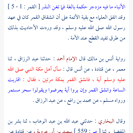
الأنباء ما فيه مزدجر حكمة بالغة فما تغن النذر
[ القمر : 1 - 5 ]
وقد اتفق العلماء مع بقية الأئمة على أن انشقاق القمر كان في عهد
رسول الله صلى الله عليه وسلم ، وقد وردت الأحاديث بذلك
من طرق تفيد القطع عند الأمة .
رواية
أنس بن مالك
قال
الإمام أحمد
: حدثنا
عبد الرزاق ،
ثنا
معمر ،
عن
قتادة ،
عن
أنس
قال :
سأل
أهل
مكة
النبي صلى الله
عليه وسلم آية ، فانشق القمر
بمكة
مرتين ، فقال :
اقتربت
الساعة وانشق القمر وإن يروا آية يعرضوا ويقولوا سحر مستمر
ورواه
مسلم ،
عن
محمد بن رافع ،
عن
عبد الرزاق
.
وقال
البخاري
: حدثني
عبد الله بن عبد الوهاب ،
ثنا
بشر بن
المفضل ،
ثنا
[
ص:
559 ]
سعيد بن أبي عروبة ،
عن
قتادة
عن