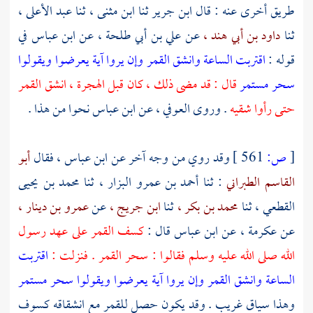
طريق أخرى عنه : قال
ابن جرير
ثنا
ابن مثنى ،
ثنا
عبد الأعلى ،
ثنا
داود بن أبي هند ،
عن
علي بن أبي طلحة ،
عن
ابن عباس
في
قوله :
اقتربت الساعة وانشق القمر وإن يروا آية يعرضوا ويقولوا
سحر مستمر
قال : قد مضى ذلك ، كان قبل الهجرة ، انشق القمر
حتى رأوا شقيه
. وروى
العوفي ،
عن
ابن عباس
نحوا من هذا .
[
ص:
561 ]
وقد روي من وجه آخر عن
ابن عباس ،
فقال
أبو
القاسم الطبراني
: ثنا
أحمد بن عمرو البزار ،
ثنا
محمد بن يحيى
القطعي ،
ثنا
محمد بن بكر ،
ثنا
ابن جريج ،
عن
عمرو بن دينار ،
عن
عكرمة ،
عن
ابن عباس
قال :
كسف القمر على عهد رسول
الله صلى الله عليه وسلم فقالوا : سحر القمر . فنزلت :
اقتربت
الساعة وانشق القمر وإن يروا آية يعرضوا ويقولوا سحر مستمر
وهذا سياق غريب . وقد يكون حصل للقمر مع انشقاقه كسوف