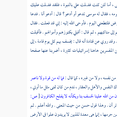
ى
، أما لئن كنت فضلت علي بالنبوة ، فلقد فضلت عليك
ومه ، فقال له
موسى
تدعو أو أدعو؟ قال : أدعو أنا . فدعا
رض فلتطعني اليوم . فأوحى الله إليه : إني قد فعلت . فقال
إلى مناكبهم ، ثم قال : أقبلي بكنوزهم وأموالهم . فأقبلت
 . وقد روي عن
قتادة
أنه قال : يخسف بهم كل يوم قامة ، إلى
 المفسرين هاهنا إسرائيليات كثيرة ، أضربنا عنها صفحا
من نفسه ، ولا من غيره ، كما قال :
فما له من قوة ولا ناصر
وهلاك النفس والأهل والعقار ، ندم من كان تمنى مثل ما أوتي ،
ن من الله علينا لخسف بنا ويكأنه لا يفلح الكافرون
[
ص:
 تر أن . وهذا قول حسن من حيث المعنى . والله أعلم . ثم
ن حرمها ، إنما هي معدة للذين لا يريدون علوا في الأرض