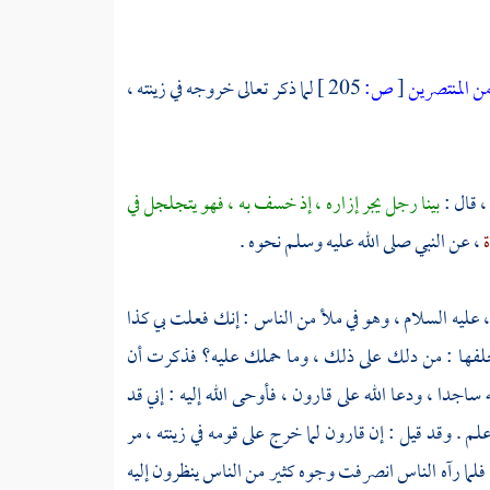
من المنتصرين
[
ص:
205 ]
لما ذكر تعالى خروجه في زينته ،
، قال :
بينا رجل يجر إزاره ، إذ خسف به ، فهو يتجلجل في
ة
، عن النبي صلى الله عليه وسلم نحوه .
 عليه السلام ، وهو في ملأ من الناس : إنك فعلت بي كذا
تحلفها : من دلك على ذلك ، وما حملك عليه؟ فذكرت أن
ه ساجدا ، ودعا الله على
قارون
، فأوحى الله إليه : إني قد
علم . وقد قيل : إن
قارون
لما خرج على قومه في زينته ، مر
 ، فلما رآه الناس انصرفت وجوه كثير من الناس ينظرون إليه