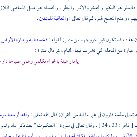
 فالعلو هو التكبر والفخر والأشر والبطر . والفساد هو عمل المعاصي اللاز
يهم ، وعدم النصح لهم ، ثم قال تعالى :
والعاقبة للمتقين
.
ن
هذه ، قد تكون قبل خروجهم من
مصر;
لقوله :
فخسفنا به وبداره الأرض
ف
 عبارة عن المحلة التي تضرب فيها الخيام ، كما قال
عنترة
:
يا دار عبلة بالجواء تكلمي وعمي صباحا دار 
ه تعالى مذمة
قارون
في غير ما آية من القرآن; قال الله تعالى :
ولقد أرسلنا موس
ب
[ غافر : 23 ، 24 ] . وقال تعالى في سورة " العنكبوت " بعد ذكر عاد وثمود :
في الأرض وما كانوا سابقين
فكلا أخذنا بذنبه فمنهم من أرسلنا عليه حاص