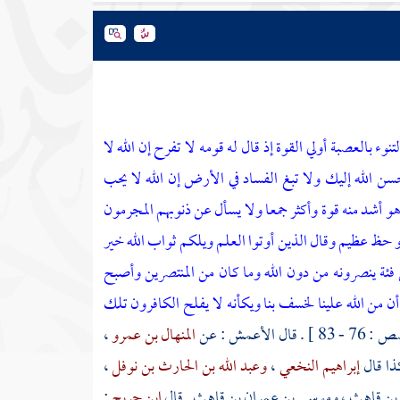
ء بالعصبة أولي القوة إذ قال له قومه لا تفرح إن الله لا
حسن الله إليك ولا تبغ الفساد في الأرض إن الله لا يحب
 هو أشد منه قوة وأكثر جمعا ولا يسأل عن ذنوبهم المجرمون
 لذو حظ عظيم
وقال الذين أوتوا العلم ويلكم ثواب الله خير
فئة ينصرونه من دون الله وما كان من المنتصرين
وأصبح
أن من الله علينا لخسف بنا ويكأنه لا يفلح الكافرون
تلك
- 83 ] . قال
الأعمش
: عن
المنهال بن عمرو
،
ذا قال
إبراهيم النخعي
،
وعبد الله بن الحارث بن نوفل
،
 بن قاهث
،
وموسى بن عمران بن قاهث
. قال
ابن جريج
: