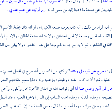
صالحا
[ سبأ : 37 ] . وقال تعالى :
أيحسبون أنما نمدهم به من مال وبنين
نسارع
ليه يدل على صحة ما ذهبنا إليه من معنى قوله :
إنما أوتيته على علم عندي
.
 أن المراد من ذلك ، أنه كان يعرف صنعة الكيمياء ، أو أنه كان يحفظ الاسم
الكيمياء تخييل وصبغة لا تحيل الحقائق ، ولا تشابه صنعة الخالق ، والاسم الأ
فقا في الظاهر ، ثم لا يصح جوابه لهم بهذا على هذا التقدير ، ولا يبقى بين ال
لى :
فخرج على قومه في زينته
ذكر كثير من المفسرين أنه خرج في تجمل عظيم; 
الدنيا ، تمنوا أن لو كانوا مثله ، وغبطوه بما عليه وله ، فلما سمع مقالتهم العلم
خير لمن آمن وعمل صالحا
أي; ثواب الله في الدار الآخرة خير وأبقى ، وأجل وأ
صيحة ، وهذه المقالة ، وهذه الهمة السامية إلى الدار الآخرة العلية ، عند النظر 
يد لبه ، وحقق مراده ، وما أحسن ما قال بعض السلف : إن الله يحب البصر