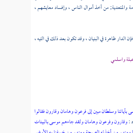
مة والمتعدية; من أخذ أموال الناس ، وإفساد معايشهم ،
إن الدار ظاهرة في البنيان ، وقد تكون بعد ذلك في التيه ،
عبلة واسلمي
ى بآياتنا وسلطان مبين
إلى فرعون وهامان وقارون فقالوا
وقارون وفرعون وهامان ولقد جاءهم موسى بالبينات
با ومنهم من أخذته الصيحة ومنهم من خسفنا به الأرض