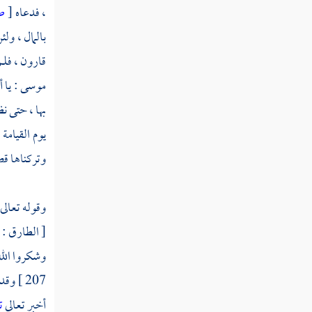
، فدعاه
[
ص
ثم دخلت سنة ثلاث وعشرين
بالمال ، و
ثم استهلت سنة أربع وعشرين
قارون
، فل
موسى
: يا 
ثم دخلت سنة خمس وعشرين
بها ، حتى نظ
ثم دخلت سنة ست وعشرين
يوم القيامة
وتركناها قص
ثم دخلت سنة سبع وعشرين
وقوله تعالى 
ثم دخلت سنة ثمان وعشرين
وشكروا الله 
ثم دخلت سنة تسع وعشرين
207 ]
وقد 
سنة ثلاثين من الهجرة النبوية
أخبر تعالى
ت