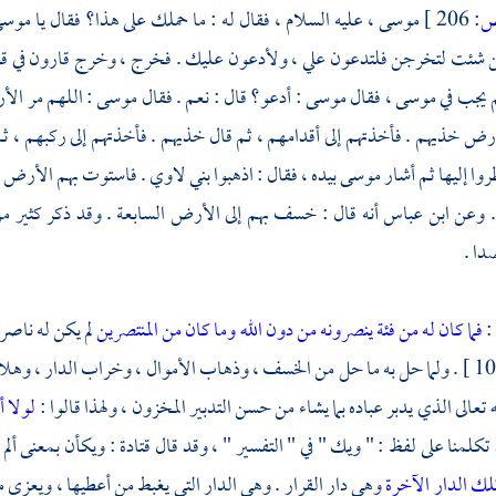
:
206 ]
موسى
، عليه السلام ، فقال له : ما حملك على هذا؟ فقال يا
موس
لئن شئت لتخرجن فلتدعون علي ، ولأدعون عليك . فخرج ، وخرج
قارون
في ق
م يجب في
موسى
، فقال
موسى
: أدعو؟ قال : نعم . فقال
موسى
: اللهم مر الأ
أرض خذيهم . فأخذتهم إلى أقدامهم ، ثم قال خذيهم . فأخذتهم إلى ركبهم ، ثم 
روا إليها ثم أشار
موسى
بيده ، فقال : اذهبوا بني لاوي . فاستوت بهم الأرض
 . وعن
ابن عباس
أنه قال : خسف بهم إلى الأرض السابعة . وقد ذكر كثير من
دا .
:
فما كان له من فئة ينصرونه من دون الله وما كان من المنتصرين
لم يكن له ناصر 
[ الطارق : 10 ] . ولما حل به ما حل من الخسف ، وذهاب الأموال ، وخراب الدار ، 
تعالى الذي يدبر عباده بما يشاء من حسن التدبير المخزون ، ولهذا قالوا :
لولا أ
تكلمنا على لفظ : " ويك " في " التفسير " ، وقد قال قتادة : ويكأن بمعنى ألم
لك الدار الآخرة
وهي دار القرار . وهي الدار التي يغبط من أعطيها ، ويعزى م