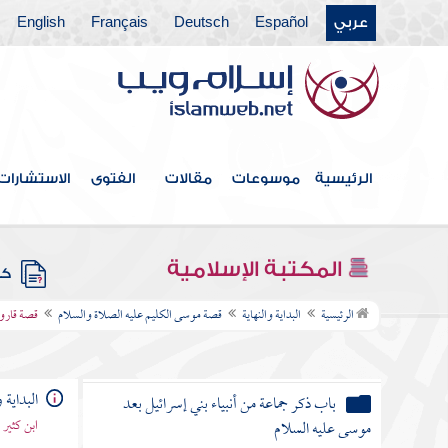
قصة هود عليه السلام
عربي
Español
Deutsch
Français
English
قصة صالح نبي ثمود عليه الصلاة والسلام
قصة إبراهيم الخليل عليه الصلاة والسلام
باب ذكر ذرية إبراهيم عليه الصلاة والسلام
الرئيسية
موسوعات
مقالات
الفتوى
الاستشارات
باب ذكر أمم أهلكوا بعامة
قصة يونس عليه الصلاة والسلام
المكتبة الإسلامية
كتب
قصة موسى الكليم عليه الصلاة والسلام
الرئيسية
البداية والنهاية
قصة موسى الكليم عليه الصلاة والسلام
قصة قارو
ذكر قصتي الخضر وإلياس عليهما السلام
البداية و
باب ذكر جماعة من أنبياء بني إسرائيل بعد
ابن كثير
موسى عليه السلام