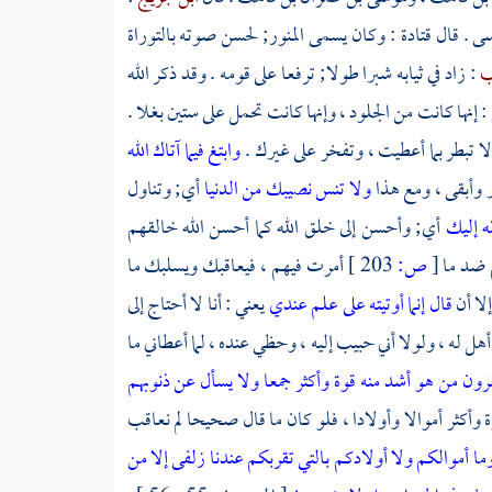
سى
. قال
قتادة
: وكان يسمى المنور; لحسن صوته بالتوراة
ب
: زاد في ثيابه شبرا طولا; ترفعا على قومه . وقد ذكر الله
: إنها كانت من الجلود ، وإنها كانت تحمل على ستين بغلا .
ا تبطر بما أعطيت ، وتفخر على غيرك .
وابتغ فيما آتاك الله
ر وأبقى ، ومع هذا
ولا تنس نصيبك من الدنيا
أي; وتناول
ه إليك
أي; وأحسن إلى خلق الله كما أحسن الله خالقهم
م ضد ما
[
ص:
203 ]
أمرت فيهم ، فيعاقبك ويسلبك ما
لا أن
قال إنما أوتيته على علم عندي
يعني : أنا لا أحتاج إلى
 أهل له ، ولولا أني حبيب إليه ، وحظي عنده ، لما أعطاني ما
قرون من هو أشد منه قوة وأكثر جمعا ولا يسأل عن ذنوبهم
أكثر أموالا وأولادا ، فلو كان ما قال صحيحا لم نعاقب
ما أموالكم ولا أولادكم بالتي تقربكم عندنا زلفى إلا من