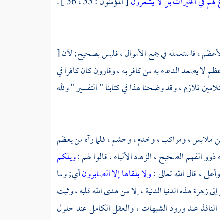
 لهم في الخيرات بل لا يشعرون
[ المؤمنون : 55 ، 56 ] .
 الأعظم ، فاستعمله في جمع الأموال ، فليس بصحيح; لأن
[
عظم لا يصعد الدعاء به من كافر به ، وقارون كان كافرا في
كلامين تلازم ، وقد وضحنا هذا في كتابنا " التفسير " ولله
من ملابس ، ومراكب ، وخدم ، وحشم ، فلما رآه من يعظم
اء ذوو الفهم الصحيح ، الزهاد الألباء ، قالوا لهم :
ويلكم
على ، قال الله تعالى :
ولا يلقاها إلا الصابرون
أي; وما
إلى زهرة هذه الدنيا الدنية ، إلا من هدى الله قلبه ، وثبت
 النافذ عند ورود الشبهات ، والعقل الكامل عند حلول