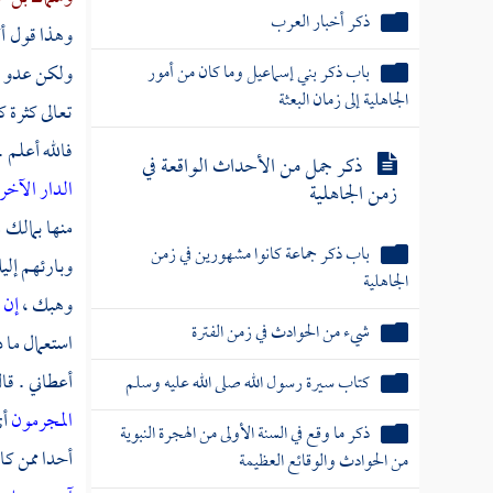
ذكر أخبار العرب
وهذا قول أك
باب ذكر بني إسماعيل وما كان من أمور
ولكن عدو ال
الجاهلية إلى زمان البعثة
تعالى كثرة ك
فالله أعلم 
ذكر جمل من الأحداث الواقعة في
الدار الآخر
زمن الجاهلية
منها بمالك 
باب ذكر جماعة كانوا مشهورين في زمن
وبارئهم إل
الجاهلية
وهبك ،
إن 
شيء من الحوادث في زمن الفترة
استعمال ما ذ
أعطاني . قال
كتاب سيرة رسول الله صلى الله عليه وسلم
المجرمون
أي
ذكر ما وقع في السنة الأولى من الهجرة النبوية
أحدا ممن كان 
من الحوادث والوقائع العظيمة