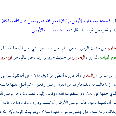
ى :
فخسفنا به وبداره الأرض فما كان له من فئة ينصرونه من دون الله وما كان 
ا ، وفخره على قومه بها ، قال :
فخسفنا به وبداره الأرض
.
بخاري
من حديث
الزهري
، عن
سالم
، عن أبيه ، عن النبي صلى الله عليه وسلم 
م القيامة .
ثم رواه
البخاري
من حديث
جرير بن زيد
، عن
سالم
، عن
أبي هرير
ن
ابن عباس
،
والسدي
، أن
قارون
أعطى امرأة بغيا مالا ، على أن تقول
لموسى
،
ال : إنها قالت له ذلك فأرعد من الفرق وصلى ركعتين ، ثم أقبل عليها فاس
لذي حملها على ذلك ، واستغفرت الله ، وتابت إليه ، فعند ذلك خر
موسى
لل
 أن تطيعك فيه ، فأمر
موسى
الأرض أن تبتلعه وداره ، فكان ذلك . فالله أ
غاله ، وملابسه ، على مجلس
موسى
، عليه السلام ، وهو يذكر قومه بأيام الله