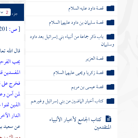
قصة داود عليه السلام
جزء
2
قصة سليمان بن داود عليهما السلام
[
ص:
201 ]
باب ذكر جماعة من أنبياء بني إسرائيل بعد داود
وسليمان
قال الله تعا
قصة العزير
يحب الفرح
المفسدين
قا
قصة زكريا ويحيى عليهما السلام
فخرج على قوم
قصة عيسى بن مريم
لمن آمن وعم
كتاب أخبار الماضين من بني إسرائيل وغيرهم
الذين تمنوا
الدار الآخر
كتاب الجامع لأخبار الأنبياء
عن
سعيد ب
المتقدمين
وسماك بن 