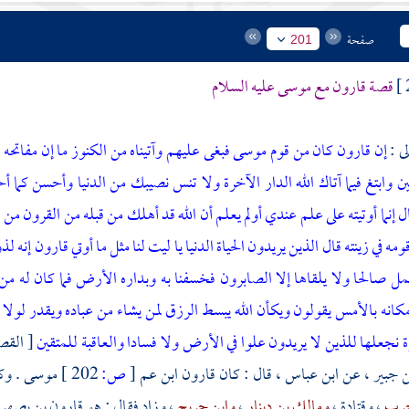
صفحة
201
قصة قارون مع
موسى
عليه السلام
لى :
إن قارون كان من قوم موسى فبغى عليهم وآتيناه من الكنوز ما إن مفاتحه لتنو
ين
وابتغ فيما آتاك الله الدار الآخرة ولا تنس نصيبك من الدنيا وأحسن كما أ
ل إنما أوتيته على علم عندي أولم يعلم أن الله قد أهلك من قبله من القرون من
ه في زينته قال الذين يريدون الحياة الدنيا يا ليت لنا مثل ما أوتي قارون إنه
ل صالحا ولا يلقاها إلا الصابرون
فخسفنا به وبداره الأرض فما كان له من 
 مكانه بالأمس يقولون ويكأن الله يبسط الرزق لمن يشاء من عباده ويقدر لولا 
ة نجعلها للذين لا يريدون علوا في الأرض ولا فسادا والعاقبة للمتقين
[ القصص : 76 
ن جبير
، عن
ابن عباس
، قال : كان
قارون
ابن عم
[
ص:
202 ]
موسى
. وك
حرب
،
وقتادة
،
ومالك بن دينار
،
وابن جريج
، وزاد فقال : هو
قارون بن يصهر