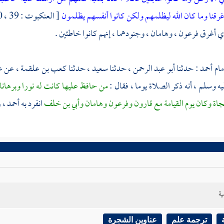
رقنا وما كان الله ليظلمهم ولكن كانوا أنفسهم يظلمون
[ العنكبوت : 39 ، 40 ] .
ذي أغرق
فرعون
،
وهامان
، وجنودهما ، إنهم كانوا خاطئين .
مام
أحمد
: حدثنا
أبو عبد الرحمن
، حدثنا
سعيد
، حدثنا
كعب بن علقمة
، عن
ع
يه وسلم ، أنه ذكر الصلاة يوما ، فقال :
من حافظ عليها كانت له نورا وبرهانا و
جاة وكان يوم القيامة مع
قارون
وفرعون
وهامان
وأبي بن خلف
انفرد به أحمد ، ر
ية
ترجمة علم
عناوين الشجرة