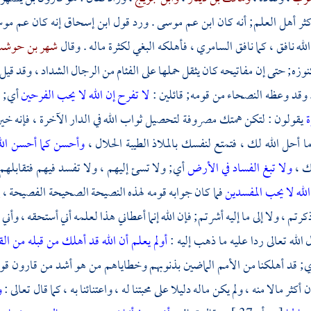
ثر أهل العلم; أنه كان ابن عم
موسى
. ورد قول
ابن إسحاق
إنه كان عم
مو
له نافق ، كما نافق
السامري
، فأهلكه البغي لكثرة ماله . وقال
شهر بن حوش
نوزه; حتى إن مفاتيحه كان يثقل حملها على الفئام من الرجال الشداد ، وقد قيل 
. وقد وعظه النصحاء من قومه; قائلين :
لا تفرح إن الله لا يحب الفرحين
أي; ل
ة
يقولون : لتكن همتك مصروفة لتحصيل ثواب الله في الدار الآخرة ، فإنه خي
ما أحل الله لك ، فتمتع لنفسك بالملاذ الطيبة الحلال ،
وأحسن كما أحسن الل
يك ،
ولا تبغ الفساد في الأرض
أي; ولا تسئ إليهم ، ولا تفسد فيهم فتقابله
الله لا يحب المفسدين
فما كان جوابه قومه لهذه النصيحة الصحيحة الفصيحة ، إ
كرتم ، ولا إلى ما إليه أشرتم; فإن الله إنما أعطاني هذا لعلمه أني أستحقه ، وأني
 الله تعالى ردا عليه ما ذهب إليه :
أولم يعلم أن الله قد أهلك من قبله من ال
; قد أهلكنا من الأمم الماضين بذنوبهم وخطاياهم من هو أشد من قارون قوة و
أكثر مالا منه ، ولم يكن ماله دليلا على محبتنا له ، واعتنائنا به ، كما قال تعالى :
و