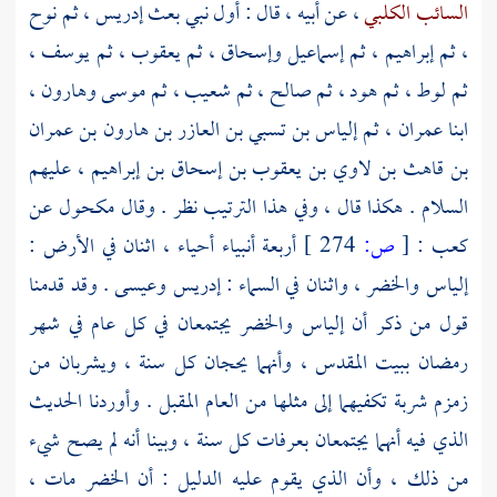
السائب الكلبي
، عن أبيه ، قال : أول نبي بعث
إدريس
، ثم
نوح
، ثم
إبراهيم
، ثم
إسماعيل
وإسحاق
، ثم
يعقوب
، ثم
يوسف
،
ثم
لوط
، ثم
هود
، ثم
صالح
، ثم
شعيب
، ثم
موسى
وهارون ،
ابنا عمران
، ثم
إلياس بن تسبي بن العازر بن هارون بن عمران
بن قاهث بن لاوي بن يعقوب بن إسحاق بن إبراهيم
، عليهم
السلام . هكذا قال ، وفي هذا الترتيب نظر . وقال
مكحول
عن
كعب
:
[
ص:
274 ]
أربعة أنبياء أحياء ، اثنان في الأرض :
إلياس
والخضر ،
واثنان في السماء :
إدريس
وعيسى
. وقد قدمنا
قول من ذكر أن
إلياس
والخضر
يجتمعان في كل عام في شهر
رمضان
ببيت المقدس
، وأنهما يحجان كل سنة ، ويشربان من
زمزم شربة تكفيهما إلى مثلها من العام المقبل . وأوردنا الحديث
الذي فيه أنهما يجتمعان
بعرفات
كل سنة ، وبينا أنه لم يصح شيء
من ذلك ، وأن الذي يقوم عليه الدليل : أن
الخضر
مات ،