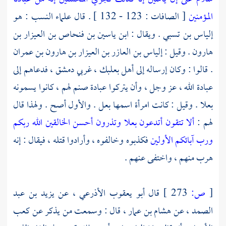
المؤمنين
[ الصافات : 123 - 132 ] . قال علماء النسب : هو
إلياس بن تسبي
. ويقال :
ابن ياسين بن فنحاص بن العيزار بن
هارون
. وقيل :
إلياس بن العازر بن العيزار بن هارون بن عمران
. قالوا : وكان إرساله إلى أهل
بعلبك
، غربي
دمشق
، فدعاهم إلى
عبادة الله ، عز وجل ، وأن يتركوا عبادة صنم لهم ، كانوا يسمونه
بعلا . وقيل : كانت امرأة اسمها بعل . والأول أصح . ولهذا قال
لهم :
ألا تتقون أتدعون بعلا وتذرون أحسن الخالقين الله ربكم
ورب آبائكم الأولين
فكذبوه وخالفوه ، وأرادوا قتله ، فيقال : إنه
هرب منهم ، واختفى عنهم .
[
ص:
273 ]
قال
أبو يعقوب الأذرعي
، عن
يزيد بن عبد
الصمد
، عن
هشام بن عمار ،
قال : وسمعت من يذكر عن
كعب