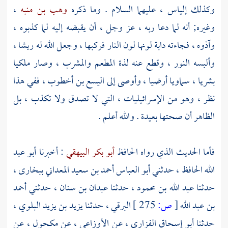
وكذلك
إلياس
، عليهما السلام . وما ذكره
وهب بن منبه
،
وغيره; أنه لما دعا ربه ، عز وجل ، أن يقبضه إليه لما كذبوه ،
وآذوه ، فجاءته دابة لونها لون النار فركبها ، وجعل الله له ريشا ،
وألبسه النور ، وقطع عنه لذة المطعم والمشرب ، وصار ملكيا
بشريا ، سماويا أرضيا ، وأوصى إلى
اليسع بن أخطوب ،
ففي هذا
نظر ، وهو من الإسرائيليات ، التي لا تصدق ولا تكذب ، بل
الظاهر أن صحتها بعيدة . والله أعلم .
فأما الحديث الذي رواه الحافظ
أبو بكر البيهقي
: أخبرنا
أبو عبد
الله الحافظ
، حدثني
أبو العباس أحمد بن سعيد المعداني
ببخارى ،
حدثنا
عبد الله بن محمود
، حدثنا
عبدان بن سنان
، حدثني
أحمد
بن عبد الله
[
ص:
275 ]
البرقي
، حدثنا
يزيد بن يزيد البلوي
،
حدثنا
أبو إسحاق الفزاري
، عن
الأوزاعي
، عن
مكحول
، عن