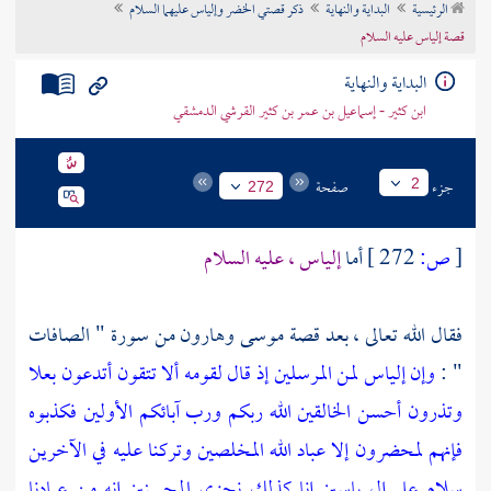
الرئيسية
البداية والنهاية
ذكر قصتي الخضر وإلياس عليهما السلام
تراجم الأعلام
قصة إلياس عليه السلام
البداية والنهاية
ابن كثير - إسماعيل بن عمر بن كثير القرشي الدمشقي
جزء
صفحة
2
272
[
ص:
272 ]
أما
إلياس
، عليه السلام
فقال الله تعالى ، بعد قصة
موسى
وهارون
من سورة " الصافات
" :
وإن إلياس لمن المرسلين إذ قال لقومه ألا تتقون أتدعون بعلا
وتذرون أحسن الخالقين الله ربكم ورب آبائكم الأولين فكذبوه
فإنهم لمحضرون إلا عباد الله المخلصين وتركنا عليه في الآخرين
سلام على إل ياسين إنا كذلك نجزي المحسنين إنه من عبادنا