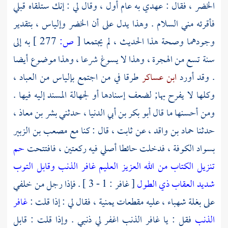
الخضر
، فقال : عهدي به عام أول ، وقال لي : إنك ستلقاه قبلي
فأقرئه مني السلام . وهذا يدل على أن
الخضر
وإلياس
، بتقدير
وجودهما وصحة هذا الحديث ، لم يجتمعا
[
ص:
277 ]
به إلى
سنة تسع من الهجرة ، وهذا لا يسوغ شرعا ، وهذا موضوع أيضا
. وقد أورد
ابن عساكر
طرقا في من اجتمع
بإلياس
من العباد ،
وكلها لا يفرح بها; لضعف إسنادها أو لجهالة المسند إليه فيها .
ومن أحسنها ما قال
أبو بكر بن أبي الدنيا
، حدثني
بشر بن معاذ
،
حدثنا
حماد بن واقد
، عن
ثابت
، قال : كنا مع
مصعب بن الزبير
بسواد
الكوفة
، فدخلت حائطا أصلي فيه ركعتين ، فافتتحت
حم
تنزيل الكتاب من الله العزيز العليم غافر الذنب وقابل التوب
شديد العقاب ذي الطول
[ غافر : 1 - 3 ] . فإذا رجل من خلفي
على بغلة شهباء ، عليه مقطعات يمنية ، فقال لي : إذا قلت :
غافر
الذنب
فقل : يا غافر الذنب اغفر لي ذنبي . وإذا قلت : قابل