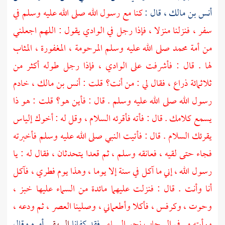
أنس بن مالك
، قال :
كنا مع رسول الله صلى الله عليه وسلم في
سفر ، فنزلنا منزلا ، فإذا رجل في الوادي يقول : اللهم اجعلني
من أمة محمد صلى الله عليه وسلم المرحومة ، المغفورة ، المثاب
لها . قال : فأشرفت على الوادي ، فإذا رجل طوله أكثر من
ثلاثمائة ذراع ، فقال لي : من أنت؟ قلت :
أنس بن مالك
، خادم
رسول الله صلى الله عليه وسلم . قال : فأين هو؟ قلت : هو ذا
يسمع كلامك . قال : فأته فأقرئه السلام ، وقل له : أخوك
إلياس
يقرئك السلام . قال : فأتيت النبي صلى الله عليه وسلم فأخبرته
فجاء حتى لقيه ، فعانقه وسلم ، ثم قعدا يتحدثان ، فقال له : يا
رسول الله ، إني ما آكل في سنة إلا يوما ، وهذا يوم فطري ، فآكل
أنا وأنت . قال : فنزلت عليهما مائدة من السماء عليها خبز ،
وحوت ، وكرفس ، فأكلا وأطعماني ، وصلينا العصر ، ثم ودعه ،
ورأيته مر في السحاب نحو السماء
. فقد كفانا
البيهقي
أمره وقال