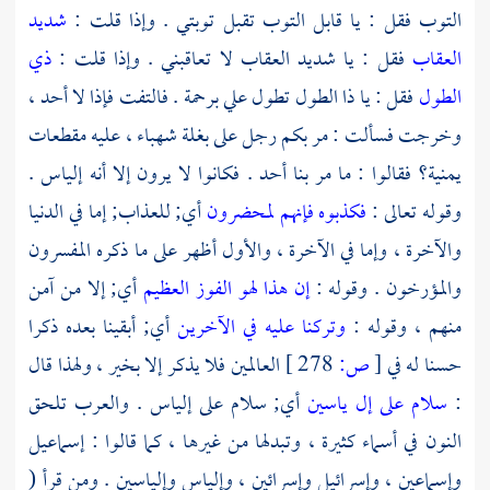
التوب فقل : يا قابل التوب تقبل توبتي . وإذا قلت :
شديد
العقاب
فقل : يا شديد العقاب لا تعاقبني . وإذا قلت :
ذي
الطول
فقل : يا ذا الطول تطول علي برحمة . فالتفت فإذا لا أحد ،
وخرجت فسألت : مر بكم رجل على بغلة شهباء ، عليه مقطعات
يمنية؟ فقالوا : ما مر بنا أحد . فكانوا لا يرون إلا أنه
إلياس
.
وقوله تعالى :
فكذبوه فإنهم لمحضرون
أي; للعذاب; إما في الدنيا
والآخرة ، وإما في الآخرة ، والأول أظهر على ما ذكره المفسرون
والمؤرخون . وقوله :
إن هذا لهو الفوز العظيم
أي; إلا من آمن
منهم ، وقوله :
وتركنا عليه في الآخرين
أي; أبقينا بعده ذكرا
حسنا له في
[
ص:
278 ]
العالمين فلا يذكر إلا بخير ، ولهذا قال
:
سلام على إل ياسين
أي; سلام على
إلياس
. والعرب تلحق
النون في أسماء كثيرة ، وتبدلها من غيرها ، كما قالوا : إسماعيل
وإسماعين ، وإسرائيل وإسرائين ،
وإلياس
وإلياسين . ومن قرأ (