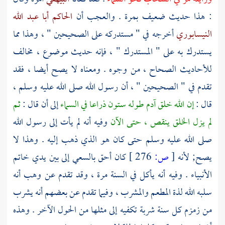
: هذا حديث ضعيف بمرة . والعجب أن
الحاكم أبا عبد الله
النيسابوري
أخرجه في " مستدركه على الصحيحين " ، وهذا مما
يستدرك به على " المستدرك " ، فإنه حديث موضوع ، مخالف
للأحاديث الصحاح ، من وجوه . ومعناه لا يصح أيضا ، فقد
تقدم في " الصحيحين " ، أن رسول الله صلى الله عليه وسلم ،
قال :
إن الله خلق
آدم
طوله ستون ذراعا في السماء
إلى أن قال :
ثم
لم يزل الخلق ينقص ، حتى الآن
وفيه أنه لم يأت إلى رسول الله
صلى الله عليه وسلم حتى كان هو الذي ذهب إليه . وهذا لا
يصح; لأنه
[
ص:
276 ]
كان أحق بالسعي إلى بين يدي خاتم
الأنبياء . وفيه أنه يأكل في السنة مرة ، وقد تقدم عن
وهب
أنه
سلبه الله لذة المطعم والمشرب ، وفيما تقدم عن بعضهم أنه يشرب
من زمزم كل سنة شربة تكفيه إلى مثلها من الحول الآخر . وهذه