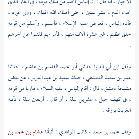
الأحبار
، أنه قال : إن
إلياس
اختبأ من ملك قومه ، في الغار الذي
تحت الدم ، عشر سنين ، حتى أهلك الله الملك ، وولى غيره ،
فأتاه
إلياس
، فعرض عليه الإسلام ، فأسلم ، وأسلم من قومه
خلق عظيم ، غير عشرة آلاف منهم ، فأمر بهم فقتلوا عن آخرهم
.
وقال
ابن أبي الدنيا
حدثني
أبو محمد القاسم بن هاشم
، حدثنا
عمر بن سعيد الدمشقي
، حدثنا
سعيد بن عبد العزيز
، عن بعض
مشيخة
دمشق
، قال : أقام
إلياس
، عليه السلام ، هاربا من قومه
، في كهف جبل ، عشرين ليلة ، أو قال : أربعين ليلة ، تأتيه
الغربان برزقه .
وقال
محمد بن سعد
، كاتب
الواقدي
: أنبأنا
هشام بن محمد بن