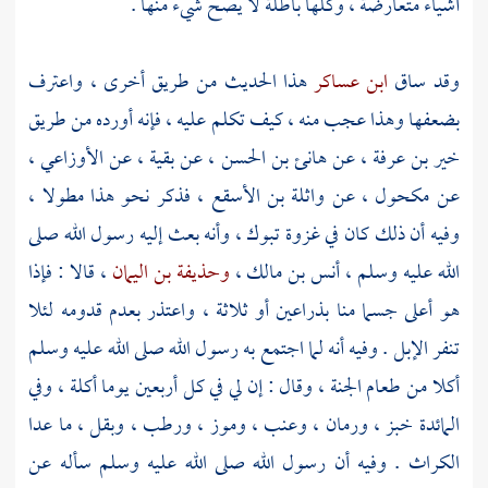
أشياء متعارضة ، وكلها باطلة لا يصح شيء منها .
وقد ساق
ابن عساكر
هذا الحديث من طريق أخرى ، واعترف
بضعفها وهذا عجب منه ، كيف تكلم عليه ، فإنه أورده من طريق
خير بن عرفة
، عن
هانئ بن الحسن
، عن
بقية
، عن
الأوزاعي
،
عن
مكحول
، عن
واثلة بن الأسقع
، فذكر نحو هذا مطولا ،
وفيه أن ذلك كان في غزوة
تبوك
، وأنه بعث إليه رسول الله صلى
الله عليه وسلم ،
أنس بن مالك
،
وحذيفة بن اليمان
، قالا : فإذا
هو أعلى جسما منا بذراعين أو ثلاثة ، واعتذر بعدم قدومه لئلا
تنفر الإبل . وفيه أنه لما اجتمع به رسول الله صلى الله عليه وسلم
أكلا من طعام الجنة ، وقال : إن لي في كل أربعين يوما أكلة ، وفي
المائدة خبز ، ورمان ، وعنب ، وموز ، ورطب ، وبقل ، ما عدا
الكراث . وفيه أن رسول الله صلى الله عليه وسلم سأله عن