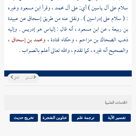
سلام على آل ياسين ) أي; على
آل محمد ،
وقرأ
ابن مسعود
وغيره
: ( سلام على إدراسين ) . ونقل عنه من طريق
إسحاق
عن
عبيدة
بن ربيعة
، عن
ابن مسعود
، أنه قال :
إلياس
هو
إدريس
. وإليه
ذهب
الضحاك بن مزاحم ،
وحكاه
قتادة
،
ومحمد بن إسحاق ،
والصحيح أنه غيره ، كما تقدم ، والله تعالى أعلم بالصواب .
السابق
التالي
الخدمات العلمية
تفسير الآية
ترجمة علم
عناوين الشجرة
تخريج حديث