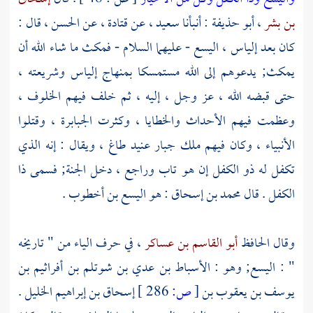
بن بشر
،
أبو حذيفة
: أنبأنا
سعيد
، عن
قتادة
، عن
الحسن
، قال :
كان بعد
إلياس
،
اليسع
- عليهما السلام - فمكث ما شاء الله أن
يمكث; يدعوهم إلى الله مستمسكا بمنهاج
إلياس
وشريعته ،
حتى قبضه الله ، عز وجل ، إليه ، ثم خلف فيهم الخلوف ،
وعظمت فيهم الأحداث والخطايا ، وكثرت الجبابرة ، وقتلوا
الأنبياء ، وكان فيهم ملك جبار عنيد طاغ ، ويقال : إنه الذي
تكفل له
ذو الكفل
إن هو تاب وراجع ، دخل الجنة; فسمى
ذا
الكفل
. قال
محمد بن إسحاق
: هو
اليسع بن أخطوب
.
وقال الحافظ
أبو القاسم بن عساكر
، في حرف الياء من " تاريخه
" :
اليسع; وهو : الأسباط بن عدي بن شوتلم بن أفراثيم بن
يوسف بن يعقوب بن
[
ص:
286 ]
إسحاق بن إبراهيم
الخليل .