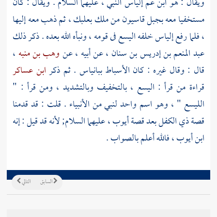
ويقال : هو ابن عم
إلياس
النبي ، عليهما السلام . ويقال : كان
مستخفيا معه بجبل
قاسيون
من ملك
بعلبك
، ثم ذهب معه إليها
، فلما رفع إلياس خلفه
اليسع
فى قومه ، ونبأه الله بعده . ذكر ذلك
عبد المنعم بن إدريس بن سنان
، عن أبيه ، عن
وهب بن منبه
،
قال : وقال غيره : كان الأسباط ببانياس . ثم ذكر
ابن عساكر
قراءة من قرأ : اليسع ، بالتخفيف وبالتشديد ، ومن قرأ : "
الليسع " ، وهو اسم واحد لنبي من الأنبياء . قلت : قد قدمنا
قصة
ذي الكفل
بعد قصة
أيوب
، عليهما السلام; لأنه قد قيل : إنه
ابن
أيوب ،
فالله أعلم بالصواب .
السابق
التالي