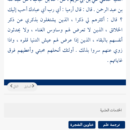
بن عبد الرحمن
. قال : قال
أرميا
: أي رب أي عبادك أحب إليك
؟ قال : أكثرهم لي ذكرا ، الذين يشتغلون بذكري عن ذكر
الخلائق ، الذين لا تعرض لهم وساوس الغناء ، ولا يحدثون
أنفسهم بالبقاء ، الذين إذا عرض لهم عيش الدنيا قلوه ، واذا
زوي عنهم سروا بذلك . أولئك أنحلهم محبتي وأعطيهم فوق
غاياتهم .
السابق
التالي
الخدمات العلمية
ترجمة علم
عناوين الشجرة