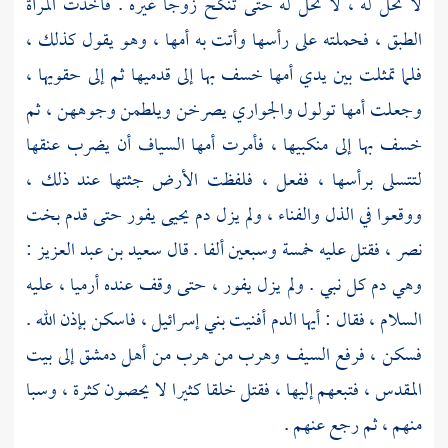
لا تحل له ، لا تحل له حتى تنكح زوجا غيره . فأخذت المرأة
الطبق ، فحملته على رأسها وأتت به أمها ، وهو يقول كذلك ،
فلما تمثلت بين يدي أمها خسف بها إلى قدميها ثم إلى حقويها ،
وجعلت أمها تولول والجواري يصرخن ويلطمن وجوههن ، ثم
خسف بها إلى منكبيها ، فأمرت أمها السياف أن يضرب عنقها
لتتسلى برأسها ، ففعل ، فلفظت الأرض جثتها عند ذلك ،
ووقعوا في الذل والفناء ، ولم يزل دم
يحيى
يفور حتى قدم
بخت
نصر
، فقتل عليه خمسة وسبعين ألفا . قال
سعيد بن عبد العزيز
:
وهي دم كل نبي . ولم يزل يفور ، حتى وقف عنده
أرميا
، عليه
السلام ، فقال : أيها الدم أفنيت
بني إسرائيل
، فاسكن بإذن الله .
فسكن ، فرفع السيف وهرب من هرب من
أهل
دمشق
إلى
بيت
المقدس
، فتبعهم إليها ، فقتل خلقا كثيرا لا يحصون كثرة ، وسبا
منهم ، ثم رجع عنهم .