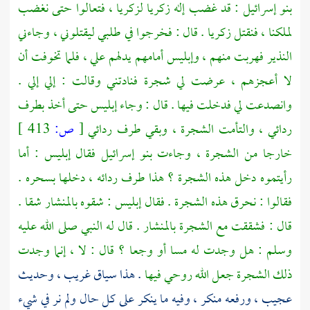
بنو إسرائيل
: قد غضب إله
زكريا
لزكريا ،
فتعالوا حتى نغضب
لملكنا ، فنقتل
زكريا
. قال : فخرجوا في طلبي ليقتلوني ، وجاءني
النذير فهربت منهم ، وإبليس أمامهم يدلهم علي ، فلما تخوفت أن
لا أعجزهم ، عرضت لي شجرة فنادتني وقالت : إلي إلي .
وانصدعت لي فدخلت فيها . قال : وجاء إبليس حتى أخذ بطرف
ردائي ، والتأمت الشجرة ، وبقي طرف ردائي
[
ص:
413 ]
خارجا من الشجرة ، وجاءت
بنو إسرائيل
فقال إبليس : أما
رأيتموه دخل هذه الشجرة ؟ هذا طرف ردائه ، دخلها بسحره .
فقالوا : نحرق هذه الشجرة . فقال إبليس : شقوه بالمنشار شقا .
قال : فشققت مع الشجرة بالمنشار . قال له النبي صلى الله عليه
وسلم : هل وجدت له مسا أو وجعا ؟ قال : لا ، إنما وجدت
ذلك الشجرة جعل الله روحي فيها
. هذا سياق غريب ، وحديث
عجيب ، ورفعه منكر ، وفيه ما ينكر على كل حال ولم نر في شيء