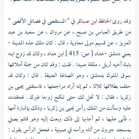
وقد روى
الحافظ ابن عساكر
في " المستقصى في فضائل
الأقصى
"
من طريق
العباس بن صبح ،
عن
مروان ،
عن
سعيد بن عبد
العزيز ،
عن
قسيم مولى معاوية
، قال : كان ملك هذه المدينة -
يعني
دمشق
-
هداد
[
ص:
415 ]
ابن هداد
، وكان قد زوج ابنه
بابنة أخيه
أريل
، ملكة
صيدا
. قلت : وقد كان من جملة أملاكها
سوق الملوك بدمشق ،
وهو الصاغة العتيقة . قال : وكان قد
حلف بطلاقها ثلاثا ، ثم إنه أراد مراجعتها ، فاستفتى
يحيى بن
زكريا
، فقال : لا تحل لك حتى تنكح زوجا غيرك . فحقدت
عليه وسألت من الملك رأس
يحيى بن زكريا ،
وذلك بإشارة أمها
، فأبى عليها ، ثم أجابها إلى ذلك وبعث إليه وهو قائم يصلي
بمسجد
جيرون
من أتاه برأسه في صينية ، فجعل الرأس يقول :