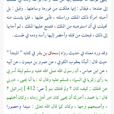
إلى عندها ، فيقال : إنها هلكت من فورها وساعتها . وقيل : بل
أحبته امرأة ذلك الملك وراسلته ، فأبى عليها ، فلما يئست منه
تحيلت في أن استوهبته من الملك ، فتمنع عليها الملك ، ثم أجابها
إلى ذلك ، فبعثت من قتله وأحضر إليها رأسه ودمه في طست .
وقد ورد معناه في حديث رواه
إسحاق بن بشر
في كتابه " المبتدأ "
حيث قال : أنبأنا
يعقوب الكوفي ،
عن
عمرو بن ميمون
، عن أبيه
، عن
ابن عباس ،
أن رسول الله صلى الله عليه وسلم ليلة أسري
به رأى
زكريا
في السماء ، فسلم عليه وقال له : يا
أبا يحيى ،
خبرني
عن قتلك ; كيف كان ؟ ولم قتلك
بنو
[
ص:
412 ]
إسرائيل ؟
قال : يا
محمد ،
أخبرك أن
يحيى
كان خير أهل زمانه ، وكان أجملهم
، وأصبحهم وجها ، وكان كما قال الله تعالى :
سيدا وحصورا