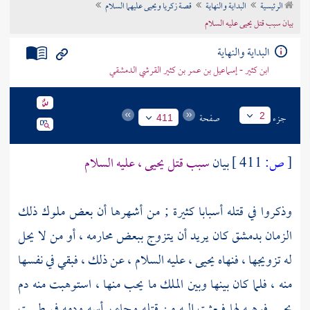
الرئيسية
البداية والنهاية
قصة زكريا ويحيى عليهما السلام
تراجم الأعلام
بيان سبب قتل يحيى عليه السلام
البداية والنهاية
ابن كثير - إسماعيل بن عمر بن كثير القرشي الدمشقي
جزء
صفحة
2
411
[
ص:
411 ]
بيان
سبب قتل يحيى ، عليه السلام
وذكروا في قتله أسبابا كثيرة ; من أشهرها أن بعض ملوك ذلك
الزمان
بدمشق
كان يريد أن يتزوج ببعض محارمه ، أو من لا يحل
له تزويجها ، فنهاه
يحيى
، عليه السلام ، عن ذلك ، فبقي في نفسها
منه ، فلما كان بينها وبين الملك ما يحب منها ، استوهبت منه دم
يحيى
فوهبه لها فبعثت إليه من قتله وجاء برأسه ودمه في طست