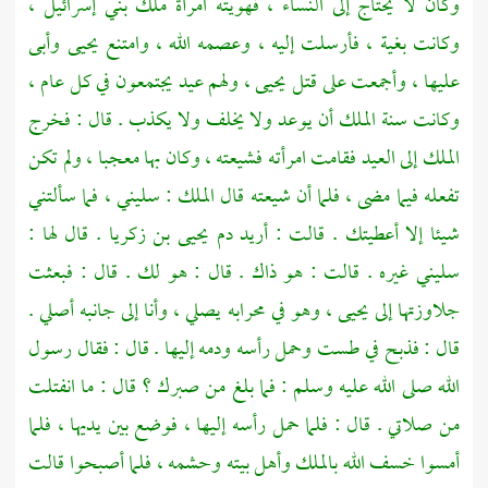
وكان لا يحتاج إلى النساء ، فهويته امرأة ملك
بني إسرائيل ،
وكانت بغية ، فأرسلت إليه ، وعصمه الله ، وامتنع
يحيى
وأبى
عليها ، وأجمعت على قتل
يحيى ،
ولهم عيد يجتمعون في كل عام ،
وكانت سنة الملك أن يوعد ولا يخلف ولا يكذب . قال : فخرج
الملك إلى العيد فقامت امرأته فشيعته ، وكان بها معجبا ، ولم تكن
تفعله فيما مضى ، فلما أن شيعته قال الملك : سليني ، فما سألتني
شيئا إلا أعطيتك . قالت : أريد دم
يحيى بن زكريا
. قال لها :
سليني غيره . قالت : هو ذاك . قال : هو لك . قال : فبعثت
جلاوزتها إلى
يحيى
، وهو في محرابه يصلي ، وأنا إلى جانبه أصلي .
قال : فذبح في طست وحمل رأسه ودمه إليها . قال : فقال رسول
الله صلى الله عليه وسلم : فما بلغ من صبرك ؟ قال : ما انفتلت
من صلاتي . قال : فلما حمل رأسه إليها ، فوضع بين يديها ، فلما
أمسوا خسف الله بالملك وأهل بيته وحشمه ، فلما أصبحوا قالت