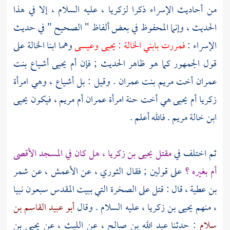
من أحاديث الإسراء ذكرا
لزكريا
، عليه السلام ، إلا في هذا
الحديث ، وإنما المحفوظ في بعض ألفاظ " الصحيح " في حديث
الإسراء :
فمررت بابني الخالة :
يحيى
وعيسى
وهما ابنا الخالة على
قول الجمهور كما هو ظاهر الحديث ; فإن
أم يحيى أشياع بنت
عمران
أخت
مريم بنت عمران
. وقيل : بل
أشياع
، وهي امرأة
زكريا
أم يحيى
هي أخت
حنة امرأة عمران أم مريم
، فيكون
يحيى
ابن خالة
مريم
. فالله أعلم .
ثم اختلف في
مقتل
يحيى بن زكريا ،
هل كان في المسجد الأقصى
أم بغيره ؟
على قولين ; فقال
الثوري ،
عن
الأعمش
، عن
شمر
بن عطية ،
قال : قتل على الصخرة التي
ببيت المقدس
سبعون نبيا
، منهم
يحيى بن زكريا
، عليه السلام . وقال
أبو عبيد القاسم بن
سلام
: حدثنا
عبد الله بن صالح
، عن
الليث ،
عن
يحيى بن