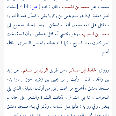
سعيد
، عن
سعيد بن المسيب
، قال : قدم
[
ص:
414 ]
بخت
نصر
دمشق
فإذا هو بدم
يحيى بن زكريا
يغلي ، فسأل عنه فأخبروه
، فقتل على دمه سبعين ألفا ، فسكن . وهذا إسناد صحيح إلى
سعيد بن المسيب
، وهو يقتضي أنه قتل
بدمشق
، وأن قصة
بخت
نصر
كانت بعد
المسيح
، كما قاله
عطاء
والحسن البصري
. فالله
أعلم .
وروى
الحافظ ابن عساكر
، من طريق
الوليد بن مسلم
، عن
زيد
بن واقد
، قال : رأيت رأس
يحيى بن زكريا
حين أرادوا بناء
مسجد
دمشق
، أخرج من تحت ركن من أركان القبلة ، الذي يلي
المحراب ، مما يلي الشرق ، فكانت البشرة والشعر على حاله لم
يتغير . وفي رواية : كأنما قتل الساعة . وذكر في بناء مسجد
دمشق
، أنه جعل تحت العمود المعروف بعمود السكاسكة . فالله أعلم .