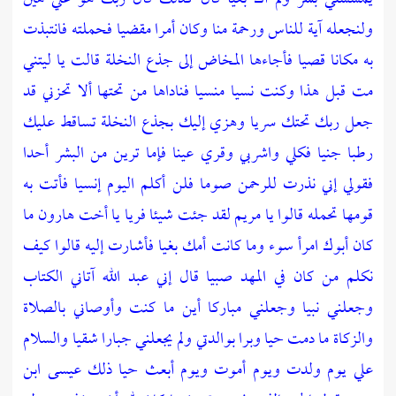
ولنجعله آية للناس ورحمة منا وكان أمرا مقضيا فحملته فانتبذت
به مكانا قصيا فأجاءها المخاض إلى جذع النخلة قالت يا ليتني
مت قبل هذا وكنت نسيا منسيا فناداها من تحتها ألا تحزني قد
جعل ربك تحتك سريا وهزي إليك بجذع النخلة تساقط عليك
رطبا جنيا فكلي واشربي وقري عينا فإما ترين من البشر أحدا
فقولي إني نذرت للرحمن صوما فلن أكلم اليوم إنسيا فأتت به
قومها تحمله قالوا يا مريم لقد جئت شيئا فريا يا أخت هارون ما
كان أبوك امرأ سوء وما كانت أمك بغيا فأشارت إليه قالوا كيف
نكلم من كان في المهد صبيا قال إني عبد الله آتاني الكتاب
وجعلني نبيا وجعلني مباركا أين ما كنت وأوصاني بالصلاة
والزكاة ما دمت حيا وبرا بوالدتي ولم يجعلني جبارا شقيا والسلام
علي يوم ولدت ويوم أموت ويوم أبعث حيا ذلك عيسى ابن