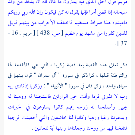
مريم قول الحق الذي فيه يمترون ما كان لله أن يتخذ من ولد
سبحانه إذا قضى أمرا فإنما يقول له كن فيكون وإن الله ربي وربكم
فاعبدوه هذا صراط مستقيم فاختلف الأحزاب من بينهم فويل
للذين كفروا من مشهد يوم عظيم
[
ص:
438 ]
[ مريم : 16 -
37 ] .
ذكر تعالى هذه القصة بعد قصة
زكريا ،
التي هي كالمقدمة لها
والتوطئة قبلها ، كما ذكر في سورة " آل عمران " قرن بينهما في
سياق واحد ، وكما قال في سورة " الأنبياء " :
وزكريا إذ نادى ربه
رب لا تذرني فردا وأنت خير الوارثين فاستجبنا له ووهبنا له
يحيى وأصلحنا له زوجه إنهم كانوا يسارعون في الخيرات
ويدعوننا رغبا ورهبا وكانوا لنا خاشعين والتي أحصنت فرجها
فنفخنا فيها من روحنا وجعلناها وابنها آية للعالمين
.