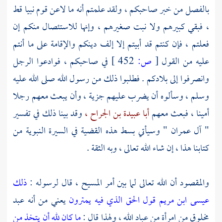
بالفصل من خبر صاحبكم ، ولقد علمتم أنه ما لاعن قوم نبيا قط
، فبقي كبيرهم ولا نبت صغيرهم ، وإنها للاستئصال منكم إن
فعلتم ، فإن كنتم قد أبيتم إلا إلف دينكم والإقامة على ما أنتم
عليه من القول
[
ص:
452 ]
في صاحبكم ، فوادعوا الرجل
وانصرفوا إلى بلادكم . فطلبوا ذلك من رسول الله صلى الله عليه
وسلم ، وسألوه أن يضرب عليهم جزية ، وأن يبعث معهم رجلا
أمينا ، فبعث معهم
أبا عبيدة بن الجراح ،
وقد بينا ذلك في تفسير
" آل عمران " وسيأتي بسط هذه القضية في السيرة النبوية من
كتابنا هذا ، إن شاء الله تعالى ، وبه الثقة .
والمقصود أن الله تعالى لما بين أمر
المسيح
، قال لرسوله :
ذلك
عيسى ابن مريم قول الحق الذي فيه يمترون
يعني من أنه عبد
مخلوق من امرأة من عباد الله ، ولهذا قال :
ما كان لله أن يتخذ من