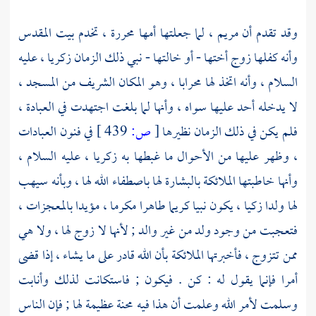
وقد تقدم أن
مريم ،
لما جعلتها أمها محررة ، تخدم
بيت المقدس
وأنه كفلها زوج أختها - أو خالتها - نبي ذلك الزمان
زكريا
، عليه
السلام ، وأنه اتخذ لها محرابا ، وهو المكان الشريف من المسجد ،
لا يدخله أحد عليها سواه ، وأنها لما بلغت اجتهدت في العبادة ،
فلم يكن في ذلك الزمان نظيرها
[
ص:
439 ]
في فنون العبادات
، وظهر عليها من الأحوال ما غبطها به
زكريا ،
عليه السلام ،
وأنها خاطبتها الملائكة بالبشارة لها باصطفاء الله لها ، وبأنه سيهب
لها ولدا زكيا ، يكون نبيا كريما طاهرا مكرما ، مؤيدا بالمعجزات ،
فتعجبت من وجود ولد من غير والد ; لأنها لا زوج لها ، ولا هي
ممن تتزوج ، فأخبرتها الملائكة بأن الله قادر على ما يشاء ، إذا قضى
أمرا فإنما يقول له : كن . فيكون ; فاستكانت لذلك وأنابت
وسلمت لأمر الله وعلمت أن هذا فيه محنة عظيمة لها ; فإن الناس