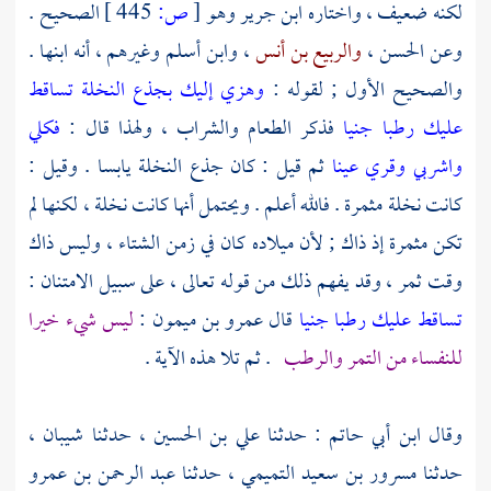
لكنه ضعيف ، واختاره
ابن جرير
وهو
[
ص:
445 ]
الصحيح .
وعن
الحسن
،
والربيع بن أنس
،
وابن أسلم
وغيرهم ، أنه ابنها .
والصحيح الأول ; لقوله :
وهزي إليك بجذع النخلة تساقط
عليك رطبا جنيا
فذكر الطعام والشراب ، ولهذا قال :
فكلي
واشربي وقري عينا
ثم قيل : كان جذع النخلة يابسا . وقيل :
كانت نخلة مثمرة . فالله أعلم . ويحتمل أنها كانت نخلة ، لكنها لم
تكن مثمرة إذ ذاك ; لأن ميلاده كان في زمن الشتاء ، وليس ذاك
وقت ثمر ، وقد يفهم ذلك من قوله تعالى ، على سبيل الامتنان :
تساقط عليك رطبا جنيا
قال عمرو بن ميمون
:
ليس شيء خيرا
للنفساء من التمر والرطب
. ثم تلا هذه الآية .
وقال
ابن أبي حاتم
: حدثنا
علي بن الحسين
، حدثنا
شيبان
،
حدثنا
مسرور بن سعيد التميمي ،
حدثنا
عبد الرحمن بن عمرو