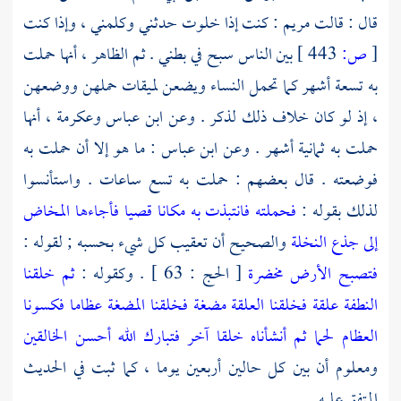
قال : قالت
مريم
: كنت إذا خلوت حدثني وكلمني ، وإذا كنت
[
ص:
443 ]
بين الناس سبح في بطني . ثم الظاهر ، أنها حملت
به تسعة أشهر كما تحمل النساء ويضعن لميقات حملهن ووضعهن
، إذ لو كان خلاف ذلك لذكر . وعن
ابن عباس
وعكرمة ،
أنها
حملت به ثمانية أشهر . وعن
ابن عباس
: ما هو إلا أن حملت به
فوضعته . قال بعضهم : حملت به تسع ساعات . واستأنسوا
لذلك بقوله :
فحملته فانتبذت به مكانا قصيا فأجاءها المخاض
إلى جذع النخلة
والصحيح أن تعقيب كل شيء بحسبه ; لقوله :
فتصبح الأرض مخضرة
[ الحج : 63 ] . وكقوله :
ثم خلقنا
النطفة علقة فخلقنا العلقة مضغة فخلقنا المضغة عظاما فكسونا
العظام لحما ثم أنشأناه خلقا آخر فتبارك الله أحسن الخالقين
ومعلوم أن بين كل حالين أربعين يوما ، كما ثبت في الحديث
المتفق عليه .