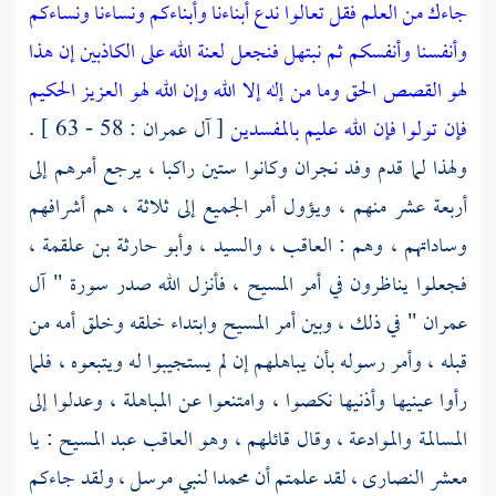
جاءك من العلم فقل تعالوا ندع أبناءنا وأبناءكم ونساءنا ونساءكم
وأنفسنا وأنفسكم ثم نبتهل فنجعل لعنة الله على الكاذبين إن هذا
لهو القصص الحق وما من إله إلا الله وإن الله لهو العزيز الحكيم
فإن تولوا فإن الله عليم بالمفسدين
[ آل عمران : 58 - 63 ] .
ولهذا لما قدم وفد
نجران
وكانوا ستين راكبا ، يرجع أمرهم إلى
أربعة عشر منهم ، ويؤول أمر الجميع إلى ثلاثة ، هم أشرافهم
وساداتهم ، وهم :
العاقب ،
والسيد ،
وأبو حارثة بن علقمة ،
فجعلوا يناظرون في أمر المسيح ، فأنزل الله صدر سورة " آل
عمران " في ذلك ، وبين أمر المسيح وابتداء خلقه وخلق أمه من
قبله ، وأمر رسوله بأن يباهلهم إن لم يستجيبوا له ويتبعوه ، فلما
رأوا عينيها وأذنيها نكصوا ، وامتنعوا عن المباهلة ، وعدلوا إلى
المسالمة والموادعة ، وقال قائلهم ، وهو
العاقب عبد المسيح
: يا
معشر
النصارى ،
لقد علمتم أن
محمدا
لنبي مرسل ، ولقد جاءكم