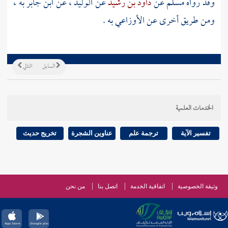
وقد رواه
مسلم
عن
داود بن رشيد
عن
الوليد ،
عن
ابن جابر
به ،
ومن طريق أخرى عن
الأوزاعي
به .
السابق
التالي
الخدمات العلمية
تفسير الآية
ترجمة علم
عناوين الشجرة
تخريج حديث
وثيقة الخصوصية
اتفاقية الخدمة
اتصل بنا
من نحن