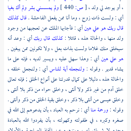
، أو يوجد لي ولد ،
[
ص:
440 ]
ولم يمسسني بشر ولم أك بغيا
أي : ولست ذات زوج ، وما أنا ممن يفعل الفاحشة .
قال كذلك
قال ربك هو علي هين
أي : فأجابها الملك عن تعجبها من وجود
ولد منها ، والحالة هذه ، قائلا :
كذلك قال ربك
أي : وعد أنه
سيخلق منك غلاما ولست بذات بعل ، ولا تكونين ممن يبغين .
هو علي هين
أي : وهذا سهل عليه ، ويسير لديه ، فإنه على ما
يشاء قدير . وقوله :
ولنجعله آية للناس
أي : ولنجعل خلقه ،
والحالة هذه ، دليلا على كمال قدرتنا على أنواع الخلق ; فإنه تعالى
خلق
آدم
من غير ذكر ولا أنثى ، وخلق
حواء
من ذكر بلا أنثى ،
وخلق
عيسى
من أنثى بلا ذكر ، وخلق بقية الخلق من ذكر وأنثى .
وقوله :
ورحمة منا
أي : نرحم به العباد ، بأن يدعوهم إلى الله في
صغره وكبره ، في طفولته وكهولته ، بأن يفردوا الله بالعبادة
وحده لا شريك له ، وينزهوه عن اتخاذ الصاحبة والأولاد