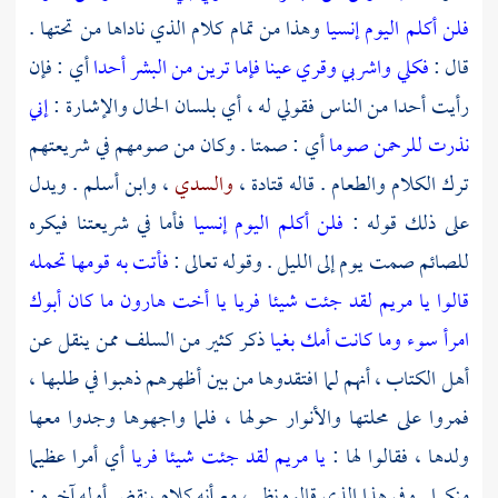
فلن أكلم اليوم إنسيا
وهذا من تمام كلام الذي ناداها من تحتها .
قال :
فكلي واشربي وقري عينا فإما ترين من البشر أحدا
أي : فإن
رأيت أحدا من الناس فقولي له ، أي بلسان الحال والإشارة :
إني
نذرت للرحمن صوما
أي : صمتا . وكان من صومهم في شريعتهم
ترك الكلام والطعام . قاله
قتادة
،
والسدي
،
وابن أسلم
. ويدل
على ذلك قوله :
فلن أكلم اليوم إنسيا
فأما في شريعتنا فيكره
للصائم صمت يوم إلى الليل . وقوله تعالى :
فأتت به قومها تحمله
قالوا يا مريم لقد جئت شيئا فريا يا أخت هارون ما كان أبوك
امرأ سوء وما كانت أمك بغيا
ذكر كثير من السلف ممن ينقل عن
أهل الكتاب ، أنهم لما افتقدوها من بين أظهرهم ذهبوا في طلبها ،
فمروا على محلتها والأنوار حولها ، فلما واجهوها وجدوا معها
ولدها ، فقالوا لها :
يا مريم لقد جئت شيئا فريا
أي أمرا عظيما
منكرا . وفي هذا الذي قالوه نظر ، مع أنه كلام ينقض أوله آخره ;