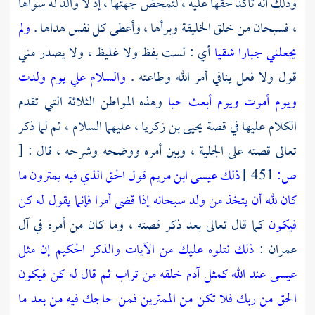
وذلك أنه تأكد حقها عليه ، لتمحض جهتها ، إذ لا والد له سواها
، فسبحان من خلق الخليقة وبرأها ، وأعطى كل نفس هداها .
ولم
يجعلني جبارا شقيا
أي : لست بفظ ولا غليظ ، ولا يصدر مني
قول ولا فعل ينافي أمر الله وطاعته .
والسلام علي يوم ولدت
ويوم أموت ويوم أبعث حيا
وهذه المواطن الثلاثة التي تقدم
الكلام عليها في قصة
يحيى بن زكريا ،
عليهما السلام ، ثم لما ذكر
تعالى قصته على الجلية ، وبين أمره ووضحه وشرحه ، قال :
[
ص:
451 ]
ذلك عيسى ابن مريم قول الحق الذي فيه يمترون ما
كان لله أن يتخذ من ولد سبحانه إذا قضى أمرا فإنما يقول له كن
فيكون
كما قال تعالى بعد ذكر قصته ، وما كان من أمره في آل
عمران :
ذلك نتلوه عليك من الآيات والذكر الحكيم إن مثل
عيسى عند الله كمثل آدم خلقه من تراب ثم قال له كن فيكون
الحق من ربك فلا تكن من الممترين فمن حاجك فيه من بعد ما