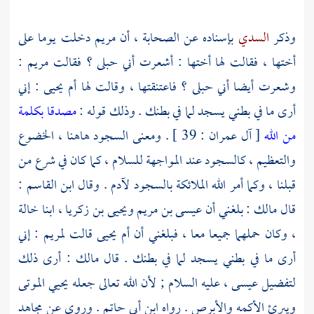
وذكر
السدي
بإسناده عن الصحابة ، أن
مريم
دخلت يوما على
أختها ، فقالت لها أختها : أشعرت أني حبلى ؟ فقالت
مريم
:
وشعرت أيضا أني حبلى ؟ فاعتنقتها ، وقالت لها
أم يحيى
: إني
أرى ما في بطني يسجد لما في بطنك . وذلك قوله :
مصدقا بكلمة
من الله
[ آل عمران : 39 ] . ومعنى السجود هاهنا ، الخضوع
والتعظيم ، كالسجود عند المواجهة للسلام ، كما كان في شرع من
قبلنا ، وكما أمر الله الملائكة بالسجود
لآدم
. وقال
ابن القاسم
:
قال
مالك
: بلغني أن
عيسى بن مريم
ويحيى بن زكريا ،
ابنا خالة
، وكان حملهما جميعا معا ، فبلغني أن
أم يحيى
قالت
لمريم
: إني
أرى ما في بطني يسجد لما في بطنك . قال
مالك
: أرى ذلك
لتفضيل
عيسى ،
عليه السلام ; لأن الله تعالى جعله يحيي الموتى
ويبرئ الأكمه والأبرص . رواه
ابن أبي حاتم
. وروى عن
مجاهد