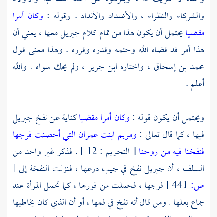
والشركاء والنظراء ، والأضداد والأنداد . وقوله :
وكان أمرا
مقضيا
يحتمل أن يكون هذا من تمام كلام
جبريل
معها ، يعني أن
هذا أمر قد قضاه الله وحتمه وقدره وقرره . وهذا معنى قول
محمد بن إسحاق ،
واختاره
ابن جرير
، ولم يحك سواه . والله
أعلم .
ويحتمل أن يكون قوله :
وكان أمرا مقضيا
كناية عن نفخ
جبريل
فيها ، كما قال تعالى :
ومريم ابنت عمران التي أحصنت فرجها
فنفخنا فيه من روحنا
[ التحريم : 12 ] . فذكر غير واحد من
السلف ، أن
جبريل
نفخ في جيب درعها ، فنزلت النفخة إلى
[
ص:
441 ]
فرجها ، فحملت من فورها ، كما تحمل المرأة عند
جماع بعلها . ومن قال أنه نفخ في فمها ، أو أن الذي كان يخاطبها