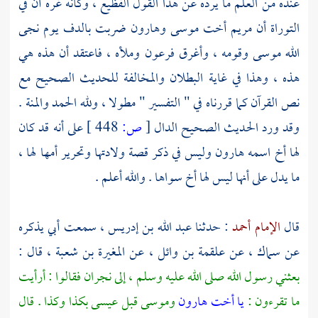
عنده من العلم ما يرده عن هذا القول الفظيع ، وكأنه غره أن في
التوراة أن
مريم
أخت
موسى
وهارون
ضربت بالدف يوم نجى
الله
موسى
وقومه ، وأغرق
فرعون
وملأه ، فاعتقد أن هذه هي
هذه ، وهذا في غاية البطلان والمخالفة للحديث الصحيح مع
نص القرآن كما قررناه في " التفسير " مطولا ، ولله الحمد والمنة .
وقد ورد الحديث الصحيح الدال
[
ص:
448 ]
على أنه قد كان
لها أخ اسمه
هارون
وليس في ذكر قصة ولادتها وتحرير أمها لها ،
ما يدل على أنها ليس لها أخ سواها . والله أعلم .
قال
الإمام أحمد
: حدثنا
عبد الله بن إدريس
، سمعت أبي يذكره
عن
سماك ،
عن
علقمة بن وائل ،
عن
المغيرة بن شعبة
، قال :
بعثني رسول الله صلى الله عليه وسلم ، إلى
نجران
فقالوا : أرأيت
ما تقرءون :
يا أخت هارون
وموسى
قبل
عيسى
بكذا وكذا . قال