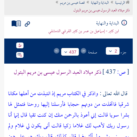
الرئيسية
البداية والنهاية
قصة عيسى بن مريم
تراجم الأعلام
ذكر ميلاد العبد الرسول عيسى بن مريم البتول
البداية والنهاية
ابن كثير - إسماعيل بن عمر بن كثير القرشي الدمشقي
جزء
صفحة
2
437
[
ص:
437 ]
ذكر ميلاد العبد الرسول عيسى بن مريم البتول
قال الله تعالى :
واذكر في الكتاب مريم إذ انتبذت من أهلها مكانا
شرقيا فاتخذت من دونهم حجابا فأرسلنا إليها روحنا فتمثل لها
بشرا سويا قالت إني أعوذ بالرحمن منك إن كنت تقيا قال إنما أنا
رسول ربك لأهب لك غلاما زكيا قالت أنى يكون لي غلام ولم
يمسسني بشر ولم أك بغيا قال كذلك قال ربك هو علي هين