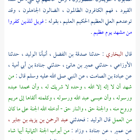
القيود ، فهم الكافرون الظالمون ، الضالون الجاهلون ، وقد
توعدهم العلي العظيم الحكيم العليم ، بقوله :
فويل للذين كفروا
من مشهد يوم عظيم
.
قال
البخاري
: حدثنا
صدقة بن الفضل ،
أنبأنا
الوليد ،
حدثنا
الأوزاعي ،
حدثني
عمير بن هانئ ،
حدثني
جنادة بن أبي أمية
،
عن
عبادة بن الصامت ،
عن النبي صلى الله عليه وسلم قال :
من
شهد أن لا إله إلا الله ، وحده لا شريك له ، وأن
محمدا
عبده
ورسوله ، وأن
عيسى
عبد الله ورسوله ، وكلمته ألقاها إلى
مريم
وروح منه ، والجنة حق ، والنار حق - أدخله الله الجنة على ما كان
من العمل
قال
الوليد
: فحدثني
عبد الرحمن بن يزيد بن جابر ،
عن
عمير ،
عن
جنادة ،
وزاد :
من أبواب الجنة الثمانية أيها شاء