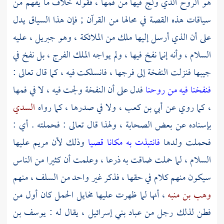
هو الروح الذي ولج فيها من فمها ، فقوله خلاف ما يفهم من
سياقات هذه القصة في محالها من القرآن ; فإن هذا السياق يدل
على أن الذي أرسل إليها ملك من الملائكة ، وهو
جبريل
، عليه
السلام ، وأنه إنما نفخ فيها ، ولم يواجه الملك الفرج ، بل نفخ في
جيبها فنزلت النفخة إلى فرجها ، فانسلكت فيه ، كما قال تعالى :
فنفخنا فيه من روحنا
فدل على أن النفخة ولجت فيه ، لا في فمها
، كما روي عن
أبي بن كعب
، ولا في صدرها ، كما رواه
السدي
بإسناده عن بعض الصحابة ، ولهذا قال تعالى : فحملته . أي :
فحملت ولدها
فانتبذت به مكانا قصيا
وذلك لأن
مريم
عليها
السلام ، لما حملت ضاقت به ذرعا ، وعلمت أن كثيرا من الناس
سيكون منهم كلام في حقها ، فذكر غير واحد من السلف ، منهم
وهب بن منبه
، أنها لما ظهرت عليها مخايل الحمل كان أول من
فطن لذلك رجل من عباد
بني إسرائيل ،
يقال له :
يوسف بن