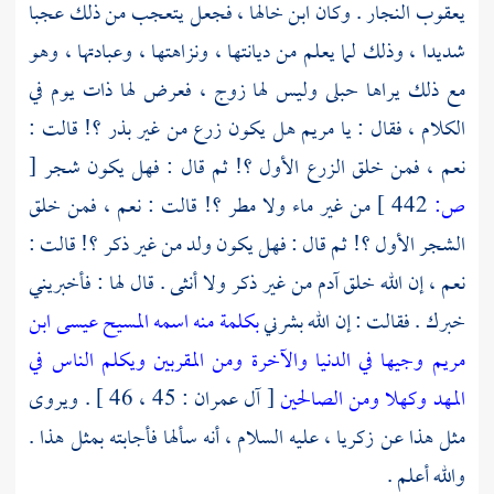
يعقوب النجار
. وكان ابن خالها ، فجعل يتعجب من ذلك عجبا
شديدا ، وذلك لما يعلم من ديانتها ، ونزاهتها ، وعبادتها ، وهو
مع ذلك يراها حبلى وليس لها زوج ، فعرض لها ذات يوم في
الكلام ، فقال : يا
مريم
هل يكون زرع من غير بذر ؟! قالت :
نعم ، فمن خلق الزرع الأول ؟! ثم قال : فهل يكون شجر
[
ص:
442 ]
من غير ماء ولا مطر ؟! قالت : نعم ، فمن خلق
الشجر الأول ؟! ثم قال : فهل يكون ولد من غير ذكر ؟! قالت :
نعم ، إن الله خلق
آدم
من غير ذكر ولا أنثى . قال لها : فأخبريني
خبرك . فقالت : إن الله بشرني
بكلمة منه اسمه المسيح عيسى ابن
مريم وجيها في الدنيا والآخرة ومن المقربين ويكلم الناس في
المهد وكهلا ومن الصالحين
[ آل عمران : 45 ، 46 ] . ويروى
مثل هذا عن
زكريا ،
عليه السلام ، أنه سألها فأجابته بمثل هذا .
والله أعلم .