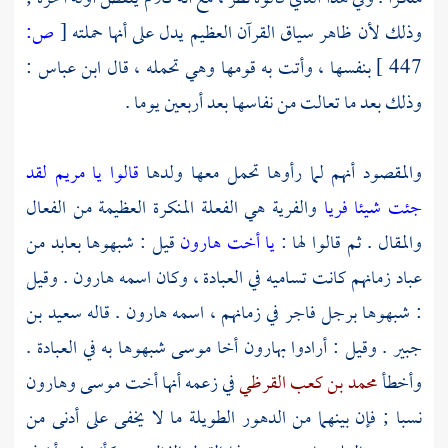
وذلك لأن ظاهر سياق القرآن العظيم يدل على أنها حملته
[
ص:
447 ]
بنفسها ، وأتت به قومها وهي تحمله ، قال
ابن عباس
:
وذلك بعد ما تعالت من نفاسها بعد أربعين يوما .
والمقصود أنهم لما رأوها تحمل معها ولدها
قالوا يا مريم لقد
جئت شيئا فريا
والفرية هي الفعلة المنكرة العظيمة من الفعال
والمقال . ثم قالوا لها :
يا أخت هارون
قيل : شبهوها بعابد من
عباد زمانهم كانت تساميه في العبادة ، وكان اسمه
هارون
. وقيل
: شبهوها برجل فاجر في زمانهم ، اسمه
هارون
. قاله
سعيد بن
جبير
. وقيل : أرادوا
بهارون
أخا
موسى
شبهوها به في العبادة .
وأخطأ
محمد بن كعب القرظي
في زعمه أنها أخت
موسى
وهارون
نسبا ; فإن بينهما من الدهور الطويلة ما لا يخفى على أدنى من