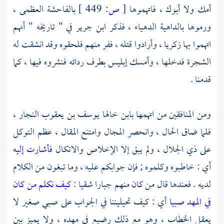
أمك ولا أبوك ، فاتهموها
[
ص:
449 ]
بالفاحشة العظمى ،
ورموها بالداهية الدهياء ، فذكر
ابن جرير
في " تاريخه " أنهم
اتهموا بها
زكريا ،
وأرادوا قتله ، ففر منهم فلحقوه وقد انشقت له
الشجرة فدخلها ، وأمسك إبليس بطرف ردائه فنشروه فيها ، كما
قدمنا .
ومن المنافقين من اتهمها بابن خالها
يوسف بن يعقوب النجار ،
فلما ضاق الحال ، وانحصر المجال وامتنع المقال ، عظم التوكل
على ذي الجلال ، ولم يبق إلا الإخلاص والاتكال
فأشارت إليه
أي : خاطبوه وكلموه ; فإن جوابكم عليه ، وما تبغون من الكلام
لديه . فعندها قال من كان منهم جبارا شقيا :
كيف نكلم من كان
في المهد صبيا
أي : كيف تحيليننا في الجواب على صبي صغير لا
يعقل الخطاب ، وهو مع ذلك رضيع في مهده ، ولا يميز بين