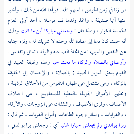
من زنا في زمن الحيض ، لعنهم الله . فبرأها الله من ذلك ، وأخبر
عنها أنها صديقة ، واتخذ ولدها نبيا مرسلا ، أحد أولي العزم
الخمسة الكبار ، ولهذا قال :
وجعلني مباركا أين ما كنت
وذلك
أنه حيث كان دعا إلى عبادة الله وحده لا شريك له ، ونزه جنابه
عن النقص والعيب ; من اتخاذ الصاحبة والولد ، تعالى وتقدس .
وأوصاني بالصلاة والزكاة ما دمت حيا
وهذه وظيفة العبيد في
القيام بحق العزيز الحميد ; بالصلاة ، والإحسان إلى الخليقة
بالزكاة ، وهي تشتمل على طهارة النفوس من الأخلاق الرذيلة ،
وتطهير الأموال الجزيلة بالعطية للمحاويج ، على اختلاف
الأصناف ، وقرى الأضياف ، والنفقات على الزوجات ، والأرقاء
، والقرابات ، وسائر وجوه الطاعات وأنواع القربات ، ثم قال :
وبرا بوالدتي ولم يجعلني جبارا شقيا
أي : وجعلني برا بوالدتي ،