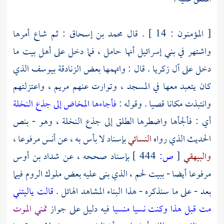
[ المؤمنون : 14 ] . قال
محمد بن إسحاق
: ثم شاع أمرها
واشتهر في
بني إسرائيل
أنها حامل ، فما دخل على أهل بيت ما
دخل على
آل
زكريا
. قال : واتهمها بعض الزنادقة
بيوسف
الذي
كان يتعبد معها في المسجد ، وتوارت عنهم
مريم ،
واعتزلتهم
وانتبذت مكانا قصيا . وقوله :
فأجاءها المخاض إلى جذع النخلة
أي : فألجأها واضطرها الطلق إلى جذع النخلة ، وهو - بنص
الحديث الذي رواه
النسائي
بإسناد لا بأس به ، عن
أنس
مرفوعا ،
والبيهقي
[
ص:
444 ]
بإسناد صححه ، عن
شداد بن أوس
مرفوعا أيضا -
ببيت لحم ،
الذي بنى عليه بعض ملوك
الروم
فيما
بعد - على ما سنذكره - هذا البناء المشاهد الهائل .
قالت ياليتني
مت قبل هذا وكنت نسيا منسيا
فيه دليل على جواز
تمني الموت