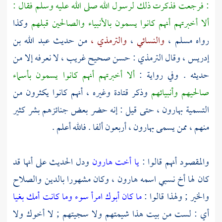
: فرجعت فذكرت ذلك لرسول الله صلى الله عليه وسلم فقال :
ألا أخبرتهم أنهم كانوا يسمون بالأنبياء والصالحين قبلهم
وكذا
رواه
مسلم
،
والنسائي
،
والترمذي ،
من حديث
عبد الله بن
إدريس
، وقال
الترمذي
: حسن صحيح غريب ، لا نعرفه إلا من
حديثه . وفي رواية :
ألا أخبرتهم أنهم كانوا يسمون بأسماء
صالحيهم وأنبيائهم
وذكر
قتادة
وغيره ، أنهم كانوا يكثرون من
التسمية
بهارون ،
حتى قيل : إنه حضر بعض جنائزهم بشر كثير
منهم ، ممن يسمى
بهارون ،
أربعون ألفا . فالله أعلم .
والمقصود أنهم قالوا :
يا أخت هارون
ودل الحديث على أنها قد
كان لها أخ نسبي اسمه
هارون ،
وكان مشهورا بالدين والصلاح
والخير ; ولهذا قالوا :
ما كان أبوك امرأ سوء وما كانت أمك بغيا
أي : لست من بيت هذا شيمتهم ولا سجيتهم ; لا أخوك ولا