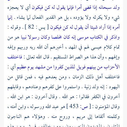
ولد سبحانه إذا قضى أمرا فإنما يقول له كن فيكون
أي لا يعجزه
شيء ولا يكرثه ولا يؤوده ، بل هو القدير الفعال لما يشاء .
إنما
أمره إذا أراد شيئا أن يقول له كن فيكون
[ يس : 82 ] . وقوله :
واذكر في الكتاب موسى إنه كان مخلصا وكان رسولا نبيا
هو من
تمام كلام
عيسى
لهم في المهد ، أخبرهم أن الله ربه وربهم وإلهه
وإلههم ، وأن هذا هو الصراط المستقيم . قال الله تعالى :
فاختلف
الأحزاب من بينهم فويل للذين كفروا من مشهد يوم عظيم
أي :
فاختلف أهل ذلك الزمان ، ومن بعدهم فيه ، فمن قائل من
اليهود
: إنه ولد زنية . واستمروا على كفرهم وعنادهم ، وقابلهم
آخرون في الكفر فقالوا : هو الله . وقال آخرون : هو ابن الله .
وقال المؤمنون :
[
ص:
453 ]
هو عبد الله ورسوله ، وابن أمته ،
وكلمته ألقاها إلى
مريم ،
وروح منه . وهؤلاء هم الناجون
المثابون ، المؤيدون المنصورون ، ومن خالفهم في شيء من هذه