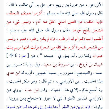
الأوزاعي
، عن
عروة بن رويم ،
عن
علي بن أبي طالب
، قال :
قال رسول الله صلى الله عليه وسلم :
أكرموا عمتكم النخلة ،
فإنها خلقت من الطين الذي خلق منه
آدم ،
وليس شيء من
الشجر يلقح غيرها
وقال رسول الله صلى الله عليه وسلم :
أطعموا نساءكم الولد الرطب ، فإن لم يكن رطب ، فتمر ، وليس
من الشجر شجرة أكرم على الله من شجرة نزلت تحتها
مريم بنت
عمران
وكذا رواه
أبو يعلى
في " مسنده " ، عن
[
ص:
446 ]
شيبان بن فروخ ،
عن
مسروق بن سعيد
. وفي رواية :
مسرور بن
سعد
. والصحيح :
مسرور بن سعيد التميمي ،
أورد له
ابن عدي
هذا الحديث ، عن
الأوزاعي
به ، ثم قال : وهو منكر الحديث ،
ولم أسمع بذكره إلا في هذا الحديث . وقال
ابن حبان
: يروي عن
الأوزاعي
المناكير الكثيرة التي لا يجوز الاحتجاج بمن يرويها .
وقوله :
فإما ترين من البشر أحدا فقولي إني نذرت للرحمن صوما