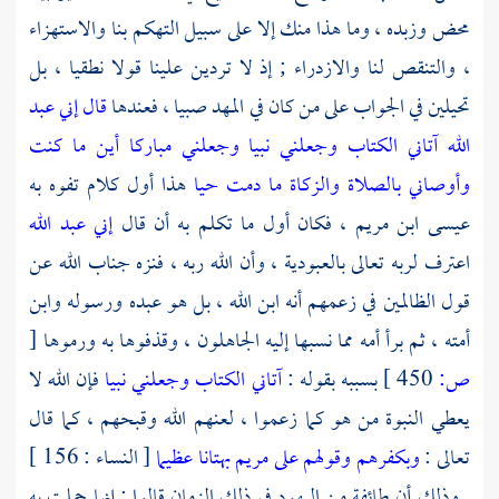
محض وزبده ، وما هذا منك إلا على سبيل التهكم بنا والاستهزاء
، والتنقص لنا والازدراء ; إذ لا تردين علينا قولا نطقيا ، بل
تحيلين في الجواب على من كان في المهد صبيا ، فعندها
قال إني عبد
الله آتاني الكتاب وجعلني نبيا وجعلني مباركا أين ما كنت
وأوصاني بالصلاة والزكاة ما دمت حيا
هذا أول كلام تفوه به
عيسى ابن مريم ،
فكان أول ما تكلم به أن قال
إني عبد الله
اعترف لربه تعالى بالعبودية ، وأن الله ربه ، فنزه جناب الله عن
قول الظالمين في زعمهم أنه ابن الله ، بل هو عبده ورسوله وابن
أمته ، ثم برأ أمه مما نسبها إليه الجاهلون ، وقذفوها به ورموها
[
ص:
450 ]
بسببه بقوله :
آتاني الكتاب وجعلني نبيا
فإن الله لا
يعطي النبوة من هو كما زعموا ، لعنهم الله وقبحهم ، كما قال
تعالى :
وبكفرهم وقولهم على مريم بهتانا عظيما
[ النساء : 156 ]
. وذلك أن طائفة من
اليهود
في ذلك الزمان قالوا : إنها حملت به