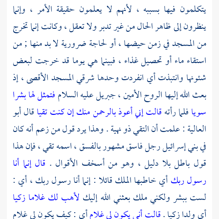
يتكلمون فيها بسببه ، لأنهم لا يعلمون حقيقة الأمر ، وإنما
ينظرون إلى ظاهر الحال من غير تدبر ولا تعقل ، وكانت إنما تخرج
من المسجد في زمن حيضها ، أو لحاجة ضرورية لا بد منها ; من
استقاء ماء أو تحصيل غذاء ، فبينما هي يوما قد خرجت لبعض
شئونها وانتبذت أي انفردت وحدها شرقي
المسجد الأقصى ،
إذ
بعث الله إليها الروح الأمين ،
جبريل
عليه السلام
فتمثل لها بشرا
سويا
فلما رأته
قالت إني أعوذ بالرحمن منك إن كنت تقيا
قال
أبو
العالية
: علمت أن التقي ذو نهية . وهذا يرد قول من زعم أنه كان
في
بني إسرائيل
رجل فاسق مشهور بالفسق ، اسمه تقي ، فإن هذا
قول باطل بلا دليل ، وهو من أسخف الأقوال .
قال إنما أنا
رسول ربك
أي خاطبها الملك قائلا : إنما أنا رسول ربك ، أي :
لست ببشر ولكني ملك بعثني الله إليك
لأهب لك غلاما زكيا
أي ولدا زكيا .
قالت أنى يكون لي غلام
أي : كيف يكون لي غلام