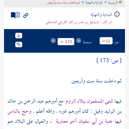
الرئيسية
البداية والنهاية
ثم دخلت سنة ست وأربعين
تراجم الأعلام
البداية والنهاية
ابن كثير - إسماعيل بن عمر بن كثير القرشي الدمشقي
جزء
صفحة
11
173
[
ص:
173 ]
ثم دخلت سنة ست وأربعين
فيها
شتى المسلمون ببلاد
الروم
مع أميرهم
عبد الرحمن بن خالد
بن الوليد
وقيل : كان أميرهم غيره . والله أعلم .
وحج بالناس
فيها
عتبة بن أبي سفيان أخو معاوية
، والعمال على البلاد هم