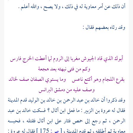
أن ذلك عن أمر
معاوية
له في ذلك ، ولا يصح ، والله أعلم .
وقد رثاه بعضهم فقال :
أبوك الذي قاد الجيوش مغربا إلى
الروم
لما أعطت الخرج
فارس
وكم من فتى نبهته بعد هجعة
بقرع اللجام وهو أكتع ناعس وما يستوي الصفان صف لخالد
وصف عليه من
دمشق
البرانس
وقد ذكروا أن
خالد بن عبد الرحمن بن خالد بن الوليد
قدم
المدينة
فقال له
عروة بن الزبير
: ما فعل
ابن أثال
؟ فسكت
خالد بن عبد
الرحمن
، ثم رجع إلى
حمص
فثار على
ابن أثال
فقتله ، فحبسه
معاوية
ثم أطلقه ، ثم قدم
المدينة
،
[
ص:
175 ]
فقال له
عروة
: