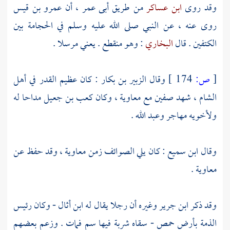
وقد روى
ابن عساكر
من طريق
أبى عمر
، أن
عمرو بن قيس
روى عنه ، عن النبي صلى الله عليه وسلم في الحجامة بين
الكتفين . قال
البخاري
: وهو منقطع . يعني مرسلا .
[
ص:
174 ]
وقال
الزبير بن بكار
: كان عظيم القدر في أهل
الشام
، شهد
صفين
مع
معاوية
، وكان
كعب بن جعيل
مداحا له
ولأخويه
مهاجر
وعبد الله
.
وقال
ابن سميع
: كان يلي الصوائف زمن
معاوية
، وقد حفظ عن
معاوية
.
وقد ذكر
ابن جرير
وغيره أن رجلا يقال له
ابن أثال
- وكان رئيس
الذمة بأرض
حمص
- سقاه شربة فيها سم فمات . وزعم بعضهم