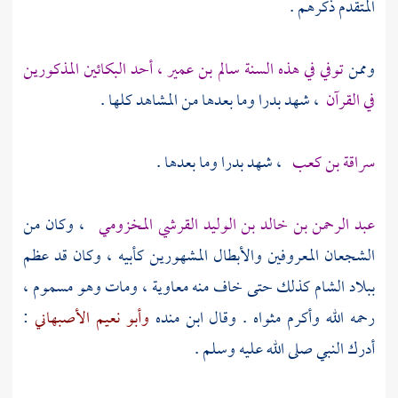
المتقدم ذكرهم .
وممن
توفي في هذه السنة
سالم بن عمير
، أحد البكائين المذكورين
في القرآن
، شهد
بدرا
وما بعدها من المشاهد كلها .
سراقة بن كعب
، شهد بدرا وما بعدها .
عبد الرحمن بن خالد بن الوليد القرشي المخزومي
، وكان من
الشجعان المعروفين والأبطال المشهورين كأبيه ، وكان قد عظم
ببلاد
الشام
كذلك حتى خاف منه
معاوية
، ومات وهو مسموم ،
رحمه الله وأكرم مثواه . وقال ابن
منده
وأبو نعيم الأصبهاني
:
أدرك النبي صلى الله عليه وسلم .