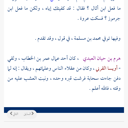
ما فعل
ابن أثال
؟ فقال : قد كفيتك إياه ، ولكن ما فعل
ابن
جرموز
؟ فسكت
عروة
.
وفيها توفي
محمد بن مسلمة
، في قول ، وقد تقدم .
هرم بن حيان العبدي
، كان أحد عمال
عمر بن الخطاب
، ولقي
-
أويسا القرني
، وكان من عقلاء الناس وعلمائهم ، ويقال : إنه لما
دفن جاءت سحابة فرشت قبره وحده ، ونبت العشب عليه من
وقته ، فالله أعلم .
السابق
التالي