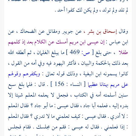
لم تلد ولم تولد ، ولم يكن لك كفوا أحد .
وقال
إسحاق بن بشر ،
عن
جويبر
ومقاتل
عن
الضحاك ،
عن
ابن عباس
:
إن
عيسى ابن مريم
أمسك عن الكلام بعد إذ كلمهم
طفلا
، حتى بلغ
[
ص:
469 ]
ما يبلغ الغلمان ، ثم أنطقه الله
بعد ذلك بالحكمة والبيان ، فأكثر
اليهود
فيه وفي أمه من القول ،
كانوا يسمونه ابن البغية ، وذلك قوله تعالى :
وبكفرهم وقولهم
على مريم بهتانا عظيما
[ النساء : 156 ] . قال : فلما بلغ سبع
سنين أسلمته أمه في الكتاب ، فجعل لا يعلمه المعلم شيئا إلا
بدره إليه ، فعلمه أبا جاد ، فقال
عيسى
: ما أبو جاد ؟ فقال المعلم
: لا أدري . فقال
عيسى
: كيف تعلمني ما لا تدري ؟ فقال المعلم
: إذا فعلمني . فقال له
عيسى
: فقم من مجلسك . فقام فجلس