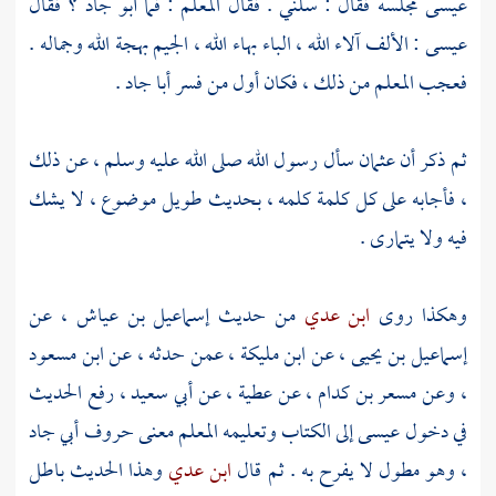
عيسى
مجلسه فقال : سلني . فقال المعلم : فما أبو جاد ؟ فقال
عيسى
: الألف آلاء الله ، الباء بهاء الله ، الجيم بهجة الله وجماله .
فعجب المعلم من ذلك ، فكان أول من فسر أبا جاد .
ثم ذكر أن
عثمان
سأل رسول الله صلى الله عليه وسلم ، عن ذلك
، فأجابه على كل كلمة كلمه ، بحديث طويل موضوع ، لا يشك
فيه ولا يتمارى .
وهكذا روى
ابن عدي
من حديث
إسماعيل بن عياش ،
عن
إسماعيل بن يحيى ،
عن
ابن مليكة ،
عمن حدثه ، عن
ابن مسعود
، وعن
مسعر بن كدام ،
عن
عطية
، عن
أبي سعيد ،
رفع الحديث
في دخول
عيسى
إلى الكتاب وتعليمه المعلم معنى حروف أبي جاد
، وهو مطول لا يفرح به . ثم قال
ابن عدي
وهذا الحديث باطل