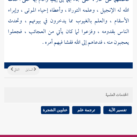
الله له الإنجيل ، وعلمه التوراة ، وأعطاه إحياء الموتى ، وإبراء
الأسقام ، والعلم بالغيوب مما يدخرون في بيوتهم ، وتحدث
الناس بقدومه ، وفزعوا لما كان يأتي من العجائب ، فجعلوا
يعجبون منه ، فدعاهم إلى الله ففشا فيهم أمره .
السابق
التالي
الخدمات العلمية
تفسير الآية
ترجمة علم
عناوين الشجرة