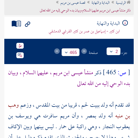
الرئيسية
البداية والنهاية
قصة عيسى بن مريم
تراجم الأعلام
ذكر منشأ عيسى ابن مريم عليهما السلام وبيان بدء الوحي إليه من الله تعالى
البداية والنهاية
ابن كثير - إسماعيل بن عمر بن كثير القرشي الدمشقي
جزء
صفحة
2
465
[
ص:
465 ]
ذكر
منشأ
عيسى ابن مريم
، عليهما السلام ، وبيان
بدء الوحي إليه من الله تعالى
قد تقدم أنه ولد
ببيت لحم
، قريبا من
بيت المقدس
، وزعم
وهب
بن منبه
أنه ولد
بمصر ،
وأن
مريم
سافرت هي
ويوسف بن
يعقوب النجار
، وهي راكبة على حمار . ليس بينهما وبين الإكاف
شيء . وهذا لا يصح ، والحديث الذي تقدم ذكره دليل على أن