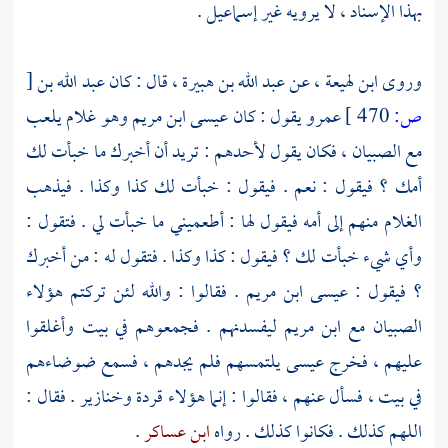
بهذا الإسناد ، لا يرويه غير
إسماعيل
.
وروى
ابن لهيعة
، عن
عبد الله بن هبيرة ،
قال : كان
عبد الله بن
[
ص:
470 ]
عمرو
يقول : كان
عيسى ابن مريم
وهو غلام يلعب
مع الصبيان ، فكان يقول لأحدهم : تريد أن أخبرك ما خبأت لك
أمك ؟ فيقول : نعم . فيقول : خبأت لك كذا وكذا . فيذهب
الغلام منهم إلى أمه فيقول لها : أطعميني ما خبأت لي . فتقول :
وأي شيء خبأت لك ؟ فيقول : كذا وكذا . فتقول له : من أخبرك
؟ فيقول :
عيسى ابن مريم
. فقالوا : والله لئن تركتم هؤلاء
الصبيان مع
ابن مريم
ليفسدنهم . فجمعوهم في بيت وأغلقوا
عليهم ، فخرج
عيسى
يلتمسهم فلم يجدهم ، فسمع ضوضاءهم
في بيت ، فسأل عنهم ، فقالوا : إنما هؤلاء قردة وخنازير . فقال :
اللهم كذلك . فكانوا كذلك . رواه
ابن عساكر
.