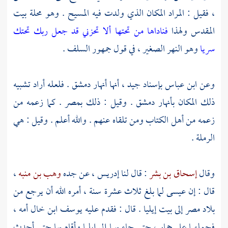
، فقيل : المراد المكان الذي ولدت فيه
المسيح
. وهو محلة
بيت
المقدس
ولهذا
فناداها من تحتها ألا تحزني قد جعل ربك تحتك
سريا
وهو النهر الصغير ، في قول جمهور السلف .
وعن
ابن عباس
بإسناد جيد ، أنها أنهار
دمشق
. فلعله أراد تشبيه
ذلك المكان بأنهار
دمشق
. وقيل : ذلك
بمصر .
كما زعمه من
زعمه من أهل الكتاب ومن تلقاه عنهم . والله أعلم . وقيل : هي
الرملة
.
وقال
إسحاق بن بشر
: قال لنا
إدريس ،
عن جده
وهب بن منبه
،
قال : إن
عيسى
لما بلغ ثلاث عشرة سنة ، أمره الله أن يرجع من
بلاد
مصر
إلى
بيت إيليا
. قال : فقدم عليه
يوسف
ابن خال أمه ،
فحملهما على حمار ، حتى جاء بهما إلى
إيليا
وأقام بها حتى أحدث