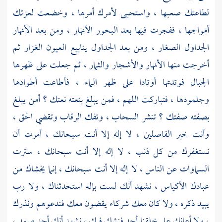
لطاعتك صعبها ، واستحيى لأمرك أمرها ، وخضعت لعزتك
أمواجها ، ففجرت فيها بعد البحور الأنهار ، ومن بعد الأنهار
الجداول الصغار ، ومن بعد الجداول ينابيع العيون الغزار ثم
أخرجت منها الأنهار والأشجار والثمار ، ثم جعلت على ظهرها
الجبال فوتدتها أوتادا على ظهر الماء ، فأطاعت أطوادها
وجلمودها ، فتباركت اللهم ، فمن يبلغ بنعته نعتك ؟ أمن يبلغ
بصفته صفتك ؟ تنشر السحاب ، وتفك الرقاب وتقضي الحق ،
وأنت خير الفاصلين ، لا إله إلا أنت سبحانك ، أمرت أن
نستغفرك من كل ذنب ، لا إله إلا أنت سبحانك ، سترت
السماوات عن الناس ، لا إله إلا أنت سبحانك ، إنما يخشاك من
عبادك الأكياس ، نشهد أنك لست بإله استحدثناك ، ولا رب
يبيد ذكره ، ولا كان معك شركاء يقضون معك فندعوهم ونذرك
، ولا أعانك على خلقنا أحد فنشك فيك ، نشهد أنك أحد صمد ،