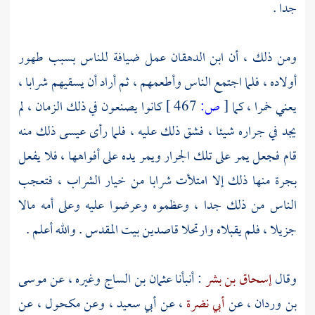
جدا .
ومن ذلك ، أن ابن الدهقان عمل ضيافة للناس بسبب طهور
أولاده ، فلما اجتمع الناس وأطعمهم ، ثم أراد أن يسقيهم شرابا ،
يعني خمرا ، كما
[
ص:
467 ]
كانوا يصنعون في ذلك الزمان ، لم
يجد في جراره شيئا ، فشق ذلك عليه ، فلما رأى
عيسى
ذلك منه
قام فجعل يمر على تلك الجرار ويمر يده على أفواهها ، فلا يفعل
بجرة منها ذلك إلا امتلأت شرابا من خيار الشراب ، فتعجب
الناس من ذلك جدا ، وعظموه وعرضوا عليه وعلى أمه مالا
جزيلا ، فلم يقبلاه وارتحلا قاصدين
بيت المقدس
. والله أعلم .
وقال
إسحاق بن بشر
: أنبأنا
عثمان بن الساج
وغيره ، عن
موسى
بن وردان
، عن
أبي نضرة
، عن
أبي سعيد
، وعن
مكحول ،
عن