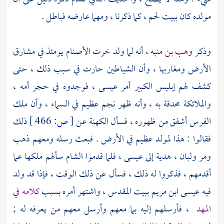
مولده كان
ببيت لحم
، كما ذكرنا ، ومهما عارضه فباطل .
وذكر
وهب بن منبه
، أنه لما ولد خرت الأصنام يومئذ في مشارق
الأرض ومغاربها ، وأن الشياطين حارت في سبب ذلك ، حتى
كشف لهم إبليس الكبير أمر
عيسى ،
فوجدوه في حجر أمه ،
والملائكة محدقة به ، وأنه ظهر نجم عظيم في السماء ، وأن ملك
الفرس
أشفق من ظهوره ، فسأل الكهنة عن
[
ص:
466 ]
ذلك
فقالوا : هذا لمولد عظيم في الأرض . فبعث رسله ومعهم ذهب
ومر ولبان ، هدية إلى
عيسى ،
فلما قدموا
الشام
سألهم ملكها عما
أقدمهم ، فذكروا له ذلك ، فسأل عن ذلك الوقت ، فإذا قد ولد
فيه
عيسى ابن مريم
ببيت المقدس
، واشتهر أمره بسبب
كلامه في
المهد
، فأرسلهم إليه بما معهم وأرسل معهم من يعرفه له ;