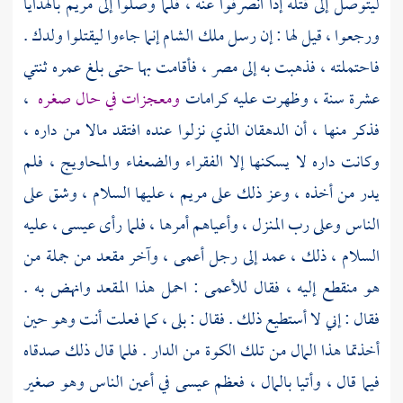
ليتوصل إلى قتله إذا انصرفوا عنه ، فلما وصلوا إلى
مريم
بالهدايا
ورجعوا ، قيل لها : إن رسل ملك
الشام
إنما جاءوا ليقتلوا ولدك .
فاحتملته ، فذهبت به إلى
مصر
، فأقامت بها حتى بلغ عمره ثنتي
عشرة سنة ، وظهرت عليه كرامات
ومعجزات في حال صغره
،
فذكر منها ، أن الدهقان الذي نزلوا عنده افتقد مالا من داره ،
وكانت داره لا يسكنها إلا الفقراء والضعفاء والمحاويج ، فلم
يدر من أخذه ، وعز ذلك على
مريم
، عليها السلام ، وشق على
الناس وعلى رب المنزل ، وأعياهم أمرها ، فلما رأى
عيسى
، عليه
السلام ، ذلك ، عمد إلى رجل أعمى ، وآخر مقعد من جملة من
هو منقطع إليه ، فقال للأعمى : احمل هذا المقعد وانهض به .
فقال : إني لا أستطيع ذلك . فقال : بلى ، كما فعلت أنت وهو حين
أخذتما هذا المال من تلك الكوة من الدار . فلما قال ذلك صدقاه
فيما قال ، وأتيا بالمال ، فعظم عيسى في أعين الناس وهو صغير