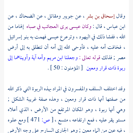
وقال
إسحاق بن بشر
، عن
جويبر
ومقاتل ،
عن
الضحاك ،
عن
ابن عباس
، قال :
وكان
عيسى
يرى العجائب في صباه
إلهاما من
الله ، ففشا ذلك في
اليهود ،
وترعرع
عيسى
فهمت به
بنو إسرائيل
،
فخافت أمه عليه ، فأوحى الله إلى أمه أن تنطلق به إلى أرض
مصر ;
فذلك
قوله تعالى :
وجعلنا ابن مريم وأمه آية وآويناهما إلى
ربوة ذات قرار ومعين
[ المؤمنون : 50 ] .
وقد اختلف السلف والمفسرون في المراد بهذه الربوة التي ذكر الله
من صفتها أنها ذات قرار ومعين ، وهذه صفة غريبة الشكل ;
وهي أنها ربوة ، وهو المكان المرتفع من الأرض ، الذي أعلاه
مستو يقر عليه ، فمع ارتفاعه ، متسع ،
[
ص:
471 ]
ومع علوه
، فيه عين من الماء معين ; وهو الجاري السارح على وجه الأرض