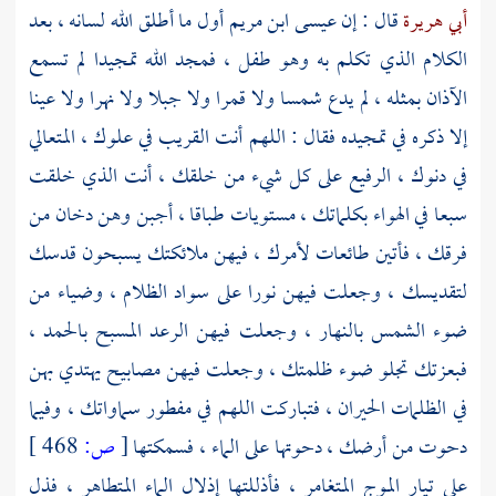
أبي هريرة
قال : إن
عيسى ابن مريم
أول ما أطلق الله لسانه ، بعد
الكلام الذي تكلم به وهو طفل ، فمجد الله تمجيدا لم تسمع
الآذان بمثله ، لم يدع شمسا ولا قمرا ولا جبلا ولا نهرا ولا عينا
إلا ذكره في تمجيده فقال : اللهم أنت القريب في علوك ، المتعالي
في دنوك ، الرفيع على كل شيء من خلقك ، أنت الذي خلقت
سبعا في الهواء بكلماتك ، مستويات طباقا ، أجبن وهن دخان من
فرقك ، فأتين طائعات لأمرك ، فيهن ملائكتك يسبحون قدسك
لتقديسك ، وجعلت فيهن نورا على سواد الظلام ، وضياء من
ضوء الشمس بالنهار ، وجعلت فيهن الرعد المسبح بالحمد ،
فبعزتك تجلو ضوء ظلمتك ، وجعلت فيهن مصابيح يهتدي بهن
في الظلمات الحيران ، فتباركت اللهم في مفطور سماواتك ، وفيما
دحوت من أرضك ، دحوتها على الماء ، فسمكتها
[
ص:
468 ]
على تيار الموج المتغامر ، فأذللتها إذلال الماء المتطاهر ، فذل