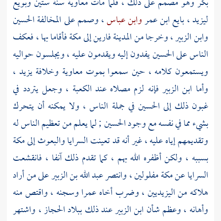
بكر
وهو مصمم على ذلك ، فلما مات
معاوية
سنة ستين وبويع
ليزيد
، بايع
ابن عمر
وابن عباس
، وصمم على المخالفة
الحسين
وابن الزبير
، وخرجا من
المدينة
فارين إلى
مكة
فأقاما بها ، فعكف
الناس على
الحسين
يفدون إليه ويقدمون عليه ، ويجلسون حواليه
ويستمعون كلامه ، حين سمعوا بموت
معاوية
وخلافة
يزيد
،
وأما
ابن الزبير
فإنه لزم مصلاه عند
الكعبة
، وجعل يتردد في
غبون ذلك إلى
الحسين
في جملة الناس ، ولا يمكنه أن يتحرك
بشيء مما في نفسه مع وجود
الحسين
; لما يعلم من تعظيم الناس له
وتقديمهم إياه عليه ، غير أنه قد تعينت السرايا والبعوث إلى
مكة
بسببه ، ولكن أظفره الله بهم ، كما تقدم ذلك آنفا ، فانقشعت
السرايا عن
مكة
مفلولين ، وانتصر
عبد الله بن الزبير
على من أراد
هلاكه من اليزيديين ، وضرب أخاه
عمرا
وسجنه ، واقتص منه
وأهانه ، وعظم شأن
ابن الزبير
عند ذلك ببلاد
الحجاز
، واشتهر