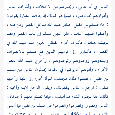
الناس في أمر
هانئ
، ويحذرهم من الاختلاف ، وأشراف الناس
وأمراؤهم تحت منبره ، فبينما هو كذلك إذ جاءت النظارة يقولون
: جاء
مسلم بن عقيل
. فبادر
عبيد الله
فدخل القصر ومن معه ،
وأغلقوا عليهم الباب ، فلما انتهى
مسلم
إلى باب القصر وقف
بجيشه هناك ، فأشرف أمراء القبائل الذين عند
عبيد الله
في
القصر ، فأشاروا إلى قومهم الذين مع
مسلم
بالانصراف
وتهددوهم ووعدوهم وتوعدوهم ، وأخرج
عبيد الله
بعض
الأمراء ، وأمرهم أن يركبوا في
الكوفة
يخذلون الناس عن
مسلم
بن عقيل
، ففعلوا ذلك فجعلت المرأة تجيء إلى ابنها وأخيها
فتقول : ارجع ، الناس يكفونك . ويقول الرجل لابنه وأخيه :
كأنك غدا بجنود
الشام
قد أقبلت ، فماذا تصنع معهم ؟ فتخاذل
الناس وقصروا وتصرموا وانصرفوا عن
مسلم بن عقيل
فما أمسى
إلا وهو في
[
ص:
486 ]
خمسمائة نفس ، ثم بقي في ثلاثمائة ، ثم