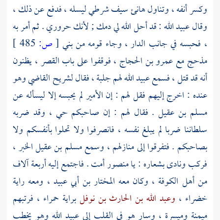
وكسر أنفه ، وتناول
هانئ
سيف شرطي ليسله ، فدفع عن ذلك ،
وقال
عبيد الله
: قد أحل الله لي دمك ; لأنك حروري . ثم أمر به
، فحبسه في جانب الدار ، وجاء قومه من
بني
[
ص:
485 ]
مذحج
مع
عمرو بن الحجاج
، فوقفوا على باب القصر ، يظنون
أنه قد قتل ، فسمع
عبيد الله
لهم جلبة ، فقال
لشريح
القاضي وهو
عنده : اخرج إليهم فقل لهم : إن الأمير لم يحبسه إلا ليسأله عن
مسلم بن عقيل
. فقال لهم : إن صاحبكم حي ، وقد ضربه
سلطاننا ضربا لم يبلغ نفسه ، فانصرفوا ولا تحلوا بأنفسكم ولا
بصاحبكم . فتفرقوا إلى منازلهم ، وسمع
مسلم بن عقيل
الخبر ،
فركب ونادى بشعاره : يا
منصور
أمت . فاجتمع إليه أربعة آلاف
من أهل
الكوفة
، وكان معه
المختار بن أبي عبيد
، ومعه راية
خضراء ،
وعبد الله بن الحارث بن نوفل
براية حمراء ، فرتبهم
ميمنة وميسرة ، وسار هو في القلب إلى
عبيد الله
وهو يخطب