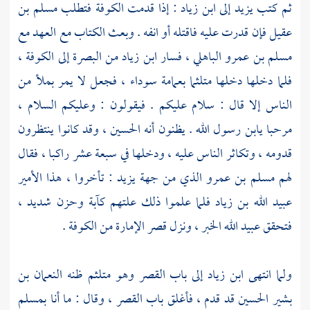
ثم كتب
يزيد
إلى
ابن زياد
: إذا قدمت
الكوفة
فتطلب
مسلم بن
عقيل
فإن قدرت عليه فاقتله أو انفه . وبعث الكتاب مع العهد مع
مسلم بن عمرو الباهلي
، فسار
ابن زياد
من
البصرة
إلى
الكوفة
،
فلما دخلها دخلها متلثما بعمامة سوداء ، فجعل لا يمر بملأ من
الناس إلا قال : سلام عليكم . فيقولون : وعليكم السلام ،
مرحبا يابن رسول الله . يظنون أنه
الحسين
، وقد كانوا ينتظرون
قدومه ، وتكاثر الناس عليه ، ودخلها في سبعة عشر راكبا ، فقال
لهم
مسلم بن عمرو
الذي من جهة
يزيد
: تأخروا ، هذا الأمير
عبيد الله بن زياد
فلما علموا ذلك علتهم كآبة وحزن شديد ،
فتحقق
عبيد الله
الخبر ، ونزل قصر الإمارة من
الكوفة
.
ولما انتهى
ابن زياد
إلى باب القصر وهو متلثم ظنه
النعمان بن
بشير
الحسين
قد قدم ، فأغلق باب القصر ، وقال : ما أنا بمسلم