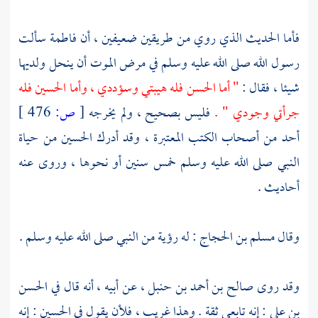
فأما الحديث الذي روي من طريقين ضعيفين ، أن
فاطمة
سألت
رسول الله صلى الله عليه وسلم في مرض الموت أن ينحل ولديها
شيئا ، فقال :
" أما
الحسن
فله هيبتي وسؤددي ، وأما
الحسين
فله
جرأتي وجودي " .
فليس بصحيح ، ولم يخرجه
[
ص:
476 ]
أحد من أصحاب الكتب المعتبرة ، وقد أدرك
الحسين
من حياة
النبي صلى الله عليه وسلم خمس سنين أو نحوها ، وروى عنه
أحاديث .
وقال
مسلم بن الحجاج
: له رؤية من النبي صلى الله عليه وسلم .
وقد روى
صالح بن أحمد بن حنبل
، عن أبيه ، أنه قال في
الحسن
بن علي
: إنه تابعي ثقة . وهذا غريب ، فلأن يقول في
الحسين
: إنه