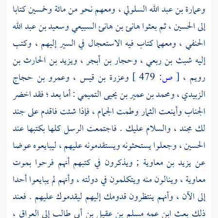
وعمارة بن عبد الله السلولي
، ومعهم نحو من مائة وخمسين كتابا
إلى
الحسين
، ثم بعثوا
هانئ بن هانئ السبيعي
وسعيد بن عبد الله
الحنفي
، ومعهما كتاب فيه الاستعجال في السير إليهم ، وكتب
إليه
شبث بن ربعي
،
وحجار بن أبجر
،
ويزيد بن الحارث بن
رويم
،
[
ص:
479 ]
وعزرة بن قيس
،
وعمرو بن حجاج
الزبيدي
،
ومحمد بن عمير بن يحيى التميمي
: أما بعد ؛ فقد اخضر
الجناب وأينعت الثمار وطمت الجمام ، فإذا شئت فاقدم على جند
لك مجند ، والسلام عليك . فاجتمعت الرسل كلها بكتبها عند
الحسين
، وجعلوا يستحثونه ويستقدمونه عليهم ، ليبايعوه عوضا
عن
يزيد بن معاوية
; ويذكرون في كتبهم أنهم فرحوا بموت
معاوية
، وينالون منه ويتكلمون في دولته ، وأنهم لم يبايعوا أحدا
إلى الآن ، وأنهم ينتظرون قدومك إليهم ليقدموك عليهم . فعند
ذلك بعث ابن عمه
مسلم بن عقيل بن أبي طالب
إلى
العراق
،