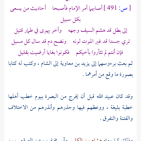
[
ص:
491 ]
أصابهما أمر الإمام فأصبحا أحاديث من يسعى
بكل سبيل
إلى بطل قد هشم السيف وجهه وآخر يهوى في طمار قتيل
تري جسدا قد غير الموت لونه ونضح دم قد سال كل مسيل
فإن أنتم لم تثأروا بأخيكم فكونوا بغايا أرضيت بقليل
ثم بعث برءوسهما إلى
يزيد بن معاوية
إلى
الشام
، وكتب له كتابا
بصورة ما وقع من أمرهما .
وقد كان
عبيد الله
قبل أن يخرج من
البصرة
بيوم خطب أهلها
خطبة بليغة ، ووعظهم فيها وحذرهم وأنذرهم من الاختلاف
والفتنة والتفرق .
وذلك كما رواه
هشام بن الكلبي
وأبو مخنف
، عن
الصقعب بن