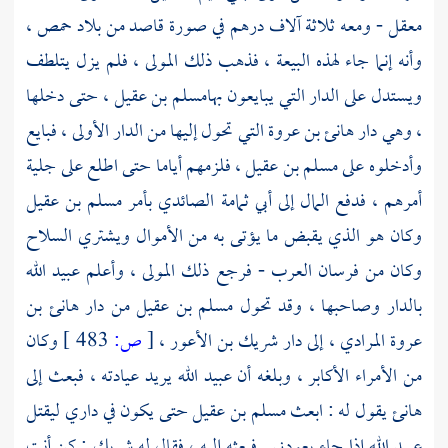
معقل
- ومعه ثلاثة آلاف درهم في صورة قاصد من بلاد
حمص
،
وأنه إنما جاء لهذه البيعة ، فذهب ذلك المولى ، فلم يزل يتلطف
ويستدل على الدار التي يبايعون بها
مسلم بن عقيل
، حتى دخلها
، وهي دار
هانئ بن عروة
التي تحول إليها من الدار الأولى ، فبايع
وأدخلوه على
مسلم بن عقيل
، فلزمهم أياما حتى اطلع على جلية
أمرهم ، فدفع المال إلى
أبي ثمامة الصائدي
بأمر
مسلم بن عقيل
وكان هو الذي يقبض ما يؤتى به من الأموال ويشتري السلاح
وكان من فرسان العرب - فرجع ذلك المولى ، وأعلم
عبيد الله
بالدار وصاحبها ، وقد تحول
مسلم بن عقيل
من دار
هانئ بن
عروة
المرادي ، إلى دار
شريك بن الأعور
،
[
ص:
483 ]
وكان
من الأمراء الأكابر ، وبلغه أن
عبيد الله
يريد عيادته ، فبعث إلى
هانئ
يقول له : ابعث
مسلم بن عقيل
حتى يكون في داري ليقتل
عبيد الله
إذا جاء يعودني . فبعثه إليه ، فقال له
شريك
: كن أنت