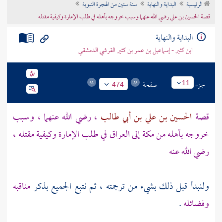
الرئيسية
البداية والنهاية
سنة ستين من الهجرة النبوية
تراجم الأعلام
قصة الحسين بن علي رضي الله عنهما وسبب خروجه بأهله في طلب الإمارة وكيفية مقتله
البداية والنهاية
ابن كثير - إسماعيل بن عمر بن كثير القرشي الدمشقي
جزء
صفحة
11
474
قصة
الحسين بن علي بن أبي طالب
، رضي الله عنهما ، وسبب
خروجه بأهله من
مكة
إلى
العراق
في طلب الإمارة وكيفية مقتله ،
رضي الله عنه
ولنبدأ قبل ذلك بشيء من ترجمته ، ثم نتبع الجميع بذكر
مناقبه
وفضائله
.