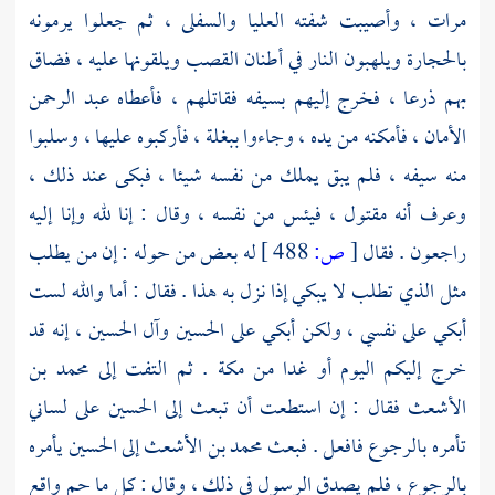
مرات ، وأصيبت شفته العليا والسفلى ، ثم جعلوا يرمونه
بالحجارة ويلهبون النار في أطنان القصب ويلقونها عليه ، فضاق
بهم ذرعا ، فخرج إليهم بسيفه فقاتلهم ، فأعطاه
عبد الرحمن
الأمان ، فأمكنه من يده ، وجاءوا ببغلة ، فأركبوه عليها ، وسلبوا
منه سيفه ، فلم يبق يملك من نفسه شيئا ، فبكى عند ذلك ،
وعرف أنه مقتول ، فيئس من نفسه ، وقال : إنا لله وإنا إليه
راجعون . فقال
[
ص:
488 ]
له بعض من حوله : إن من يطلب
مثل الذي تطلب لا يبكي إذا نزل به هذا . فقال : أما والله لست
أبكي على نفسي ، ولكن أبكي على
الحسين
وآل
الحسين
، إنه قد
خرج إليكم اليوم أو غدا من
مكة
. ثم التفت إلى
محمد بن
الأشعث
فقال : إن استطعت أن تبعث إلى
الحسين
على لساني
تأمره بالرجوع فافعل . فبعث
محمد بن الأشعث
إلى
الحسين
يأمره
بالرجوع ، فلم يصدق الرسول في ذلك ، وقال : كل ما حم واقع