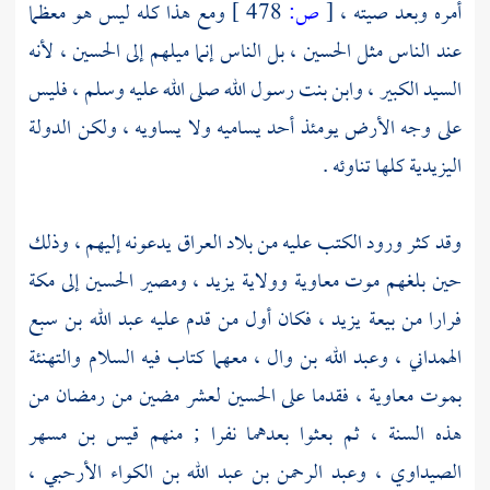
أمره وبعد صيته ،
[
ص:
478 ]
ومع هذا كله ليس هو معظما
عند الناس مثل
الحسين
، بل الناس إنما ميلهم إلى
الحسين
، لأنه
السيد الكبير ، وابن بنت رسول الله صلى الله عليه وسلم ، فليس
على وجه الأرض يومئذ أحد يساميه ولا يساويه ، ولكن الدولة
اليزيدية كلها تناوئه .
وقد كثر ورود الكتب عليه من بلاد
العراق
يدعونه إليهم ، وذلك
حين بلغهم موت
معاوية
وولاية
يزيد
، ومصير
الحسين
إلى
مكة
فرارا من بيعة
يزيد
، فكان أول من قدم عليه
عبد الله بن سبع
الهمداني
،
وعبد الله بن وال
، معهما كتاب فيه السلام والتهنئة
بموت
معاوية
، فقدما على
الحسين
لعشر مضين من رمضان من
هذه السنة ، ثم بعثوا بعدهما نفرا ; منهم
قيس بن مسهر
الصيداوي
،
وعبد الرحمن بن عبد الله بن الكواء الأرحبي
،