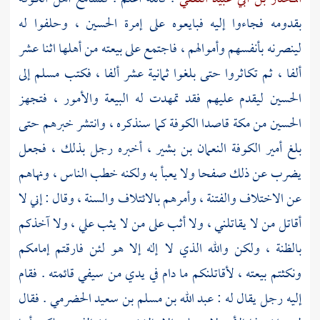
بقدومه فجاءوا إليه فبايعوه على إمرة
الحسين
، وحلفوا له
لينصرنه بأنفسهم وأموالهم ، فاجتمع على بيعته من أهلها اثنا عشر
ألفا ، ثم تكاثروا حتى بلغوا ثمانية عشر ألفا ، فكتب
مسلم
إلى
الحسين
ليقدم عليهم فقد تمهدت له البيعة والأمور ، فتجهز
الحسين
من
مكة
قاصدا
الكوفة
كما سنذكره ، وانتشر خبرهم حتى
بلغ أمير
الكوفة
النعمان بن بشير
، أخبره رجل بذلك ، فجعل
يضرب عن ذلك صفحا ولا يعبأ به ولكنه خطب الناس ، ونهاهم
عن الاختلاف والفتنة ، وأمرهم بالائتلاف والسنة ، وقال : إني لا
أقاتل من لا يقاتلني ، ولا أثب على من لا يثب علي ، ولا آخذكم
بالظنة ، ولكن والله الذي لا إله إلا هو لئن فارقتم إمامكم
ونكثتم بيعته ، لأقاتلنكم ما دام في يدي من سيفي قائمته . فقام
إليه رجل يقال له :
عبد الله بن مسلم بن سعيد الحضرمي
. فقال