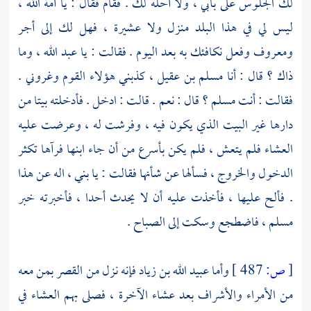
لك الجلوس على بابي ، ولا أحله لك . فقام فقال : يا أمة الله ،
ليس لي في هذا البلد منزل ولا عشيرة ، فهل لك إلى أجر
ومعروف وفعل نكافئك به بعد اليوم . فقالت : يا
عبد الله
، وما
ذاك ؟ قال : أنا
مسلم بن عقيل
، كذبني هؤلاء القوم وغروني .
فقالت : أنت
مسلم
؟ قال : نعم . قالت : ادخل . فأدخلته بيتا من
دارها غير البيت الذي يكون فيه ، وفرشت له ، وعرضت عليه
العشاء فلم يتعش ، فلم يكن بأسرع من أن جاء ابنها فرآها تكثر
الدخول والخروج ، فسألها عن شأنها فقالت : يا بني ، اله عن هذا
. فألح عليها ، فأخذت عليه أن لا يحدث أحدا ، فأخبرته خبر
مسلم
، فاضطجع وسكت إلى الصباح .
[
ص:
487 ]
وأما
عبيد الله بن زياد
فإنه نزل من القصر بمن معه
من الأمراء والأشراف بعد عشاء الآخرة ، فصلى بهم العشاء في