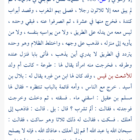
لم يبق معه إلا ثلاثون رجلا ، فصلى بهم المغرب ، وقصد أبواب
كندة
، فخرج منها في عشرة ، ثم انصرفوا عنه ، فبقي وحده ،
ليس معه من يدله على الطريق ، ولا من يواسيه بنفسه ، ولا من
يأويه إلى منزله ، فذهب على وجهه ، واختلط الظلام وهو وحده
يتردد في الطريق لا يدري أين يذهب ، فأتى بابا فنزل عنده
وطرقه ، فخرجت منه امرأة يقال لها :
طوعة
- كانت أم ولد
للأشعث بن قيس
، وقد كان لها ابن من غيره يقال له :
بلال بن
أسيد
. خرج مع الناس ، وأمه قائمة بالباب تنتظره - فقال لها
مسلم بن عقيل
: اسقني ماء . فسقته ، ثم دخلت وخرجت
فوجدته ، فقالت : ألم تشرب ؟ قال : بلى . قالت : فاذهب إلى
أهلك . فسكت ، فقالت له ذلك ثلاثا وهو ساكت ، فقالت :
سبحان الله يا
عبد الله
! قم إلى أهلك ، عافاك الله ، فإنه لا يصلح