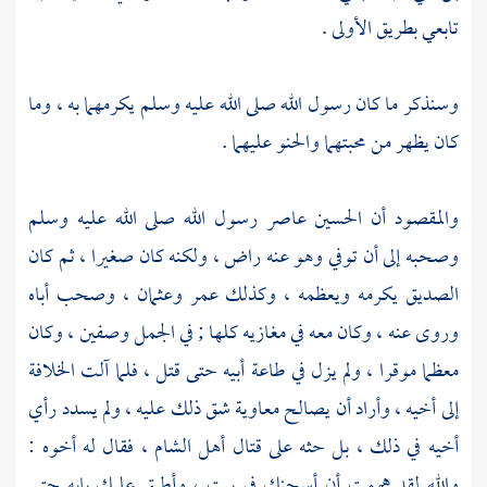
تابعي بطريق الأولى .
وسنذكر ما كان رسول الله صلى الله عليه وسلم يكرمهما به ، وما
كان يظهر من محبتهما والحنو عليهما .
والمقصود أن
الحسين
عاصر رسول الله صلى الله عليه وسلم
وصحبه إلى أن توفي وهو عنه راض ، ولكنه كان صغيرا ، ثم كان
الصديق
يكرمه ويعظمه ، وكذلك
عمر
وعثمان
، وصحب أباه
وروى عنه ، وكان معه في مغازيه كلها ; في الجمل وصفين ، وكان
معظما موقرا ، ولم يزل في طاعة أبيه حتى قتل ، فلما آلت الخلافة
إلى أخيه ، وأراد أن يصالح معاوية شق ذلك عليه ، ولم يسدد رأي
أخيه في ذلك ، بل حثه على قتال
أهل
الشام
، فقال له أخوه :
والله لقد هممت أن أسجنك في بيت ، وأطبق عليك بابه حتى