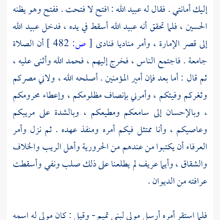
إليك أمانتي . فقال له
عبيد الله
: افتح لا فتحت . ففتح وهو يظنه
الحسين
، فلما تحقق أنه
عبيد الله
أسقط في يده ، فدخل
عبيد الله
إلى قصر الإمارة ، وأمر مناديا فنادى
[
ص:
482 ]
أن الصلاة
جامعة . فاجتمع الناس ، فخرج إليهم ، فحمد الله وأثنى عليه ،
ثم قال : أما بعد فإن أمير المؤمنين . أصلحه الله ، ولاني مصركم
وثغركم وفيئكم ، وأمرني بإنصاف مظلومكم ، وإعطاء محرومكم
، وبالإحسان إلى سامعكم ومطيعكم ، وبالشدة على مريبكم
وعاصيكم ، وأنا ممتثل فيكم أمره ومنفذ عهده . ثم نزل وأمر
العرفاء أن يكتبوا من عندهم من الحرورية وأهل الريب والخلاف
والشقاق ، وأيما عريف لم يطلعنا على ذلك صلب ونفي وأسقطت
عرافته من الديوان .
فلما استقر أمره أرسل مولى
لبني تميم
- وقيل : كان مولى له اسمه