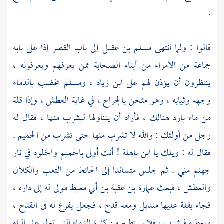
.
قالوا : ولما انتهى
مسلم بن عقيل
إلى باب القصر إذا على بابه
جماعة من الأمراء من أبناء الصحابة ممن يعرفهم ويعرفونه ،
ينتظرون أن يؤذن لهم على
ابن زياد
،
ومسلم
مخضب بالدماء
وجهه وثيابه ، وهو مثخن بالجراح ، في غاية العطش ، وإذا قلة
من ماء بارد هنالك ، فأراد أن يتناولها ليشرب منها ، فقال له
رجل من أولئك : والله لا تشرب منها حتى تشرب من الحميم .
فقال له : ويلك يا
ابن باهلة
! أنت أولى بالحميم والخلود في نار
جهنم مني . ثم جلس متساندا إلى الحائط من التعب والكلال
والعطش ، فبعث
عمارة بن عقبة بن أبي معيط
مولى له إلى داره ،
فجاء بقلة عليها منديل ومعه قدح ، فجعل يفرغ له في القدح ،
ويعطيه فيشرب ، فلا يستطيع من كثرة الدماء التي تعلو على الماء