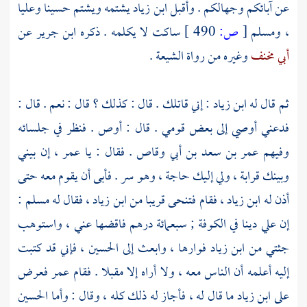
عن آبائكم وجهالكم . وأقبل
ابن زياد
يشتمه ويشتم
حسينا
وعليا
،
ومسلم
[
ص:
490 ]
ساكت لا يكلمه . ذكره
ابن جرير
عن
أبي مخنف
وغيره من رواة
الشيعة
.
ثم قال له
ابن زياد
: إني قاتلك . قال : كذلك ؟ قال : نعم . قال :
فدعني أوصي إلى بعض قومي . قال : أوص . فنظر في جلسائه
وفيهم
عمر بن سعد بن أبي وقاص
. فقال : يا
عمر
، إن بيني
وبينك قرابة ، ولي إليك حاجة ، وهو سر . فأبى أن يقوم معه حتى
أذن له
ابن زياد
، فقام فتنحى قريبا من
ابن زياد
، فقال له
مسلم
:
إن علي دينا في
الكوفة
; سبعمائة درهم فاقضها عني ، واستوهب
جثتي من
ابن زياد
فوارها ، وابعث إلى
الحسين
، فإني قد كتبت
إليه أعلمه أن الناس معه ، ولا أراه إلا مقبلا . فقام
عمر
فعرض
على
ابن زياد
ما قال له ، فأجاز له ذلك كله ، وقال : وأما
الحسين