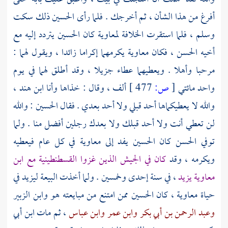
أفرغ من هذا الشأن ، ثم أخرجك . فلما رأى
الحسين
ذلك سكت
وسلم ، فلما استقرت الخلافة
لمعاوية
كان
الحسين
يتردد إليه مع
أخيه
الحسن
، فكان
معاوية
يكرمهما إكراما زائدا ، ويقول لهما :
مرحبا وأهلا . ويعطيهما عطاء جزيلا ، وقد أطلق لهما في يوم
واحد مائتي
[
ص:
477 ]
ألف ، وقال : خذاها وأنا
ابن هند
،
والله لا يعطيكماها أحد قبلي ولا أحد بعدي . فقال
الحسين
: والله
لن تعطي أنت ولا أحد قبلك ولا بعدك رجلين أفضل منا . ولما
توفي
الحسن
كان
الحسين
يفد إلى
معاوية
في كل عام فيعطيه
ويكرمه ، وقد
كان في الجيش الذين غزوا
القسطنطينية
مع
ابن
معاوية
يزيد
، في سنة إحدى وخمسين . ولما أخذت البيعة
ليزيد
في
حياة
معاوية
، كان
الحسين
ممن امتنع من مبايعته هو
وابن الزبير
وعبد الرحمن بن أبي بكر
وابن عمر
وابن عباس
، ثم مات
ابن أبي