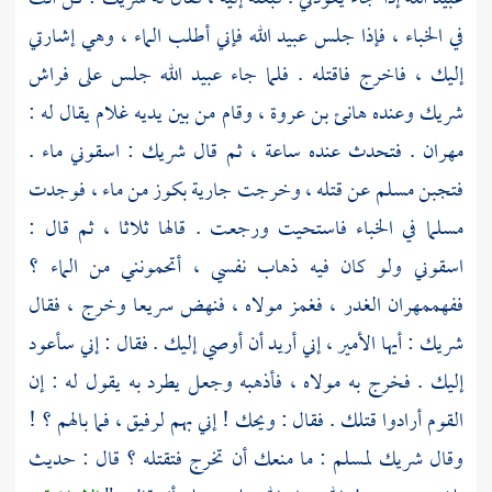
في الخباء ، فإذا جلس
عبيد الله
فإني أطلب الماء ، وهي إشارتي
إليك ، فاخرج فاقتله . فلما جاء
عبيد الله
جلس على فراش
شريك
وعنده
هانئ بن عروة
، وقام من بين يديه غلام يقال له :
مهران
. فتحدث عنده ساعة ، ثم قال
شريك
: اسقوني ماء .
فتجبن
مسلم
عن قتله ، وخرجت جارية بكوز من ماء ، فوجدت
مسلما
في الخباء فاستحيت ورجعت . قالها ثلاثا ، ثم قال :
اسقوني ولو كان فيه ذهاب نفسي ، أتحمونني من الماء ؟
ففهم
مهران
الغدر ، فغمز مولاه ، فنهض سريعا وخرج ، فقال
شريك
: أيها الأمير ، إني أريد أن أوصي إليك . فقال : إني سأعود
إليك . فخرج به مولاه ، فأذهبه وجعل يطرد به يقول له : إن
القوم أرادوا قتلك . فقال : ويحك ! إني بهم لرفيق ، فما بالهم ؟ !
وقال
شريك
لمسلم
: ما منعك أن تخرج فتقتله ؟ قال : حديث