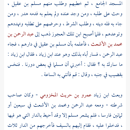
المسجد الجامع ، ثم خطبهم وطلب منهم
مسلم بن عقيل
،
وحث على طلبه ، ومن وجد عنده ولم يعلم به فدمه هدر ، ومن
جاء به فله ديته ، وطلب الشرط ، وحرضهم على تطلبه وتهددهم
وتوعدهم ، فلما أصبح ابن تلك العجوز ذهب إلى
عبد الرحمن بن
محمد بن الأشعث
، فأعلمه بأن
مسلم بن عقيل
في دارهم ، فجاء
عبد الرحمن
، فسار أباه بذلك وهو عند
ابن زياد
، فقال
ابن زياد
:
ما سارك به ؟ فقال : أخبرني أن
مسلما
في بعض دورنا . فنخس
بقضيب في جنبه ، وقال : قم فأتني به الساعة .
وبعث
ابن زياد
عمرو بن حريث المخزومي
- وكان صاحب
شرطته - ومعه
عبد الرحمن
ومحمد بن الأشعث
في سبعين أو
ثمانين فارسا ، فلم يشعر
مسلم
إلا وقد أحيط بالدار التي هو فيها
، فدخلوا عليه ، فقام إليهم بالسيف فأخرجهم من الدار ثلاث