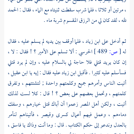
، مرتين أو ثلاثا ، فلما شرب سقطت ثنيتاه مع الماء ، فقال : الحمد
لله ، لقد كان لي من الرزق المقسوم شربة ماء .
ثم أدخل على
ابن زياد
، فلما أوقف بين يديه لم يسلم عليه ، فقال
له
[
ص:
489 ]
الحرسي
: ألا تسلم على الأمير ؟ ! فقال : لا ،
إن كان يريد قتلي فلا حاجة لي بالسلام عليه ، وإن لم يرد قتلي
فسأسلم عليه كثيرا . فأقبل
ابن زياد
عليه فقال : إيه
يا ابن عقيل
،
أتيت الناس وأمرهم جميع وكلمتهم واحدة ; لتشتتهم ، وتفرق
كلمتهم ، وتحمل بعضهم على بعض ؟ ! قال : كلا لست لذلك
أتيت ، ولكن أهل المصر زعموا أن أباك قتل خيارهم ، وسفك
دماءهم ، وعمل فيهم أعمال
كسرى
وقيصر
، فأتيناهم لنأمر
بالعدل وندعو إلى حكم الكتاب . قال : وما أنت وذاك يا فاسق ،