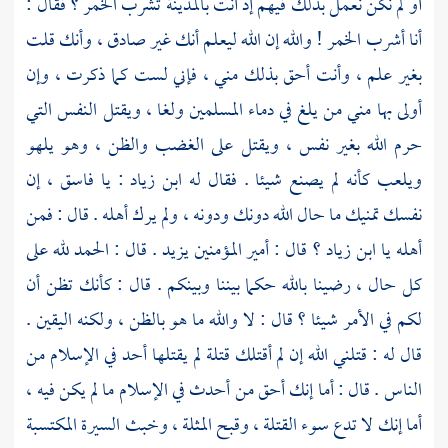
أو لم نكن نعمل بذلك فيهم إذ أنت
بالمدينة
تشرب الخمر ؟ فقال :
أنا أشرب الخمر ! والله إن الله ليعلم أنك غير صادق ، وأنك قلت
بغير علم ، وأنت أحق بذلك مني ، فإني لست كما ذكرت ، وإن
أولى بها مني من يلغ في دماء المسلمين ولغا ، ويقتل النفس التي
حرم الله بغير نفس ، ويقتل على الغضب والظن ، وهو يلهو
ويلعب كأنه لم يصنع شيئا . فقال له
ابن زياد
: يا فاسق ، إن
نفسك تمنيك ما حال الله دونك ودونه ، ولم يرك أهله . قال : فمن
أهله يا
ابن زياد
؟ قال : أمير المؤمنين
يزيد
. قال : الحمد لله على
كل حال ، رضينا بالله حكما بيننا وبينكم . قال : كأنك تظن أن
لكم في الأمر شيئا ؟ قال : لا والله ما هو بالظن ، ولكنه اليقين .
قال له : قتلني الله إن لم أقتلك قتلة لم يقتلها أحد في الإسلام من
الناس . قال : أما إنك أحق من أحدث في الإسلام ما لم يكن فيه ،
أما إنك لا تدع سوء القتلة ، وقبح المثلة ، وخبث السيرة المكتسبة