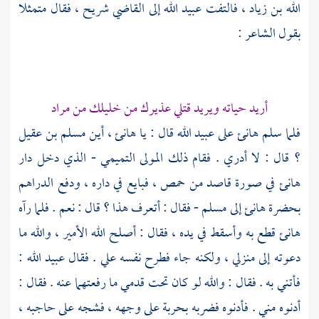
الله بن زياد
، فالتفت
عبيد الله
إلى القاضي
شريح
، فقال متمثلا
بقول الشاعر :
أريد حياته ويريد قتلي عذيرك من خليلك من مراد
فلما سلم
هانئ
على
عبيد الله
قال : يا
هانئ
، أين
مسلم بن عقيل
؟ قال : لا أدري . فقام ذلك المولى التميمي - الذي دخل دار
هانئ
في صورة قاصد من
حمص
، فبايع في داره ، ودفع الدراهم
بحضرة
هانئ
إلى
مسلم
- فقال : أتعرف هذا ؟ قال : نعم . فلما رآه
هانئ
قطع به وأسقط في يده ، فقال : أصلح الله الأمير ، والله ما
دعوته إلى منزلي ، ولكنه جاء فطرح نفسه علي . فقال
عبيد الله
:
فأتني به . فقال : والله لو كان تحت قدمي ما رفعتهما عنه . فقال :
أدنوه مني . فأدنوه فضربه بحربة على وجهه ، فشجه على حاجبه ،