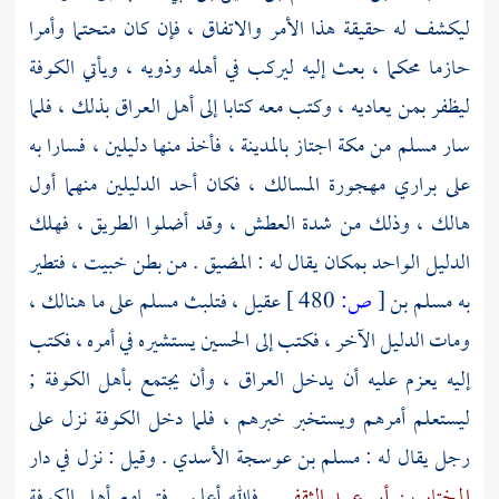
ليكشف له حقيقة هذا الأمر والاتفاق ، فإن كان متحتما وأمرا
حازما محكما ، بعث إليه ليركب في أهله وذويه ، ويأتي
الكوفة
ليظفر بمن يعاديه ، وكتب معه كتابا إلى
أهل
العراق
بذلك ، فلما
سار
مسلم
من
مكة
اجتاز
بالمدينة
، فأخذ منها دليلين ، فسارا به
على براري مهجورة المسالك ، فكان أحد الدليلين منهما أول
هالك ، وذلك من شدة العطش ، وقد أضلوا الطريق ، فهلك
الدليل الواحد بمكان يقال له :
المضيق
. من
بطن خبيت
، فتطير
به
مسلم بن
[
ص:
480 ]
عقيل
، فتلبث
مسلم
على ما هنالك ،
ومات الدليل الآخر ، فكتب إلى
الحسين
يستشيره في أمره ، فكتب
إليه يعزم عليه أن يدخل
العراق
، وأن يجتمع
بأهل
الكوفة
;
ليستعلم أمرهم ويستخبر خبرهم ، فلما دخل
الكوفة
نزل على
رجل يقال له :
مسلم بن عوسجة الأسدي
. وقيل : نزل في دار
المختار بن أبي عبيد الثقفي
. فالله أعلم . فتسامع
أهل
الكوفة