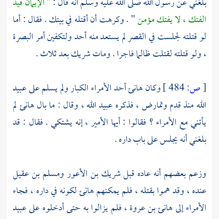
بلغني عن رسول الله صلى الله عليه وسلم أنه قال : "
الإيمان قيد
الفتك ، لا يفتك مؤمن
" . وكرهت أن أقتله في بيتك . فقال : أما
لو قتلته لجلست في القصر لم يستعد منه أحد ولتكفين أمر
البصرة
، ولو قتلته لقتلت ظالما فاجرا . ومات
شريك
بعد ثلاث .
[
ص:
484 ]
وكان
هانئ
أحد الأمراء الكبار ولم يسلم على
عبيد
الله
منذ قدم وتمارض ، فذكره
عبيد الله
، وقال : ما بال
هانئ
لم
يأتني مع الأمراء ؟ فقالوا : أيها الأمير ، إنه يشتكي . فقال : قد
بلغني أنه يجلس على باب داره .
وزعم بعضهم أنه عاده قبل
شريك بن الأعور
ومسلم بن عقيل
عنده ، وقد هموا بقتله ، فلم يمكنهم
هانئ
لكونه في داره ، فجاء
الأمراء إلى
هانئ بن عروة
، فلم يزالوا به حتى أدخلوه على
عبيد