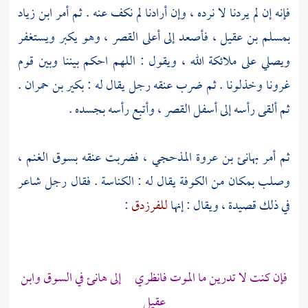
فإنه إن لم يردنا لا نرده ، وإن أرادنا لم نكف عنه . ثم أمر ابن زياد
بمسلم بن عقيل
، فأصعد إلى أعلى القصر ، وهو يكبر ويستغفر
ويصلي على ملائكة الله ، ويقول : اللهم احكم بيننا وبين قوم
غرونا وخذلونا . ثم ضرب عنقه رجل يقال له :
بكير بن حمران
.
ثم ألقى رأسه إلى أسفل القصر ، وأتبع رأسه بجسده .
ثم أمر
بهانئ بن عروة المذحجي
، فضربت عنقه بسوق الغنم ،
وصلب بمكان من
الكوفة
يقال له : الكناسة . فقال رجل شاعر
في ذلك قصيدة ، ويقال : إنها
للفرزدق
:
فإن كنت لا تدرين ما الموت فانظري إلى
هانئ
في السوق
وابن
عقيل