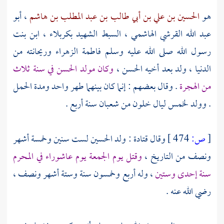
هو
الحسين بن علي بن أبي طالب بن عبد المطلب بن هاشم
،
أبو
عبد الله القرشي الهاشمي
، السبط الشهيد
بكربلاء
، ابن بنت
رسول الله صلى الله عليه وسلم
فاطمة الزهراء
وريحانته من
الدنيا ، ولد بعد أخيه
الحسن
،
وكان مولد
الحسن
في سنة ثلاث
من الهجرة
. وقال بعضهم : إنما كان بينهما طهر واحد ومدة الحمل
. وولد لخمس ليال خلون من شعبان سنة أربع .
[
ص:
474 ]
وقال
قتادة
: ولد
الحسين
لست سنين وخمسة أشهر
ونصف من التاريخ ،
وقتل يوم الجمعة يوم عاشوراء في المحرم
سنة إحدى وستين
، وله أربع وخمسون سنة وستة أشهر ونصف ،
رضي الله عنه .