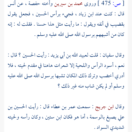
[
ص:
475 ]
وروى
محمد بن سيرين
وأخته
حفصة
، عن
أنس
قال : كنت عند
ابن زياد
، فجيء برأس
الحسين
، فجعل يقول
بقضيب في أنفه ويقول : ما رأيت مثل هذا حسنا . فقلت له : إنه
كان من أشبههم برسول الله صلى الله عليه وسلم .
وقال
سفيان
: قلت
لعبيد الله بن أبي يزيد
: رأيت
الحسين
؟ قال :
نعم ، أسود الرأس واللحية إلا شعرات هاهنا في مقدم لحيته ، فلا
أدري أخضب وترك ذلك المكان تشبها برسول الله صلى الله عليه
وسلم أو لم يكن شاب منه غير ذلك ؟
وقال
ابن جريج
: سمعت
عمر بن عطاء
قال : رأيت
الحسين بن
علي
يصبغ بالوسمة ، أما هو فكان ابن ستين ، وكان رأسه ولحيته
شديدي السواد .