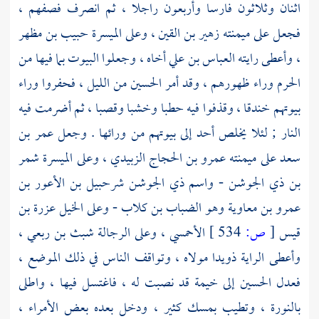
اثنان وثلاثون فارسا وأربعون راجلا ، ثم انصرف فصفهم ،
فجعل على ميمنته
زهير بن القين
، وعلى الميسرة
حبيب بن مظهر
، وأعطى رايته
العباس
بن علي أخاه ، وجعلوا البيوت بما فيها من
الحرم وراء ظهورهم ، وقد أمر
الحسين
من الليل ، فحفروا وراء
بيوتهم خندقا ، وقذفوا فيه حطبا وخشبا وقصبا ، ثم أضرمت فيه
النار ; لئلا يخلص أحد إلى بيوتهم من ورائها . وجعل
عمر بن
سعد
على ميمنته
عمرو بن الحجاج الزبيدي
، وعلى الميسرة
شمر
بن ذي الجوشن
- واسم
ذي الجوشن شرحبيل بن الأعور بن
عمرو بن معاوية وهو الضباب بن كلاب
- وعلى الخيل
عزرة بن
قيس
[
ص:
534 ]
الأحمسي
، وعلى الرجالة
شبث بن ربعي
،
وأعطى الراية ذويدا مولاه ، وتواقف الناس في ذلك الموضع ،
فعدل
الحسين
إلى خيمة قد نصبت له ، فاغتسل فيها ، واطلى
بالنورة ، وتطيب بمسك كثير ، ودخل بعده بعض الأمراء ،