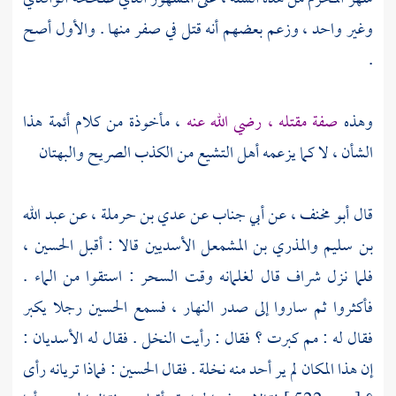
وغير واحد ، وزعم بعضهم أنه قتل في صفر منها . والأول أصح
.
وهذه
صفة مقتله ، رضي الله عنه
، مأخوذة من كلام أئمة هذا
الشأن ، لا كما يزعمه أهل التشيع من الكذب الصريح والبهتان
قال
أبو مخنف
، عن
أبي جناب
عن
عدي بن حرملة
، عن
عبد الله
بن سليم
والمذري بن المشمعل
الأسديين قالا : أقبل
الحسين
،
فلما نزل شراف قال لغلمانه وقت السحر : استقوا من الماء .
فأكثروا ثم ساروا إلى صدر النهار ، فسمع
الحسين
رجلا يكبر
فقال له : مم كبرت ؟ فقال : رأيت النخل . فقال له الأسديان :
إن هذا المكان لم ير أحد منه نخلة . فقال
الحسين
: فماذا تريانه رأى