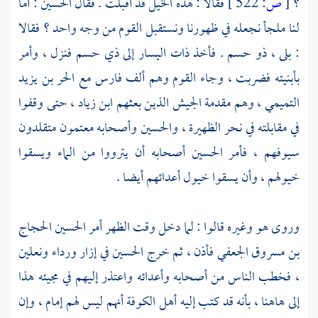
؟
[
ص:
522 ]
فقالا : هذه الخيل قد أقبلت . فقال
الحسين
: أما
لنا ملجأ نجعله في ظهورنا ونستقبل القوم من وجه واحد ؟ فقالا
: بلى ،
ذو حسم
. فأخذ ذات اليسار إلى
ذي حسم
فنزل ، وأمر
بأبنيته فضربت ، وجاء القوم وهم ألف فارس مع
الحر بن يزيد
التميمي
، وهم مقدمة الجيش الذين بعثهم
ابن زياد
، حتى وقفوا
في مقابلته في نحر الظهيرة ،
والحسين
وأصحابه معتمون متقلدون
سيوفهم ، فأمر
الحسين
أصحابه أن يترووا من الماء ويسقوا
خيولهم ، وأن يسقوا خيول أعدائهم أيضا .
وروى هو وغيره قالوا : لما دخل وقت الظهر أمر
الحسين
الحجاج
بن مسروق الجعفي
فأذن ، ثم خرج
الحسين
في إزار ورداء ونعلين
، فخطب الناس من أصحابه وأعدائه واعتذر إليهم في مجيئه هذا
إلى هاهنا ، بأنه قد كتب إليه
أهل
الكوفة
أنهم ليس لهم إمام ، وإن