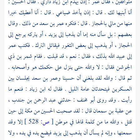
متواقفين ، فقال
عمر
: إذن يهدم
ابن زياد
داري . فقال
الحسين :
أنا أبنيها لك . قال : إذن يأخذ ضياعي . قال : أنا أعطيك خيرا
منها من مالي
بالحجاز
. قال : فتكره
عمر بن سعد
من ذلك . وقال
بعضهم : بل سأل منه إما أن يذهبا إلى
يزيد
، أو يتركه يرجع إلى
الحجاز
، أو يذهب إلى بعض الثغور فيقاتل
الترك
. فكتب
عمر
إلى
عبيد الله
بذلك ، فقال : نعم ، قد قبلت . فقام
شمر بن ذي
الجوشن
فقال : لا والله حتى ينزل على حكمك هو وأصحابه .
ثم قال : والله لقد بلغني أن
حسينا
وعمر بن سعد
يجلسان بين
العسكرين فيتحدثان عامة الليل . فقال له
ابن زياد
: فنعم ما
رأيت . وقد روى
أبو مخنف
: حدثني
عبد الرحمن بن جندب
،
عن
عقبة بن سمعان
قال : لقد صحبت
الحسين
من
مكة
إلى حين
قتل ، والله ما من كلمة قالها في موطن
[
ص:
528 ]
إلا وقد
سمعتها ، وإنه لم يسأل أن يذهب إلى
يزيد
فيضع يده في يده ، ولا