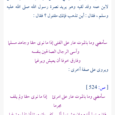
لابن عمه وقد لقيه وهو يريد نصرة رسول الله صلى الله عليه
وسلم ، فقال : أين تذهب فإنك مقتول ؟ فقال :
سأمضي وما بالموت عار على الفتى إذا ما نوى حقا وجاهد مسلما
وآسى الرجال الصالحين بنفسه
وفارق خوفا أن يعيش ويرغما
ويروى على صفة أخرى :
[
ص:
524 ]
سأمضي وما بالموت عار على امرئ إذا ما نوى حقا ولم يلف
مجرما
فإن مت لم أندم وإن عشت لم ألم كفى بك موتا أن تذل وترغما