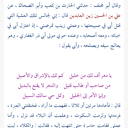
وقال
أبو مخنف
: حدثني
الحارث بن كعب
وأبو الضحاك
، عن
علي بن الحسين زين العابدين
قال : إني لجالس تلك العشية التي
قتل أبي في صبيحتها ، وعمتي
زينب
تمرضني ، إذ اعتزل أبي في
خبائه ، ومعه أصحابه ، وعنده
حوي مولى أبي ذر الغفاري
، وهو
يعالج سيفه ويصلحه ، وأبي يقول :
يا دهر أف لك من خليل كم لك بالإشراق والأصيل
من صاحب أو طالب قتيل والدهر لا يقنع بالبديل
وإنما الأمر إلى الجليل وكل حي سالك السبيل
قال : فأعادها مرتين أو ثلاثا ، ففهمت ما أراد ، فخنقتني العبرة ،
فرددتها ولزمت السكوت ، وعلمت أن البلاء قد نزل ، وأما
عمتي فقامت حاسرة حتى انتهت إليه ، فقالت : واثكلاه ، ليت