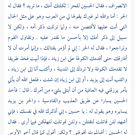
الانصراف ، فقال
الحسين
للحر
: ثكلتك أمك ، ما تريد ؟ فقال له
الحر
: أما والله لو غيرك يقولها لي من العرب وهو على مثل الحال
التي أنت عليها لأقتصن منه ، ولما تركت ذكر أمه ، ولكن لا
سبيل إلى ذكر أمك إلا بأحسن ما نقدر عليه . وتقاول القوم
وتراجعوا ، فقال له
الحر
: إني لم أؤمر بقتالك ، وإنما أمرت أن لا
أفارقك حتى أقدمك
الكوفة
على
ابن زياد
، فإذا أبيت فخذ طريقا
لا تقدمك
الكوفة
ولا تردك إلى
المدينة
، وأكتب أنا إلى
ابن زياد
،
واكتب أنت إلى
يزيد
، أو إلى
ابن زياد
إن شئت ، فلعل الله أن يأتي
بأمر يرزقني فيه العافية من أن أبتلى بشيء من أمرك . قال : فأخذ
الحسين
يسارا عن طريق
العذيب
والقادسية
،
والحر بن يزيد
يسايره وهو يقول له : يا
حسين
، إني أذكرك الله في نفسك ، فإني
أشهد لئن قاتلت لتقتلن ، ولئن قوتلت لتهلكن فيما أرى . فقال
له
الحسين
: أفبالموت تخوفني ؟ ولكن أقول كما قال أخو
الأوس