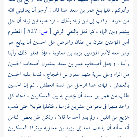
وأذركم . فلما بلغ
عمر بن سعد
هذا قال : أرجو أن يعافيني الله
من حربه . وكتب إلى
ابن زياد
بذلك ، فرد عليه
ابن زياد
أن حل
بينهم وبين الماء ، كما فعل بالتقي الزكي
[
ص:
527 ]
المظلوم
أمير المؤمنين
عثمان بن عفان
واعرض على
الحسين
أن يبايع هو
ومن معه لأمير المؤمنين
يزيد بن معاوية
، فإذا فعلوا ذلك رأينا
رأينا . وجعل أصحاب
عمر بن سعد
يمنعون أصحاب
الحسين
من الماء وعلى سرية منهم
عمرو بن الحجاج
، فدعا عليه
الحسين
بالعطش ، فمات هذا الرجل من شدة العطش . ثم إن
الحسين
طلب من
عمر بن سعد
أن يجتمع به بين العسكرين ، فجاء كل
واحد منهما في نحو من عشرين فارسا ، فتكلما طويلا حتى ذهب
هزيع من الليل ، ولم يدر أحد ما قالا ، ولكن ظن بعض الناس
أنه سأله أن يذهب معه إلى
يزيد بن معاوية
ويتركا العسكرين