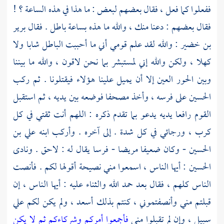
ففعلوا كما فعل ، فقال بعضهم لبعض : ما هذا في هذه الساعة ؟ !
فقال بعضهم : دعنا منك ، والله ما هذه بساعة باطل . فقال
برير
بن خضير
: والله لقد علم قومي أني ما أحببت الباطل شابا ولا
كهلا ، ولكن والله إني لمستبشر بما نحن لاقون ، والله ما بيننا
وبين الحور العين إلا أن يميل علينا هؤلاء فيقتلونا . ثم ركب
الحسين
على فرسه ، وأخذ مصحفا فوضعه بين يديه ، ثم استقبل
القوم رافعا يديه يدعو بما تقدم ذكره : اللهم أنت ثقتي في كل
كرب ، ورجائي في كل شدة . إلى آخره . وأركب ابنه
علي بن
الحسين
- وكان ضعيفا مريضا - فرسا يقال له : لاحق . ونادى
الحسين
: أيها الناس ، اسمعوا مني نصيحة أقولها لكم . فأنصت
الناس كلهم ، فقال بعد حمد الله والثناء عليه : أيها الناس ، إن
قبلتم مني وأنصفتموني ، كنتم بذلك أسعد ، ولم يكن لكم علي
سبيل ، وإن لم تقبلوا مني
فأجمعوا أمركم وشركاءكم ثم لا يكن