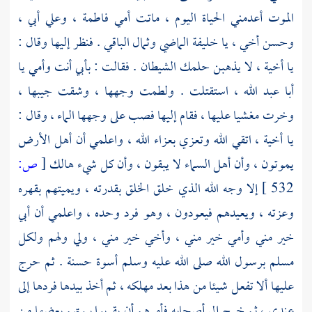
الموت أعدمني الحياة اليوم ، ماتت أمي
فاطمة
،
وعلي
أبي ،
وحسن
أخي ، يا خليفة الماضي وثمال الباقي . فنظر إليها وقال :
يا أخية ، لا يذهبن حلمك الشيطان . فقالت : بأبي أنت وأمي يا
أبا عبد الله
، استقتلت . ولطمت وجهها ، وشقت جيبها ،
وخرت مغشيا عليها ، فقام إليها فصب على وجهها الماء ، وقال :
يا أخية ، اتقي الله وتعزي بعزاء الله ، واعلمي أن أهل الأرض
يموتون ، وأن أهل السماء لا يبقون ، وأن كل شيء هالك
[
ص:
532 ]
إلا وجه الله الذي خلق الخلق بقدرته ، ويميتهم بقهره
وعزته ، ويعيدهم فيعودون ، وهو فرد وحده ، واعلمي أن أبي
خير مني وأمي خير مني ، وأخي خير مني ، ولي ولهم ولكل
مسلم برسول الله صلى الله عليه وسلم أسوة حسنة . ثم حرج
عليها ألا تفعل شيئا من هذا بعد مهلكه ، ثم أخذ بيدها فردها إلى
عندي ، ثم خرج إلى أصحابه فأمرهم أن يقربوا بيوتهم بعضها من