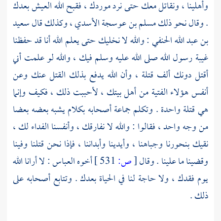
وأهلينا ، ونقاتل معك حتى نرد موردك ، فقبح الله العيش بعدك
. وقال نحو ذلك
مسلم بن عوسجة الأسدي
، وكذلك قال
سعيد
بن عبد الله الحنفي
: والله لا نخليك حتى يعلم الله أنا قد حفظنا
غيبة رسول الله صلى الله عليه وسلم فيك ، والله لو علمت أني
أقتل دونك ألف قتلة ، وأن الله يدفع بذلك القتل عنك وعن
أنفس هؤلاء الفتية من أهل بيتك ، لأحببت ذلك ، فكيف وإنما
هي قتلة واحدة . وتكلم جماعة أصحابه بكلام يشبه بعضه بعضا
من وجه واحد ، فقالوا : والله لا نفارقك ، وأنفسنا الفداء لك ،
نقيك بنحورنا وجباهنا ، وأيدينا وأبداننا ، فإذا نحن قتلنا وفينا
وقضينا ما علينا . وقال
[
ص:
531 ]
أخوه
العباس
: لا أرانا الله
يوم فقدك ، ولا حاجة لنا في الحياة بعدك . وتتابع أصحابه على
ذلك .