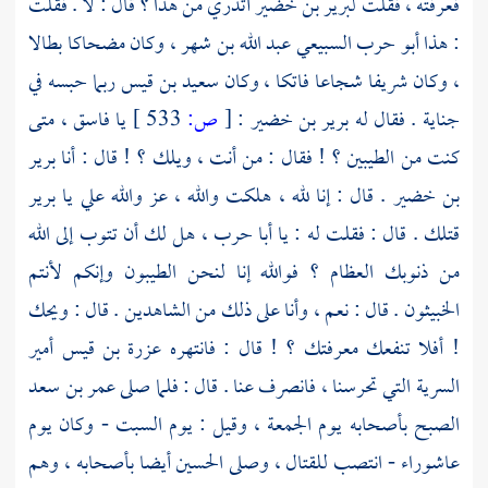
فعرفته ، فقلت
لبرير بن خضير
أتدري من هذا ؟ قال : لا . فقلت
: هذا
أبو حرب السبيعي عبد الله بن شهر
، وكان مضحاكا بطالا
، وكان شريفا شجاعا فاتكا ، وكان
سعيد بن قيس
ربما حبسه في
جناية . فقال له
برير بن خضير
:
[
ص:
533 ]
يا فاسق ، متى
كنت من الطيبين ؟ ! فقال : من أنت ، ويلك ؟ ! قال : أنا
برير
بن خضير
. قال : إنا لله ، هلكت والله ، عز والله علي يا
برير
قتلك . قال : فقلت له : يا
أبا حرب
، هل لك أن تتوب إلى الله
من ذنوبك العظام ؟ فوالله إنا لنحن الطيبون وإنكم لأنتم
الخبيثون . قال : نعم ، وأنا على ذلك من الشاهدين . قال : ويحك
! أفلا تنفعك معرفتك ؟ ! قال : فانتهره
عزرة بن قيس
أمير
السرية التي تحرسنا ، فانصرف عنا . قال : فلما صلى
عمر بن سعد
الصبح بأصحابه يوم الجمعة ، وقيل : يوم السبت - وكان يوم
عاشوراء - انتصب للقتال ، وصلى
الحسين
أيضا بأصحابه ، وهم