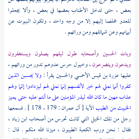
بعض ، حتى تدخل الأطناب بعضها في بعض ، وألا يجعلوا
للعدو مخلصا إليهم إلا من وجه واحد ، وتكون البيوت عن
أيمانهم وعن شمائلهم ومن ورائهم .
وبات
الحسين
وأصحابه طول ليلهم يصلون ويستغفرون
ويدعون ويتضرعون
، وخيول حرس عدوهم تدور من ورائهم ،
عليها
عزرة بن قيس الأحمسي
والحسين
يقرأ :
ولا يحسبن الذين
كفروا أنما نملي لهم خير لأنفسهم إنما نملي لهم ليزدادوا إثما ولهم
عذاب مهين ما كان الله ليذر المؤمنين على ما أنتم عليه حتى يميز
الخبيث من الطيب
الآية [ آل عمران : 179 ، 178 ] . فسمعها
رجل من تلك الخيل التي كانت تحرس من أصحاب
ابن زياد
،
فقال : نحن ورب الكعبة الطيبون ، ميزنا الله منكم . قال :