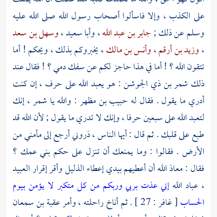
على الكذب ، وإلا فاسألوا أصحاب رسول الله صلى الله عليه
وسلم عن ذلك ;
جابر بن عبد الله
،
وأبا سعيد
،
وسهل بن سعد
،
وزيد بن أرقم
،
وأنس بن مالك
، يخبروكم بذلك ، ويحكم ! أما
تتقون الله ؟ ! أما في هذا حاجز لكم عن سفك دمي ؟ ! فقال عند
ذلك
شمر بن ذي الجوشن
: هو يعبد الله على حرف ، إن كنت
أدري ما يقول . فقال له
حبيب بن مظهر
: والله يا
شمر
، إنك
لتعبد الله على سبعين حرفا ، وإنك لا تدري ما يقول ; لأن الله قد
طبع على قلبك . ثم قال : أيها الناس ، ذروني أرجع إلى مأمني من
الأرض . فقالوا : وما يمنعك أن تنزل على حكم بني عمك ؟
فقال : معاذ الله أن أعطيهم بيدي إعطاء الذليل وأقر إقرار العبيد
، عباد الله
إني عذت بربي وربكم من كل متكبر لا يؤمن بيوم
الحساب
[ غافر : 27 ] . ثم أناخ راحلته ، وأمر
عقبة بن سمعان