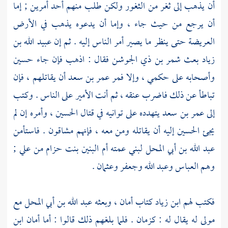
أن يذهب إلى ثغر من الثغور ولكن طلب منهم أحد أمرين ; إما
أن يرجع من حيث جاء ، وإما أن يدعوه يذهب في الأرض
العريضة حتى ينظر ما يصير أمر الناس إليه . ثم إن
عبيد الله بن
زياد
بعث
شمر بن ذي الجوشن
فقال : اذهب فإن جاء
حسين
وأصحابه على حكمي ، وإلا فمر
عمر بن سعد
أن يقاتلهم ، فإن
تباطأ عن ذلك فاضرب عنقه ، ثم أنت الأمير على الناس . وكتب
إلى
عمر بن سعد
يتهدده على توانيه في قتال
الحسين
، وأمره إن لم
يجئ
الحسين
إليه أن يقاتله ومن معه ، فإنهم مشاقون . فاستأمن
عبد الله بن أبي المحل
لبني عمته
أم البنين بنت حزام
من
علي
;
وهم
العباس
وعبد الله
وجعفر
وعثمان
.
فكتب لهم
ابن زياد
كتاب أمان ، وبعثه
عبد الله بن أبي المحل
مع
مولى له يقال له :
كزمان
. فلما بلغهم ذلك قالوا : أما أمان
ابن