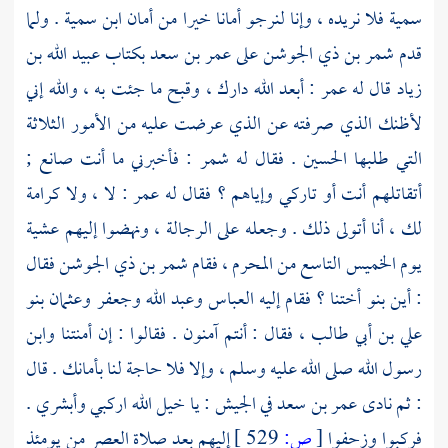
سمية
فلا نريده ، وإنا لنرجو أمانا خيرا من أمان
ابن سمية
. ولما
قدم
شمر بن ذي الجوشن
على
عمر بن سعد
بكتاب
عبيد الله بن
زياد
قال له
عمر
: أبعد الله دارك ، وقبح ما جئت به ، والله إني
لأظنك الذي صرفته عن الذي عرضت عليه من الأمور الثلاثة
التي طلبها
الحسين
. فقال له
شمر
: فأخبرني ما أنت صانع ;
أتقاتلهم أنت أو تاركي وإياهم ؟ فقال له
عمر
: لا ، ولا كرامة
لك ، أنا أتولى ذلك . وجعله على الرجالة ، ونهضوا إليهم عشية
يوم الخميس التاسع من المحرم ، فقام
شمر بن ذي الجوشن
فقال
: أين بنو أختنا ؟ فقام إليه
العباس
وعبد الله
وجعفر
وعثمان
بنو
علي بن أبي طالب
، فقال : أنتم آمنون . فقالوا : إن أمنتنا وابن
رسول الله صلى الله عليه وسلم ، وإلا فلا حاجة لنا بأمانك . قال
: ثم نادى
عمر بن سعد
في الجيش : يا خيل الله اركبي وأبشري .
فركبوا وزحفوا
[
ص:
529 ]
إليهم بعد صلاة العصر من يومئذ