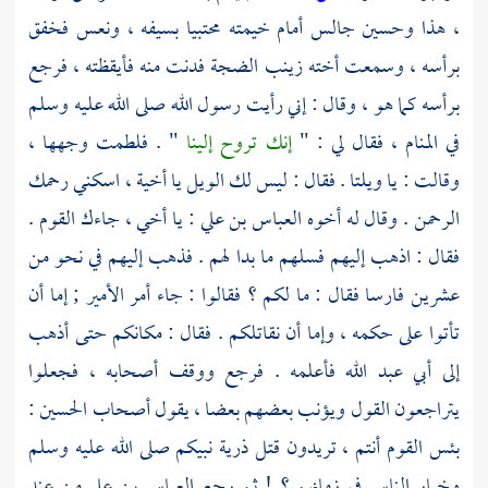
، هذا
وحسين
جالس أمام خيمته محتبيا بسيفه ، ونعس فخفق
برأسه ، وسمعت أخته
زينب
الضجة فدنت منه فأيقظته ، فرجع
برأسه كما هو ، وقال : إني رأيت رسول الله صلى الله عليه وسلم
في المنام ، فقال لي : "
إنك تروح إلينا
" . فلطمت وجهها ،
وقالت : يا ويلتا . فقال : ليس لك الويل يا أخية ، اسكني رحمك
الرحمن . وقال له أخوه
العباس بن علي
: يا أخي ، جاءك القوم .
فقال : اذهب إليهم فسلهم ما بدا لهم . فذهب إليهم في نحو من
عشرين فارسا فقال : ما لكم ؟ فقالوا : جاء أمر الأمير ; إما أن
تأتوا على حكمه ، وإما أن نقاتلكم . فقال : مكانكم حتى أذهب
إلى
أبي عبد الله
فأعلمه . فرجع ووقف أصحابه ، فجعلوا
يتراجعون القول ويؤنب بعضهم بعضا ، يقول أصحاب
الحسين
:
بئس القوم أنتم ، تريدون قتل ذرية نبيكم صلى الله عليه وسلم
وخيار الناس في زمانهم ؟ ! ثم رجع
العباس بن علي
من عند