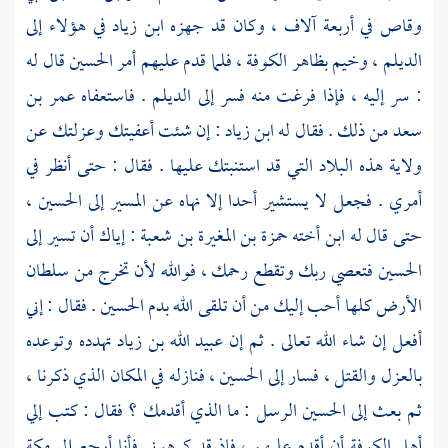
وقاص
في أربعة آلاف ، وكان قد جهزه
ابن زياد
في هؤلاء إلى
الديلم
، وخيم بظاهر
الكوفة
، فلما قدم عليهم أمر
الحسين
قال له
: سر إليه ، فإذا فرغت منه فسر إلى
الديلم
. فاستعفاه
عمر بن
سعد
من ذلك . فقال له
ابن زياد
: إن شئت أعفيتك وعزلتك عن
ولاية هذه البلاد التي قد استنبتك عليها . فقال : حتى أنظر في
أمري . فجعل لا يستشير أحدا إلا نهاه عن المسير إلى
الحسين
،
حتى قال له ابن أخته
حمزة بن المغيرة بن شعبة
: إياك أن تسير إلى
الحسين
فتعصي ربك وتقطع رحمك ، فوالله لأن تخرج من سلطان
الأرض كلها أحب إليك من أن تلقى الله بدم
الحسين
. فقال : إني
أفعل إن شاء الله تعالى . ثم إن
عبيد الله بن زياد
تهدده وتوعده
بالعزل والقتل ، فسار إلى
الحسين
، فنازله في المكان الذي ذكرنا ،
ثم بعث إلى
الحسين
الرسل : ما الذي أقدمك ؟ فقال : كتب إلي
أهل
الكوفة
أن أقدم عليهم ، فإذ قد كرهوني فأنا أرجع إلى
مكة