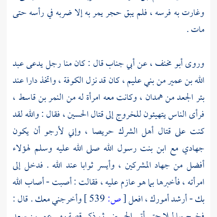
وغارت به فرسه ، فلم يبق حجر يمر به إلا ضربه في رأسه حتى
مات .
وروى
أبو مخنف
، عن
أبي جناب
قال : كان منا رجل يدعى
عبد
الله بن عمير
من
بني عليم
، كان قد نزل
الكوفة
، واتخذ دارا عند
بئر الجعد
من
همدان
، وكانت معه امرأة له من
النمر بن قاسط
،
فرأى الناس يتهيئون للخروج إلى قتال
الحسين
، فقال : والله لقد
كنت على قتال أهل الشرك حريصا ، وإني لأرجو أن يكون
جهادي مع ابن بنت رسول الله صلى الله عليه وسلم لهؤلاء
أفضل من جهاد المشركين ، وأيسر ثوابا عند الله . فدخل إلى
امرأته ، فأخبرها بما هو عازم عليه ، فقالت : أصبت - أصاب الله
بك - أرشد أمورك ، افعل
[
ص:
539 ]
وأخرجني معك . قال :
فخرج بها ليلا حتى أتى
الحسين
. ثم ذكر قصة رمي
عمر بن سعد