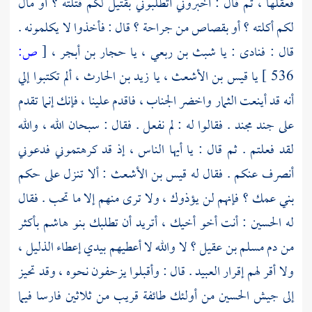
فعقلها ، ثم قال : أخبروني أتطلبوني بقتيل لكم قتلته ؟ أو مال
لكم أكلته ؟ أو بقصاص من جراحة ؟ قال : فأخذوا لا يكلمونه .
قال : فنادى : يا
شبث بن ربعي
، يا
حجار بن أبجر
،
[
ص:
536 ]
يا
قيس بن الأشعث
، يا
زيد بن الحارث
، ألم تكتبوا إلي
أنه قد أينعت الثمار واخضر الجناب ، فاقدم علينا ، فإنك إنما تقدم
على جند مجند . فقالوا له : لم نفعل . فقال : سبحان الله ، والله
لقد فعلتم . ثم قال : يا أيها الناس ، إذ قد كرهتموني فدعوني
أنصرف عنكم . فقال له
قيس بن الأشعث
: ألا تنزل على حكم
بني عمك ؟ فإنهم لن يؤذوك ، ولا ترى منهم إلا ما تحب . فقال
له
الحسين
: أنت أخو أخيك ، أتريد أن تطلبك
بنو هاشم
بأكثر
من دم
مسلم بن عقيل
؟ لا والله لا أعطيهم بيدي إعطاء الذليل ،
ولا أقر لهم إقرار العبيد . قال : وأقبلوا يزحفون نحوه ، وقد تحيز
إلى جيش
الحسين
من أولئك طائفة قريب من ثلاثين فارسا فيما