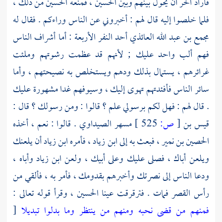
فأراد
الحر
أن يحول بينهم وبين
الحسين
، فمنعه
الحسين
من ذلك ،
فلما خلصوا إليه قال لهم : أخبروني عن الناس وراءكم . فقال له
مجمع بن عبد الله العائذي
أحد النفر الأربعة : أما أشراف الناس
فهم ألب واحد عليك ; لأنهم قد عظمت رشوتهم وملئت
غرائرهم ، يستمال بذلك ودهم ويستخلص به نصيحتهم ، وأما
سائر الناس فأفئدتهم تهوى إليك ، وسيوفهم غدا مشهورة عليك
. قال لهم : فهل لكم برسولي علم ؟ قالوا : ومن رسولك ؟ قال :
قيس بن
[
ص:
525 ]
مسهر الصيداوي
. قالوا : نعم ، أخذه
الحصين بن نمير
، فبعث به إلى
ابن زياد
، فأمره
ابن زياد
أن يلعنك
ويلعن أباك ، فصلى عليك وعلى أبيك ، ولعن
ابن زياد
وأباه ،
ودعا الناس إلى نصرتك وأخبرهم بقدومك ، فأمر به ، فألقي من
رأس القصر فمات . فترقرقت عينا
الحسين
، وقرأ قوله تعالى :
فمنهم من قضى نحبه ومنهم من ينتظر وما بدلوا تبديلا
[