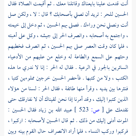
أنت قدمت علينا بايعناك وقاتلنا معك . ثم أقيمت الصلاة فقال
الحسين
للحر
: تريد أن تصلي بأصحابك ؟ قال : لا ، ولكن صل
أنت ونصلي نحن وراءك . فصلى بهم
الحسين
، ثم دخل إلى خيمته
، واجتمع به أصحابه ، وانصرف
الحر
إلى جيشه ، وكل على أهبته
، فلما كان وقت العصر صلى بهم
الحسين
، ثم انصرف فخطبهم
وحثهم على السمع والطاعة له وخلع من عليهم من الأدعياء
السائرين بالجور في الرعية . فقال له
الحر
: إنا لا ندري ما هذه
الكتب ، ولا من كتبها . فأحضر
الحسين
خرجين مملوءين كتبا ،
فنثرها بين يديه ، وقرأ منها طائفة ، فقال
الحر
: لسنا من هؤلاء
الذين كتبوا إليك ، وقد أمرنا إذا نحن لقيناك أن لا نفارقك حتى
نقدمك على
[
ص:
523 ]
عبيد الله بن زياد
فقال
الحسين
:
الموت أدنى إليك من ذلك . ثم قال
الحسين
لأصحابه : اركبوا ،
فركبوا وركب النساء ، فلما أراد الانصراف حال القوم بينه وبين