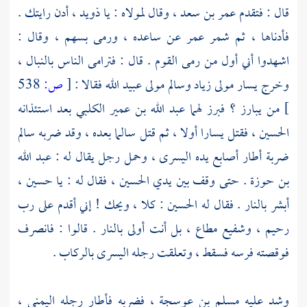
قال : فتقدم
عمر بن سعد
، وقال لمولاه : يا ذويد ، أدن رايتك .
فأدناها ، ثم شمر
عمر
عن ساعده ، ورمى بسهم ، وقال :
اشهدوا أني أول من رمى القوم . قال : فترامى الناس بالنبال ،
وخرج
يسار مولى زياد
وسالم مولى عبيد الله
فقالا :
[
ص:
538
]
من يبارز ؟ فبرز لهما
عبد الله بن عمير الكلبي
بعد استئذانه
الحسين
، فقتل
يسارا
أولا ، ثم قتل
سالما
بعده ، وقد ضربه
سالم
ضربة أطار أصابع يده اليسرى ، وحمل رجل يقال له :
عبد الله
بن حوزة
. حتى وقف بين يدي
الحسين
، فقال له : يا
حسين
،
أبشر بالنار . فقال له
الحسين
: كلا ، ويحك ! إني أقدم على رب
رحيم ، وشفيع مطاع ، بل أنت أولى بالنار . قالوا : فانصرف
فوقصته فرسه فسقط ، وتعلقت رجله اليسرى بالركاب .
وشد عليه
مسلم بن عوسجة
، فضربه فأطار رجله اليمنى ،