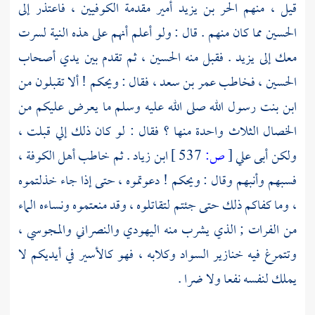
قيل ، منهم
الحر بن يزيد
أمير مقدمة الكوفيين ، فاعتذر إلى
الحسين
مما كان منهم . قال : ولو أعلم أنهم على هذه النية لسرت
معك إلى
يزيد
. فقبل منه
الحسين
، ثم تقدم بين يدي أصحاب
الحسين
، فخاطب
عمر بن سعد
، فقال : ويحكم ! ألا تقبلون من
ابن بنت رسول الله صلى الله عليه وسلم ما يعرض عليكم من
الخصال الثلاث واحدة منها ؟ فقال : لو كان ذلك إلي قبلت ،
ولكن أبى علي
[
ص:
537 ]
ابن زياد
. ثم خاطب
أهل
الكوفة
،
فسبهم وأنبهم وقال : ويحكم ! دعوتموه ، حتى إذا جاء خذلتموه
، وما كفاكم ذلك حتى جئتم لتقاتلوه ، وقد منعتموه ونساءه الماء
من
الفرات
; الذي يشرب منه اليهودي والنصراني والمجوسي ،
وتتمرغ فيه خنازير السواد وكلابه ، فهو كالأسير في أيديكم لا
يملك لنفسه نفعا ولا ضرا .