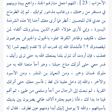
الأحزاب : 23 ] . اللهم اجعل منازلهم الجنة ، واجمع بيننا وبينهم
في مستقر من رحمتك ، ورغائب مذخور ثوابك . ثم إن
الطرماح
بن عدي
قال
للحسين
: أنظر فما أرى معك أحدا إلا هذه الشرذمة
اليسيرة ، وإني لأرى هؤلاء القوم الذين يسايرونك أكفاء لمن
معك ، فكيف وظاهر
الكوفة
مملوء بالخيول والجيوش يعرضون
ليقصدوك ؟ ! فأنشدك الله إن قدرت أن لا تقدم إليهم شبرا إلا
فعلت ، فإن أردت أن تنزل بلدا يمنعك الله به حتى ترى رأيك ،
فسر معي حتى أنزلك مناع جبلنا ، وهو أجأ منعنا الله به من
ملوك
غسان
وحمير
، ومن
النعمان بن المنذر
، ومن الأسود
والأحمر ، والله إن دخل علينا ذل قط ; فأسير معك حتى أنزلك
القرية ، ثم نبعث إلى الرجال من
أجأ
وسلمى
من
طيئ
، ثم أقم
فينا ما بدا لك ، فأنا زعيم بعشرة آلاف
طائي
يضربون بين يديك
بأسيافهم ، والله لا يوصل إليك أبدا ومنهم عين تطرف . فقال له