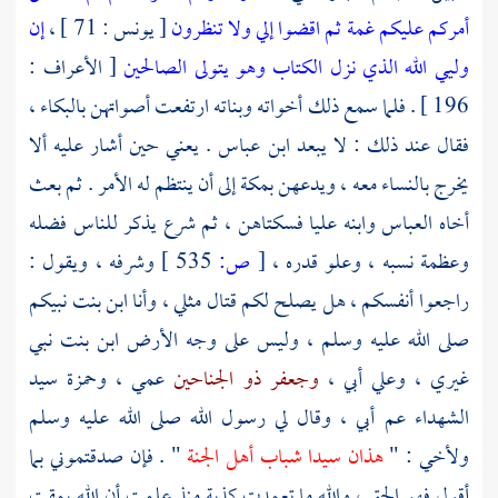
أمركم عليكم غمة ثم اقضوا إلي ولا تنظرون
[ يونس : 71 ] ،
إن
وليي الله الذي نزل الكتاب وهو يتولى الصالحين
[ الأعراف :
196 ] . فلما سمع ذلك أخواته وبناته ارتفعت أصواتهن بالبكاء ،
فقال عند ذلك : لا يبعد
ابن عباس
. يعني حين أشار عليه ألا
يخرج بالنساء معه ، ويدعهن
بمكة
إلى أن ينتظم له الأمر . ثم بعث
أخاه
العباس
وابنه
عليا
فسكتاهن ، ثم شرع يذكر للناس فضله
وعظمة نسبه ، وعلو قدره ،
[
ص:
535 ]
وشرفه ، ويقول :
راجعوا أنفسكم ، هل يصلح لكم قتال مثلي ، وأنا ابن بنت نبيكم
صلى الله عليه وسلم ، وليس على وجه الأرض ابن بنت نبي
غيري ،
وعلي
أبي ،
وجعفر ذو الجناحين
عمي ،
وحمزة
سيد
الشهداء عم أبي ، وقال لي رسول الله صلى الله عليه وسلم
ولأخي : "
هذان سيدا شباب أهل الجنة
" . فإن صدقتموني بما
أقول فهو الحق ، والله ما تعمدت كذبة منذ علمت أن الله يمقت