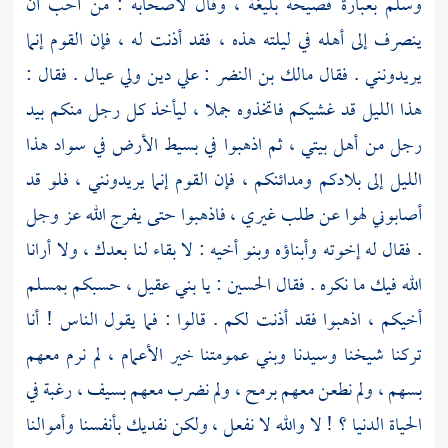
وسلم بعبارة فصيحة بليغة ، وقال لأصحابه : من أحب أن
ينصرف إلى أهله في ليلته هذه ، فقد أذنت له ، فإن القوم إنما
يريدونني . فقال
مالك بن النضر
: علي دين ولي عيال . فقال :
هذا الليل قد غشيكم فاتخذوه جملا ، ليأخذ كل رجل منكم بيد
رجل من أهل بيتي ، ثم اذهبوا في بسيط الأرض في سواد هذا
الليل إلى بلادكم ومدائنكم ، فإن القوم إنما يريدونني ، فلو قد
أصابوني لهوا عن طلب غيري ، فاذهبوا حتى يفرج الله عز وجل
. فقال له إخوته وأبناؤه وبنو أخيه : لا بقاء لنا بعدك ، ولا أرانا
الله فيك ما نكره . فقال
الحسين
: يا
بني عقيل
، حسبكم
بمسلم
أخيكم ، اذهبوا فقد أذنت لكم . قالوا : فما يقول الناس ! أنا
تركنا شيخنا وسيدنا وبني عمومتنا خير الأعمام ، لم نرم معهم
بسهم ، ولم نطعن معهم برمح ، ولم نضرب معهم بسيف ، رغبة في
الحياة الدنيا ؟ ! لا والله لا نفعل ، ولكن نفديك بأنفسنا وأموالنا