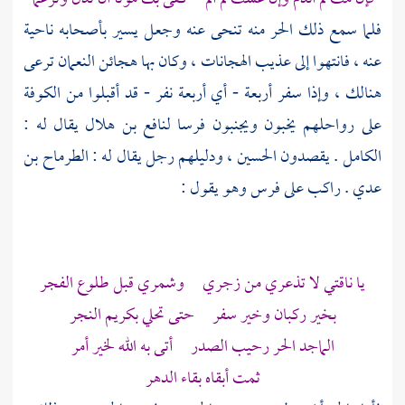
فلما سمع ذلك
الحر
منه تنحى عنه وجعل يسير بأصحابه ناحية
عنه ، فانتهوا إلى
عذيب الهجانات
، وكان بها هجائن النعمان ترعى
هنالك ، وإذا سفر أربعة - أي أربعة نفر - قد أقبلوا من
الكوفة
على رواحلهم يخبون ويجنبون فرسا
لنافع بن هلال
يقال له :
الكامل . يقصدون
الحسين
، ودليلهم رجل يقال له :
الطرماح بن
عدي
. راكب على فرس وهو يقول :
يا ناقتي لا تذعري من زجري وشمري قبل طلوع الفجر
بخير ركبان وخير سفر حتى تحلي بكريم النجر
الماجد الحر رحيب الصدر أتى به الله لخير أمر
ثمت أبقاه بقاء الدهر