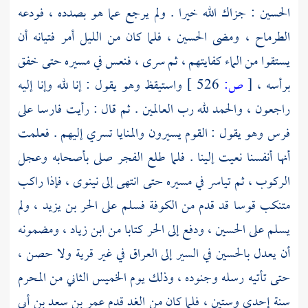
الحسين
: جزاك الله خيرا . ولم يرجع عما هو بصدده ، فودعه
الطرماح
، ومضى
الحسين
، فلما كان من الليل أمر فتيانه أن
يستقوا من الماء كفايتهم ، ثم سرى ، فنعس في مسيره حتى خفق
برأسه ،
[
ص:
526 ]
واستيقظ وهو يقول : إنا لله وإنا إليه
راجعون ، والحمد لله رب العالمين . ثم قال : رأيت فارسا على
فرس وهو يقول : القوم يسيرون والمنايا تسري إليهم . فعلمت
أنها أنفسنا نعيت إلينا . فلما طلع الفجر صلى بأصحابه وعجل
الركوب ، ثم تياسر في مسيره حتى انتهى إلى
نينوى
، فإذا راكب
متنكب قوسا قد قدم من
الكوفة
فسلم على
الحر بن يزيد
، ولم
يسلم على
الحسين
، ودفع إلى
الحر
كتابا من
ابن زياد
، ومضمونه
أن يعدل
بالحسين
في السير إلى
العراق
في غير قرية ولا حصن ،
حتى تأتيه رسله وجنوده ، وذلك يوم الخميس الثاني من المحرم
سنة إحدى وستين ، فلما كان من الغد قدم
عمر بن سعد بن أبي