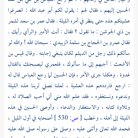
الحسين إليهم ، فقال لهم : يقول لكم
أبو عبد الله
: انصرفوا
عشيتكم هذه حتى ينظر في أمره الليلة . فقال
عمر بن سعد
لشمر
بن ذي الجوشن
: ما تقول ؟ فقال : أنت الأمير والرأي رأيك .
فقال عمرو
بن الحجاج بن سلمة الزبيدي
: سبحان الله ! والله لو
سألكم ذلك رجل من
الديلم
لكان ينبغي إجابته . وقال
قيس بن
الأشعث
: أجبهم إلى ما سألوك ، فلعمري ليصبحنك بالقتال
غدوة . وهكذا جرى الأمر ، فإن
الحسين
لما رجع
العباس
قال له
: ارجع فارددهم هذه العشية ، لعلنا نصلي لربنا هذه الليلة
وندعوه ونستغفره ، فقد علم الله مني أني أحب الصلاة له ،
وتلاوة كتابه ، والاستغفار والدعاء . وأوصى
الحسين
في هذه
الليلة إلى أهله ، وخطب
[
ص:
530 ]
أصحابه في أول الليل ،
فحمد الله تعالى وأثنى عليه ، وصلى على رسوله صلى الله عليه