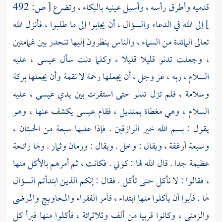
قدميه وأطرق رأسه ، وأسبل عينيه بالبكاء ، وتضرع
[
ص:
492
]
إلى الله في الدعاء والسؤال ، أن يجابوا إلى ما طلبوا ، فأنزل الله
تعالى المائدة من السماء ، والناس ينظرون إليها تنحدر بين غمامتين
، وجعلت تدنو قليلا قليلا ، وكلما دنت سأل
عيسى
، عليه
السلام ، ربه ، عز وجل ، أن يجعلها رحمة لا نقمة وأن يجعلها بركة
وسلامة ، فلم تزل تدنو حتى استقرت بين يدي
عيسى
، عليه
السلام ، وهي مغطاة بمنديل ، فقام
عيسى
يكشف عنها ، وهو
يقول : بسم الله خير الرازقين . فإذا عليها سبعة من الحيتان ،
وسبعة أرغفة ، ويقال : وخل . ويقال : ورمان وثمار . ولها رائحة
عظيمة جدا . قال الله لها : كوني . فكانت ، ثم أمرهم بالأكل منها
، فقالوا : لا نأكل حتى تأكل . فقال : إنكم الذين ابتدأتم السؤال
لها . فأبوا أن يأكلوا منها ابتداء ، فأمر الفقراء والمحاويج والمرضى
والزمنى ، وكانوا قربيا من ألف وثلاثمائة ، فأكلوا منها فبرأ كل