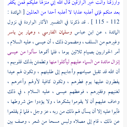
وارزقنا وأنت خير الرازقين قال الله إني منزلها عليكم فمن يكفر
بعد منكم فإني أعذبه عذابا لا أعذبه أحدا من العالمين
[ المائدة :
112 - 115 ] . قد ذكرنا في التفسير الآثار الواردة في نزول
المائدة ، عن
ابن عباس
وسلمان الفارسي ،
وعمار بن ياسر
وغيرهم من السلف ، ومضمون ذلك ، أن
عيسى ،
عليه السلام ،
أمر الحواريين بصيام ثلاثين يوما ، فلما أتموها
سألوا من
عيسى
إنزال مائدة من السماء عليهم ليأكلوا منها
وتطمئن بذلك قلوبهم ،
أن الله قد تقبل صيامهم وأجابهم إلى طلبتهم ، وتكون لهم عيدا
يفطرون عليها يوم فطرهم ، وتكون كافية لأولهم وآخرهم ،
لغنيهم وفقيرهم ، فوعظهم
عيسى
، عليه السلام ، في ذلك
وخاف عليهم أن لا يقوموا بشكرها ، ولا يؤدوا حق شروطها ،
فأبوا عليه إلا أن يسأل لهم ذلك من ربه ، عز وجل ، فلما لم يقلعوا
عن ذلك ، قام إلى مصلاه ولبس مسحا من شعر ، وصف بين