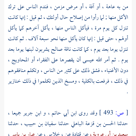
من به عاهة ، أو آفة ، أو مرض مزمن ، فندم الناس على ترك
الأكل منها ; لما رأوا من إصلاح حال أولئك ، ثم قيل : إنها كانت
تنزل كل يوم مرة ، فيأكل الناس منها ، يأكل آخرهم كما يأكل
أولهم ، حتى قيل : إنها كان يأكل منها نحو سبعة آلاف . ثم كانت
تنزل يوما بعد يوم ، كما كانت ناقة
صالح
يشربون لبنها يوما بعد
يوم . ثم أمر الله
عيسى
أن يقصرها على الفقراء أو المحاويج ،
دون الأغنياء ، فشق ذلك على كثير من الناس ، وتكلم منافقوهم
في ذلك ، فرفعت بالكلية ، ومسخ الذين تكلموا في ذلك خنازير
.
[
ص:
493 ]
وقد روى
ابن أبي حاتم
، و
ابن جرير
جميعا ،
حدثنا
الحسن بن قزعة الباهلي
حدثنا
سفيان بن حبيب
، حدثنا
سعيد بن أبي عروبة ،
عن
قتادة
عن ،
خلاس
، عن
عمار بن ياسر
،