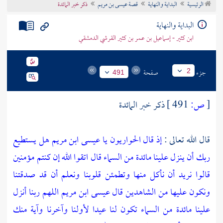
الرئيسية
البداية والنهاية
قصة عيسى بن مريم
ذكر خبر المائدة
تراجم الأعلام
البداية والنهاية
ابن كثير - إسماعيل بن عمر بن كثير القرشي الدمشقي
جزء
صفحة
2
491
[
ص:
491 ]
ذكر خبر المائدة
قال الله تعالى :
إذ قال الحواريون يا عيسى ابن مريم هل يستطيع
ربك أن ينزل علينا مائدة من السماء قال اتقوا الله إن كنتم مؤمنين
قالوا نريد أن نأكل منها وتطمئن قلوبنا ونعلم أن قد صدقتنا
ونكون عليها من الشاهدين قال عيسى ابن مريم اللهم ربنا أنزل
علينا مائدة من السماء تكون لنا عيدا لأولنا وآخرنا وآية منك