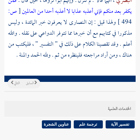
البصري
، أنهما قالا : لم تنزل . وإنهم أبوا نزولها ، حين قال :
فمن
يكفر بعد منكم فإني أعذبه عذابا لا أعذبه أحدا من العالمين
[
ص:
494 ]
ولهذا قيل : إن
النصارى
لا يعرفون خبر المائدة ، وليس
مذكورا في كتابهم مع أن خبرها مما تتوفر الدواعي على نقله . والله
أعلم . وقد تقصينا الكلام على ذلك في " التفسير " ، فليكتب من
هناك ، ومن أراد مراجعته فلينظره من ثم . ولله الحمد والمنة .
السابق
التالي
الخدمات العلمية
تفسير الآية
ترجمة علم
عناوين الشجرة