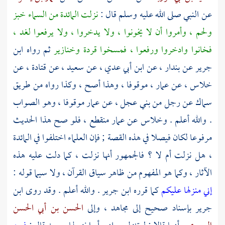
عن النبي صلى الله عليه وسلم قال :
نزلت المائدة من السماء خبز
ولحم ، وأمروا أن لا يخونوا ، ولا يدخروا ، ولا يرفعوا لغد ،
فخانوا وادخروا ورفعوا ، فمسخوا قردة وخنازير
ثم رواه
ابن
جرير
عن
بندار ،
عن
ابن أبي عدي ،
عن
سعيد
، عن
قتادة
، عن
خلاس
، عن
عمار ،
موقوفا ، وهذا أصح ، وكذا رواه من طريق
سماك
عن رجل من
بني عجل ،
عن
عمار
موقوفا ، وهو الصواب
. والله أعلم .
وخلاس
عن
عمار
منقطع ، فلو صح هذا الحديث
مرفوعا لكان فيصلا في هذه القصة ; فإن العلماء اختلفوا في المائدة
، هل نزلت أم لا ؟ فالجمهور أنها نزلت ، كما دلت عليه هذه
الآثار ، وكما هو المفهوم من ظاهر سياق القرآن ، ولا سيما قوله :
إني منزلها عليكم
كما قرره
ابن جرير
. والله أعلم . وقد روى
ابن
جرير
بإسناد صحيح إلى
مجاهد
، وإلى
الحسن بن أبي الحسن