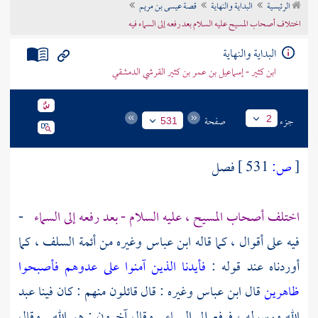
الرئيسية
البداية والنهاية
قصة عيسى بن مريم
تراجم الأعلام
اختلاف أصحاب المسيح عليه السلام بعد رفعه إلى السماء فيه
البداية والنهاية
ابن كثير - إسماعيل بن عمر بن كثير القرشي الدمشقي
جزء
صفحة
2
531
[
ص:
531 ]
فصل
اختلف أصحاب
المسيح ،
عليه السلام - بعد رفعه إلى السماء
-
فيه على أقوال ، كما قاله
ابن عباس
وغيره من أئمة السلف ، كما
أوردناه عند قوله :
فأيدنا الذين آمنوا على عدوهم فأصبحوا
ظاهرين
قال
ابن عباس
وغيره : قال قائلون منهم : كان فينا عبد
الله ورسوله ، فرفع إلى السماء . وقال آخرون : هو الله . وقال