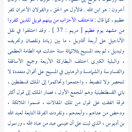
آخرون : هو ابن الله . فالأول هو الحق ، والقولان الآخران كفر
عظيم ، كما قال :
فاختلف الأحزاب من بينهم فويل للذين كفروا
من مشهد يوم عظيم
[ مريم : 37 ] . وقد اختلفوا في نقل
الأناجيل على أربعة أقاويل ، ما بين زيادة ونقصان وتحريف
وتبديل ، ثم بعد
المسيح
بثلاثمائة سنة حدثت فيه الطامة العظمى
، والبلية الكبرى اختلف البطاركة الأربعة وجميع الأساقفة
والقساوسة والشمامسة والرهابين في
المسيح
على أقوال متعددة لا
تنحصر ولا تنضبط ، واجتمعوا وتحاكموا إلى الملك
قسطنطين
،
باني
القسطنطينية
وهم المجمع الأول ، فصار الملك إلى قول أكثر
فرقة اتفقت على قول من تلك المقالات ، فسموا الملائكة ،
ودحض من عداهم ، وأبعدهم ، وتفردت الفرقة التابعة
لعبد الله
بن أديوس ،
الذي ثبت على أن
عيسى
عبد من عباد الله ، ورسول