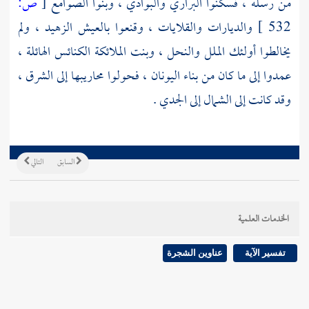
من رسله ، فسكنوا البراري والبوادي ، وبنوا الصوامع
[
ص:
532 ]
والديارات والقلايات ، وقنعوا بالعيش الزهيد ، ولم
يخالطوا أولئك الملل والنحل ، وبنت الملائكة الكنائس الهائلة ،
عمدوا إلى ما كان من بناء
اليونان ،
فحولوا محاريبها إلى الشرق ،
وقد كانت إلى الشمال إلى الجدي .
السابق
التالي
الخدمات العلمية
تفسير الآية
عناوين الشجرة