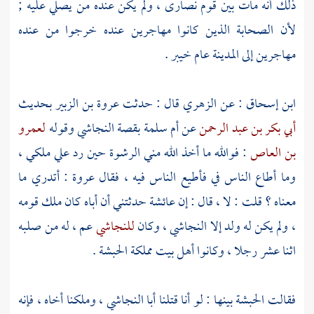
ذلك أنه مات بين قوم نصارى ، ولم يكن عنده من يصلي عليه ;
لأن الصحابة الذين كانوا مهاجرين عنده خرجوا من عنده
مهاجرين إلى
المدينة
عام
خيبر
.
ابن إسحاق
: عن
الزهري
قال : حدثت
عروة بن الزبير
بحديث
أبي بكر بن عبد الرحمن
عن
أم سلمة
بقصة
النجاشي
وقوله
لعمرو
بن العاص
: فوالله ما أخذ الله مني الرشوة حين رد علي ملكي ،
وما أطاع الناس في فأطيع الناس فيه ، فقال
عروة
: أتدري ما
معناه ؟ قلت : لا ، قال : إن
عائشة
حدثتني أن أباه كان ملك قومه
، ولم يكن له ولد إلا
النجاشي
، وكان
للنجاشي
عم ، له من صلبه
اثنا عشر رجلا ، وكانوا أهل بيت مملكة
الحبشة
.
فقالت
الحبشة
بينها : لو أنا قتلنا أبا
النجاشي
، وملكنا أخاه ، فإنه