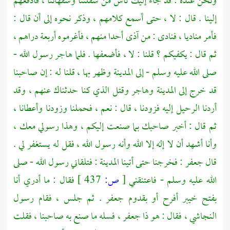
ونحن عنده : قد جاء إليك ناس من سفلتنا وسفهائنا ، فادفعهم
إلينا . قال : لا ، حتى أسمع كلامهم ، وذكر نحوه إلى أن قال :
فأمر مناديا ، فنادى : من آذى أحدا منهم ، فأغرموه أربعة دراهم ،
ثم قال : يكفيكم ؟ قلنا : لا ، فأضعفها . فلما هاجر رسول الله -
صلى الله عليه وسلم - إلى
المدينة
وظهر بها ، قلنا له : إن صاحبنا
قد خرج إلى
المدينة
وهاجر وقتل الذي كنا حدثناك عنهم ، وقد
أردنا الرحيل إليه فزودنا ، قال : نعم ، فحملنا وزودنا وأعطانا ،
ثم قال : أخبر صاحبك بما صنعت إليكم ، وهذا رسولي معك ،
وأنا أشهد أن لا إله إلا الله وأنه رسول الله ، فقل له يستغفر لي .
قال
جعفر
: فخرجنا حتى أتينا
المدينة
: فتلقاني رسول الله - صلى
الله عليه وسلم - فاعتنقني
[
ص:
437 ]
فقال : ما أدري أنا
بفتح
خيبر
أفرح أو بقدوم
جعفر
. ثم جلس ، فقام رسول
النجاشي
، فقال : هو ذا
جعفر
، فسله ما صنع به صاحبنا ، فقلت