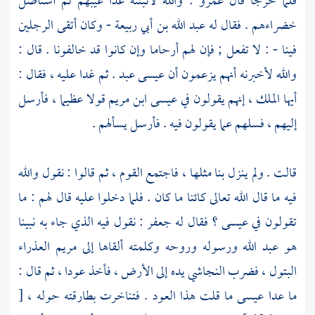
فلما خرجا قال
عمرو
: والله لأنبئنه غدا عيبهم ثم أستأصل
خضراءهم . فقال له
عبد الله بن أبي ربيعة
- وكان أتقى الرجلين
فينا - : لا تفعل ; فإن لهم أرحاما وإن كانوا قد خالفونا . قال :
والله لأخبرنه أنهم يزعمون أن
عيسى
عبد . ثم غدا عليه ، فقال :
أيها الملك ، إنهم يقولون في
عيسى ابن مريم
قولا عظيما ، فأرسل
إليهم ، فسلهم عما يقولون فيه . فأرسل يسألهم .
قالت . ولم ينزل بنا مثلها ، فاجتمع القوم ، ثم قالوا : نقول والله
فيه ما قال الله تعالى كائنا ما كان . فلما دخلوا عليه قال لهم : ما
تقولون في
عيسى
؟ فقال له
جعفر
: نقول فيه الذي جاء به نبينا
هو عبد الله ورسوله وروحه وكلمته ألقاها إلى
مريم العذراء
البتول
، فضرب
النجاشي
يده إلى الأرض ، فأخذ عودا ، ثم قال :
ما عدا
عيسى
ما قلت هذا العود . فتناخرت بطارقته حوله ،
[