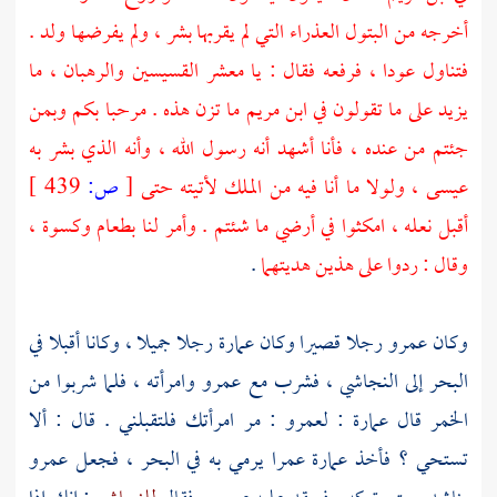
أخرجه من البتول العذراء التي لم يقربها بشر ، ولم يفرضها ولد .
فتناول عودا ، فرفعه فقال : يا معشر القسيسين والرهبان ، ما
يزيد على ما تقولون في
ابن مريم
ما تزن هذه . مرحبا بكم وبمن
جئتم من عنده ، فأنا أشهد أنه رسول الله ، وأنه الذي بشر به
عيسى
، ولولا ما أنا فيه من الملك لأتيته حتى
[
ص:
439 ]
أقبل نعله ، امكثوا في أرضي ما شئتم . وأمر لنا بطعام وكسوة ،
وقال : ردوا على هذين هديتهما
.
وكان
عمرو
رجلا قصيرا وكان
عمارة
رجلا جميلا ، وكانا أقبلا في
البحر إلى
النجاشي
، فشرب مع
عمرو
وامرأته ، فلما شربوا من
الخمر قال
عمارة
:
لعمرو
: مر امرأتك فلتقبلني . قال : ألا
تستحي ؟ فأخذ
عمارة
عمرا
يرمي به في البحر ، فجعل
عمرو