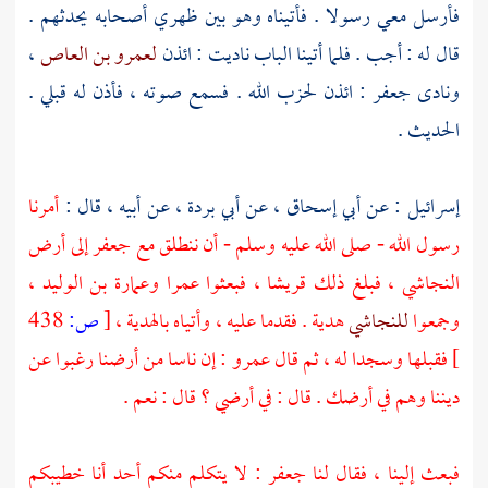
فأرسل معي رسولا . فأتيناه وهو بين ظهري أصحابه يحدثهم .
قال له : أجب . فلما أتينا الباب ناديت : ائذن
لعمرو بن العاص
،
ونادى
جعفر
: ائذن لحزب الله . فسمع صوته ، فأذن له قبلي .
الحديث .
إسرائيل
: عن
أبي إسحاق
، عن
أبي بردة
، عن أبيه ، قال :
أمرنا
رسول الله - صلى الله عليه وسلم - أن ننطلق مع
جعفر
إلى أرض
النجاشي
، فبلغ ذلك
قريشا
، فبعثوا
عمرا
وعمارة بن الوليد
،
وجمعوا
للنجاشي
هدية . فقدما عليه ، وأتياه بالهدية ،
[
ص:
438
]
فقبلها وسجدا له ، ثم قال
عمرو
: إن ناسا من أرضنا رغبوا عن
ديننا وهم في أرضك . قال : في أرضي ؟ قال : نعم .
فبعث إلينا ، فقال لنا
جعفر
: لا يتكلم منكم أحد أنا خطيبكم