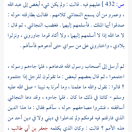
ص:
432 ]
عليهم فيه . قالت : ولم يكن شيء أبغض إلى عبد الله
،
وعمرو
من أن يسمع
النجاشي
كلامهم . فقالت بطارقته حوله :
صدقوا أيها الملك . فأسلمهم إليهما . فغضب
النجاشي
، ثم قال :
لا ها الله إذا لا أسلمهم إليهما ، ولا أكاد قوما جاوروني ، ونزلوا
بلادي ، واختاروني على من سواي حتى أدعوهم فأسألهم .
ثم أرسل إلى أصحاب رسول الله فدعاهم ، فلما جاءهم رسوله ،
اجتمعوا ، ثم قال بعضهم لبعض : ما تقولون للرجل إذا جئتموه
؟ قالوا : نقول والله ما علمنا ، وما أمرنا به نبينا - صلى الله عليه
وسلم - كائنا في ذلك ما كان . فلما جاءوه ، وقد دعا
النجاشي
أساقفته ، فنشروا مصاحفهم حوله ، سألهم فقال : ما هذا الدين
الذي فارقتم فيه قومكم ولم تدخلوا في ديني ولا في دين أحد من
هذه الأمم ؟ قالت : وكان الذي يكلمه
جعفر بن أبي طالب
،