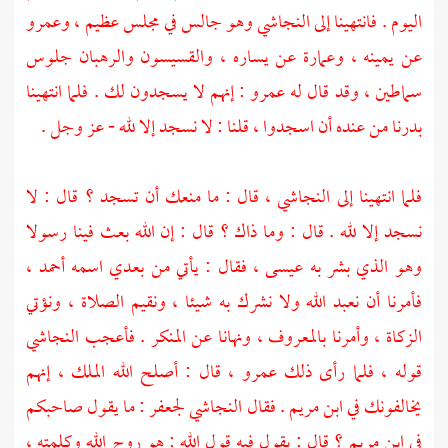
اليوم . فانتهينا إلى
النجاشي
وهو جالس في مجلس عظيم ،
وعمرو
عن يمينه ،
وعمارة
عن يساره ، والقسيسون والرهبان جلوس
سماطين ، وقد قال له
عمرو
: إنهم لا يسجدون لك . فلما انتهينا
بدرنا من عنده أن اسجدوا ، قلنا : لا نسجد إلا لله - عز وجل .
فلما انتهينا إلى
النجاشي
، قال : ما منعك أن تسجد ؟ قال : لا
نسجد إلا لله . قال : وما ذاك ؟ قال : إن الله بعث فينا رسولا
وهو الذي بشر به
عيسى
، فقال : يأتي من بعدي اسمه
أحمد
،
فأمرنا أن نعبد الله ولا نشرك به شيئا ، ونقيم الصلاة ، ونؤتي
الزكاة ، وأمرنا بالمعروف ، ونهانا عن المنكر . فأعجب
النجاشي
قوله ، فلما رأى ذلك
عمرو
، قال : أصلح الله الملك ، إنهم
يخالفونك في
ابن مريم
. فقال
النجاشي
لجعفر
: ما يقول صاحبكم
في
ابن مريم
؟ قال : يقول فيه قول الله : هو روح الله وكلمته ،