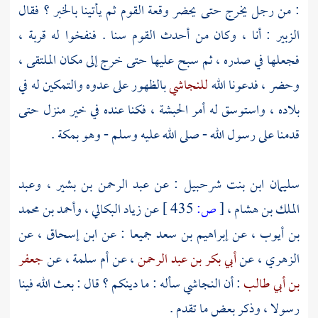
: من رجل يخرج حتى يحضر وقعة القوم ثم يأتينا بالخبر ؟ فقال
الزبير
: أنا ، وكان من أحدث القوم سنا . فنفخوا له قربة ،
فجعلها في صدره ، ثم سبح عليها حتى خرج إلى مكان الملتقى ،
وحضر ، فدعونا الله
للنجاشي
بالظهور على عدوه والتمكين له في
بلاده ، واستوسق له أمر
الحبشة
، فكنا عنده في خير منزل حتى
قدمنا على رسول الله - صلى الله عليه وسلم - وهو
بمكة
.
سليمان ابن بنت شرحبيل
: عن
عبد الرحمن بن بشير
،
وعبد
الملك بن هشام
،
[
ص:
435 ]
عن
زياد البكالي
،
وأحمد بن محمد
بن أيوب
، عن
إبراهيم بن سعد
جميعا : عن
ابن إسحاق
، عن
الزهري
، عن
أبي بكر بن عبد الرحمن
، عن
أم سلمة
، عن
جعفر
بن أبي طالب
: أن
النجاشي
سأله : ما دينكم ؟ قال : بعث الله فينا
رسولا ، وذكر بعض ما تقدم .