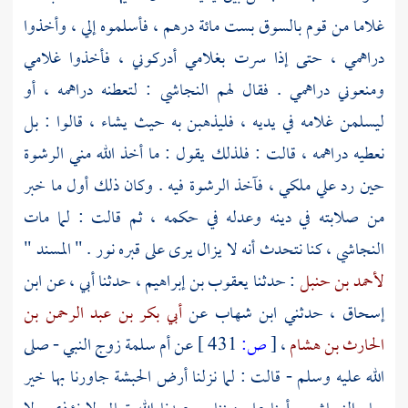
غلاما من قوم بالسوق بست مائة درهم ، فأسلموه إلي ، وأخذوا
دراهمي ، حتى إذا سرت بغلامي أدركوني ، فأخذوا غلامي
ومنعوني دراهمي . فقال لهم
النجاشي
: لتعطنه دراهمه ، أو
ليسلمن غلامه في يديه ، فليذهبن به حيث يشاء ، قالوا : بل
نعطيه دراهمه ، قالت : فلذلك يقول : ما أخذ الله مني الرشوة
حين رد علي ملكي ، فآخذ الرشوة فيه . وكان ذلك أول ما خبر
من صلابته في دينه وعدله في حكمه ، ثم قالت : لما مات
النجاشي
، كنا نتحدث أنه لا يزال يرى على قبره نور . " المسند "
لأحمد بن حنبل
: حدثنا
يعقوب بن إبراهيم
، حدثنا أبي ، عن
ابن
إسحاق
، حدثني
ابن شهاب
عن
أبي بكر بن عبد الرحمن بن
الحارث بن هشام
،
[
ص:
431 ]
عن
أم سلمة
زوج النبي - صلى
الله عليه وسلم - قالت : لما نزلنا أرض
الحبشة
جاورنا بها خير