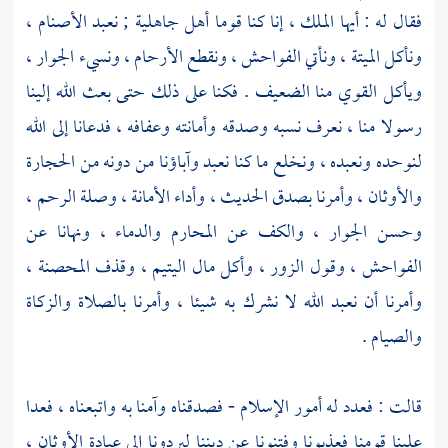
فقال له : أيها الملك ، إنا كنا قوما أهل جاهلية ; نعبد الأصنام ،
ونأكل الميتة ، ونأتي الفواحش ، ونقطع الأرحام ، ونسيء الجوار ،
ويأكل القوي منا الضعيف . فكنا على ذلك حتى بعث الله إلينا
رسولا منا ، نعرف نسبه وصدقه وأمانته وعفافه ، فدعانا إلى الله
لنوحده ونعبده ، ونخلع ما كنا نعبد وآباؤنا من دونه من الحجارة
والأوثان ، وأمرنا بصدق الحديث ، وأداء الأمانة ، وصلة الرحم ،
وحسن الجوار ، والكف عن المحارم والدماء ، ونهانا عن
الفواحش ، وقول الزور ، وأكل مال اليتيم ، وقذف المحصنة ،
وأمرنا أن نعبد الله لا نشرك به شيئا ، وأمرنا بالصلاة والزكاة
والصيام .
قالت : فعدد له أمور الإسلام - فصدقناه وآمنا به واتبعناه ، فعدا
علينا قومنا فعذبونا وفتنونا عن ديننا ليردونا إلى عبادة الأوثان ،