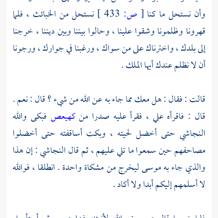
وأن نستحل ما كنا
[
ص:
433 ]
نستحل من الخبائث ، فلما
قهرونا وظلمونا وشقوا علينا ، وحالوا بيننا وبين ديننا ، خرجنا
إلى بلدك ، واخترناك على من سواك ، ورغبنا في جوارك ، ورجونا
أن لا نظلم عندك أيها الملك .
قالت : فقال : هل معك مما جاء به عن الله من شيء ؟ قال : نعم .
قال : فاقرأه علي ، فقرأ عليه صدرا من
كهيعص
فبكى والله
النجاشي
حتى أخضل لحيته ، وبكت أساقفته حتى أخضلوا
مصاحفهم حين سمعوا ما تلي عليهم ، ثم قال
النجاشي
: إن هذا
والذي جاء به
موسى
ليخرج من مشكاة واحدة . انطلقا ، فوالله
لا أسلمهم إليكم أبدا ولا أكاد .