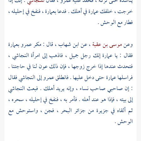
يناشده حتى تركه ، فحقد عليه
عمرو
، فقال
للنجاشي
: إنك إذا
خرجت ، خلفك
عمارة
في أهلك . فدعا
بعمارة
، فنفخ في إحليله ،
فطار مع الوحش .
وعن
موسى بن عقبة
، عن
ابن شهاب
، قال : مكر
عمرو
بعمارة
فقال : يا
عمارة
إنك رجل جميل ، فاذهب إلى امرأة
النجاشي
،
فتحدث عندها إذا خرج زوجها ، فإن ذلك عون لنا في حاجتنا .
فراسلها
عمارة
حتى دخل عليها . فانطلق
عمرو
إلى
النجاشي
فقال
: إن صاحبي صاحب نساء ، وإنه يريد أهلك . فبعث
النجاشي
إلى بيته ، فإذا هو عند أهله . فأمر به ، فنفخ في إحليله ، سحره ،
ثم ألقاه في جزيرة من جزائر البحر ، فجن ، واستوحش مع
الوحش .