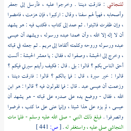
للنجاشي
: فارقت ديننا . وخرجوا عليه ، فأرسل إلى
جعفر
وأصحابه ، فهيأ لهم سفنا ، وقال : اركبوا ، فإن هزمت ، فامضوا
، وإن ظفرت فاثبتوا . ثم عمد إلى كتاب ، فكتب فيه : هو يشهد
أن لا إله إلا الله ، وأن
محمدا
عبده ورسوله ، ويشهد أن
عيسى
عبده ورسوله وروحه وكلمته ألقاها إلى
مريم
. ثم جعله في قبائه
، وخرج إلى
الحبشة
، وصفوا له ، فقال : يا معشر
الحبشة
: ألست
أحق الناس بكم ؟ قالوا : بلى . قال : فكيف رأيتم سيرتي فيكم ؟
قالوا : خير سيرة ، قال : فما بالكم ؟ قالوا : فارقت ديننا ،
وزعمت أن
عيسى
عبد . قال : فما تقولون فيه ؟ قالوا : هو ابن
الله ، فقال - ووضع يده على صدره على قبائه - هو يشهد أن
عيسى
، لم يزد على هذا شيئا ، وإنما عنى على ما كتب ، فرضوا
وانصرفوا .
فبلغ ذلك النبي - صلى الله عليه وسلم - فلما مات
النجاشي
صلى عليه ، واستغفر له
.
[
ص:
441 ]