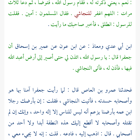
: نعم ، يعني ذكرته له ، فقام رسول الله ، فتوضأ ، ثم دعا ثلاث
مرات : اللهم اغفر
للنجاشي
. فقال المسلمون : آمين . فقلت
للرسول : انطلق ، فأخبر صاحبك ما رأيت
.
ابن أبي عدي
ومعاذ
: عن
ابن عون
عن
عمير بن إسحاق
أن
جعفرا
قال : يا رسول الله ، ائذن لي حتى أصير إلى أرض أعبد الله
فيها ، فأذن له ، فأتى
النجاشي
.
فحدثنا
عمرو بن العاص
قال : لما رأيت
جعفرا
آمنا بها هو
وأصحابه حسدته ، فأتيت
النجاشي
، فقلت : إن بأرضك رجلا
ابن عمه بأرضنا يزعم أنه ليس للناس إلا إله واحد ، وإنك إن لم
تقتله وأصحابه لا أقطع إليك هذه النطفة أبدا ولا أحد من
أصحابي . قال : اذهب إليه ، فادعه . قلت : إنه لا يجيء معي ،