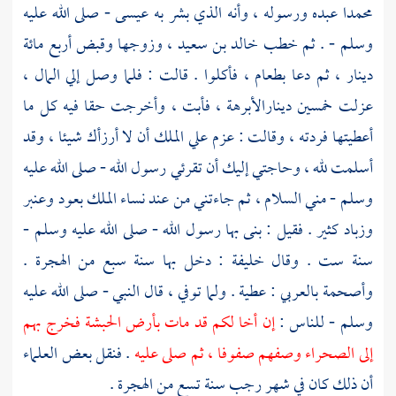
محمدا
عبده ورسوله ، وأنه الذي بشر به
عيسى
- صلى الله عليه
وسلم - . ثم خطب
خالد بن سعيد
، وزوجها وقبض أربع مائة
دينار ، ثم دعا بطعام ، فأكلوا . قالت : فلما وصل إلي المال ،
عزلت خمسين دينارا
لأبرهة
، فأبت ، وأخرجت حقا فيه كل ما
أعطيتها فردته ، وقالت : عزم علي الملك أن لا أرزأك شيئا ، وقد
أسلمت لله ، وحاجتي إليك أن تقرئي رسول الله - صلى الله عليه
وسلم - مني السلام ، ثم جاءتني من عند نساء الملك بعود وعنبر
وزباد كثير . فقيل : بنى بها رسول الله - صلى الله عليه وسلم -
سنة ست . وقال
خليفة
: دخل بها سنة سبع من الهجرة .
وأصحمة
بالعربي : عطية . ولما توفي ، قال النبي - صلى الله عليه
وسلم - للناس :
إن أخا لكم قد مات بأرض
الحبشة
فخرج بهم
إلى الصحراء وصفهم صفوفا ، ثم صلى عليه
. فنقل بعض العلماء
أن ذلك كان في شهر رجب سنة تسع من الهجرة .