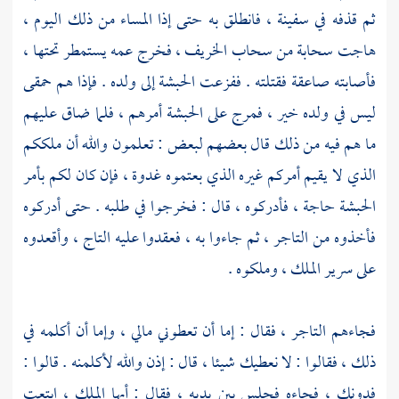
ثم قذفه في سفينة ، فانطلق به حتى إذا المساء من ذلك اليوم ،
هاجت سحابة من سحاب الخريف ، فخرج عمه يستمطر تحتها ،
فأصابته صاعقة فقتلته . ففزعت
الحبشة
إلى ولده . فإذا هم حمقى
ليس في ولده خير ، فمرج على
الحبشة
أمرهم ، فلما ضاق عليهم
ما هم فيه من ذلك قال بعضهم لبعض : تعلمون والله أن ملككم
الذي لا يقيم أمركم غيره الذي بعتموه غدوة ، فإن كان لكم بأمر
الحبشة
حاجة ، فأدركوه ، قال : فخرجوا في طلبه . حتى أدركوه
فأخذوه من التاجر ، ثم جاءوا به ، فعقدوا عليه التاج ، وأقعدوه
على سرير الملك ، وملكوه .
فجاءهم التاجر ، فقال : إما أن تعطوني مالي ، وإما أن أكلمه في
ذلك ، فقالوا : لا نعطيك شيئا ، قال : إذن والله لأكلمنه . قالوا :
فدونك ، فجاءه فجلس بين يديه ، فقال : أيها الملك ، ابتعت