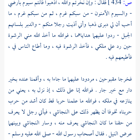
ص:
434 ]
فقال : وإن نخرتم والله ، اذهبوا فأنتم سيوم بأرضي
- والسيوم الآمنون - من سبكم غرم ، ثم من سبكم غرم ، ما
أحب أن لي دبرى ذهبا وأني آذيت رجلا منكم - والدبر بلسانهم
الجبل - ردوا عليهما هداياهما ، فوالله ما أخذ الله مني الرشوة
حين رد علي ملكي ، فآخذ الرشوة فيه ، وما أطاع الناس في ،
فأطيعهم فيه .
فخرجا مقبوحين ، مردودا عليهما ما جاءا به ، وأقمنا عنده بخير
دار مع خير جار . فوالله إنا على ذلك ، إذ نزل به ، يعني من
ينازعه في ملكه ، فوالله ما علمنا حربا قط كان أشد من حرب
حربناه تخوفا أن يظهر ذلك على
النجاشي
، فيأتي رجل لا يعرف
من حقنا ما كان
النجاشي
يعرف منه ، وسار
النجاشي
وبينهما
عرض النيل . فقال أصحاب رسول الله - صلى الله عليه وسلم -