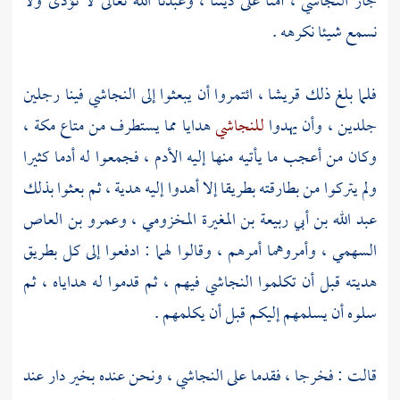
جار
النجاشي
، أمنا على ديننا ، وعبدنا الله تعالى لا نؤذى ولا
نسمع شيئا نكرهه .
فلما بلغ ذلك
قريشا
، ائتمروا أن يبعثوا إلى
النجاشي
فينا رجلين
جلدين ، وأن يهدوا
للنجاشي
هدايا مما يستطرف من متاع
مكة
،
وكان من أعجب ما يأتيه منها إليه الأدم ، فجمعوا له أدما كثيرا
ولم يتركوا من بطارقته بطريقا إلا أهدوا إليه هدية ، ثم بعثوا بذلك
عبد الله بن أبي ربيعة بن المغيرة المخزومي
،
وعمرو بن العاص
السهمي
، وأمروهما أمرهم ، وقالوا لهما : ادفعوا إلى كل بطريق
هديته قبل أن تكلموا
النجاشي
فيهم ، ثم قدموا له هداياه ، ثم
سلوه أن يسلمهم إليكم قبل أن يكلمهم .
قالت : فخرجا ، فقدما على
النجاشي
، ونحن عنده بخير دار عند