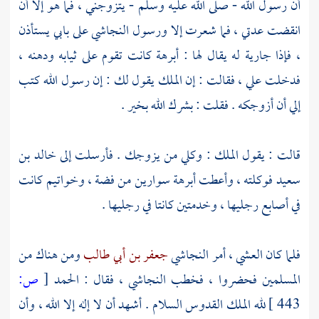
أن رسول الله - صلى الله عليه وسلم - يتزوجني ، فما هو إلا أن
انقضت عدتي ، فما شعرت إلا ورسول
النجاشي
على بابي يستأذن
، فإذا جارية له يقال لها :
أبرهة
كانت تقوم على ثيابه ودهنه ،
فدخلت علي ، فقالت : إن الملك يقول لك : إن رسول الله كتب
إلي أن أزوجكه . فقلت : بشرك الله بخير .
قالت : يقول الملك : وكلي من يزوجك . فأرسلت إلى
خالد بن
سعيد
فوكلته ، وأعطت
أبرهة
سوارين من فضة ، وخواتيم كانت
في أصابع رجليها ، وخدمتين كانتا في رجليها .
فلما كان العشي ، أمر
النجاشي
جعفر بن أبي طالب
ومن هناك من
المسلمين فحضروا ، فخطب
النجاشي
، فقال : الحمد
[
ص:
443 ]
لله الملك القدوس السلام . أشهد أن لا إله إلا الله ، وأن