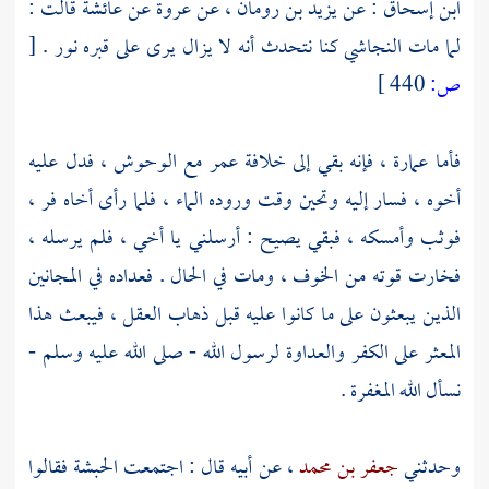
ابن إسحاق
: عن
يزيد بن رومان
، عن
عروة
عن
عائشة
قالت :
لما مات
النجاشي
كنا نتحدث أنه لا يزال يرى على قبره نور .
[
ص:
440 ]
فأما
عمارة
، فإنه بقي إلى خلافة
عمر
مع الوحوش ، فدل عليه
أخوه ، فسار إليه وتحين وقت وروده الماء ، فلما رأى أخاه فر ،
فوثب وأمسكه ، فبقي يصيح : أرسلني يا أخي ، فلم يرسله ،
فخارت قوته من الخوف ، ومات في الحال . فعداده في المجانين
الذين يبعثون على ما كانوا عليه قبل ذهاب العقل ، فيبعث هذا
المعثر على الكفر والعداوة لرسول الله - صلى الله عليه وسلم -
نسأل الله المغفرة .
وحدثني
جعفر بن محمد
، عن أبيه قال : اجتمعت
الحبشة
فقالوا