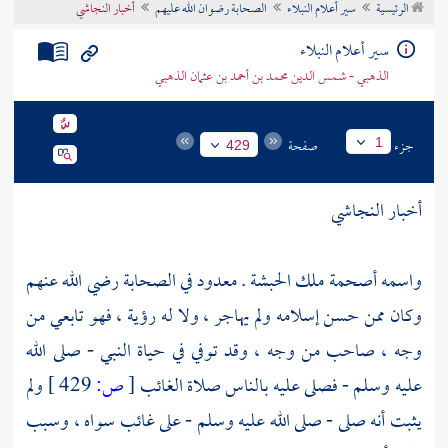
الرئيسية
سير أعلام النبلاء
الصحابة رضوان الله عليهم
أخبار النجاشي
تراجم الأعلام
سير أعلام النبلاء
الذهبي - شمس الدين محمد بن أحمد بن عثمان الذهبي
جزء
صفحة
1
429
أخبار النجاشي
واسمه أصحمة ملك الحبشة . معدود في الصحابة رضي الله عنهم
وكان ممن حسن إسلامه ولم يهاجر ، ولا له رؤية ، فهو تابعي من
وجه ، صاحب من وجه ، وقد توفي في حياة النبي - صلى الله
عليه وسلم - فصلى عليه بالناس صلاة الغائب
[
ص:
429 ]
ولم
يثبت أنه صلى - صلى الله عليه وسلم - على غائب سواه ، وسبب