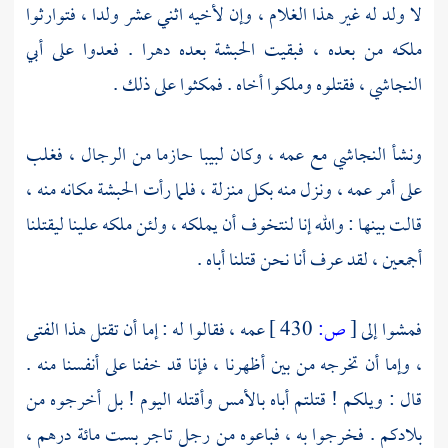
لا ولد له غير هذا الغلام ، وإن لأخيه اثني عشر ولدا ، فتوارثوا
ملكه من بعده ، فبقيت
الحبشة
بعده دهرا . فعدوا على أبي
النجاشي
، فقتلوه وملكوا أخاه . فمكثوا على ذلك .
ونشأ
النجاشي
مع عمه ، وكان لبيبا حازما من الرجال ، فغلب
على أمر عمه ، ونزل منه بكل منزلة ، فلما رأت
الحبشة
مكانه منه ،
قالت بينها : والله إنا لنتخوف أن يملكه ، ولئن ملكه علينا ليقتلنا
أجمعين ، لقد عرف أنا نحن قتلنا أباه .
فمشوا إلى
[
ص:
430 ]
عمه ، فقالوا له : إما أن تقتل هذا الفتى
، وإما أن تخرجه من بين أظهرنا ، فإنا قد خفنا على أنفسنا منه .
قال : ويلكم ! قتلتم أباه بالأمس وأقتله اليوم ! بل أخرجوه من
بلادكم . فخرجوا به ، فباعوه من رجل تاجر بست مائة درهم ،