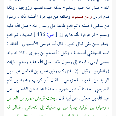
الله - صلى الله عليه وسلم -
بمكة
عنت نفسها وزوجها . وكذا
قدم
الزبير
وابن مسعود
وطائفة من مهاجرة
الحبشة
مكة
، وملوا
من سكنى
الحبشة
، ثم قدم طائفة على رسول الله - صلى الله عليه
وسلم - لما عرفوا بأنه هاجر إلى
[
ص:
436 ]
المدينة
، ثم قدم
جعفر
بمن بقي ليالي
خيبر
. قال
أبو موسى الأصبهاني الحافظ
:
اسم
النجاشي
أصحمة
، وقيل :
أصحم بن بجرى
. كان له ولد
يسمى
أرمى
، فبعثه إلى رسول الله - صلى الله عليه وسلم - فمات
في الطريق . وقيل : إن الذي كان رفيق
عمرو بن العاص
عمارة بن
الوليد بن المغيرة المخزومي
. فقال
أبو كريب
ومحمد بن آدم
المصيصي
: حدثنا
أسد بن عمرو
، حدثنا
مجالد
عن
الشعبي
، عن
عبد الله بن جعفر
، عن أبيه قال :
بعثت
قريش
عمرو بن العاص
،
وعمارة بن الوليد
بهدية من
أبي سفيان
إلى
النجاشي
. فقالوا له