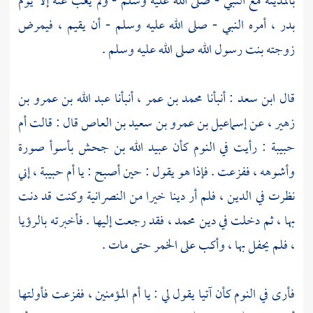
بالمدينة
مع النبي - صلى الله عليه وسلم - ولم يغب عنه إلا يوم
بدر
، أمره النبي - صلى الله عليه وسلم - أن يقيم ، فيمرض
زوجته بنت رسول الله صلى الله عليه وسلم .
قال
ابن سعد
: أنبأنا
محمد بن عمر
، أنبأنا
عبد الله بن عمرو بن
زهير
، عن
إسماعيل بن عمرو بن سعيد بن العاص
قال : قالت
أم
حبيبة
: رأيت في النوم كأن
عبيد الله بن جحش
بأسوأ صورة
وأشوهه ، ففزعت . فإذا هو يقول : حين أصبح : يا
أم حبيبة
، إني
نظرت في الدين ، فلم أر دينا خيرا من النصرانية وكنت قد دنت
بها ، ثم دخلت في دين
محمد
، فقد رجعت إليها . فأخبرته بالرؤيا
، فلم يحفل بها ، وأكب على الخمر حتى مات .
فأرى في النوم كأن آتيا يقول لي : يا أم المؤمنين ، ففزعت فأولتها