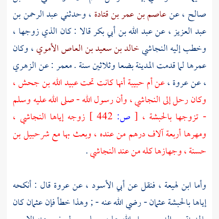
صالح
، عن
عاصم بن عمر بن قتادة
، وحدثني
عبد الرحمن بن
عبد العزيز
، عن
عبد الله بن أبي بكر
قالا : كان الذي زوجها ،
وخطب إليه
النجاشي
خالد بن سعيد بن العاص الأموي
، وكان
عمرها لما قدمت
المدينة
بضعا وثلاثين سنة .
معمر
: عن
الزهري
، عن
عروة
،
عن
أم حبيبة
أنها كانت تحت
عبيد الله بن جحش
،
وكان رحل إلى
النجاشي
، وأن رسول الله - صلى الله عليه وسلم
- تزوجها
بالحبشة
،
[
ص:
442 ]
زوجه إياها
النجاشي
،
ومهرها أربعة آلاف درهم من عنده ، وبعث بها مع
شرحبيل بن
حسنة
، وجهازها كله من عند
النجاشي
.
وأما
ابن لهيعة
، فنقل عن
أبي الأسود
، عن
عروة
قال : أنكحه
إياها
بالحبشة
عثمان
- رضي الله عنه - ; وهذا خطأ فإن
عثمان
كان