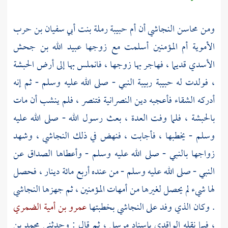
ومن محاسن
النجاشي
أن
أم حبيبة رملة بنت أبي سفيان بن حرب
الأموية
أم المؤمنين أسلمت مع زوجها
عبيد الله بن جحش
الأسدي
قديما ، فهاجر بها زوجها ، فانملس بها إلى أرض
الحبشة
، فولدت له
حبيبة
ربيبة النبي - صلى الله عليه وسلم - ثم إنه
أدركه الشقاء فأعجبه دين النصرانية فتنصر ، فلم ينشب أن مات
بالحبشة
، فلما وفت العدة ، بعث رسول الله - صلى الله عليه
وسلم - يخطبها ، فأجابت ، فنهض في ذلك
النجاشي
، وشهد
زواجها بالنبي - صلى الله عليه وسلم - وأعطاها الصداق عن
النبي - صلى الله عليه وسلم - من عنده أربع مائة دينار ، فحصل
لها شيء لم يحصل لغيرها من أمهات المؤمنين ، ثم جهزها
النجاشي
. وكان الذي وفد على
النجاشي
بخطبتها
عمرو بن أمية الضمري
، فيما نقله
الواقدي
بإسناد مرسل ، ثم قال : وحدثني
محمد بن