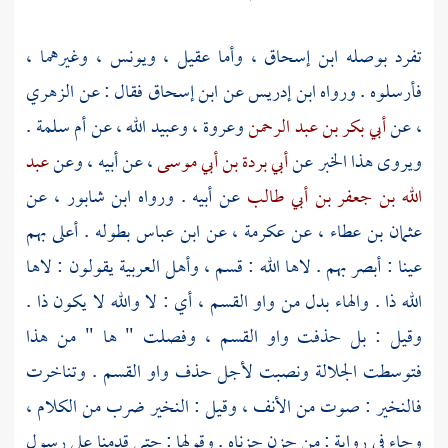
تفرد بوصله
ابن إسحاق
، وأما
عقيل
،
ويونس
، وغيرهما ،
فأرسلوه . ورواه
ابن إدريس
عن
ابن إسحاق
فقال : عن
الزهري
، عن
أبي بكر بن عبد الرحمن
وعروة
،
وعبيد الله
، عن
أم سلمة
.
ويروى هذا الخبر عن
أبي بردة بن أبي موسى
، عن أبيه ، وعن
عبد
الله بن جعفر بن أبي طالب
عن أبيه . ورواه
ابن شابور
، عن
عثمان بن عطاء
، عن
عكرمة
، عن
ابن عباس
بطوله . أعلى بهم
عينا : أبصر بهم . لاها الله : قسم ، وأهل العربية يقولون : لاها
الله ذا . والهاء بدل من واو القسم ، أي : لا والله لا يكون ذا .
وقيل : بل حذفت واو القسم ، وفصلت " ها " من هذا
فتوسطت الجلالة ونصبت لأجل حذف واو القسم . وتناخرت
فالنخير : صوت من الأنف ، وقيل : النخير ضرب من الكلام ،
وجاء في رواية : من حزن حزناه . وقولها : حتى قدمنا على رسول