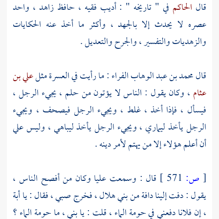
قال
الحاكم
في " تاريخه " : أديب فقيه ، حافظ زاهد ، واحد
عصره لا يحدث إلا بالجهد ، وأكثر ما أخذ عنه الحكايات
والزهديات والتفسير ، والجرح والتعديل .
قال
محمد بن عبد الوهاب الفراء
: ما رأيت في العسرة مثل
علي بن
عثام
، وكان يقول : الناس لا يؤتون من حلم ، يجيء الرجل ،
فيسأل ، فإذا أخذ ، غلط ، ويجيء الرجل فيصحف ، ويجيء
الرجل يأخذ ليماري ، ويجيء الرجل يأخذ ليباهي ، وليس علي
أن أعلم هؤلاء إلا من يهتم لأمر دينه .
[
ص:
571 ]
قال : وسمعت
عليا
وكان من أفصح الناس ،
يقول : دفت إلينا دافة من
بني هلال
، فخرج صبي ، فقال : يا أبة
، إن فلانا دفعني في حومة الماء ، قلت : يا بني ، ما حومة الماء ؟