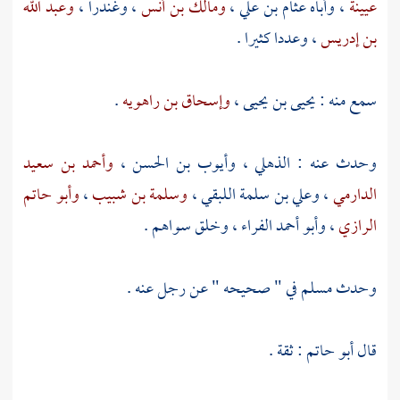
عيينة
، وأباه
عثام بن علي
،
ومالك بن أنس
،
وغندرا
،
وعبد الله
بن إدريس
، وعددا كثيرا .
سمع منه :
يحيى بن يحيى
،
وإسحاق بن راهويه
.
وحدث عنه :
الذهلي
،
وأيوب بن الحسن
،
وأحمد بن سعيد
الدارمي
،
وعلي بن سلمة اللبقي
،
وسلمة بن شبيب
،
وأبو حاتم
الرازي
،
وأبو أحمد الفراء
، وخلق سواهم .
وحدث
مسلم
في " صحيحه " عن رجل عنه .
قال
أبو حاتم
: ثقة .