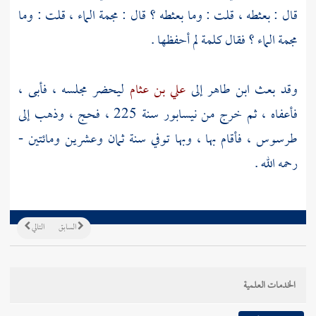
قال : بعثطه ، قلت : وما بعثطه ؟ قال : مجمة الماء ، قلت : وما
مجمة الماء ؟ فقال كلمة لم أحفظها .
وقد بعث
ابن طاهر
إلى
علي بن عثام
ليحضر مجلسه ، فأبى ،
فأعفاه ، ثم خرج من
نيسابور
سنة 225 ، فحج ، وذهب إلى
طرسوس
، فأقام بها ، وبها توفي سنة ثمان وعشرين ومائتين -
رحمه الله .
السابق
التالي
الخدمات العلمية