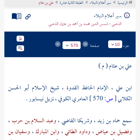
الرئيسية
سير أعلام النبلاء
الطبقة الثانية عشرة
علي بن عثام
تراجم الأعلام
سير أعلام النبلاء
الذهبي - شمس الدين محمد بن أحمد بن عثمان الذهبي
جزء
صفحة
10
570
علي بن عثام ( م )
ابن علي ، الإمام الحافظ القدوة ، شيخ الإسلام أبو الحسن
الكلابي
[
ص:
570 ]
العامري الكوفي ، نزيل
نيسابور
.
سمع
حماد بن زيد
،
وشريكا القاضي
،
وعبد السلام بن حرب
،
وفضيل بن عياض
،
وداود الطائي
،
وابن المبارك
،
وسفيان بن