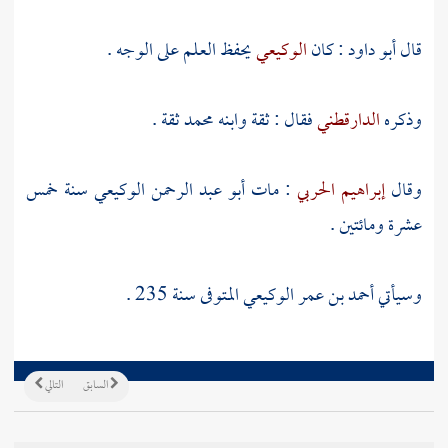
قال
أبو داود
: كان
الوكيعي
يحفظ العلم على الوجه .
وذكره
الدارقطني
فقال : ثقة وابنه
محمد
ثقة .
وقال
إبراهيم الحربي
: مات
أبو عبد الرحمن الوكيعي
سنة خمس
عشرة ومائتين .
وسيأتي
أحمد بن عمر الوكيعي
المتوفى سنة 235 .
السابق
التالي