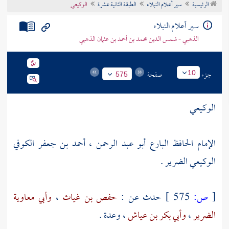
الرئيسية
سير أعلام النبلاء
الطبقة الثانية عشرة
الوكيعي
تراجم الأعلام
سير أعلام النبلاء
الذهبي - شمس الدين محمد بن أحمد بن عثمان الذهبي
جزء
صفحة
10
575
الوكيعي
الإمام الحافظ البارع أبو عبد الرحمن ، أحمد بن جعفر الكوفي
الوكيعي الضرير .
[
ص:
575 ]
حدث عن :
حفص بن غياث
،
وأبي معاوية
الضرير
،
وأبي بكر بن عياش
، وعدة .