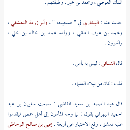
الملك العوصي
،
ومحمد بن حمير
، وطبقتهم .
حدث عنه :
البخاري
في " صحيحه " ،
وأبو زرعة الدمشقي
،
ومحمد بن عوف الطائي
، وولده
محمد بن خالد بن خلي
،
وآخرون .
قال
النسائي
: ليس به بأس .
قلت : كان من نبلاء العلماء .
قال
عبد الصمد بن سعيد القاضي
: سمعت
سليمان بن عبد
الحميد البهراني
يقول : لما وجه
المأمون
إلى
أهل
حمص
ليقدموا
عليه
دمشق
، وقع الاختيار على أربعة :
يحيى بن صالح الوحاظي